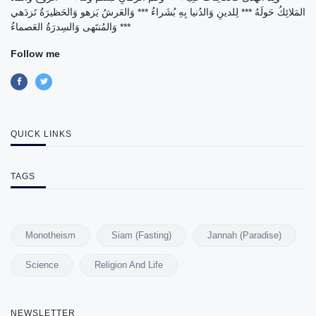
المَلائِكُ حَولَهُ *** لِلدينِ وَالدُنيا بِهِ بُشَراءُ *** وَالعَرشُ يَزهو وَالحَظيرَةُ تَزدَهي
*** وَالمُنتَهى وَالسِدرَةُ العَصماءُ
Follow me
QUICK LINKS
TAGS
Monotheism
Siam (Fasting)
Jannah (Paradise)
Science
Religion And Life
NEWSLETTER