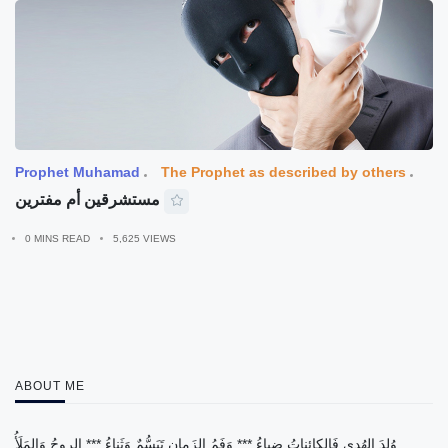
Prophet Muhamad
The Prophet as described by others
مستشرقين أم مفترين
0 MINS READ
5,625 VIEWS
ABOUT ME
وُلِدَ الهُدى فَالكائِناتُ ضِياءُ *** وَفَمُ الزَمانِ تَبَسُّمٌ وَثَناءُ *** الروحُ وَالمَلَأُ