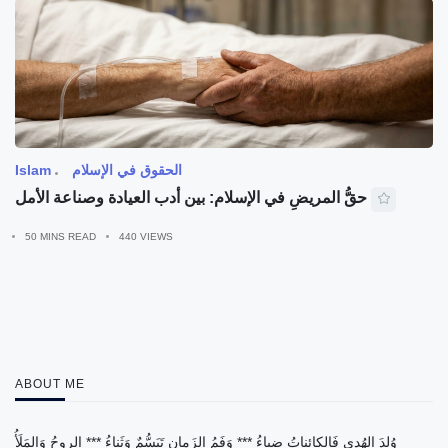
الحقوق في الإسلام
Islam
حقُّ المريضِ في الإسلام: بين أدب العيادة وصناعة الأمل
50 MINS READ
440 VIEWS
ABOUT ME
وُلِدَ الهُدى فَالكائِناتُ ضِياءُ *** وَفَمُ الزَمانِ تَبَسُّمٌ وَثَناءُ *** الروحُ وَالمَلَأُ