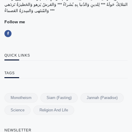
المَلائِكُ حَولَهُ *** لِلدينِ وَالدُنيا بِهِ بُشَراءُ *** وَالعَرشُ يَزهو وَالحَظيرَةُ تَزدَهي
*** وَالمُنتَهى وَالسِدرَةُ العَصماءُ
Follow me
QUICK LINKS
TAGS
Monotheism
Siam (Fasting)
Jannah (Paradise)
Science
Religion And Life
NEWSLETTER