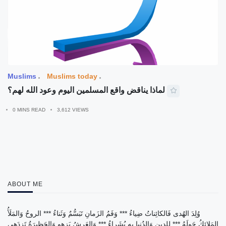
Muslims
Muslims today
لماذا يناقض واقع المسلمين اليوم وعود الله لهم؟
0 MINS READ
3,612 VIEWS
ABOUT ME
وُلِدَ الهُدى فَالكائِناتُ ضِياءُ *** وَفَمُ الزَمانِ تَبَسُّمٌ وَثَناءُ *** الروحُ وَالمَلَأُ
المَلائِكُ حَولَهُ *** لِلدينِ وَالدُنيا بِهِ بُشَراءُ *** وَالعَرشُ يَزهو وَالحَظيرَةُ تَزدَهي