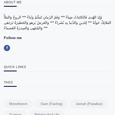
ABOUT ME
وُلِدَ الهُدى فَالكائِناتُ ضِياءُ *** وَفَمُ الزَمانِ تَبَسُّمٌ وَثَناءُ *** الروحُ وَالمَلَأُ
المَلائِكُ حَولَهُ *** لِلدينِ وَالدُنيا بِهِ بُشَراءُ *** وَالعَرشُ يَزهو وَالحَظيرَةُ تَزدَهي
*** وَالمُنتَهى وَالسِدرَةُ العَصماءُ
Follow me
QUICK LINKS
TAGS
Monotheism
Siam (Fasting)
Jannah (Paradise)
Science
Religion And Life