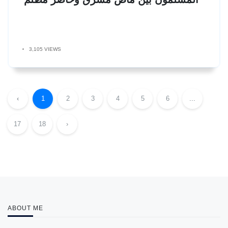
3,105 VIEWS
‹
1
2
3
4
5
6
...
17
18
›
ABOUT ME