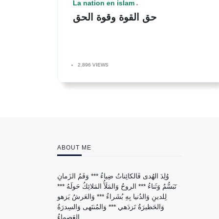
La nation en islam
حق القوة وقوة الحق
2,896 VIEWS
ABOUT ME
وُلِدَ الهُدى فَالكائِناتُ ضِياءُ *** وَفَمُ الزَمانِ
تَبَسُّمٌ وَثَناءُ *** الروحُ وَالمَلَأُ المَلائِكُ حَولَهُ ***
لِلدينِ وَالدُنيا بِهِ بُشَراءُ *** وَالعَرشُ يَزهو
وَالحَظيرَةُ تَزدَهي *** وَالمُنتَهى وَالسِدرَةُ
العَصماءُ