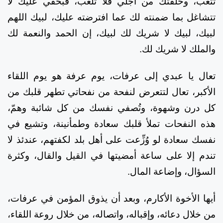
تتعب، وخلقتك من أجلي فلا تلعب، فبحقي عليك لا
تتشاغل بما ضمنته لك عما افترضته عليك، لبيك اللهم
لبيك، لبيك لا شريك لك لبيك، إن الحمد والنعمة لك
والملك لا شريك لك.
تعال يا عبدي إلى عرفات، يوم عرفة هو يوم اللقاء
الأكبر، تعال لتتعرض لنفحة من نفحاتي تطهر قلبك من
كل درن وشهوة، وتُصفي نفسك من كل شائبة وهمّ،
هذه النفحات تملأ قلبك سعادة وطمأنينة، وتشيع في
نفسك سعادة لو وُزِّعت على أهل بلد لكفتهم، عندئذ لا
تندم إلا على ساعة أمضيتها في القيل والقال، وكثرة
السؤال، وإضاعة المال.
أيها الأخوة الأكارم، وبعد أن يذوق المؤمن في عرفات،
من خلال دعائه، وإقباله، واتصاله، من خلال روعة اللقاء،