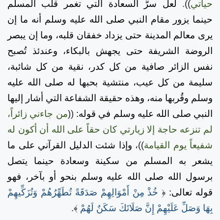
حياتي
)).
لعل سرَّ السعادة التي تغمر قلب المسلم
حينما يزور مقام النبي صلى الله عليه وسلم أنه ما إن
يرى معالم المدينة حتى يزداد خفقان قلبه، وما إن يبصر
الروضة الشريفة حتى يجهش بالبكاء، وعندئذ تُصبح
نفس الزائر صافية من كل كدر، نقية من كل شائبة،
سليمة من كل عيب، منتشية بحبها له صلى الله عليه
وسلم وقُربها منه، وهذه حقيقة الشفاعة التي أشار إليها
النبي صلى الله عليه وسلم في قوله:
((
من جاءني زائراً،
لم تنزعه حاجة إلا زيارتي كان حقاً على الله أن أكون له
شفيعاً يوم القيامة
))،
وإذا شئت الدليل القرآني على ما
يشعر به المسلم من سكينة وسعادة حينما يتصل
برسول الله صلى الله عليه وسلم بنحو أو بآخر، فهو
قوله تعالى:
﴿
خُذْ مِنْ أَمْوَالِهِمْ صَدَقَةً تُطَهِّرُهُمْ وَتُزَكِّيهِمْ
بِهَا وَصَلِّ عَلَيْهِمْ إِنَّ صَلَاتَكَ سَكَنٌ لَهُمْ
﴾.