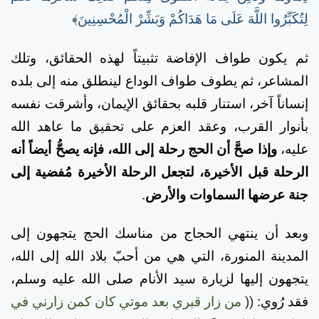
لِتُكَبِّرُوا اللَّهَ عَلَى مَا هَدَاكُمْ وَبَشِّرْ الْمُحْسِنِينَ
﴾
ثم يكون طواف الإفاضة تثبيتاً لهذه الحقائق، وتلك
المشاعر، ثم يطوف طواف الوداع لينطلق منه إلى بلده
إنساناً آخر، استنار قلبه بحقائق الإيمان، وأشرقت نفسه
بأنوار القرب، وعقد العزم على تحقيق ما عاهد الله
عليه،
وإذا صحَّ أن الحج رحلة إلى الله، فإنه يصحُّ أيضاً أنه
الرحلة قبل الأخيرة، لتجعل الرحلة الأخيرة مُفضية إلى
جنة عرضها السماوات والأرض
.
وبعد أن ينتهي الحجاج من مناسك الحج يتجهون إلى
المدينة المنورة، التي هي من أحبّ بلاد الله إلى الله،
يتجهون إليها لزيارة سيد الأنام صلى الله عليه وسلم،
فقد رُوي:
((
من زار قبري بعد موتي كان كمن زارني في