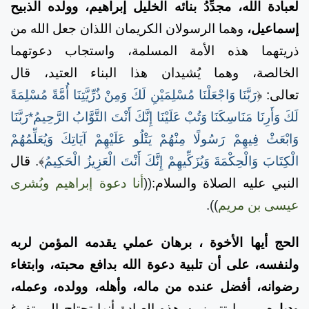
لعبادة الله، مجدِّدُ بنائه الخليل إبراهيم، وولده الذبيح
إسماعيل،
وهما الرسولان الكريمان اللذان جعل الله من
ذريتهما هذه الأمة المسلمة، واستجاب دعوتهما
الخالصة، وهما يُشيدان هذا البناء العتيد، قال
تعالى:
﴿
رَبَّنَا وَاجْعَلْنَا مُسْلِمَيْنِ لَكَ وَمِنْ ذُرِّيَّتِنَا أُمَّةً مُسْلِمَةً
لَكَ وَأَرِنَا مَنَاسِكَنَا وَتُبْ عَلَيْنَا إِنَّكَ أَنْتَ التَّوَّابُ الرَّحِيمُ*رَبَّنَا
وَابْعَثْ فِيهِمْ رَسُولًا مِنْهُمْ يَتْلُو عَلَيْهِمْ آيَاتِكَ وَيُعَلِّمُهُمْ
الْكِتَابَ وَالْحِكْمَةَ وَيُزَكِّيهِمْ إِنَّكَ أَنْتَ الْعَزِيزُ الْحَكِيمُ
﴾.
قال
النبي عليه الصلاة والسلام:
((
أنا دعوة إبراهيم وبُشرى
عيسى بن مريم
)).
الحج أيها الأخوة ، برهان عملي يقدمه المؤمن لربه
ولنفسه، على أن تلبية دعوة الله بدافع محبته، وابتغاء
رضوانه، أفضل عنده من ماله، وأهله، وولده، وعمله،
ودياره
، ومما تتميز به هذه العبادة أنها تحتاج إلى تفرغ