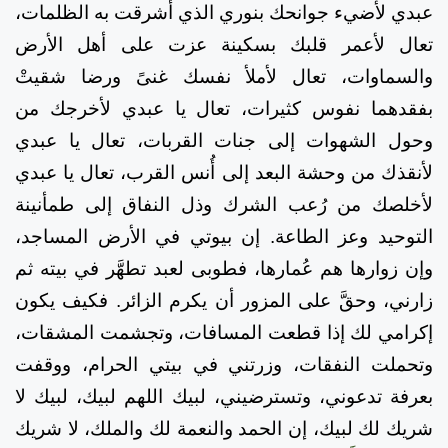
عبدي لأضيء جوانحك بنوري الذي أشرقت به الظلمات،
تعال لأعمر قلبك بسكينة عزت على أهل الأرض
والسماوات، تعال لأملأ نفسك غنىً ورضا شقيتْ
بفقدهما نفوس كثيرات، تعال يا عبدي لأخرجك من
وحول الشهوات إلى جنات القربات، تعال يا عبدي
لأنقذك من وحشة البعد إلى أُنس القرب، تعال يا عبدي
لأخلصك من رُعب الشرك وذل النفاق إلى طمأنينة
التوحيد وعز الطاعة. إن بيوتي في الأرض المساجد،
وإن زوارها هم عُمارها، فطوبى لعبد تطهَّر في بيته ثم
زارني، وحقَّ على المزور أن يكرم الزائر. فكيف يكون
إكرامي لك إذا قطعت المسافات، وتجشمت المشقات،
وتحملت النفقات، وزرتني في بيتي الحرام، ووقفت
بعرفة تدعوني، وتسترضيني، لبيك اللهم لبيك، لبيك لا
شريك لك لبيك، إن الحمد والنعمة لك والملك، لا شريك