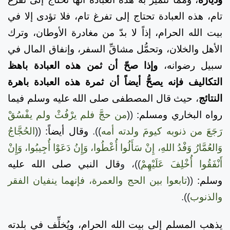
تام، هذه العبادة تحتاج إلى تفرغ تام، فلا تؤدى إلا في
بيت الله الحرام، إذاً لا بدّ من مغادرة الأوطان، وترك
الأهل والخلان، وتحمُّل مشاقِّ السفر، وإنفاق المال في
سبيل رضوانه،
وإذا صحّ أن ثمن هذه العبادة باهظ
التكاليف فإنه يصحُّ أيضاً أن ثمرة هذه العبادة باهرة
النتائج
، حيث قال المصطفى صلى الله عليه وسلم فيما
رواه البخاري ومسلم:
((
من حجَّ فلم يرْفُثْ ولم يفْسُقْ
رَجَعَ من ذنوبه كيومَ ولدته أمه
)).
وقال أيضاً:
((
الحُجَّاجُ
وَالعُمَّارُ وَفْدُ اللهِ، إِنْ سَأَلُوا أُعْطُوا، وَإِنُ دَعَوْا أُجِيبُوا، وَإِنْ
أَنْفَقُوا أُخْلِفَ عَلَيْهِمْ
))، و
قال النبي صلى الله عليه
وسلم:
((
تابعوا بين الحج والعمرة، فإنهما ينفيان الفقر
والذنوب
)).
يذهب المسلم إلى بيت الله الحرام، ويُخلِّف في بلدته