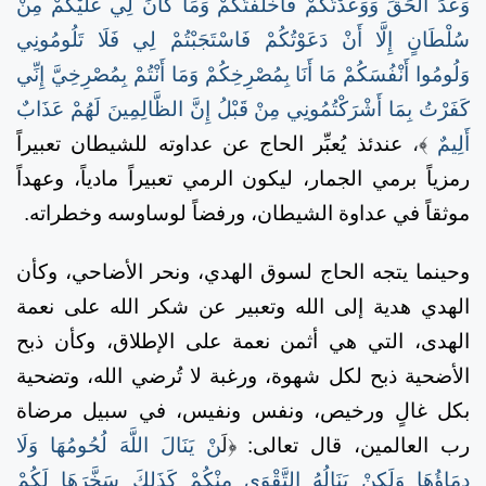
وَعْدَ الْحَقِّ وَوَعَدْتُكُمْ فَأَخْلَفْتُكُمْ وَمَا كَانَ لِي عَلَيْكُمْ مِنْ
سُلْطَانٍ إِلَّا أَنْ دَعَوْتُكُمْ فَاسْتَجَبْتُمْ لِي فَلَا تَلُومُونِي
وَلُومُوا أَنْفُسَكُمْ مَا أَنَا بِمُصْرِخِكُمْ وَمَا أَنْتُمْ بِمُصْرِخِيَّ إِنِّي
كَفَرْتُ بِمَا أَشْرَكْتُمُونِي مِنْ قَبْلُ إِنَّ الظَّالِمِينَ لَهُمْ عَذَابٌ
أَلِيمٌ
﴾،
عندئذ يُعبِّر الحاج عن عداوته للشيطان تعبيراً
رمزياً برمي الجمار، ليكون الرمي تعبيراً مادياً، وعهداً
موثقاً في عداوة الشيطان، ورفضاً لوساوسه وخطراته.
وحينما يتجه الحاج لسوق الهدي، ونحر الأضاحي، وكأن
الهدي هدية إلى الله وتعبير عن شكر الله على نعمة
الهدى، التي هي أثمن نعمة على الإطلاق، وكأن ذبح
الأضحية ذبح لكل شهوة، ورغبة لا تُرضي الله، وتضحية
بكل غالٍ ورخيص، ونفس ونفيس، في سبيل مرضاة
رب العالمين، قال تعالى:
﴿ل
َنْ يَنَالَ اللَّهَ لُحُومُهَا وَلَا
دِمَاؤُهَا وَلَكِنْ يَنَالُهُ التَّقْوَى مِنْكُمْ كَذَلِكَ سَخَّرَهَا لَكُمْ