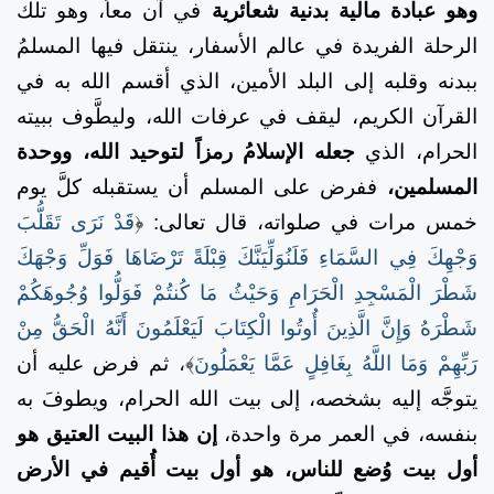
وهو عبادة مالية بدنية شعائرية
في آن معاً، وهو تلك
الرحلة الفريدة في عالم الأسفار، ينتقل فيها المسلمُ
ببدنه وقلبه إلى البلد الأمين، الذي أقسم الله به في
القرآن الكريم، ليقف في عرفات الله، وليطَّوف ببيته
الحرام، الذي
جعله الإسلامُ رمزاً لتوحيد الله، ووحدة
المسلمين،
ففرض على المسلم أن يستقبله كلَّ يوم
خمس مرات في صلواته، قال تعالى:
﴿
قَدْ نَرَى تَقَلُّبَ
وَجْهِكَ فِي السَّمَاءِ فَلَنُوَلِّيَنَّكَ قِبْلَةً تَرْضَاهَا فَوَلِّ وَجْهَكَ
شَطْرَ الْمَسْجِدِ الْحَرَامِ وَحَيْثُ مَا كُنتُمْ فَوَلُّوا وُجُوهَكُمْ
شَطْرَهُ وَإِنَّ الَّذِينَ أُوتُوا الْكِتَابَ لَيَعْلَمُونَ أَنَّهُ الْحَقُّ مِنْ
رَبِّهِمْ وَمَا اللَّهُ بِغَافِلٍ عَمَّا يَعْمَلُونَ
﴾
،
ثم فرض عليه أن
يتوجَّه إليه بشخصه، إلى بيت الله الحرام، ويطوفَ به
بنفسه، في العمر مرة واحدة،
إن هذا البيت العتيق هو
أول بيت وُضع للناس، هو أول بيت أُقيم في الأرض