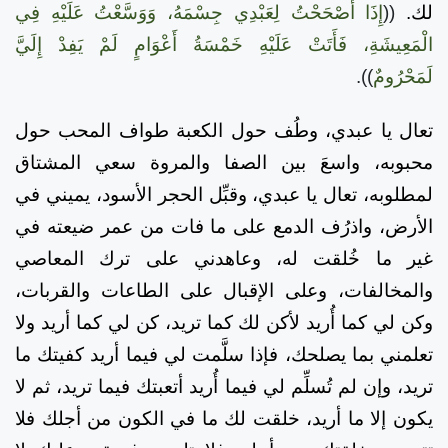
لك.
((
إِذَا أَصْحَحْتُ لِعَبْدِي جِسْمَهُ، وَوَسَّعْتُ عَلَيْهِ فِي
الْمَعِيشَةِ، فَأَتَتْ عَلَيْهِ خَمْسَةُ أَعْوَامٍ لَمْ يَفِدْ إِلَيَّ
لَمَحْرُومٌ
)).
تعال يا عبدي، وطُف حول الكعبة طواف المحب حول
محبوبه، واسعَ بين الصفا والمروة سعي المشتاق
لمطلوبه، تعال يا عبدي، وقبِّل الحجر الأسود، يميني في
الأرض، واذرُف الدمع على ما فات من عمر ضيعته في
غير ما خُلقت له، وعاهدني على ترك المعاصي
والمخالفات، وعلى الإقبال على الطاعات والقربات،
وكن لي كما أُريد لأكن لك كما تريد، كن لي كما أريد ولا
تعلمني بما يصلحك، فإذا سلَّمت لي فيما أريد كفيتك ما
تريد، وإن لم تُسلِّم لي فيما أُريد أتعبتك فيما تريد، ثم لا
يكون إلا ما أريد، خلقت لك ما في الكون من أجلك فلا