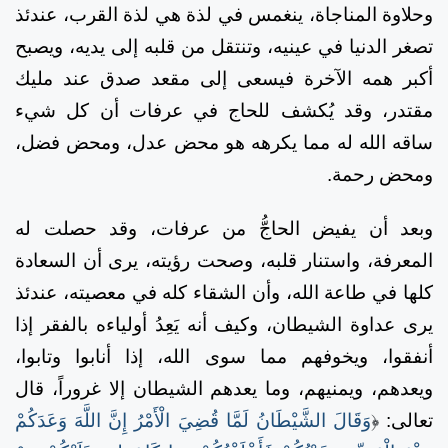
وحلاوة المناجاة، ينغمس في لذة هي لذة القرب، عندئذ
تصغر الدنيا في عينيه، وتنتقل من قلبه إلى يديه، ويصبح
أكبر همه الآخرة فيسعى إلى مقعد صدق عند مليك
مقتدر، وقد يُكشف للحاج في عرفات أن كل شيء
ساقه الله له مما يكرهه هو محض عدل، ومحض فضل،
ومحض رحمة.
وبعد أن يفيض الحاجُّ من عرفات، وقد حصلت له
المعرفة، واستنار قلبه، وصحت رؤيته، يرى أن السعادة
كلها في طاعة الله، وأن الشقاء كله في معصيته، عندئذ
يرى عداوة الشيطان، وكيف أنه يَعِدُ أولياءه بالفقر إذا
أنفقوا، ويخوفهم مما سوى الله، إذا أنابوا وتابوا،
ويعدهم، ويمنيهم، وما يعدهم الشيطان إلا غروراً، قال
تعالى:
﴿
وَقَالَ الشَّيْطَانُ لَمَّا قُضِيَ الْأَمْرُ إِنَّ اللَّهَ وَعَدَكُمْ