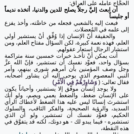
الحجَّاج عامله على العراق:
أن ابعث إليَّ رجلاً يصلح للدين والدنيا، أتخذه نديماً
أو جليساً
فبعث إليه بالشعبي فجعله من خاصَّته، وأخذ يفزع
إلى علمه في المُعضلات.
والحقيقة أنّ الإنسان إذا وُفِّق أنْ يستشير أولي
العلم، فهذه نعمة كبيرة، لكن السؤال مفتاح العلم، ومن
استشار الرجال استعار عقولهم.
أنت يمكن أنْ تأخـذ خبرات خمسين سنة متراكمة
بسؤال واحد، فعوِّد نفسك أن تستشير، فإنّ الله عزَّ
وجل وصف المؤمنين بأن أمرهم شورى بينهم، وأمر
النبي المعصوم الذي يوحى إليه أن يشاور أصحابه،
فقال تعالى: (
وَشَاوِرْهُمْ فِي الْأَمْرِ)
ولا يوجد إنسان موفَّق إلا يستشير، وأحياناً يكون
على الإنسان ضغط، والضغط يعمي ويصم، ولو أنك
استشرتَ إنسانًا ليس عليه هذا الضغط لأعطاك الرأي
السديد، والرؤية الصحيحة، والفكر الثاقب، والسلوك
الحكيم، فعوِّد نفسك أن تستشير، ولو أن الذي
تستشيره - فيما يبدو لك - هو دونك، لكنه قد يتفوَّق في
هذه النقطة،