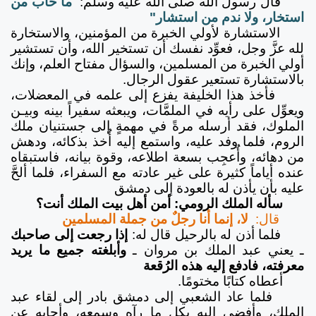
قال رسول الله صلى الله عليه وسلم:
ما خاب من
استخار، ولا ندم من استشار"
الاستشارة لأولي الخبرة من المؤمنين، والاستخارة
لله عزَّ وجل، فعوِّد نفسك أن تستخير الله، وأن تستشير
أولي الخبرة من المسلمين، والسؤال مفتاح العلم، وإنك
بالاستشارة تستعير عقول الرجال.
فأخذ هذا الخليفة يفزع إلى علمه في المعضلات،
ويعوِّل على رأيه في الملمَّات، ويبعثه سفيراً بينه وبيـن
الملوك، فقد أرسله مرةً في مهمةٍ إلى جستنيان ملك
الروم، فلما وفد عليه، واستمع إليه أُخذ بذكائه، ودهش
من دهائه، وأُعجِب بسعة اطلاعه، وقوة بيانه، فاستبقاه
عنده أياماً كثيرة على غير عادته مع السفراء، فلما ألحَّ
عليه بأن يأذن له بالعودة إلى دمشق
سأله الملك الرومي: أمن أهل بيت الملك أنت؟
قال:
لا، إنما أنا رجلٌ من جملة المسلمين
فلما أذن له بالرحيل قال له:
إذا رجعت إلى صاحبك
ـ يعني عبد الملك بن مروان ـ
وأبلغته جميع ما يريد
معرفته، فادفع إليه هذه الرُقعة
أعطاه كتابًا مختومًا.
فلما عاد الشعبي إلى دمشق بادر إلى لقاء عبد
الملك، وأفضى إليه بكل ما رآه وسمعه، وأجابه عن