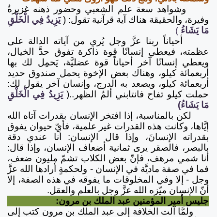
وشواهد سعة علم الشعبي وحضور ذهنه غزيرةٌ
وفيرة، والحقيقة هناك آية قرآنية تقول: (
يَزِيدُ فِي الْخَلْقِ
مَا يَشَاءُ
)
أحياناً ربنا عزَّ وجل يُري من آياته الدالة على
عظمته، فيعطي إنسانًا قوة ذاكرة تفوق حدَّ الخيال،
ويعطي إنسانًا آخر أحياناً قوة عضليَّة، يَحمِل لك بها
أربعمائة كيلو، وهناك بعض الإخوة يحمل صندوق حديد
أربعمائة كيلو، ويصعد به الدرج، وإنسان آخر يقول لك:
حملت كيلو تفاح فانتابني ألمُ الظهر..(
يَزِيدُ فِي الْخَلْقِ
مَا يَشَاءُ)
لكن بالمناسبة، إذا افتخر الإنسان بقدرات آتاه الله
إيَّاها، وكانت هذه القدرات غير علمية، فأيّ حيوان يفوق
بقدراته الإنسانَ، وإذا قال الإنسان: أنا عندي دقة
بالبصر، فالصقر يرى ثمانية أضعاف الإنسان، وإذا قال:
أنا شمي مرهف، فإنّ بعض الكلاب تشمّ مليون ضعف،
فما في صفة ماديَّة في الإنسان - ولحكمةٍ أرادها الله عزَّ
وجل - إلا وفي المخلوقات ما يفوقه في هذه الصفة، إلا
أنّ الإنسان ميّزه الله عزَّ وجل بالعلم والعقل.
جليس أمير المؤمنين عبد الملك بن مرون:
ولمَّا آلت الخلافة إلى عبد الملك بن مرون كتب إلى