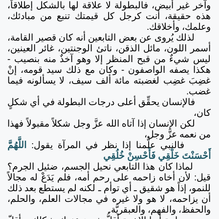
وآخر غير أبيض، فالبطولة لا علاقة لها بالشكل إطلاقاً،
هذه حقيقة، أنت كرجل كل قيمتك تنبع من مبادئك،
وعلمك، وأخلاقك.
لذلك يُروى عن بعض التابعين أنه كان قصير القامة،
أسمر اللون، مائل الذقن، ناتئ الوجنتين، غائر العينين،
ليس شيءٌ من قبح المنظر إلا وهو آخذٌ منه بنصيب -
هكذا يصفه الواصفون - وكان مع ذلك سيد قومه، إنْ
غضِبَ غضِب لغضبته مائة ألف سيف، لا يسألونه فيما
غضب.
فالإنسان يحقِّق أعلى درجات البطولة في أي شكلٍ
كان،
لكن الإنسان إذا آتاه الله عزَّ وجل شكلاً مقبولاً فهذا
من نعمه عزَّ وجل،
فالنبي علَّمنا إذا نظر في المرآة يقول:
اللَّهُمَّ
أَحْسَنْتَ خَلْقِي فَأَحْسِنْ خُلُقِي
لماذا كان هذا التابعي نحيل الجسم، ضئيل الجرم؟
قيل: لأن أخاه زاحمه على رحم أمه، فلم يَدَعْ له مجالاً
للنمو، إذاً هو شقيق ـ أي توأم ـ لكنه لم يستطع بعد ذلك
أن يزاحمه، لا هو ولا غيره في مجالات العلم، والحلم،
والحفظ، والفهم، والعبقريَّة.