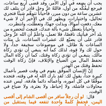
يجب أن يضعه في أول الأمر، وقد قضى أربع ساعات،
فيرجع ليفُكَّه من أول، فاللهُ عزَّ وجل قادر أن يتلف لك
عشرين ساعة من دون مبرر، فأحياناً تتوهَّم شيئًا فتجري
تحاليل، واختبارات، ويظهر لك في الأخير أن لا شيء
معك، دفعت أموالاً، وبذلت جهدًا، وتعطَّلت، وانتظرت.
وأحياناً يتعطَّل شيء بآلة عندك، فتبعث لتحضره من
بلد آخر فيأتيك ناقصًا، فلا تعمل، واعلَمْ أن الله عزَّ وجل
قادر على أن يضيّع لك عشرات الساعات، بل مئات
الساعات بلا طائل، في موضوعات سخيفة جداً، ولا
حول لك ولا قوة، لذلك كما أنه ينبغي أن تؤدي زكاة
مالك، ينبغـي أن تؤدي زكاة وقتك، كما أن زكاة المال
تحفظ المال من الضياع والإتلاف، فإنّ زكاة الوقت
تحفظ وقتك من الهدر.
إنّ الإنسان الموفَّق يقوم في وقت قصير بأعمال
كبيرة جداً، يقول لك: لقد بارك الله له في وقته، فتجده
موفَّقًا في كل أموره، وأعماله دائماً هادفة، ليس عنده
محاولات فاشلة، ولا إحباط، ولا بعثرة، ولا ضياع في
الوقت،
قال:
لو أن رجلاً سافر من أقصى الشام إلى أقصى
اليمن، فحفظ كلمةً واحدة تنفعه فيما يستقبل من