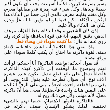
يسير بسرعة كبيرة، فكلَّما أسرعت يجب أن تكون أكثر
يقظةً ونباهةً، وكلُّ شيء فيه ميزة في مقابلها مغرم،
وكل مغنمٍ يقابله مغرم، فالذي أوتي حظاً من الذكاء هذا
امتُحِن بالذكاء، لكن فيما لو لم يؤمن بالله عزَّ وجل،
لكان هذا الذكاء وبالاً عليه.
إذن كان الشعبي متوقد الذكاء، يقظ الفؤاد، مرهف
الذهن، دقيق الفهم، آيةً في قوة الحافظة والذاكرة، وقد
روي عنه أنه قال:
ما كتبت سوداء في بيضاء قط
ماذا يعني هذا الكلام؟ أنه لشدة حافظته، لاتقاد
ذهنه، لقوة ذاكرته ما احتاج أن يكتب كلمةً سوداء على
ورقةٍ بيضاء.
قد يقول أحدكم: ما هذه الذاكرة؟ أنا أجيبكم: لو أنك
تهتم بموضوعٍ ما، لوفِّقت إلى ذاكرةٍ كهذه الذاكرة،
فأحياناً تدخل على بائع قطع تبديل، يكون عنده عشرة
آلاف نوع، أي سؤال تطرحه عليه يقول لك: يوجد، أو
بقي منها قطعة واحدة، اصعدْ يا بني على الرفِّ الثالث،
على اليمين هناك واحدة فأحضِرْهَا. معنى هذا أنّ ذاكرته
محلّ، لأنه مهتم، ولأن في ذلك ربح له.
فالذاكرة قانونُها الاهتمامُ، حينما تهتم بالشيء
تحفظه، لذلك يشكو الإنسانُ ضعفَ ذاكرته في