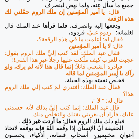
جميع ما سأل عنه، ولما نهض لينصرف
قال:
يا أمير المؤمنين إن ملك الروم حمَّلني لك
هذه الرُقعة
ودفعها إليه وانصرف، فلما قرأها عبد الملك قال
لغلمانه:
ردوه عليَّ،
فردوه،
فقال له: أعلمت ما في هذه الرقعة؟،
قال:
لا يا أمير المؤمنين
فقال عبد الملك: لقد كتب إليَّ ملك الروم يقول:
عجبت للعرب كيف ملَّكت عليها رجلاً غير هذا الفتى!!
فبادره الشعبي قائلاً:
إنما قال هذا لأنه لم يرك، ولو
رآك يا أمير المؤمنين لما قاله
فخلَّص نفسَه بهذه الحيلة،
فقال عبد الملك: أفتدري لمَ كتب إلي ملك الروم
هذا؟
قال له: "
لا
"،
قال عبد الملك: إنما كتب إليَّ بذلك لأنه حسدني
عليك، فأراد أن يغريني بقتلك والتخلُّص منك.
فبلغ ذلك ملك الروم فقال:
ما أردت غير ذلك
.
الحقيقة أنّ الإنسان إذا وفَّقه اللهُ فإنه يوفِّقه لاتخاذ
أعوان مخلصين، أصحاب فطانة، أذكياء، يحسنون