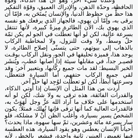
وعندنا شيءٌ آخر، وهو أن هذا الذكاء، وقوة
الحافظة، وحدّة الذهن، والإدراك العميق، وقوّة التفكير
هذا حظٌّ من حظوظ الدنيا، والإنسان يُمتَحَن به، فإمّا أن
يرقى به، وإمّا أن يهوي، فالجهاز الذي يرفعك هو نفسه
الذي يهوي بك، الآن الطائرة مِيزةٌ كبيرة، لأنها تنتقل
بسرعة عالية، لكن لو أنها تعطَّلت في الجو لم يكن ثمّة
حلٌ وسطٌ، ولا وقت للنزول، ولا لمخاطبة الركاب
بالذهاب إلى بيوتهم، حتى يتسنّى إصلاح الطائرة، لا
يوجد هذا، فميزة تحليقها في الجو، ونقل الركاب بوقـت
قصيـر جداً، في مقابلها سيئة إذا أصابها عطب، ويُنشَر
الخبر البسيط: لقد مات جميع ركَّابها، وبتعبير آخر: وقد
لقي جميع الركاب حتفهم، أما السيارة فتتعطَّل،
وسرعتها أبطأ، لكن لو تعطَّلت لوُجِد لها حلّ آخر.
أردت من هذا المثل أن الإنسان إذا أُوتي الذكاء،
والقدرات الفائقة، هذه ترقى به ولا شك، لكن لو أنه
استخدمها على خلاف ما أراد الله عزَّ وجل لَهَوَتْ به،
فالقدرات العالية كما أنها ترقى فإنها تُهلك، فمثلاً: يكون
الشخصُ يسير بسيارة، وأغلب الظن أنْ لا مشلكة، فلو
سار بسرعة مائة وعشرين، ثمّ سها سهوة، ماذا يحدث؟
أحياناً الإنسان يعطس وهو يقود السيارة، هذه العطسة
فيها تغميض العينين ثانية واحدة، فيشعر بالخطر، لأنه