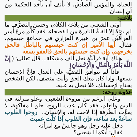
الحياة، والمؤمن الصادق، لا يأنف أن يأخذ الحكمة مِن
أي إنسان.
بلاغته:
أوتي الشعبي من بلاغة الكلام، وحسن التصرُّف ما
لم يؤتَهُ إلا القلةُ النادرة من الفصحاء، فقد كلَّم مرةً أمير
العراقَيْن عمرَ بن هبيرة الفزاري في جماعةٍ حبسهم،
فقال:
أيها الأمير إن كنت حبستهم بالباطل فالحق
يخرجهم، وإن كنت حبستهم بالحق فالعفو يسعه
هناك آية قرآنيَّة تحل ألف مشكلة... قال تعالى: (
إِنَّ
اللَّهَ يَأْمُرُ بِالْعَدْلِ وَالْإِحْسَانِ)
فإذا لم تتوافق القضيَّة على العدل فإنَّ الإحسان
يسعها، وإذا كان معك الحق وأنت منصف، لكن الشخص
يحتاج لإحسانك، فلا تبخل به عليه.
عذوبة روحه:
وعلى الرغم من مروءة الشعبي، وعلو منزلته في
الدين والعلم، فقد كان عذب الروح، حلو المفاكهة، لا
يفوِّت الطُرفة إذا لاحت له، والإنسان..
روحوا القلوب
ساعةً بعد ساعة، فإن القلوب إذا كلَّت عميت
دخل عليه رجل وهو جالسٌ مع امرأته
فقال: أيكما الشعبي؟