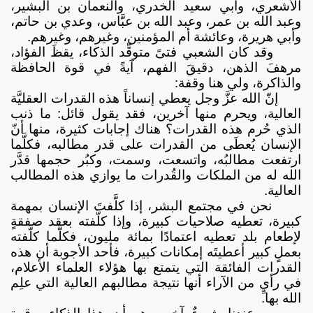
الأشعري، وأبي سعيد الخدري، والنعمان بن البشير،
وعبد الله بن عمر، وعبد الله بن عبَّاس، وعدي بن حاتم،
وأبي هريرة، وعائشة أم المؤمنين، وغيرهم، وغيرهم.
وقد كان الشعبي فتىً متوقِّد الذكاء، يقظَ الفؤاد،
مرهفَ الذهن، دقيقَ الفهم، آيةً في قوة الحافظة
والذاكرة، ولي هنا وقفة:
إنّ الله عزَّ وجل يعطي إنساناً هذه القدرات العقليَّة
العالية، ويحرم منها آخرين، فقد يقول قائل: ما ذنب
الذي حُرم هذه القدرات؟ هناك إجابات كثيرة، منها أنّ
الإنسان يُعطَى من القدرات على قدر مطالبه، فكلَّما
ارتفعت مطالبُه، واتسعت، وسمت، وكبُر حجمها قدَّر
الله له من الملكات والقُدرات ما يوازي هذه المطالب
العالية.
نحن في مجتمع البشر، إذا كلَّفتَ الإنسان بمهمة
كبيرة، تعطيه صلاحيات كبيرة، وإذا كلَّفته بعقد صفقةٍ
لإطعام بلد تعطيه اعتمادًا بمائة مليون، فكلَّما كلَّفته
بعملٍ كبير أعطيتَه إمكانات كبيرة، فأحد الأجوبة أن هذه
القدرات الفائقة التي يتمتع بها هؤلاء العلماء الأعلام،
في رأيٍ من الآراء أنها نتيجة مطالبهم العالية التي علِم
الله بها.