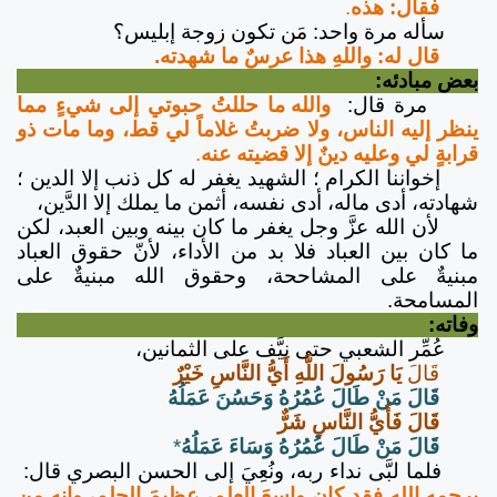
فقال: هذه
.
سأله مرة واحد: مَن تكون زوجة إبليس؟
قال له: واللهِ هذا عرسٌ ما شهدته.
بعض مبادئه:
مرة قال:
والله ما حللتُ حبوتي إلى شيءٍ مما
ينظر إليه الناس، ولا ضربتُ غلاماً لي قط، وما مات ذو
قرابةٍ لي وعليه دينٌ إلا قضيته عنه
.
إخواننا الكرام ؛ الشهيد يغفر له كل ذنب إلا الدين ؛
شهادته، أدى ماله، أدى نفسه، أثمن ما يملك إلا الدَّين،
لأن الله عزَّ وجل يغفر ما كان بينه وبين العبد، لكن
ما كان بين العباد فلا بد من الأداء، لأنّ حقوق العباد
مبنيةٌ على المشاححة، وحقوق الله مبنيةٌ على
المسامحة.
وفاته:
عُمِّر الشعبي حتى نيَّف على الثمانين،
قَالَ
يَا رَسُولَ اللَّهِ أَيُّ النَّاسِ خَيْرٌ
قَالَ مَنْ طَالَ عُمُرُهُ وَحَسُنَ عَمَلُهُ
قَالَ فَأَيُّ النَّاسِ شَرٌّ
قَالَ مَنْ طَالَ عُمُرُهُ وَسَاءَ عَمَلُهُ
*
فلما لبَّى نداء ربه، ونُعِيَ إلى الحسن البصري قال:
يرحمه الله فقد كان واسعَ العلم، عظيمَ الحلم، وإنه من