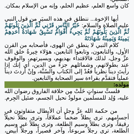
كان واسع العلم، عظيم الحلم، وإنه من الإسلام بمكان.
أيها الإخوة... ننطلق في هذه السيَر من قول النبي
عليه الصلاة والسلام:
خَيْرُ النَّاسِ قَرْنِي ثُمَّ الَّذِينَ يَلُونَهُمْ
ثُمَّ الَّذِينَ يَلُونَهُمْ ثُمَّ يَجِيءُ أَقْوَامٌ تَسْبِقُ شَهَادَةُ أَحَدِهِمْ
يَمِينَهُ وَيَمِينُهُ شَهَادَتَهُ
كلام النبي لا ينطق عن الهوى، فأصحابه من القرن
الأول، والتابعون، وتابعوا التابعين، هؤلاء خِيرةُ خلق الله
عزَّ وجل، لذلك فالاقتداء بهديهم، وبسيرتهم، والوقوف
عند بطولاتهم، وشمائلهم جزءٌ من الدين، أي إنك إذا
رأيتَ ديناً نظرياً فعُدْ إلى الكتاب والسُنَّة، وإنْ أردتَ ديناً
عملياً فتقدَّم بقراءة سير الصحابة والتابعين.
مولده:
فلستِّ سنواتٍ خَلَتْ مِن خلافة الفاروق رضوان الله
عليه، وُلِد للمسلمين مولودٌ نحيل الجسم، ضئيل الجِرم.
من حكمة الله عزَّ وجل أن الأبطال متفاوتون في
أجسامهم، ترى بطلاً ضخماً عملاقاً، وترى بطلاً نحيلاً
رقيقاً، وترى بطلاً وسيم الطلعة، وترى بطلاً غير وسيم
الطلعة، ترى رجلاً مربوعاً، وآخر قصيراً، ورجلاً أبيض،