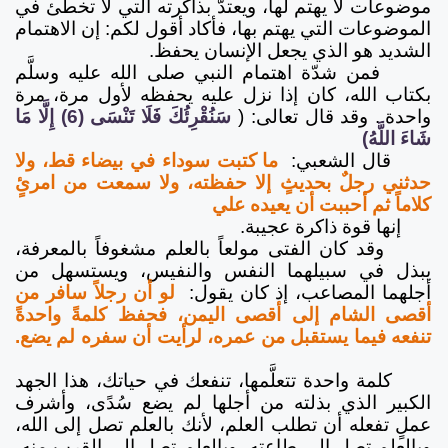
موضوعات لا يهتم لها، ويعتدّ بذاكرته التي لا تخطئ في
الموضوعات التي يهتم بها، فأكاد أقول لكم: إن الاهتمام
الشديد هو الذي يجعل الإنسان يحفظ.
فمن شدّة اهتمام النبي صلى الله عليه وسلَّم
بكتاب الله، كان إذا نزل عليه يحفظه لأول مرة، مرة
واحدة.. وقد قال تعالى: (
سَنُقْرِئُكَ فَلَا تَنْسَى (6) إِلَّا مَا
شَاءَ اللَّهُ)
قال الشعبي:
ما كتبت سوداء في بيضاء قط، ولا
حدثني رجلٌ بحديثٍ إلا حفظته، ولا سمعت من امرئٍ
كلاماً ثم أحببت أن يعيده علي
إنها قوة ذاكرة عجيبة.
وقد كان الفتى مولعاً بالعلم مشغوفاً بالمعرفة،
يبذل في سبيلهما النفس والنفيس، ويستسهل من
أجلهما المصاعب، إذ كان يقول:
لو أن رجلاً سافر من
أقصى الشام إلى أقصى اليمن، فحفظ كلمةً واحدةً
تنفعه فيما يستقبل من عمره، لرأيت أن سفره لم يضع.
كلمة واحدة تتعلَّمها، تنفعك في حياتك، هذا الجهد
الكبير الذي بذلته من أجلها لم يضع سُدًى، وأشرف
عملٍ تفعله أن تطلب العلم، لأنك بالعلم تصل إلى الله،
وبالعلم تصل إلى طاعته، وبالعلم تصل إلى القرب منه،