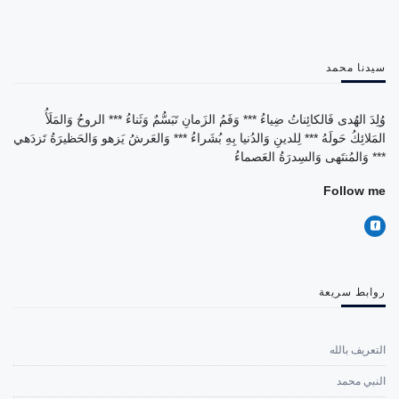
سيدنا محمد
وُلِدَ الهُدى فَالكائِناتُ ضِياءُ *** وَفَمُ الزَمانِ تَبَسُّمٌ وَثَناءُ *** الروحُ وَالمَلَأُ
المَلائِكُ حَولَهُ *** لِلدينِ وَالدُنيا بِهِ بُشَراءُ *** وَالعَرشُ يَزهو وَالحَظيرَةُ تَزدَهي
*** وَالمُنتَهى وَالسِدرَةُ العَصماءُ
Follow me
روابط سريعة
التعريف بالله
النبي محمد