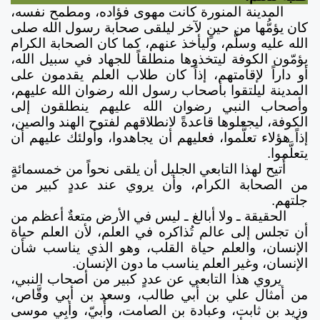
المدينة المنورة كانت مهوى فؤاده، ومطمح نفسه،
كان يؤمُّها من حينٍ لآخر ليلقى صحابة رسول الله صلى
الله عليه وسلَّم، وليأخذ عنهم، كما كان الصحابة الكرام
يؤمّون الكوفة ليتخذوها منطلقاً للجهاد في سبيل الله،
أو داراً لإقامتهم، إذاً كان طلاب العلم يقدمون على
المدينة ليلتقوا بأصحاب رسول الله رضوان الله عليهم،
وأصحاب النبي رضوان الله عليهم ينطلقون إلى
الكوفة، ليجعلوها قاعدةً لانطلاقهم لفتوح الهند والصين،
إذاً هؤلاء تعلَّموا، فعليهم أن يجاهدوا، وأولئك عليهم أن
يتعلَّموا.
أُتيح لهذا التابعي الجليل أن يلقى نحواً من خمسمائةٍ
من الصحابة الكرام، وأن يروي عند عددٍ كبير من
جلتهم.
الحقيقة ـ ولا أبالغ ـ ليس في الأرض متعةٌ أعظم من
أن تجلس إلى عالم تُذاكره في العلم، لأن العلم حياة
الإنسان، والعلم حياة القلب، وهو الذي يناسب شأن
الإنسان، وغير العلم يناسب ما دون الإنسان.
يروي هذا التابعي عن عددٍ كبير من أصحاب النبي،
من أمثال علي بن أبي طالب، وسعد بن أبي وقَّاص،
وزيد بن ثابت، وعبادة بن الصامت، وأُبيّ، وأبِي موسى