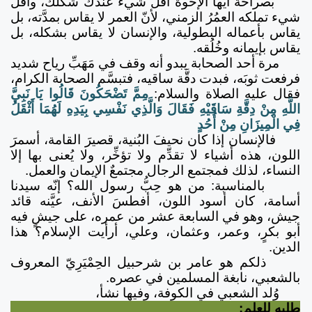
بصراحة أيها الإخوة أقلُّ شيء عندك شكلك، وأقلّ
شيء تملكه العمُرُ الزمني، لأنّ العمر لا يقاس بمدَّته، بل
يقاس بأعماله البطولية، والإنسان لا يقاس بشكله، بل
يقاس بإيمانه وخُلُقه.
مرة أحد الصحابة يبدو أنه وقف في مَهَبِّ رياح شديد
فرفعت ثوبَه، فبدت دقَّة ساقيه، فتبسَّم الصحابة الكرام،
فقال عليه الصلاة والسلام:
مِمَّ تَضْحَكُونَ قَالُوا يَا نَبِيَّ
اللَّهِ مِنْ دِقَّةِ سَاقَيْهِ فَقَالَ وَالَّذِي نَفْسِي بِيَدِهِ لَهُمَا أَثْقَلُ
فِي الْمِيزَانِ مِنْ أُحُدٍ
فالإنسان إذا كان نحيفَ البُنية، قصيرَ القامة، أسمرَ
اللون، هذه أشياء لا تقدِّم ولا تؤخِّر، ولا يُعنى بها إلا
النساء، لذلك فمجتمع الرجال مجتمعٌ الإيمان والعمل.
بالمناسبة: من هو حِبُّ رسول الله؟ إنّه سيدنا
أسامة، كان أسود اللون، أفطسَ الأنف، عيَّنه قائد
جيش، وهو في السابعة عشر من عمره، على جيشٍ فيه
أبو بكرٍ، وعمر، وعثمان، وعلي، أرأيت الإسلام؟ هذا
الدين.
ذلكم هو عامر بن شرحبيل الحِمْيَرِيّ المعروف
بالشعبي، نابغة المسلمين في عصره.
وُلد الشعبي في الكوفة، وفيها نشأ،
طلبه للعلم: