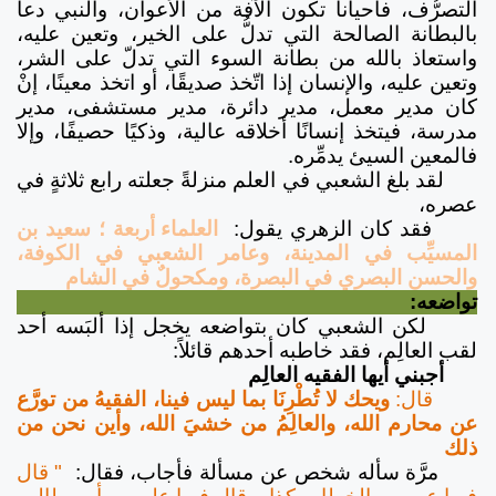
التصرُّف، فأحياناً تكون الآفة من الأعوان، والنبي دعا
بالبطانة الصالحة التي تدلُّ على الخير، وتعين عليه،
واستعاذ بالله من بطانة السوء التي تدلّ على الشر،
وتعين عليه، والإنسان إذا اتّخذ صديقًا، أو اتخذ معينًا، إنْ
كان مدير معمل، مدير دائرة، مدير مستشفى، مدير
مدرسة، فيتخذ إنسانًا أخلاقه عالية، وذكيًا حصيفًا، وإلا
فالمعين السيئ يدمِّره.
لقد بلغ الشعبي في العلم منزلةً جعلته رابع ثلاثةٍ في
عصره،
فقد كان الزهري يقول:
العلماء أربعة ؛ سعيد بن
المسيِّب في المدينة، وعامر الشعبي في الكوفة،
والحسن البصري في البصرة، ومكحولٌ في الشام
تواضعه:
لكن الشعبي كان بتواضعه يخجل إذا ألبَسه أحد
لقب العالِم، فقد خاطبه أحدهم قائلاً:
أجبني أيها الفقيه العالِم
قال:
ويحك لا تُطْرِنَا بما ليس فينا، الفقيهُ من تورَّع
عن محارم الله، والعالِمُ من خشيَ الله، وأين نحن من
ذلك
مرَّة سأله شخص عن مسألة فأجاب، فقال:
" قال