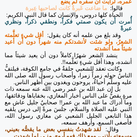
عمره، لرأيت أن سفره لم يضع
قالوا:
ما ضاعت عَبرةٌ كانت لصاحبها عِبرة
الحياة كلها دروس، والإنسان كما قال النبي الكريم:
أُمرت أن يكون صمتي فكراً، ونطقي ذكراً، ونظري
عبرةً
وقد بلغ من علمه أنه كان يقول:
أقل شيءٍ تعلَّمته
الشعرُ، ولو شئت لأنشدتكم منه شهراً دون أن أعيد
شيئاً مما أنشدته
ينشد الشعر شهرًا كاملاً دون أن يعيد شيئاً مما
أنشده، وهذا أقل شيءٍ تعلَّمه!!.
وكانت تعقد للشعبي حلقةٌ في جامع الكوفة، فيلتفُّ
الناسُ حوله زمراً زمرا، وأصحاب رسول الله صلى الله
عليه وسلَّم أحياءٌ، يروحون ويغدون بين أظهر الناس.
بل إن عبد الله بن عمر رضي الله عنه سمعه ذات
مرةٍ يقصُّ على الناس أخبار المغازي، بخفاياها ودقائقها،
وما أدراك ما عبد الله بن عمر!! صحابيٌ جليل عاش مع
النبي عليه الصلاة والسلام، جلسَ مرةً إلى درس يلقيه
هذا التابعي الجليل الشعبي عن مغازي رسول الله،
فأصغى السمع، وأرهف سمعه،
وقال:
لقد شهدتُ بنفسي بعض ما يقصُّه بعيني،
وسمعته بأذني، ومع ذلك فهو أروى منـي لما شهدت