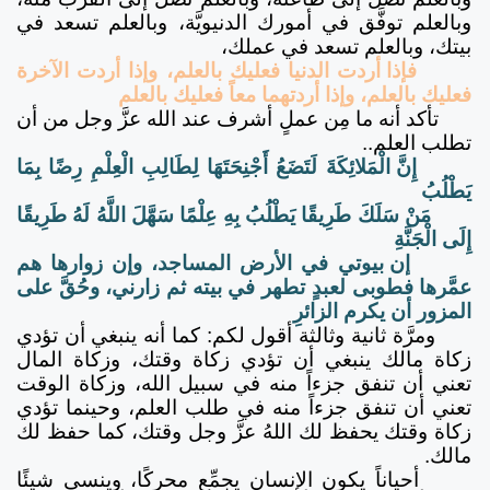
وبالعلم توفَّق في أمورك الدنيويَّة، وبالعلم تسعد في
بيتك، وبالعلم تسعد في عملك،
فإذا أردت الدنيا فعليك بالعلم، وإذا أردت الآخرة
فعليك بالعلم، وإذا أردتهما معاً فعليك بالعلم
تأكد أنه ما مِن عملٍ أشرف عند الله عزَّ وجل من أن
تطلب العلم..
إِنَّ الْمَلائِكَةَ لَتَضَعُ أَجْنِحَتَهَا لِطَالِبِ الْعِلْمِ رِضًا بِمَا
يَطْلُبُ
مَنْ سَلَكَ طَرِيقًا يَطْلُبُ بِهِ عِلْمًا سَهَّلَ اللَّهُ لَهُ طَرِيقًا
إِلَى الْجَنَّةِ
إن بيوتي في الأرض المساجد، وإن زوارها هم
عمَّرها فطوبى لعبدٍ تطهر في بيته ثم زارني، وحُقَّ على
المزور أن يكرم الزائرِ
ومرَّة ثانية وثالثة أقول لكم: كما أنه ينبغي أن تؤدي
زكاة مالك ينبغي أن تؤدي زكاة وقتك، وزكاة المال
تعني أن تنفق جزءاً منه في سبيل الله، وزكاة الوقت
تعني أن تنفق جزءاً منه في طلب العلم، وحينما تؤدي
زكاة وقتك يحفظ لك اللهُ عزَّ وجل وقتك، كما حفظ لك
مالك.
أحياناً يكون الإنسان يجمِّع محركًا، وينسى شيئًا