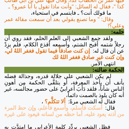
فيها عمر بن الخطاب كذا، وقال فيها علي بن أبي طالب
كذا "، فقال له السائل: "وأنت ماذا تقول يا أبا عمرو؟ ـ
ما قولك أنت؟ ـ فابتسم في استحياء،
وقال: " وما تصنع بقولي بعد أن سمعت مقالة عمر
وعلي؟!
حلمه:
ولقد جمع الشعبي إلى العلم الحلم، فقد روي أن
رجلاً شتمه أقبح الشتم، وأسمعه أقذع الكلام، فلم يزِدْ
عن أن قال له:
إن كنت صادقاً فيما تقول فغفر اللهُ لي،
وإن كنت غير صادق فغفر اللهُ لك
انتهى الأمر.
الحكمة ضالته:
لم يكن الشعبي على جلالة قدره، وجذالة فضله
يأنف أن يأخذ المعرفة، أو يتلقَّى الحكمة مِن أهونِ
الناس شأناً، فلقد دَأَبَ أعرابيٌ على حضور مجالسه، غير
أنه كان يلوذ بالصمت دائماً،
فقال له الشعبي مرةً:
ألا تتكلَّم؟
،
قال:
أسكت فأسلم، وأسمع فأعلم، وإن حظ المرء
من أذنه يعود عليه، أما حظه من لسانه فيعود على غيره
فظل الشعبي يردِّد كلمة الأعرابي ما امتدَّت به