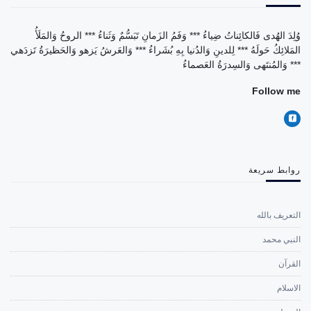
وُلِدَ الهُدى فَالكائِناتُ ضِياءُ *** وَفَمُ الزَمانِ تَبَسُّمٌ وَثَناءُ *** الروحُ وَالمَلَأُ
المَلائِكُ حَولَهُ *** لِلدينِ وَالدُنيا بِهِ بُشَراءُ *** وَالعَرشُ يَزهو وَالحَظيرَةُ تَزدَهي
*** وَالمُنتَهى وَالسِدرَةُ العَصماءُ
Follow me
روابط سريعة
التعريف بالله
النبي محمد
القرآن
الاسلام