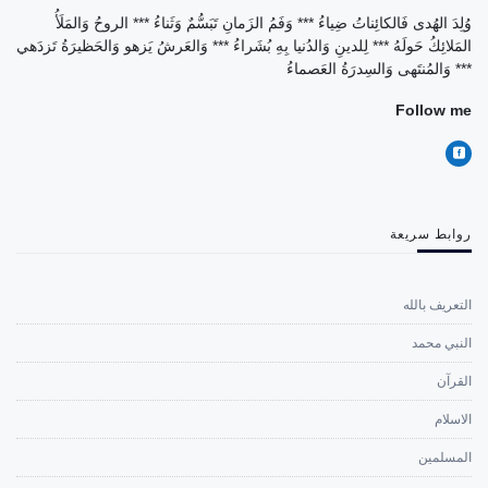
وُلِدَ الهُدى فَالكائِناتُ ضِياءُ *** وَفَمُ الزَمانِ تَبَسُّمٌ وَثَناءُ *** الروحُ وَالمَلَأُ
المَلائِكُ حَولَهُ *** لِلدينِ وَالدُنيا بِهِ بُشَراءُ *** وَالعَرشُ يَزهو وَالحَظيرَةُ تَزدَهي
*** وَالمُنتَهى وَالسِدرَةُ العَصماءُ
Follow me
روابط سريعة
التعريف بالله
النبي محمد
القرآن
الاسلام
المسلمين