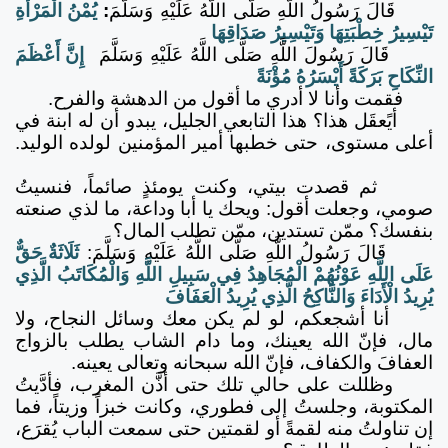
قَالَ رَسُولُ اللَّهِ صَلَّى اللَّهُ عَلَيْهِ وَسَلَّمَ
:
يُمْنُ الْمَرْأَةِ
تَيْسِيرُ خِطْبَتِهَا وَتَيْسِيرُ صَدَاقِهَا
قَالَ
رَسُولَ اللَّهِ صَلَّى اللَّهُ عَلَيْهِ وَسَلَّمَ
إِنَّ أَعْظَمَ
النِّكَاحِ بَرَكَةً أَيْسَرُهُ مُؤْنَةً
فقمت وأنا لا أدري ما أقول من الدهشة والفرح.
أيًعقَل هذا؟ هذا التابعي الجليل، يبدو أن له ابنة في
أعلى مستوى، حتى خطبها أمير المؤمنين لولده الوليد.
ثم قصدت بيتي، وكنت يومئذٍ صائماً، فنسيتُ
صومي، وجعلت أقول: ويحك يا أبا وداعة، ما لذي صنعته
بنفسك؟ ممّن تستدين، ممّن تطلب المال؟
قَالَ رَسُولُ اللَّهِ صَلَّى اللَّهُ عَلَيْهِ وَسَلَّمَ:
ثَلَاثَةٌ حَقٌّ
عَلَى اللَّهِ عَوْنُهُمْ الْمُجَاهِدُ فِي سَبِيلِ اللَّهِ وَالْمُكَاتَبُ الَّذِي
يُرِيدُ الْأَدَاءَ وَالنَّاكِحُ الَّذِي يُرِيدُ الْعَفَافَ
أنا أشجعكم، لو لم يكن معك وسائل النجاح، ولا
مال، فإنّ الله يعينك، وما دام الشاب يطلب بالزواج
العفافَ والكفاف، فإنّ الله سبحانه وتعالى يعينه.
وظللت على حالي تلك حتى أذَّن المغرب، فأدَّيتُ
المكتوبة، وجلستُ إلى فطوري، وكانت خبزاً وزيتاً، فما
إن تناولتُ منه لقمةً أو لقمتين حتى سمعت الباب يُقرَع،