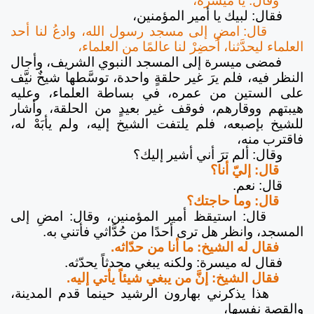
وقال: يا ميسرة،
فقال: لبيك يا أمير المؤمنين،
قال: امضِ إلى مسجد رسول الله، وادعُ لنا أحد
العلماء ليحدَّثنا، أَحضِرْ لنا عالمًا من العلماء،
فمضى ميسرة إلى المسجد النبوي الشريف، وأجال
النظر فيه، فلم يرَ غير حلقةٍ واحدة، توسَّطها شيخٌ نيَّف
على الستين من عمره، في بساطة العلماء، وعليه
هيبتهم ووقارهم، فوقف غير بعيدٍ من الحلقة، وأشار
للشيخ بإصبعه، فلم يلتفت الشيخ إليه، ولم يأبَهْ له،
فاقترب منه،
وقال: ألم ترَ أني أشير إليك؟
قال: إليّ أنا؟
قال: نعم.
قال: وما حاجتك؟
قال: استيقظ أمير المؤمنين، وقال: امضِ إلى
المسجد، وانظر هل ترى أحدًا من حُدَّاثي فأتني به.
فقال له الشيخ: ما أنا من حدّاثه.
فقال له ميسرة: ولكنه يبغي محدثاً يحدّثه.
فقال الشيخ: إنَّ من يبغي شيئاً يأتي إليه.
هذا يذكرني بهارون الرشيد حينما قدم المدينة،
والقصة نفسها،