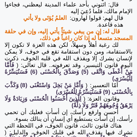
قال: ائتوني بأحد علماء المدينة ليعظني، فجاءوا
الإمام مالك، فلما دُعِيَ إليه
قال لهم: قولوا لهارون:
العلمُ يُؤتَى ولا يأتي
هذه قاعدة.
قال له: إن من يبغي شيئاً يأتي إليه، وإن في حلقة
المسجد متسعاً له إذا كان راغباً في ذلك،
لك رغبة أهلاً وسهلاً، لكن هذه العزة لا تكون إلا
بالاستقامة، ومن دون استقامة تقع في خوف، لا يمكن
لإنسان يشرك إلا ويقذف الله في قلبه الخوف، ذكرت
اليوم قانون التيسير، وقد تعرفونه.. قال تعالى:
(
فَأَمَّا
مَنْ أَعْطَى وَاتَّقَى (5) وَصَدَّقَ بِالْحُسْنَى (6) فَسَنُيَسِّرُهُ
لِلْيُسْرَى)
أمّا التعسير:
(
وَأَمَّا مَنْ بَخِلَ وَاسْتَغْنَى (8) وَكَذَّبَ
بِالْحُسْنَى (9) فَسَنُيَسِّرُهُ لِلْعُسْرَى)
وقانون العزة:
(
لِلَّذِينَ أَحْسَنُوا الْحُسْنَى وَزِيَادَةٌ وَلَا
يَرْهَقُ وُجُوهَهُمْ قَتَرٌ وَلَا ذِلَّةٌ)
أحسن وارفع رأسك، إن أسأت فعليك أن تحمي
رأسك، إن أسأت يستطيع أي إنسانٍ أن ينالك بسوء.
هناك قانون ثالث، قانون الخوف، في اللحظة التي
تشرك فيها يقذف الله في قلبك الخوف، والدليل:
(