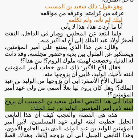
وهو يقول: ذلك سعيد بن المسيب
عرفه من كرامته، وعرفه من مواقفه
ليتك لم تأته، ولم تكلمه
أنا ما أردت هذا، هذا لا يأتي
فلما ابتعد عن المجلس، وصار في الداخل، التفت
أصغرُ أولاد عبد الملك إلى أخٍ له أكبر منه،
وقال: مَن هذا الذي يمتنع على أمير المؤمنين،
ويستكبر عن المثول بين يديه وحضور مجلسه، وقد دانت
له الدنيا، وخضعت لهيبته ملوك الروم؟! من هذا؟!
فقال الأخ الأكبر: ذاك الذي خطب أمير المؤمنين
ابنته لأخيك الوليد، فأبى أن يزوجها منه.
فقال الأخ الأصغر: أبى أن يزوجها من الوليد بن عبد
الملك؟‍! وهل كان يروم لها بعلاً أسمى من ولي عهد أمير
المؤمنين؟!
لماذا أبى هذا التابعي الجليل سعيد بن المسيب أن يزوج
ابنته لابن أمير المؤمنين الوليد بن عبد الملك:
هذه هي القصة، والعجب كيف أن هذا التابعي
الجليل خطبت ابنته لولي عهد المسلمين، لابن أمير
المؤمنين الوليد بن عبد الملك، الذي بنى الجامع الأموي،
وهذا التابعي الجليل أبى أن يزوجه إيَّاها، وهناك قصةٌ