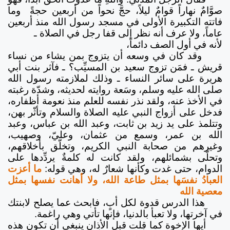
صوَّامٌ نهاراً قوامٌ ليلاً، حجَّ نحواً من أربعين حجةً وما
فاتته التكبيرة الأولى في مسجد رسول الله منذ أربعين
عاماً، ولا عرف أنه نظر إلى قفا رجل في الصلاة ـ
لأنه في أول الصف دائماً،
وقد كان في وسعه أن يتزوج بمن يشاء من نساء
قريش ـ فمَن تزوج سعيد بن المسيِّب؟ ـ فآثر بنت أبي
هريرة على سائر النساء ـ وذلك لملازمته رسول الله
صلى الله عليه وسلم، وسَعة روايته لحديثه، وشدّة رغبته
في الأخذ عنه، ولقد نذر نفسه للعلم منذ نعومة أظفاره،
فدخل على أزواج النبي عليه الصلاة والسلام وتأثّر بهن،
وتتلمذ على يد زيد بن ثابت، وعبد الله بن عباس، وعبد
الله بن عمر، وسمع من عثمان، وعليّ، وصهيب،
وغيرهم من صحابة النبي الكريم، وتخلّق بأخلاقهم،
وتحلّى بشمائلهم، ولقد كانت له كلمةٌ يردِّدها على
الدوام، حتى غدت وكأنها شعارٌ له، وهي قوله:
ما أعزت
العبادُ نفسَها بمثل طاعة الله، ولا أهانت نفسها بمثل
معصية الله
هذا الدرس قدوة لكل أبٍ، فابحث عما يصلح لابنتك
في آخرتها، ولا تعبأ بالدنيا، فإنها تأتي وهي راغمة.
أيها الإخوة كما قلت قبل الأذان ينبغي أن تكون هذه