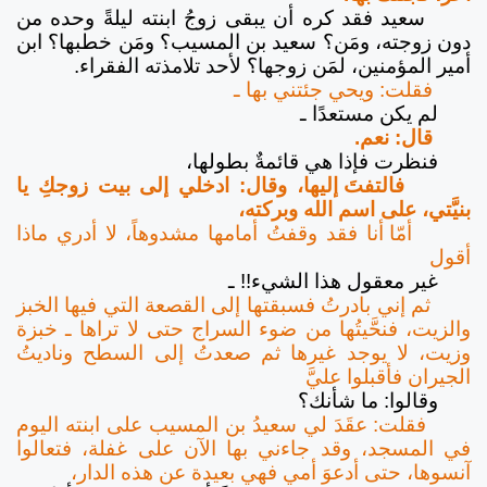
سعيد فقد كره أن يبقى زوجُ ابنته ليلةً وحده من
دون زوجته، ومَن؟ سعيد بن المسيب؟ ومَن خطبها؟ ابن
أمير المؤمنين، لمَن زوجها؟ لأحد تلامذته الفقراء.
فقلت: ويحي جئتني بها ـ
لم يكن مستعدًا ـ
قال: نعم.
فنظرت فإذا هي قائمةٌ بطولها،
فالتفتَ إليها، وقال: ادخلي إلى بيت زوجكِ يا
بنيَّتي، على اسم الله وبركته،
أمّا أنا فقد وقفتُ أمامها مشدوهاً، لا أدري ماذا
أقول
غير معقول هذا الشيء!! ـ
ثم إني بادرتُ فسبقتها إلى القصعة التي فيها الخبز
والزيت، فنحَّيتُها من ضوء السراج حتى لا تراها ـ خبزة
وزيت، لا يوجد غيرها ثم صعدتُ إلى السطح وناديتُ
الجيران فأقبلوا عليَّ
وقالوا: ما شأنك؟
فقلت: عقَدَ لي سعيدُ بن المسيب على ابنته اليوم
في المسجد، وقد جاءني بها الآن على غفلة، فتعالوا
آنسوها، حتى أدعوَ أمي فهي بعيدة عن هذه الدار،