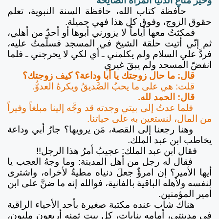
وَخَيْرُ مَتَاعِ الدُّنْيَا الْمَرْأَةُ الصَّالِحَةُ
حافظة كتاب الله، حافظة السنة النبوية، تعلم
حقوق الزوج، وفوق كل هذا فهي جميلة.
فمكثتُ معها أياماً لا يزورني أبوها أو أحدٌ من أهلي،
ثم إنّي أتيت حلقة الشيخ في المسجد فسلَّمتُ عليه،
فردَّ علي السلام ولم يكلمني ـ أي لكي لا يحرجني ـ فلما
انفضّ المسجد ولم يبقَ غيري
قال: ما حال زوجتك يا أبا وداعة؟ كيف زوجتك؟
قلت: هي على ما يحبُ الصَّديقُ ويكرهُ العدوُّ.
قال: الحمد لله.
فلما عدتُ إلى بيتي وجدته قد وجَّه إلينا مبلغاً وفيراً
من المال، لنستعين به على حياتنا.
وهنا رجعنا إلى القصة، مَن يرويها؟ جارُ أبي وداعة
يخاطب ابن عبد الملك.
فقال ابن عبد الملك: عجيبٌ أمرُ هذا الرجل!!
فقال له رجل من أهل المدينة: وما وجهُ العجب يا
أيها الأمير؟ إن امرؤٌ جعلَ دنياه مطيةٌ لأخراه، واشترى
لنفسه ولأهله الباقية بالفانية، فوالله إنه ما ضنَّ على ابن
أمير المؤمنين.
هناك شاب عنده مكتبة صغيرة بأحد الأحياء الراقية
في مدينتي، أمامه بنايات، كل بيت ثمنه أربعون مليون،