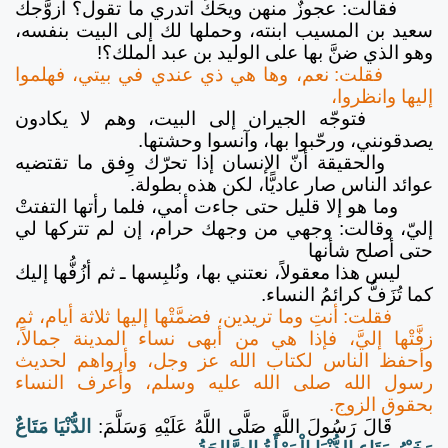
فقالت: عجوزٌ منهن ويحَكَ أتدري ما تقول؟ أزوَّجك
سعيد بن المسيب ابنته، وحملها لك إلى البيت بنفسه،
وهو الذي ضنَّ بها على الوليد بن عبد الملك؟!
فقلت: نعم، وها هي ذي عندي في بيتي، فهلموا
إليها وانظروا،
فتوجّه الجيران إلى البيت، وهم لا يكادون
يصدقونني، ورحّبوا بها، وآنسوا وحشتها.
والحقيقة أنّ الإنسان إذا تحرّك وِفق ما تقتضيه
عوائد الناس صار عاديًّا، لكن هذه بطولة.
وما هو إلا قليل حتى جاءت أمي، فلما رأتها التفتتْ
إليّ، وقالت: وجهي من وجهك حرام، إن لم تتركها لي
حتى أصلح شأنها
ليس هذا معقولاً، نعتني بها، ونُلبِسها ـ ثم أزُفُّها إليك
كما تُزَفُّ كرائمُ النساء.
فقلت: أنتِ وما تريدين، فضمَّتْها إليها ثلاثة أيام، ثم
زفَّتْها إليَّ، فإذا هي من أبهى نساء المدينة جمالاً،
وأحفظ الناس لكتاب الله عز وجل، وأرواهم لحديث
رسول الله صلى الله عليه وسلم، وأعرف النساء
بحقوق الزوج.
قَالَ
رَسُولَ اللَّهِ صَلَّى اللَّهُ عَلَيْهِ وَسَلَّمَ:
الدُّنْيَا مَتَاعٌ