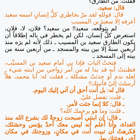
فقلت: من الطارق؟
قال: سعيد.
قال: فوللهِ لقد مرّ بخاطري كلُّ إنسانٍ اسمه سعيد
أعرفه إلا سعيدَ بن المسيب
لم يتوقَّعه، سعيد!! من سعيد؟ فلان، لا، فلان،
استعرض كلَّ إنسان، لكن لم يخطر في باله إطلاقاً أن
يكون الطارق سعيد بن المسيب ـ ذلك لأنه لم يرَه منذ
أربعين سنةً إلا بين بيته والمسجد ـ من أربعين سنة من
بيته إلى المسجد ـ
فتحتُ البابَ فإذا بي أمام سعيد بن المسيِّب،
فظننتُ أنه قد بدا له من أمر زواجي من ابنته شيء ـ
لعله ندم أو حدثتْ مشكلة ـ فقلت له: أبا محمد، هلاّ
أرسلتَ إليّ فأتيتك!!
قال له: بل أنت أحق أن آتي إليك اليوم.
ـ قلت: تفضل عليّ.
ـ قال: كلا إنما جئت لأمر.
ـ قلت: وما هو يرحمك الله؟
ـ قال: إن ابنتي أصبحت زوجةً لك بشرع الله منذ
الغداة، وأنا أعلم أنه ليس معك أحدٌ يؤنس وحشتَك،
فكرهتُ أن تبيت أنت في مكانٍ، وزوجتك في مكان
آخر، فجئتك بها.