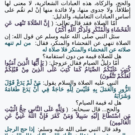
والحج، والزكاة، هذه العبادات الشعائرية، لا معنى لها
إطلاقاً، ولا جدوى منها، ولا فائدة منها إنْ لم تقُم على
أساس العبادات التعاملية، والدليل:
أمّا الصلاة فقد قال تعالى:
(
إِنَّ الصَّلَاةَ تَنْهَى عَنِ
الْفَحْشَاءِ وَالْمُنْكَرِ وَلَذِكْرُ اللَّهِ أَكْبَرُ)
سئل النبي صلى الله عليه وسلم عن قول الله: إن
الصلاة تنهي عن الفحشاء والمنكر، فقال:
من لم تنهه
صلاته عن الفحشاء والمنكر فلا صلاة له
هل للصلاة قيمة من دون استقامة؟
أمّا دليلُ الصيام فقال عزوجل: (
يَا أَيُّهَا الَّذِينَ آَمَنُوا
كُتِبَ عَلَيْكُمُ الصِّيَامُ كَمَا كُتِبَ عَلَى الَّذِينَ مِنْ قَبْلِكُمْ
لَعَلَّكُمْ تَتَّقُونَ)
النبي عليه الصلاة والسلام يقول:
مَنْ لَمْ يَدَعْ قَوْلَ
الزُّورِ وَالْعَمَلَ بِهِ فَلَيْسَ لِلَّهِ حَاجَةٌ فِي أَنْ يَدَعَ طَعَامَهُ
وَشَرَابَهُ
هل له قيمة الصيام؟
والحج... قال سبحانه:
(
وَلِلَّهِ عَلَى النَّاسِ حِجُّ الْبَيْتِ
مَنِ اسْتَطَاعَ إِلَيْهِ سَبِيلاً وَمَنْ كَفَرَ فَإِنَّ اللَّهَ غَنِيٌّ عَنِ
الْعَالَمِينَ)
وقد قال النبي صلى الله عليه وسلم:
إذا حج الرجل