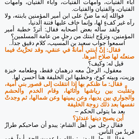
آباء الفتيات، وأمهات الفتيات، وآباء الفتيان، وأمهات
الفتيان، والفتيان والفتيات.
فوالله إنه ما ضنَّ على ابن أمير المؤمنين بابنته، ولا
رآه غير كفءٍ لها، وإنما خاف عليها فتنة الدنيا،
ولقد سأله بعض أصحابه فقال: أتردّ خطبة أمير
المؤمنين، وتزوِّج ابنتك من رجلٍ من عامة المسلمين؟
اسمعوا جواب سعيد بن المسيب، كلام دقيق جداً..
فقال: إنّ ابنتي أمانةٌ في عنقي، وقد تحرَّيتُ فيما
صنعتُه لها صلاح أمرها.
قيل له: وكيف؟
معقول، الرجلُ معه درهمان فقط، وطعامه خبزة
وزيت، وبيته كوخ، وخطبها ابن الخليفة هنا أحسن لها.
فقال: ما ظنكم بها إذا انتقلت إلى قصور بني أمية،
وتقلَّبت بين رياشها وأثاثها، وقام الخدم والحشم
والجواري بين يديها، وعن يمينها وعن شمالها، ثم وجدتْ
نفسها بعد ذلك زوجة الخليفة
بعد ما يتولى الحكم –
أين يصبح دينها عندئذٍ؟
فقال رجل من أهل الشام: يبدو أن صاحبكم طرازٌ
فريدٌ من الناس.
فقال الرجل المدني: واللهِ ما عدوت الحق أبداً، فهو