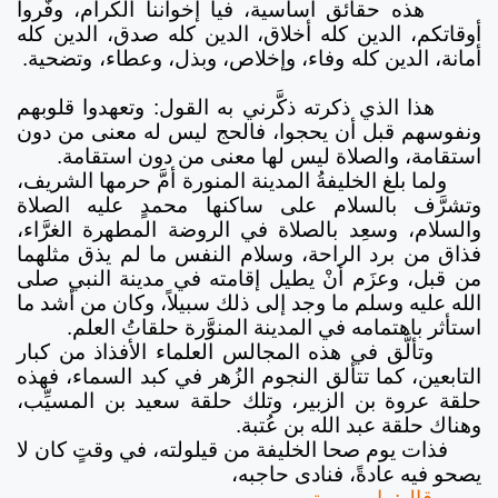
هذه حقائق أساسية، فيا إخواننا الكرام، وفّروا
أوقاتكم، الدين كله أخلاق، الدين كله صدق، الدين كله
أمانة، الدين كله وفاء، وإخلاص، وبذل، وعطاء، وتضحية.
هذا الذي ذكرته ذكَّرني به القول: وتعهدوا قلوبهم
ونفوسهم قبل أن يحجوا، فالحج ليس له معنى من دون
استقامة، والصلاة ليس لها معنى من دون استقامة.
ولما بلغ الخليفةُ المدينة المنورة أمَّ حرمها الشريف،
وتشرَّف بالسلام على ساكنها محمدٍ عليه الصلاة
والسلام، وسعِد بالصلاة في الروضة المطهرة الغرَّاء،
فذاق من برد الراحة، وسلام النفس ما لم يذق مثلهما
من قبل، وعزَم أنْ يطيل إقامته في مدينة النبي صلى
الله عليه وسلم ما وجد إلى ذلك سبيلاً، وكان من أشد ما
استأثر باهتمامه في المدينة المنوَّرة حلقاتُ العلم.
وتألَّق في هذه المجالس العلماء الأفذاذ من كبار
التابعين، كما تتألق النجوم الزُهر في كبد السماء، فهذه
حلقة عروة بن الزبير، وتلك حلقة سعيد بن المسيِّب،
وهناك حلقة عبد الله بن عُتبة.
فذات يوم صحا الخليفة من قيلولته، في وقتٍ كان لا
يصحو فيه عادةً، فنادى حاجبه،