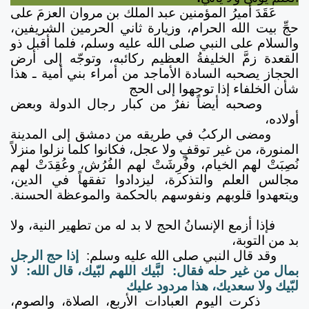
عَقَدَ أميرُ المؤمنين عبد الملك بن مروان العزمَ على
حجِّ بيت الله الحرام، وزيارة ثاني الحرمين الشريفين،
والسلام على النبي صلى الله عليه وسلم، فلما أقبل ذو
القعدة زمَّ الخليفةُ العظيم ركائبه، وتوجّه إلى أرض
الحجاز يصحبه السادة الأماجد من أمراء بني أمية ـ هذا
شأن الخلفاء إذا توجهوا إلى الحج
وصحبه أيضاً نفرٌ من كبار رجال الدولة وبعض
أولاده،
ومضى الركبُ في طريقه من دمشق إلى المدينة
المنورة، من غير توقفٍ ولا عجل، فكانوا كلما نزلوا منزلاً
نُصِبَتْ لهم الخيام، وفُرِشَتْ لهم الفُرُش، وعُقِدَتْ لهم
مجالس العلم والتذكرة، ليزدادوا تفقهاً في الدين،
ويتعهدوا قلوبهم ونفوسهم بالحكمة والموعظة الحسنة.
فإذا أزمع الإنسانُ الحج لا بد له من تطهير النية، ولا
بد من التوبة،
وقد قال النبي صلى الله عليه وسلم:
إذا حج الرجل
بمال من غير حله فقال: لبَّيك اللهم لبّيك، قال الله: لا
لبّيك ولا سعديك، هذا مردود عليك
ذكرت اليوم العبادات الأربع، الصلاة، والصوم،