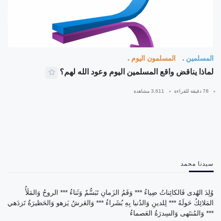
المسلمين
المسلمون اليوم
لماذا يناقض واقع المسلمين اليوم وعود الله لهم؟
78 دقيقة للقراءة
3,611 مشاهدة
سيدنا محمد
وُلِدَ الهُدى فَالكائِناتُ ضِياءُ *** وَفَمُ الزَمانِ تَبَسُّمٌ وَثَناءُ *** الروحُ وَالمَلَأُ
المَلائِكُ حَولَهُ *** لِلدينِ وَالدُنيا بِهِ بُشَراءُ *** وَالعَرشُ يَزهو وَالحَظيرَةُ تَزدَهي
*** وَالمُنتَهى وَالسِدرَةُ العَصماءُ