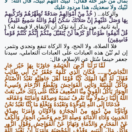
بمال من غير حله فقال: لبَّيك اللهم لبّيك، قال الله: لا
لبّيك ولا سعديك، هذا مردود عليك
والزكاة...
(
خُذْ مِنْ أَمْوَالِهِمْ صَدَقَةً تُطَهِّرُهُمْ وَتُزَكِّيهِمْ
بِهَا وَصَلِّ عَلَيْهِمْ إِنَّ صَلَاتَكَ سَكَنٌ لَهُمْ وَاللَّهُ سَمِيعٌ عَلِيمٌ)
آية ثانية.. من يذكر آية تؤكد أن الإنفاق لا قيمة له؟
(
قُلْ أَنْفِقُوا طَوْعاً أَوْ كَرْهاً لَنْ يُتَقَبَّلَ مِنْكُمْ إِنَّكُمْ كُنْتُمْ قَوْماً
فَاسِقِينَ)
فلا الصلاة، ولا الحج، ولا الزكاة تنفع وتجدي وتثمر،
إن لم تُبْنَ هذه العبادات على العبادات التعاملي، سيدنا
جعفر حينما سُئل عن الإسلام، قال:
لَمَّا نَزَلْنَا أَرْضَ الْحَبَشَةِ جَاوَرْنَا بِهَا خَيْرَ جَارٍ
النَّجَاشِيَّ....... فَكَانَ الَّذِي كَلَّمَهُ جَعْفَرُ بْنُ أَبِي طَالِبٍ
فَقَالَ لَهُ أَيُّهَا الْمَلِكُ
كُنَّا قَوْمًا أَهْلَ جَاهِلِيَّةٍ نَعْبُدُ الْأَصْنَامَ
وَنَأْكُلُ الْمَيْتَةَ وَنَأْتِي الْفَوَاحِشَ وَنَقْطَعُ الْأَرْحَامَ وَنُسِيءُ
الْجِوَارَ يَأْكُلُ الْقَوِيُّ مِنَّا الضَّعِيفَ فَكُنَّا عَلَى ذَلِكَ حَتَّى بَعَثَ
اللَّهُ إِلَيْنَا رَسُولًا مِنَّا نَعْرِفُ نَسَبَهُ وَصِدْقَهُ وَأَمَانَتَهُ وَعَفَافَه
فَدَعَانَا إِلَى اللَّهِ لِنُوَحِّدَهُ وَنَعْبُدَهُ وَنَخْلَعَ مَا كُنَّا نَعْبُدُ نَحْنُ
وَآبَاؤُنَا مِنْ دُونِهِ مِنْ الْحِجَارَةِ وَالْأَوْثَانِ وَأَمَرَنَا بِصِدْقِ
الْحَدِيثِ وَأَدَاءِ الْأَمَانَةِ وَصِلَةِ الرَّحِمِ وَحُسْنِ الْجِوَارِ وَالْكَفِّ
عَنْ الْمَحَارِمِ وَالدِّمَاءِ وَنَهَانَا عَنْ الْفَوَاحِشِ وَقَوْلِ الزُّورِ
وَأَكْلِ مَالَ الْيَتِيمِ وَقَذْفِ الْمُحْصَنَةِ وَأَمَرَنَا أَنْ نَعْبُدَ اللَّهَ