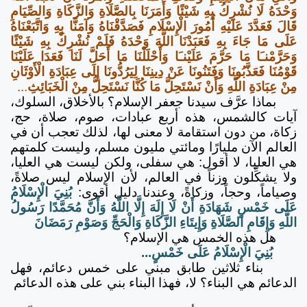
وَحْدَهُ لَا نُشْرِكُ بِهِ شَيْئًا وَأَمَرَنَا بِالصَّلَاةِ وَالزَّكَاةِ وَالصِّيَامِ
قَالَ فَعَدَّدَ عَلَيْهِ أُمُورَ الْإِسْلَامِ فَصَدَّقْنَاهُ وَآمَنَّا بِهِ وَاتَّبَعْنَاهُ
عَلَى مَا جَاءَ بِهِ فَعَبَدْنَا اللَّهَ وَحْدَهُ فَلَمْ نُشْرِكْ بِهِ شَيْئًا
وَحَرَّمْنـَا مَا حَرَّمَ عَلَيْنـَا وَأَحْلَلْنَا مَا أَحَلَّ لَنَا فَعَدَا عَلَيْنَا
قَوْمُنَا فَعَذَّبُونَا وَفَتَنُونَا عَنْ دِينِنَا لِيَرُدُّونَا إِلَى عِبَادَةِ الْأَوْثَانِ
مِنْ عِبَادَةِ اللَّهِ وَأَنْ نَسْتَحِلَّ مَا كُنَّا نَسْتَحِلُّ مِنْ الْخَبَائِثِ
...
بماذا عرَّف سيدنا جعفر الإسلام؟ بالأخلاق، السلوك،
آيات كالشمس، هذه أربع عبادات، صوم، صلاة، حج،
زكاة، من دون استقامة لا معنى لها، لذلك تعجب أن في
العالم الآن مليارًا ومائتي مليون مسلم، وليست كلمتهم
هي العليا، لا أقول: هي سفلى، ولكن ليست هي العليا،
ولا يشكِّلون وزناً في العالم، لأن الإسلام ليس صلاةً،
وصياماً، وحجاً، وزكاةً، وعندنا دليل أقوى:
بُنِيَ الْإِسْلَامُ
عَلَى خَمْسٍ شَهَادَةِ أَنْ لَا إِلَهَ إِلَّا اللَّهُ وَأَنَّ مُحَمَّدًا رَسُولُ
اللَّهِ وَإِقَامِ الصَّلَاةِ وَإِيتَاءِ الزَّكَاةِ وَالْحَجِّ وَصَوْمِ رَمَضَانَ
هل هذه الخمس هي الإسلام؟
بُنِيَ الْإِسْلَامُ عَلَى خَمْسٍ...
بناء ثلاثين طابق مبني على خمس دعائم، فهل
الدعائم هي البناء؟ لا، فهذا البناء بني على هذه الدعائم