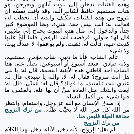
وهذه الفتيات يدخلن إلى بيوت آبائهن ويخرجن، هو
شاب مستقيم حافظ لكتاب الله، وقد تاقت نفسُه أن
يتزوج من هذه الفتيات، فكلّف والدته أن تخطب له،
فقالت له: أنت ليس معك شيء، وهنا الموضوع كبير
جداً، والدخول إلى مثل هذه البيوت يحتاج إلى ملايين،
قال لها: حاولي، فرفضت أشد الرفض، فلما ألحَّ عليها
كذبت عليه، قالت له: ذهبت، ولم يوافقوا، لا عندك بيت،
ولا شيء.
تألم الشاب، فأنا ما ذنبي، شاب مؤمن، مستقيم،
ولأنه صادق فبعد أسبوع أو أسبوعين، يطلّ على هذا
الشاب أحد قاطني هذه الأبنية الفخمة، قال له: يا بني
هل أنت متزوج؟ فقال له: لا، والله يا سيدي، قال له:
عندي بنت تناسبك، ما قولك؟ قال له: أتمنَّى، قال له:
ابعث والدتك. مثل العادة ظنَّ أن بها علة، بالعكس، ما
فيها شيء، من أكمل النساء.
إذا صدق الإنسان مع الله عز وجل، واستقام، وانتظر
من الله كل خير، الله لا يخيِّب ظنَّه..
من ترك التزويج
مخافة العيلة فليس منا.
من ترك التزويج
لم يقل: الزواج، لأنه دخل الآباء، دخل بهذا الكلام