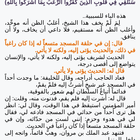
سَنُلْقِي فِي قُلُوبِ الَّذِينَ كَفَرُوا الرُّعْبَ بِمَا أَشْرَكُوا بِاللَّهِ)
هذه الباء للسببية..
لِمَ لَمْ يخف هذا الشيخ، أغلبُ الظن أنه موحِّد،
وأغلب الظن أنه مستقيم، فلا داعي أن يخاف، ولا أن
ينافق.
قال: إن في حلقة المسجد متسعاً له إذا كان راغباً
في ذلك، والحديث يؤتى إليه، ولكنه لا يأتي.
الحديث لشريف يؤتى إليه، ولكنه لا يأتي، والإنسان
يتواضع إلى أقصى درجة،
قال له: الحديث يؤتى ولا يأتي.
فعاد الحاجب أدراجه، وقال للخليفة: ما وجدت أحداً
في المسجد غير شيخٍ أشرتُ إليه فلمْ يقمْ،
فدائماً أتباعُ السلطان لهم شعور بالفوقية،
قال له: أشرت إليه فلم يقم، فدنوت منه، وقلت: إن
أمير المؤمنين استيقظ في هذا الوقت، وقال لي: انظر
هل ترى أحداً من حداثي في المسجد فادعه لي، فقال
لي في هدوء وحزم: إنني لست من حدّاثه، وإن في
حلقة المسجد متسعاً إذا كان راغباً في الحديث.
فتنهد عبد الملك بن مروان، وهبَّ قائماً، واتجه إلى
داخل المنزل،