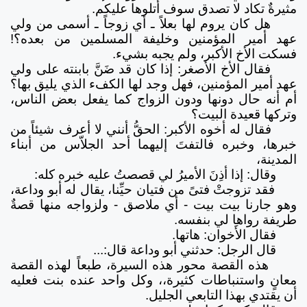
مثيرةٌ تكاد لا تصدق سوف أتلوها عليكم.
هل كان يروم لها بعلاً ـ أي زوجاً ـ أسمى من ولي
عهد أمير المؤمنين وخليفة المسلمين من بعده؟!
فسكت الأخ الأكبر، ولم يجبه بشيء.
فقال الأخ الأصغر: إذا كان قد ضَنَّ بابنته على ولي
عهد أمير المؤمنين، فهل وجد لها الكفء الذي يليق بها؟
أم أنه حال دونها ودون الزواج كما يفعل بعض الناس،
وتركها قعيدة البيت؟
فقال له أخوه الأكبر: الحقُّ أنني لا أعرف شيئاً من
خبرها، وخبره فالتفتَ إليهما أحد الجلاّس من أبناء
المدينة،
وقال: إذا أذِنَ الأميرُ لي قصصتُ عليه خبره كله:
فقد تزوجتْ فتىً من فتيان حيِّنا، يقال له أبو وداعة،
وهو جارنا بيت بيت - أي ملاصق - ولزواجه منها قصةٌ
طريفة رواها لي بنفسه.
فقال الأَخوان: هاتها.
قال الرجل: حدثني أبو وداعة قال:...
هذه القصة محور هذه السيرة، طبعاً لهذه القصة
معانٍ واستنباطات كثيرة،، وكل واحد عنده بنت فعليه
أن يقتدي بهذا التابعي الجليل.