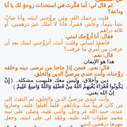
ثم قال لي: أما فكّرتَ في استحداث زوجةٍ لك يا أبا
وداعة؟
قلت: يرحمك الله، ومَن يزوِّجني ابنتَه، وأنا شابٌ
نشأ يتيماً، وعاش فقيراً، فأنا لا أملك غيرَ درهمين، أو
ثلاثة دراهم.
فقال: أنا أزوِّجك ابنتي.
فانعقدَ لساني وقلت: أنتَ، أتزوِّجني ابنتك بعد أن
عرفت من أمري ما عرفت؟
قال: نعم.
هذا هو الإيمان..
قال: نعم.. فنحن إذا جاءنا من نرضى دينه وخلقه
زوَّجناه، وأنت عندي مرضيُّ الدين والخلق.
دين وأخلاق، وليس معك فليست مشكلة..
(
إِنْ
يَكُونُوا فُقَرَاءَ يُغْنِهِمُ اللَّهُ مِنْ فَضْلِهِ وَاللَّهُ وَاسِعٌ عَلِيمٌ
)
إنّ الله يغني،.
وأنت عندي مرضيُّ الدين والخلق، ثم التفتَ إلى
مَن كان قريباً منا، وناداهم، فلما أقبلوا عليه، وصاروا
عنده، حمد الله عز وجل، وأثنى عليه، وصلى على نبيه
محمد صلوات الله عليه، وعَقَد لي على ابنته، وجعل
مهرها درهمين اثنين.