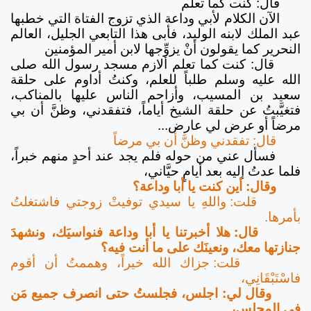
قال: كنت كما تعلم
الآن الكلام لأبي وداعة الذي تزوج الفتاة التي خطبها
عبد الملك لابنه الوليد، فأبى هذا التابعي الجليل، العالم
النحرير كما يقولون أنْ يزوِّجها لابن أمير المؤمنين
قال: كنت كما تعلم ألازم مسجد رسول الله صلى
الله عليه وسلم طلباً للعلم، وكنتُ أداوم على حلقة
سعيد بن المسيب، وأزاحم الناس عليها بالمناكب،
فتغيَّبتُ عن حلقة الشيخ أياماً، فتفقدني، وظنَّ أن بي
مرضاً أو عرض لي عارض...
قال: تفقدني وظنَّ أن بي مرضاً
فسأل عني من حوله فلم يجد عند أحدٍ منهم خبراً،
فلما عدتُ إليه بعد أيامٍ حيَّاني،
وقال: أين كنت يا أبا وداعة؟
قلت: واللهِ يا سيدي توفيتْ زوجتي فاشتغلتُ
بأمرها.
قال: هلا أخبرتنا يا أبا وداعة فنواسيَك، ونشهدَ
جنازتها معك، ونعينَك على ما أنت فيه؟
قلت: جزاك الله خيراً، وهممتُ أن أقوم
فاسْتَبْقَانِي،
وقال لي: اجلس، فجلستُ حتى انصرف جميع مَن
في المجلس،