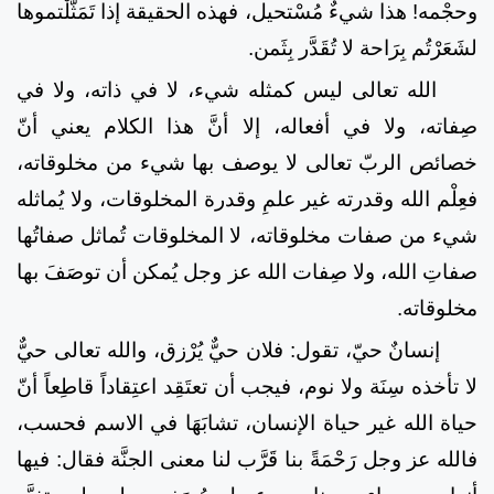
وحجْمه! هذا شيءٌ مُسْتحيل، فهذه الحقيقة إذا تَمَثَّلْتموها
لشَعَرْتُم بِرَاحة لا تُقَدَّر بِثَمن.
الله تعالى ليس كمثله شيء، لا في ذاته، ولا في
صِفاته، ولا في أفعاله، إلا أنَّ هذا الكلام يعني أنّ
خصائص الربّ تعالى لا يوصف بها شيء من مخلوقاته،
فعِلْم الله وقدرته غير علمِ وقدرة المخلوقات، ولا يُماثله
شيء من صفات مخلوقاته، لا
المخلوقات تُماثل صفاتُها
صفاتِ الله، ولا صِفات الله عز وجل يُمكن أن توصَفَ بها
مخلوقاته.
إنسانٌ حيّ، تقول: فلان حيٌّ يُرْزق، والله تعالى حيٌّ
لا تأخذه سِنَة ولا نوم، فيجب أن تعتَقِد اعتِقاداً قاطِعاً أنّ
حياة الله غير حياة الإنسان، تشابَهَا في الاسم فحسب،
فالله عز وجل رَحْمَةً بنا قَرَّب لنا معنى الجنَّة فقال: فيها