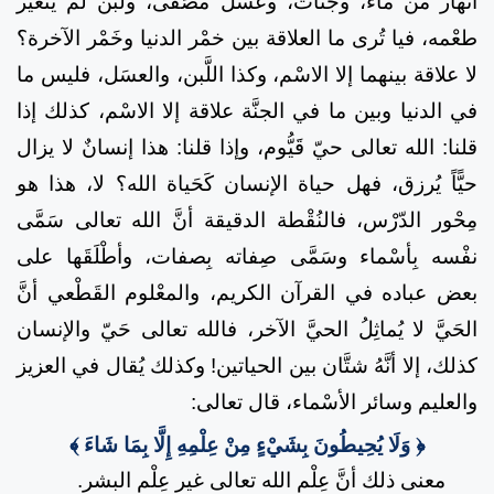
أنهار من ماء، وجنات، وعسل مُصَفى، ولبن لم يتغيَّر
طعْمه، فيا تُرى ما العلاقة بين خمْر الدنيا وخَمْر الآخرة؟
لا علاقة بينهما إلا الاسْم، وكذا اللَّبن، والعسَل، فليس ما
في الدنيا وبين ما في الجنَّة علاقة إلا الاسْم، كذلك إذا
قلنا: الله تعالى حيّ قَيُّوم، وإذا قلنا: هذا إنسانٌ لا يزال
حيًّاً يُرزق، فهل حياة الإنسان كَحَياة الله؟ لا، هذا هو
مِحْور الدّرْس، فالنُقْطة الدقيقة أنَّ الله تعالى سَمَّى
نفْسه بِأسْماء وسَمَّى صِفاته بِصفات، وأطْلَقَها على
بعض عباده في القرآن الكريم، والمعْلوم القَطْعي أنَّ
الحَيَّ لا يُماثِلُ الحيَّ الآخر، فالله تعالى حَيّ والإنسان
كذلك، إلا أنَّهُ شتَّان بين الحياتين! وكذلك يُقال في العزيز
والعليم وسائر الأسْماء، قال تعالى:
﴿ وَلَا يُحِيطُونَ بِشَيْءٍ مِنْ عِلْمِهِ إِلَّا بِمَا شَاءَ ﴾
معنى ذلك أنَّ عِلْم الله تعالى غير عِلْم البشر.