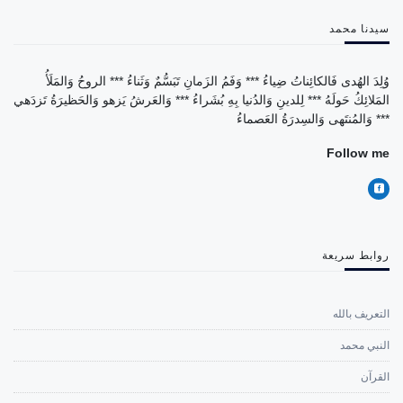
سيدنا محمد
وُلِدَ الهُدى فَالكائِناتُ ضِياءُ *** وَفَمُ الزَمانِ تَبَسُّمٌ وَثَناءُ *** الروحُ وَالمَلَأُ
المَلائِكُ حَولَهُ *** لِلدينِ وَالدُنيا بِهِ بُشَراءُ *** وَالعَرشُ يَزهو وَالحَظيرَةُ تَزدَهي
*** وَالمُنتَهى وَالسِدرَةُ العَصماءُ
Follow me
روابط سريعة
التعريف بالله
النبي محمد
القرآن