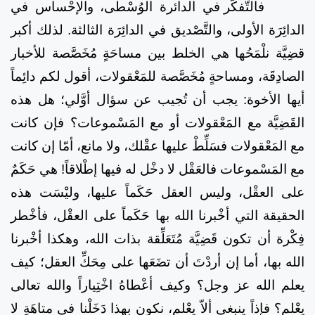
فالتَّفكّر في الدائرة الوُسْطى، والإحْساس في
الدائِرَة الأولى، والتَّصْديق في الدائِرَة الثالثة. لذلك أكبر
قضِيَّة نلْمَحُها هي الخلط بين مساحَةٍ مُخَصَّصة للأخبار
الصادِقَة، ومساحةٍ مُخَصَّصة للمَعْقولات، أقول لكم دائِماً
أيها الأخوة: يجب أن تُجيب عن سؤال أوَّلي؛ هل هذه
القَضِيَّة مع المَعْقولات أو مع المَسْموعات؟ فإن كانت
مع المَعْقولات فسَلِّطْ عليها عقْلك، ولا مانع، أمّا إن كانت
مع المَسْموعات فالعَقْل لا دخْل له فيها إطْلاقاً! هي حَكَمٌ
على العقْل، وليس العقل حَكَماً عليها، وليْسَت هذه
الحقيقة التي أخْبرنا الله بها حَكَماً على العقْل، فأخْطر
فِكْرة أن تكون قَضِيَّة مُتَعَلِّقة بذات الله، وهكذا أخْبرنا
الله بها، أما إن أردْتَ أن تضَعَها على مِحَكِّ العقل؛ كيف
يعلم الله عز وجل؟ وكيف أعْطاهُ اخْتِياراً والله تعالى
يعْلم؟ فإذاً ينبغي ألاّ يعْلم، نكون بِهذا دَخَلْنا في متاهَةٍ لا