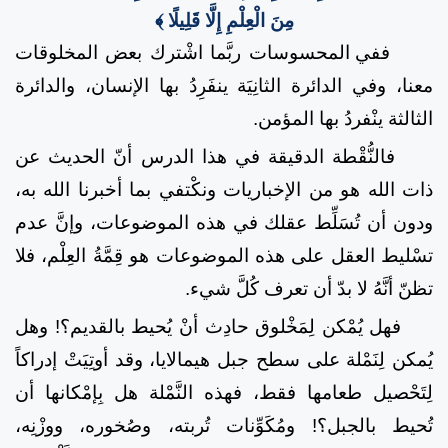
مِنَ الْعِلْمِ إِلَّا قَلِيلًا ﴾
ففي المحسوسات ربَّما اشْترك بعض المخلوقات
معنا، وفي الدائرة الثانِيَة ينفَرِدُ بها الإنسان، والدائرة
الثالثة ينْفردُ بها المؤمن.
فالنُّقْطة الدقيقة في هذا الدرس أنّ الحديث عن
ذات الله هو من الإخباريات ونكْتفي بما أخبرنا الله به،
ودون أن تُسَلِّط عقلك في هذه الموضوعات، وإنَّ عدم
تسْليط العقل على هذه الموضوعات هو قِمَّةُ العِلْم، فلا
تظنّ أنَّهُ لا بدّ أن تعرف كُلَّ شيء.
فهل يُمْكن لِمَخْلوق حادِث أنْ يُحيط بالقديم؟! وهل
يُمكن لِنَمْلة على سطح جبل هيمالايا، وقد أوتِيَتْ إدراكاً
لِتَحْصيل طعامها فقط، فهذه النَّمْلة هل بِإمْكانها أن
تُحيط بالجبل؟! ومُكَوِّنات تُربته، وصُخوره، ووزْنِه،