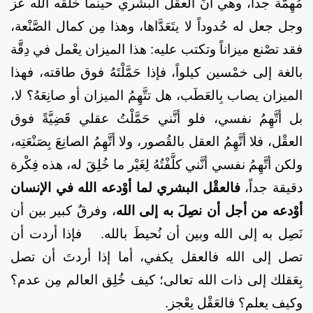
مُهِمَّة جداً، وهي أنّ العقل البشري حينما خلقه الله عز
وجل جعل له حُدوداً لا يتَعَدَّاها، وهذا مِن كمال الصَّنْعة،
فقد تصْنع ميزاناً وتكتب عليه: هذا الميزان يعْمل في دِقَّة
بالغة إلى خمْسين كيلواً، فإذا حَمَّلْتَهُ فوق طاقته، فهذا
الميزان يصاب بِالعَطَب، هل تتَّهِمُ الميزان أو صانِعَهُ؟ لا،
بل أتَّهِمُ نفسي، فلو أنَّني حَمَّلْتُ عقلي قَضِيَّةً فوق
العقْل، فلا أتَّهِمُ العقل بالقُصور، ولا أتَّهِمُ الصانِعَ بِصَنْعَتِه،
ولكن أتَّهِمُ نفسي أنَّني كلَّفْتُهُ لِغَيْر ما خُلِقَ له، هذه فِكْرة
دقيقة جداً،
فالعقْل البشري لما أوْدعه الله في الإنسان
أوْدعه من أجل أن نصِلَ به إلى الله
، وفرقٌ كبير بين أن
نَصِل به إلى الله وبين أن نُحيطَ بالله.
فإذا أردت أن
تصل إلى الله فالعقل يكفي، أما إذا أردتَ أن تصل
بِعَقلك إلى ذات الله تعالى؛ كيف خُلِق العالم مِن عدم؟
وكيف يعلم؟ فالعَقْل يعْجز.