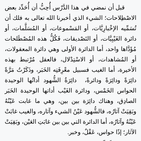
قبل أن نمضي في هذا الدَّرْس أُحِبُّ أن أُحَدِّد بعض
الاصْطِلاحات؛ الشيء الذي أخبرنا الله تعالى به فلك أن
تُسَمِّيه الإخْبارِيَّات، أو المَسْموعات، أو المُسَلَّمات، أو
دائرة الغَيْبِيَّات، أو التَصْديقات، فَكُلُّ هذه المُصْطَلحات
مُؤَدَّاها واحد، أما الدائرة الأولى وهي دائرة المعقولات،
أو المُشاهدات، أو الاسْتِدْلال، فالعقل مُرْتبط بهذه
الأخيرة، أما الغيب فسبيل معْرِفَتِه الخَبَر، وذَكَرْتُ مَرَّةً
دائِرَةً ودائِرَةً ودائرةً،
دائِرَةُ
الشُّهود أداتُها الوحيدة
الحواس الخَمْس، ودائرة الغَيْب أداتها الوحيدة الخَبَر
الصادِق، وهناك دائِرَة بين بين، وهي ما غابت عَيْنُهُ
وبَقِيَتْ آثارُه، فالشُّهود عَيْنُ الشيء وآثاره، والغيب غابَتْ
عَيْنُهُ وآثارُه، أما الدائرة التي بين بين غابَتِ العَيْن، وبَقِيَتْ
الآثار؛ إذًا حواس، عَقْلٌ، وخبر.