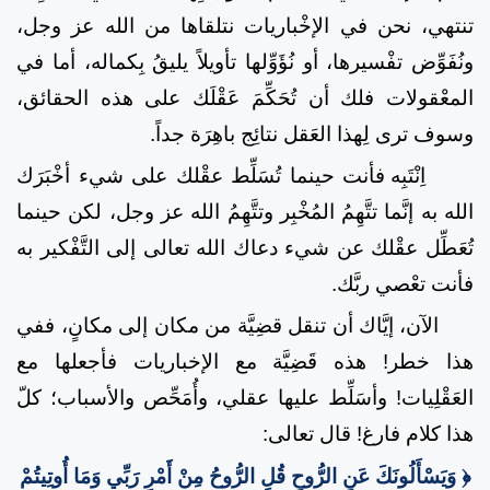
تنتهي، نحن في الإخْباريات نتلقاها من الله عز وجل،
ونُفَوِّض تفْسيرها، أو نُؤَوِّلها تأويلاً يليقُ بِكماله، أما في
المعْقولات فلك أن تُحَكِّمَ عَقْلَك على هذه الحقائق،
وسوف ترى لِهذا العَقل نتائِج باهِرَة جداً.
اِنْتَبِه فأنت حينما تُسَلِّط عقْلك على شيء أخْبَرَك
الله به إنَّما تتَّهِمُ المُخْبِر وتتَّهِمُ الله عز وجل، لكن حينما
تُعَطِّل عقْلك عن شيء دعاك الله تعالى إلى التَّفْكير به
فأنت تعْصي ربَّك.
الآن، إيَّاك أن تنقل قضِيَّة من مكان إلى مكانٍ، ففي
هذا خطر! هذه قَضِيَّة مع الإخباريات فأجعلها مع
العَقْلِيات! وأسَلِّط عليها عقلي، وأُمَحِّص والأسباب؛ كلّ
هذا كلام فارغ! قال تعالى:
﴿ وَيَسْأَلُونَكَ عَنِ الرُّوحِ قُلِ الرُّوحُ مِنْ أَمْرِ رَبِّي وَمَا أُوتِيتُمْ