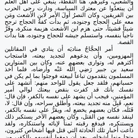
والشعبي، وغيرهم، هنا النقطة، ينبغي على أهل العلم
أن يبتعدُوا عن معترك السياسة، ودارت رحى الحرب
بين الفريقين، وكان النصرُ أولَ الأمر لابن الأشعث ومَن
معه على الحجاج وجنوده، ثم بدأت كفةُ الحجاج ترجح
شيئاً فشيئاً، حتى هزم ابن الأشعث هزيمة منكرة، وفَرَّ
ناجياً بنفسه، واستسلم جيشه للحجاج وجنوده، هنا بدأت
القصة.
أمر الحجَّاجُ مناديَه أن ينادي في المقاتلين
المهزومين، وأن يدعوهم لتجديد بيعته، فاستجاب
أكثرهم له، وتوارى بعضهم عنه، وكان بين المتوارين
سعيد بن جبير رَضِي اللَّه عَنْه وأرضاه، فلما أخذ
المسلمون يتقدمون تباعاً لبيعته فوجئوا بما لم يكن في
حسبانهم، فلقد جعل يقول للواحد منهم: أتشهد على
نفسك بأنك قد كفرت بنقض بيعتك لوالي أمير
المؤمنين، فيجب أن يشهد على نفسه بالكفر، فإن قال:
نعم، قَبِلَ منه تجديد بيعته، وأطلق سراحه، وإن قال: لا،
قَتَلَه، فكان بعضهم يخضع له، ويقرُّ على نفسه بالكفر،
لينقذ نفسه مِن القتل، وكان بعضهم الآخر يستكبر ذلك
ويستنكره، فيدفع رقبته ثمناً لإبائه واستنكاره، ولقد
ذاعت أخبار تلك الحادثة التي قتل فيها أشخاص كثيرون،
ونجا منها أشخاص بعد أن دمغوا أنفسهم بالكفر، مِن