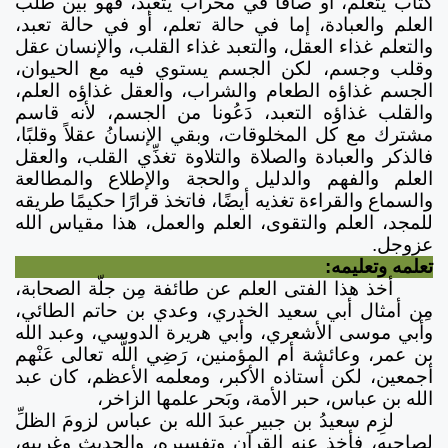
كتاب يتعلم، أو صافًّا في محراب يتعبد، فهو بين طلب
العلم والعبادة، إما في حالة تعلم، أو في حالة تعبد،
والتعلم غذاء العقل، والتعبد غذاء القلب، والإنسان عقل
وقلب وجسم، لكن الجسم يستوي فيه مع الحيوان،
الجسم غذاؤه الطعام والشراب، والعقل غذاؤه العلم،
والقلب غذاؤه التعبد، دَعُونا من الجسم، لأنه قاسم
مشترك مع كل المخلوقات، وبقي الإنسانُ عقلاً وقلبًا،
فالذكر والعبادة والصلاة والتلاوة تغذِّي القلب، والعقل
العلم والفهم والدليل والحجة والإطلاع والمطالعة
والسماع والقراءة تغذيه أيضًا، فاتخذ قرارًا حكيمًا طريقه
للمجد، العلم والتقوى، العلم والعمل، هذا مقياس الله
عزوجل.
تعلمه وتعليمه:
أخذ هذا الفتى العلم عن طائفة مِن جلّة الصحابة،
مِن أمثال أبي سعيد الخدري، وعدي بن حاتم الطائي،
وأبي موسى الأشعري، وأبي هريرة الدوسي، وعبد الله
بن عمر، وعائشة أم المؤمنين، رَضِي اللَّه تعالى عَنْهم
أجمعين، لكن أستاذه الأكبر، ومعلمه الأعظم، كان عبد
الله بن عباس، حبر الأمة، وبَحر علمها الزاخر،
لزِم سعيدُ بن جبير عبدَ الله بن عباس لزومَ الظلِّ
لصاحبه، فأخذ عنه القرآن وتفسيره، والحديث وغريبه،