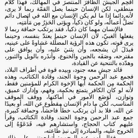
أُقْحِم الجيشَ الظافرَ المنتصرَ في المهالك، فهذا كلام
منطقي، لكن الإنسانَ حينما يصل القمّة ربما لا يرى،
لأنه دائما إذا ما لم يكن الإنسان مع الله في اتصال دائم
تضلُّ أعمالُه، ولو كان ذكياً، ويؤتى الحَذِرُ مِن مَأْمَنِه،
فالإنسان مهما كان ذكياً، فقد يرتكب حماقة ربما لا
يفعلها الغبيّ، لأن الإنسان حينما يعتدّ بنفسه، وحينما
يرى قوته، تكون هذه الرؤية المضلِّلة غشاوةً على عينيه،
فبدَلَ أن يشجعه، وأن يثنيَ عليه، وأن يوافق على
مقترحه، وصَفَه بالجبن والخنوع، وأنذَره بالويل والثبور،
وهدّده بالتنحية عن القيادة،
قائد جيشٍ معه جنود، وبيده قوة في أطراف البلاد،
فجمع عبد الرحمن وجوهَ الجند، وقادة الكتائب، وهذه
الحكمة مِن الحكمة أيها الإخوة الكرام للمؤمنين فقط،
لأنه لو كان الكافر يتمتع بحكمة، وفهم، وإدارك عميق،
وتوازن، لَوَضَع الأمور في أماكنها، ووقف الموقف
المناسب، لكن ما دام الإنسان مقطوع عن الله، أو بعيدًا
عن الله، فلا بد أن يرتكب خطأً فاحشاً، وحماقة كبيرة،
جمع عبد الرحمن وجوهَ الجند، وقادة الكتائب، وقرأ
عليهم كتاب الحجاج، واستشارهم فيه، فَدَعَوْهُ إلى
الخروج عليه، والمبادرة إلى نبذِ طاعته،
فقال لهم عبد الرحمن: أتبايعونني على ذلك،