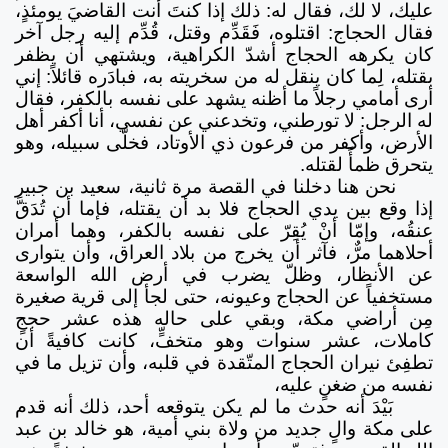
عليك، لا لك، فقال له: ذلك إذا كنتَ أنت القاضيَ يومئذٍ،
فقال الحجاج: اقتلوه، فَقَدِّم وقتل، قُدِّم إليه رجل آخر
كان يكرهه الحجاج أشدّ الكراهية، ويشتهي أن يظفر
بقتله، لِما كان ينقل له من سخريته به، فبادَره قائلاً: إني
أرى أمامي رجلاً ما أظنه يشهد على نفسه بالكفر، فقال
له الرجل: لا تورطني، وتخدعني عن نفسي، أنا أكفر أهل
الأرض، وأكفر من فرعون ذي الأوتاد، فخلّى سبيله، وهو
يتحرق ظمأً لقتله.
نحن هنا دخلنا في القصة مرة ثانية، سعيد بن جبير
إذا وقع بين يدي الحجاج فلا بد أن يقتله، فإما أن تُدَقَّ
عنقُه، وإمّا أنْ يُقِرّ على نفسه بالكفر، وهما أمران
أحلاهما مرٌّ، فآثر أن يخرج من بلاد العراق، وأن يتوارى
عن الأنظار، وظلّ يضرب في أرض الله الواسعة
مستخفياً عن الحجاج وعيونه، حتى لجأ إلى قرية صغيرة
مِن أراضي مكة، وبقي على حاله هذه عشر حججٍ
كاملات، عشر سنوات وهو متخفٍّ، كانت كافيةً أن
تطفِئ نيران الحجاج المتّقدة في قلبه، وأن تزيل ما في
نفسه من ضغنٍ عليه،
بَيْدَ أنه حدث ما لم يكن يتوقعه أحد، ذلك أنه قدم
على مكة والٍ جديد من ولاة بني أمية، هو خالد بن عبد