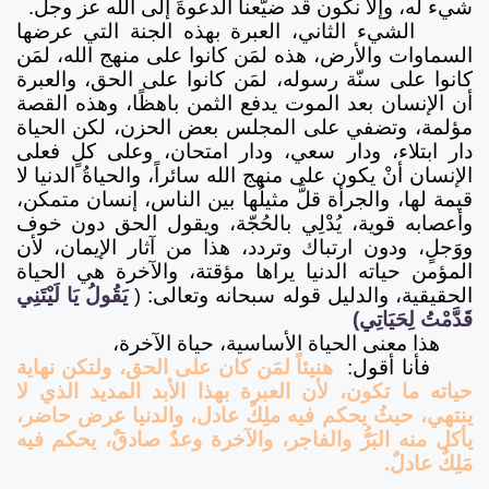
شيء له، وإلا نكون قد ضيَّعنا الدعوةَ إلى الله عز وجل.
الشيء الثاني، العبرة بهذه الجنة التي عرضها
السماوات والأرض، هذه لمَن كانوا على منهج الله، لمَن
كانوا على سنّة رسوله، لمَن كانوا على الحق، والعبرة
أن الإنسان بعد الموت يدفع الثمن باهظًا، وهذه القصة
مؤلمة، وتضفي على المجلس بعض الحزن، لكن الحياة
دار ابتلاء، ودار سعي، ودار امتحان، وعلى كلٍ فعلى
الإنسان أنْ يكون على منهج الله سائراً، والحياةُ الدنيا لا
قيمة لها، والجرأة قلَّ مثيلُها بين الناس، إنسان متمكن،
وأعصابه قوية، يُدْلِي بالحُجّة، ويقول الحق دون خوف
ووَجلٍ، ودون ارتباك وتردد، هذا من آثار الإيمان، لأن
المؤمن حياته الدنيا يراها مؤقتة، والآخرة هي الحياة
الحقيقية، والدليل قوله سبحانه وتعالى:
(
يَقُولُ يَا لَيْتَنِي
قَدَّمْتُ لِحَيَاتِي)
هذا معنى الحياة الأساسية، حياة الآخرة،
فأنا أقول:
هنيئاً لمَن كان على الحق، ولتكن نهاية
حياته ما تكون، لأن العبرة بهذا الأبد المديد الذي لا
ينتهي، حيثُ يحكم فيه ملِكٌ عادل، والدنيا عرض حاضر،
يأكل منه البَرُّ والفاجر، والآخرة وعدٌ صادقٌ، يحكم فيه
مَلِكٌ عادلٌ.