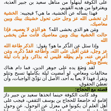
على الكوفة لينهلوا من مناهل سعيد بن جبير العذبة،
ويغترفوا من هديه القويم،
فهذا يسأله عن الخشية، ما هي؟ فيجيبه:
الخشية
أن تخشى الله عز وجل حتى تحول خشيتك بينك وبين
معاصيك،
ومَن هو الذي يخشى الله؟
هو الذي لا يعصيه، فإذا
حالت الخشية بينك وبين معاصيك فأنت ممَّن يخشى
الله
وإذا سئل عن الذِّكر ما هو؟ يقول:
الذكر طاعة الله
عز وجل، فمَن أقبل على الله، وأطاعه فقدْ ذكَره، ومَن
أعرض عنه، ولم يطِعْه فليس له بذاكر، ولو بات ليلة
يسبِّح ويتلو.
لقد وَضَعَ يده على جوهر الدين، فما دام هناك
مخالفات ومعاصٍ، لو أمضيت ليلة بكاملها تسبح وتتلو
وتقرأ، فهذا لا يعبأ به أحد، الأصل أن تؤدِّيَ الواجبات، وأن
تعطيَ الحقوق،
قصته مع الحجاج:
وقد كانت الكوفة حينما اتخذها سعيد بن جبير دارَ
إقامةٍ له خاضعةً للحجاج بن يوسف الثقفي، فيجب على
أهل العلم أن يكونوا في معزل عن الوحول، عن وحول