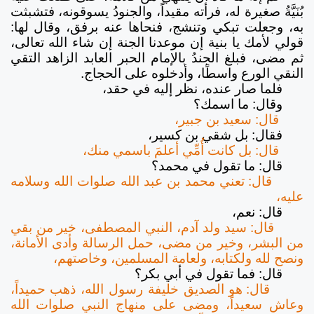
بُنَيَّةُ صغيرة له، فرأته مقيداً، والجنودُ يسوقونه، فتشبثت
به، وجعلت تبكي وتنشج، فنحاها عنه برفق، وقال لها:
قولي لأمك يا بنية إن موعدنا الجنة إن شاء الله تعالى،
ثم مضى، فبلغ الجندُ بالإمام الحبر العابد الزاهد التقي
النقي الورع واسطًا، وأدخلوه على الحجاج.
فلما صار عنده، نظر إليه في حقد،
وقال: ما اسمك؟
قال: سعيد بن جبير،
فقال: بل شقي بن كسير،
قال: بل كانت أُمِّي أعلمَ باسمي منك،
قال: ما تقول في محمد؟
قال: تعني محمد بن عبد الله صلوات الله وسلامه
عليه،
قال: نعم،
قال: سيد ولد آدم، النبي المصطفى، خير من بقي
من البشر، وخير من مضى، حمل الرسالة وأدى الأمانة،
ونصح لله ولكتابه، ولعامة المسلمين، وخاصتهم،
قال: فما تقول في أبي بكر؟
قال: هو الصديق خليفة رسول الله، ذهب حميداً،
وعاش سعيداً، ومضى على منهاج النبي صلوات الله