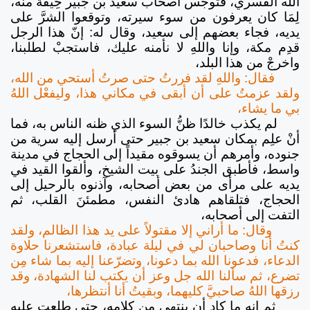
الله القسري، فتوجّس أصحاب سعيد بن جبير خِيفةً منه،
لِمَا كان يعرفون من سوء سيرته، وتوقعوا الشرَّ على
يديه، فجاء بعضهم إلى سعيد، وقال له: إنّ هذا الرجل
قدِم مكة، وإنا واللهِ لا نأمنه عليك، فاستجبْ لطلبنا،
واخرجْ من هذا البلد،
فقال: واللهِ لقد فررتُ حتى صرتُ أستحي من الله،
ولقد عزمتُ على أن أبقى في مكاني هذا، وليفعْل اللهُ
بي ما يشاء،
لم يكذب خالدًا ظنُّ السوء الذي ظنه الناس به، فما
أنْ علِم بمكان سعيد بن جبير حتى أرسل إليه سرية من
جنوده، وأمرهم أن يسوقوه مقيداً إلى الحجاج في مدينة
واسط، فأطبق الجندُ على بيت الشيخ، وألقوا القيد في
يديه على مرأى من بعض أصحابه، وآذنوه بالرحيل إلى
الحجاج، فتلقاهم هادئ النفس، مطمئنَ القلب، ثم
التفت إلى أصحابه،
وقال: ما أراني إلا مقتولاً على يد هذا الظالم، ولقد
كنتُ أنا وصاحبان لي في ليلة عبادة، فاستشعرنا حلاوة
الدعاء، فدعونا الله بما دعونا، وتضرّعنا إليه بما شاء مِن
تضرع، ثم سألنا الله جل وعز أن يكتب لنا الشهادة، وقد
رزقها اللهُ صاحبيَّ كليهما، وبقيتُ أنا أنتظرها،
ثم إنه ما كاد أن ينتهي من كلامه، حتى طلعت عليه