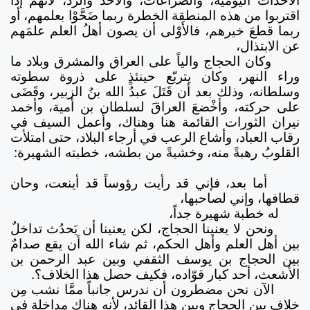
الأحداث اليومية، والصراعات، والأخذ والرد، لأنهم إذا
اقتربوا من هذه المنطقة الخطرة ربما ضَحَّوْا بعلمهم، أو
ربما قطعَ خيرهم، فالأَوْلى أن يصون أهلُ العلم علمَهم
عن الابتذال،
وكان الحجاج والياً على العراق والمشرق وبلاد ما
وراء النهر، وكان يتربّع حينئذٍ على ذروة سطوته
وسلطانه، وذلك بعد أن قَتَلَ عبدُ الله بنُ الزبير، وقَضَى
على حركته، وأخْضعَ العراقَ لسلطان بن أمية، وأخمد
نيران الثورات القائمة هنا وهناك، وأعمل السيف في
رقاب العباد، وأشاع الرعب في أرجاء البلاد، حتى امتلأت
القلوبُ رهبةً منه، وخشيةً من بطشه، خطبته الشهيرة:
أما بعد، فإني قد رأيت رؤوساً قد أينعت، وحان
قطافها، وإني لصاحبها،
له خطبة شهيرة جداً،
ونحن لا يعنينا الحجاج، لكن يعنينا أن يَحدُث تداخلٌ
بين أهل العلم وأهل الحكم، ثم شاء الله أن يقع صدامٌ
بين الحجاج بن يوسف الثقفي وبين عبد الرحمن بن
الأشعث، أحد كبار قوّاده، فكيف حصل هذا الخلاف؟.
الآن نحن مضطرون أن ندرس جانباً ممَّا نشب مِن
خلافٍ بين الحجاج وبين هذا القائد، لأنه هناك مداخلة في