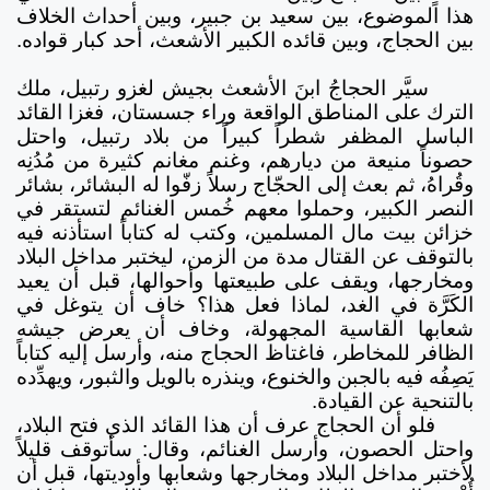
هذا الموضوع، بين سعيد بن جبير، وبين أحداث الخلاف
بين الحجاج، وبين قائده الكبير الأشعث، أحد كبار قواده.
سيَّر الحجاجُ ابنَ الأشعث بجيش لغزو رتبيل، ملك
الترك على المناطق الواقعة وراء جسستان، فغزا القائد
الباسل المظفر شطراً كبيراً من بلاد رتبيل، واحتل
حصوناً منيعة من ديارهم، وغنم مغانم كثيرة من مُدُنِه
وقُراهُ، ثم بعث إلى الحجّاج رسلاً زفّوا له البشائر، بشائر
النصر الكبير، وحملوا معهم خُمس الغنائم لتستقر في
خزائن بيت مال المسلمين، وكتب له كتاباً استأذنه فيه
بالتوقف عن القتال مدة من الزمن، ليختبر مداخل البلاد
ومخارجها، ويقف على طبيعتها وأحوالها، قبل أن يعيد
الكَرَّة في الغد، لماذا فعل هذا؟ خاف أن يتوغل في
شعابها القاسية المجهولة، وخاف أن يعرض جيشه
الظافر للمخاطر، فاغتاظ الحجاج منه، وأرسل إليه كتاباً
يَصِفُه فيه بالجبن والخنوع، وينذره بالويل والثبور، ويهدِّده
بالتنحية عن القيادة.
فلو أن الحجاج عرف أن هذا القائد الذي فتح البلاد،
واحتل الحصون، وأرسل الغنائم، وقال: سأتوقف قليلاً
لأختبر مداخل البلاد ومخارجها وشعابها وأوديتها، قبل أن