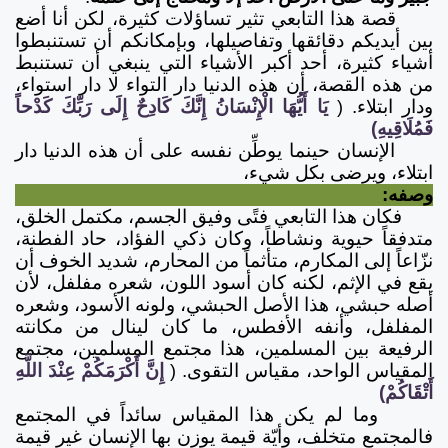
قصة هذا التابعي تثير تساؤلات كثيرة، لكن أنا أضع
بين أيديكم دقائقها وتفاصيلها، وبإمكانكم أن تستنبطوا
أشياء كثيرة، أحد أكبر الأشياء التي ينبغي أن تستنبط
من هذه القصة، أن هذه الدنيا دار التواء لا دار استواء،
ودار ابتلاء.
(
يَا أَيُّهَا الْإِنْسَانُ إِنَّكَ كَادِحٌ إِلَى رَبِّكَ كَدْحاً
فَمُلَاقِيهِ)
الإنسان حينما يوطِّن نفسه على أن هذه الدنيا دار
ابتلاء، ويرضى بكل شيء،
وصفه:
فكان هذا التابعي فتًى وفيق الجسم، مكتمل الخلق،
متدفقاً حيوية ونشاطاً، وكان ذكي الفؤاد، حاد الفطنة،
نزّاعاً إلى المكارم، متأثماً من المحارم، شديد الخوف أن
يقع في الإثم، لكنه كان أسود اللون، شعره مفلفل، لأن
أصله حبشي، هذا الأصل الحبشي، ولونه الأسود، وشعره
المفلفل، وأنفه الأفطس، ما كان لينال من مكانته
الرفيعة بين المسلمين، هذا مجتمع المسلمين، مجتمع
المقياس الواحد، مقياس التقوى.
(
إِنَّ أَكْرَمَكُمْ عِنْدَ اللَّهِ
أَتْقَاكُمْ)
وما لم يكن هذا المقياس سائداً في المجتمع
فالمجتمع متخلف، وأيّة قيمة يوزن بها الإنسان غير قيمة