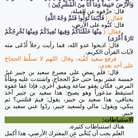
وَالْأَرْضَ حَنِيفاً وَمَا أَنَا مِنَ الْمُشْرِكِينَ
)
قال: حرِّفوه عن القبلة،
فقال:
(
فَأَيْنَمَا تُوَلُّوا فَثَمَّ وَجْهُ اللَّهِ)
قال: كبُّوه على الأرض،
فقال:
(
مِنْهَا خَلَقْنَاكُمْ وَفِيهَا نُعِيدُكُمْ وَمِنْهَا نُخْرِجُكُمْ
تَارَةً أُخْرَى)
قال: اذبحوا عدو الله، فما رأيت رجلاً أَدْعَى منه
لآيات القرآن الكريم،
فرفع سعيد كفَّيه، وقال: اللهم لا تسلِّط الحجاجَ
على أحد بعدي،
قال: فلم يمضِ على مصرع سعيد بن جبير غيرُ
خمسة عشر يوماً حتى حمَّ الحجاج، واشتدت عليه وطأةُ
المرض، فكان يغفو ساعة ويفيق أخرى، فإذا غفا غفوة
استيقظ مذعوراً وهو يصيح: هذا سعيد بن جبير آخذ
بخناقي، هذا سعيد بن جبير، يقول: فيمَ قتلتني؟ ثم
يبكي، ويقول: مالي ولسعيد جبير، ردّوا عني سعيد بن
جبير.
الاستنباطات:
هناك استنباطات كثيرة،
العلم يجب أن يُنَحَّى عن المعترك الأرضي، هذا أكمل