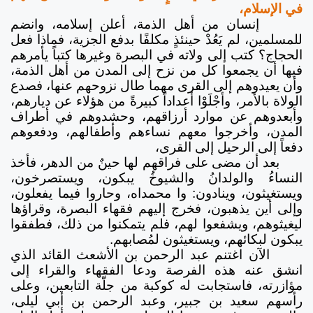
في الإسلام،
إنسان من أهل الذمة، أعلن إسلامه، وانضم
للمسلمين، لم يَعُدْ حينئذٍ مكلفًا بدفع الجزية، فماذا فعل
الحجاج؟ كتب إلى ولاته في البصرة وغيرها كتباً يأمرهم
فيها أن يجمعوا كل من نزح إلى المدن من أهل الذمة،
وأن يعيدوهم إلى القرى مهما طال نزوحهم عنها، فصدع
الولاة بالأمر، وأجْلَوْا أعداداً كبيرةً من هؤلاء عن ديارهم،
وأبعدوهم عن موارد أرزاقهم، وحشدوهم في أطراف
المدن، وأخرجوا معهم نساءهم وأطفالهم، ودفعوهم
دفعاً إلى الرحيل إلى القرى،
بعد أن مضى على فراقهم لها حينٌ من الدهر، فأخذ
النساءُ والولدانُ والشيوخُ يبكون، ويستصرخون،
ويستغيثون، وينادون: وا محمداه، وحاروا فيما يفعلون،
وإلى أين يذهبون، فخرج إليهم فقهاء البصرة، وقراؤها
ليغيثوهم، ويشفعوا لهم، فلم يتمكنوا من ذلك، فطفقوا
يبكون لبكائهم، ويستغيثون لمُصابهم.
الآن اغتنم عبد الرحمن بن الأشعث القائد الذي
انشق عنه هذه الفرصة ودعا الفقهاء والقراء إلى
مؤازرته، فاستجابت له كوكبة من جلّة التابعين، وعلى
رأسهم سعيد بن جبير، وعبد الرحمن بن أبي ليلى،