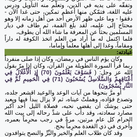
وتفقّه على يديه في الدين، وتعلّم منه التأويل ودرس
عليه اللغة، فتمّكن منها أعظم تمكين، حتى غدا الآن -
دققوا - وما على ظهر الأرض أحد من أهل زمانه إلا وهو
محتاج إلى علمه، لقد بلغ القمة، ثم طاف في ديار
المسلمين بحثاً عن المعرفة ما شاء الله أن يطوف،
فلما اكتمل له ما أراد من العلم اتخذ الكوفة له داراً
ومقاماً، وغدا إلى أهلها معلماً وإماما،
عبادته:
وكان يؤم الناس في رمضان، وكان إذا صلى منفرداً
ربما قرأ السورة الطويلة من القرآن، وكان إذا مرّ بقول
الله عز وجل: (
فَسَوْفَ يَعْلَمُونَ (70) إِذِ الْأَغْلَالُ فِي
أَعْنَاقِهِمْ وَالسَّلَاسِلُ يُسْحَبُونَ (71) فِي الْحَمِيمِ ثُمَّ فِي
النَّارِ يُسْجَرُونَ)
أو مرَّ بنحوها من آيات الوعد والوعيد اقشعر جلده،
وتصدع فؤاده، وهملتْ عيناه، ثم لا يزال يبدأ فيها ويعيد
حتى يوشك أن يقضي نحبه، فصلاة الليل أحد أكبر
مصارد سعادته، وقد دأَب على شدِّ رحاله إلى بيت الله
الحرام كل عام مرتين، مرةً في رجب محرِماً بعمره،
وأخرى في ذي القعدة محرِماً بحج.
وقد كان طلاب العلم والخير والبِّرِّ والنصح يتوافدون