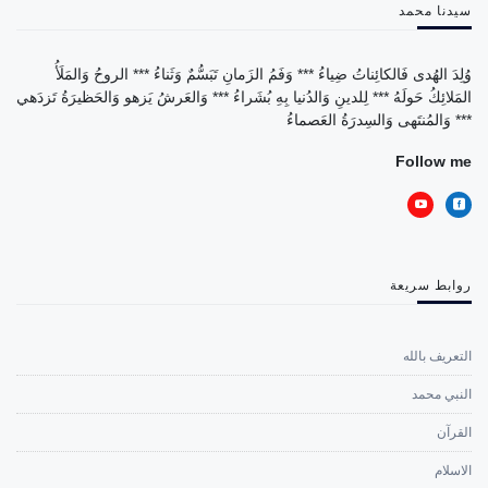
سيدنا محمد
وُلِدَ الهُدى فَالكائِناتُ ضِياءُ *** وَفَمُ الزَمانِ تَبَسُّمٌ وَثَناءُ *** الروحُ وَالمَلَأُ
المَلائِكُ حَولَهُ *** لِلدينِ وَالدُنيا بِهِ بُشَراءُ *** وَالعَرشُ يَزهو وَالحَظيرَةُ تَزدَهي
*** وَالمُنتَهى وَالسِدرَةُ العَصماءُ
Follow me
روابط سريعة
التعريف بالله
النبي محمد
القرآن
الاسلام