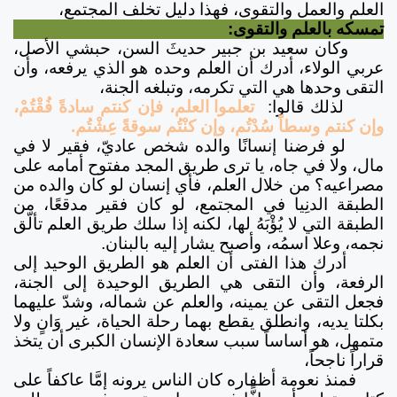
العلم والعمل والتقوى، فهذا دليل تخلف المجتمع،
تمسكه بالعلم والتقوى:
وكان سعيد بن جبير حديثَ السن، حبشي الأصل،
عربي الولاء، أدرك أن العلم وحده هو الذي يرفعه، وأن
التقى وحدها هي التي تكرمه، وتبلغه الجنة،
لذلك قالوا:
تعلموا العلم، فإن كنتم سادةً فُقْتُمْ،
وإن كنتم وسطاً سُدْتُم، وإن كنْتُم سوقةً عِشْتُم.
لو فرضنا إنسانًا والده شخص عاديّ، فقير لا في
مال، ولا في جاه، يا ترى طريق المجد مفتوح أمامه على
مصراعيه؟ من خلال العلم، فأي إنسان لو كان والده من
الطبقة الدنِيا في المجتمع، لو كان فقير مدقعًا، من
الطبقة التي لا يُؤْبَهُ لها، لكنه إذا سلك طريق العلم تألّق
نجمه، وعلا اسمُه، وأصبح يشار إليه بالبنان.
أدرك هذا الفتى أن العلم هو الطريق الوحيد إلى
الرفعة، وأن التقى هي الطريق الوحيدة إلى الجنة،
فجعل التقى عن يمينه، والعلم عن شماله، وشدّ عليهما
بكلتا يديه، وانطلق يقطع بهما رحلة الحياة، غير وَانٍ ولا
متمهل، هو أساساً سبب سعادة الإنسان الكبرى أن يتخذ
قراراً ناجحاً،
فمنذ نعومة أظفاره كان الناس يرونه إمَّا عاكفاً على