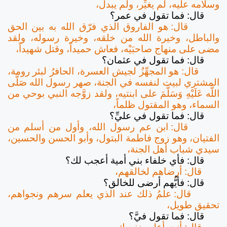
وسلامه عليه، لم يغيِّر، ولم يبدل،
قال: فما تقول في عمر؟
قال: هو الفاروق الذي فرّق الله به بين الحق
والباطل، وخيرة الله من خلقه، وخيرة رسوله، ولقد
مضى على منهاج صاحبَيْه، فعاش حميداً، وقتل شهيداً،
قال: فما تقول في عثمان؟
قال: هو المجهِّزُ لجيش العسرة، الحافرُ لبئر رومة،
المشتري لبيت لنفسه في الجنة، صهر رسول الله صَلَّى
اللَّه عَلَيْهِ وَسَلَّمَ على ابنتيه، ولقد زوَّجه النبي بوحي من
السماء، وهو المقتول ظلماً،
قال: فما تقول في عليِّ؟
قال: ابن عم رسول الله، وأول من أسلم من
الفتيان، وهو زوج فاطمة البتول، وأبو الحسن والحسين،
سيدي شباب أهل الجنة،
قال: فأي خلفاء بني أمية أعجب لك؟
قال: أرضاهم لخالقهم،
قال: فأيُّهم أرضى للخالق؟
قال: علمُ ذلك عند الذي يعلم سرهم ونجواهم،
تحقيق طويل،
قال: فما تقول فيَّ؟