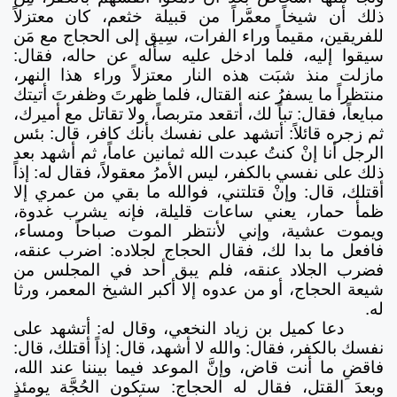
ذلك أن شيخاً معمَّراً من قبيلة خثعم، كان معتزلاً
للفريقين، مقيماً وراء الفرات، سِيق إلى الحجاج مع مَن
سيقوا إليه، فلما ادخل عليه سأله عن حاله، فقال:
مازلت منذ شبَت هذه النار معتزلاً وراء هذا النهر،
منتظراً ما يسفرُ عنه القتال، فلما ظهرتَ وظفرتَ أتيتك
مبايعاً، فقال: تباً لك، أتقعد متربصاً، ولا تقاتل مع أميرك،
ثم زجره قائلاً: أتشهد على نفسك بأنك كافر، قال: بئس
الرجل أنا إنْ كنتُ عبدت الله ثمانين عاماً، ثم أشهد بعد
ذلك على نفسي بالكفر، ليس الأمرُ معقولاً، فقال له: إذاً
أقتلك، قال: وإنْ قتلتني، فوالله ما بقي من عمري إلا
ظمأ حمار، يعني ساعات قليلة، فإنه يشرب غدوة،
ويموت عشية، وإني لأنتظر الموت صباحاً ومساء،
فافعل ما بدا لك، فقال الحجاج لجلاده: اضرب عنقه،
فضرب الجلاد عنقه، فلم يبق أحد في المجلس من
شيعة الحجاج، أو من عدوه إلا أكبر الشيخ المعمر، ورثا
له.
دعا كميل بن زياد النخعي، وقال له: أتشهد على
نفسك بالكفر، فقال: والله لا أشهد، قال: إذاً أقتلك، قال:
فاقضِ ما أنت قاض، وإنَّ الموعد فيما بيننا عند الله،
وبعدَ القتل، فقال له الحجاج: ستكون الحُجَّة يومئذٍ