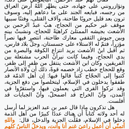
وتؤازرونني على جهاده، حتى يطهِّر اللهُ أرضَ العراق
من رجسه، فبايعه الجند على ما دعاهم إليه، وسوف
ترون بعد قليل حروبًا طاحنة، وآلاف القتلى، وفتنًا سببها
موقف غير حكيم من الحجاج، هبَّ عبدُ الرحمن بن
الأشعث بجيشه الممتلئ كراهيَةً للحجاج، ونشبتْ بينه
وبين جيوش الثقفي معارك طاحنة، انتصر فيها نصراً
مؤزراً، فتمّ له الاستلاء على جسستان، وجلِّ بلاد فارس،
ثم أقبل ابنُ الأشعث يريد انتزاع الكوفة والبصرة من
يدي الحجاج، وفيما كانت نيرانُ الحرب مشتعلة بين
الفريقين، وكان ابن الأشعث ينتقل من ظفرٍ إلى ظفر،
وقع للحجاج خطب زاد خصمه قوةً، ذلك أن ولاة الأنصار
كتبوا إلى الحجّاج كتباً قالوا فيها: إن أهل الذمّة قد
طفقوا يدخلون في الإسلام، ليتخلصوا من دفع الجزية،
وقد تركوا القرى التي يعملون فيها، واستقرّوا في
المدن، وأنّ الخراج قد اضمحلّ، وأنّ الجبايات قد
أفلست.
هل تذكرون ماذا قال عمر بن عبد العزيز لما أرسل
له أحد ولاته كتاباً أن هناك عددًا كبيرًا من أهل الذمة
دخلوا في الإسلام، فقَلَّت الجزية والدخل، قال:
واللهِ
أتمنّى أن أعمل راعيَ غنمٍ أنا وأنت، ويدخلُ الناسُ كلهم