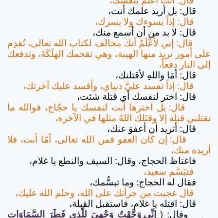
قال: أنت أعلم بنفسك،
قال: بل أريد علمك أنت،
قال: إذاً يسوءك ولا يسرك،
قال: لا بد من أن أسمع منك،
قال: إني لأَعْلَمُ أنك مخالف لكتاب الله تعالى، تُقدِم
على أمور تريد منها الهيبة، وهي تقحمك الهلَكَةَ، وتدفعك
إلى النار دفعاً،
قال: أمَا واللهِ لأقتلنك،
قال: إذاً تفسد عليَّ دنياي، وأفسد عليك آخرتك،
قال: اختر لنفسك أي قتلة شئت،
قال: بل اخترها أنت لنفسك يا حجّاج، فوالله ما
تقتلني قتلة إلا وقتَلك اللهُ مثلها في الآخرة،
قال: أتريد أن أعفوَ عنك،
قال: إن كان العفو فمن الله تعالى، أمّا أنت، فلا
أريده منك،
فاغتاظ الحجاج، وقال: السيف والنطع يا غلام،
فتبَسَّم سعيد،
فقال له الحجاج: وما تبسُّمك،
قال عجبت من جرأتك على الله، وحلم الله عليك،
قال: اقتله يا غلام، فاستقبل القبلة،
وقال:
(
إِنِّي وَجَّهْتُ وَجْهِيَ لِلَّذِي فَطَرَ السَّمَاوَاتِ