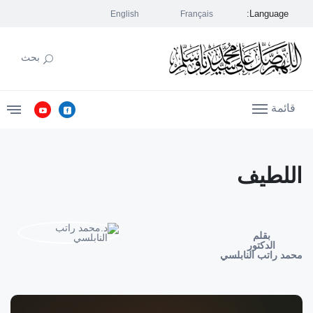
Language:
English
Français
بحث
قائمة
اللطيف
بقلم
الدكتور
محمد راتب النابلسي