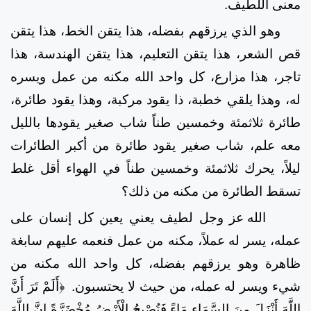
معنى اللطيف.
وهو الذي يرزقهم بفضله، هذا يتقن الخط، هذا يتقن
قص الشعر، هذا يتقن التعليم، هذا يتقن الهندسة، هذا
تاجر، هذا مزارع، كل واحد الله مكنه من عمل ويسره
له، وهذا يلقي خطبة، ذا يقود مركبة، وهذا يقود طائرة،
طائرة ثلاثمئة وخمسين طناً شاب صغير يقودها بالليل
معه علم، شاب صغير يقود طائرة من أكبر الطائرات
ليلاً، يحرك ثلاثمئة وخمسين طناً في الهواء أقل غلط
تسقط الطائرة من مكنه من ذلك؟
الله عز وجل لطيف يعني يعين كل إنسان على
عمله، يسر له
عملاً، مكنه من عمل فنعمه عليهم سابغة
ظاهرة وهو يرزقهم بفضله، كل واحد الله مكنه من
شيء ويسر له عمله، من حيث لا يحتسبون.
﴿أَلَمْ تَرَ أَنَّ
اللَّهَ أَنْزَلَ مِنَ السَّمَاءِ مَاءً فَتُصْبِحُ الْأَرْضُ مُخْضَرَّةً إِنَّ اللَّهَ