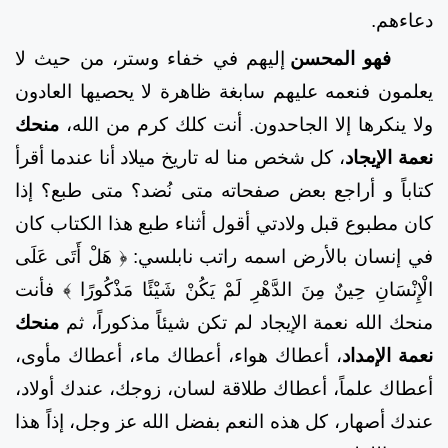
دعاءهم.
فهو المحسن
إليهم في خفاء وستر، من حيث لا
يعلمون فنعمه عليهم سابغة ظاهرة لا يحصيها العادون
ولا ينكرها إلا الجاحدون. أنت كلك كرم من الله،
منحك
نعمة الإيجاد
، كل شخص منا له تاريخ ميلاد أنا عندما أقرأ
كتاباً و أراجع بعض صفحاته متى نُضد؟ متى طبع؟ إذا
كان مطبوع قبل ولادتي أقول أثناء طبع هذا الكتاب كان
في إنسان بالأرض اسمه راتب نابلسي:
﴿ هَلْ أَتَى عَلَى
الْإِنْسَانِ حِينٌ مِنَ الدَّهْرِ لَمْ يَكُنْ شَيْئًا مَذْكُورًا ﴾
فأنت
منحك الله نعمة الإيجاد لم تكن شيئاً مذكوراً، ثم
منحك
نعمة الإمداد
، أعطاك هواء، أعطاك ماء، أعطاك مأوى،
أعطاك علماً، أعطاك طلاقة لسان، زوجك، عندك أولاد،
عندك أصهار، كل هذه النعم بفضل الله عز وجل، إذاً هذا