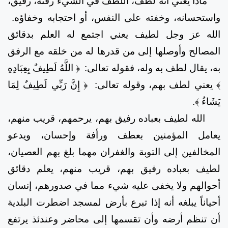
ماذا يعني أنه لطف، اللطف في الشيء رقته، رقيق،
واستحسانه، وخفته على النفس، أو احتجابه وخفاؤه.
الله
عز وجل لطيف يعني اجتمع له العلم بدقائق
المصالح وأوصلها إلى من قدرها له من خلقه مع الرفق
به، يقال لطف به وله، فقوله تعالى:
﴿ اللَّهُ لَطِيفٌ بِعِبَادِهِ
﴾
يعني لطف بهم، وقوله تعالى:
﴿ إِنَّ رَبِّي لَطِيفٌ لِمَا
يَشَاءُ ﴾.
الله لطيف بعباده رفيق بهم، يرحمهم، قريب منهم،
يعامل المؤمنين بعطف ورأفة وإحسان، ويدعو
المخالفين إلى التوبة والغفران مهما بلغ بهم العصيان،
لطيف بعباده رفيق بهم، قريب منهم، يعلم دقائق
أحوالهم ولا يخفى عليه شيء مما في صدورهم، إنسان
أحياناً يبلغه أنه إذا تبرع بأرض لمسجد اضطرت البلدية
أن تنظم أرضه وأن تقسمها إلى محاضر وعندئذ يرتفع