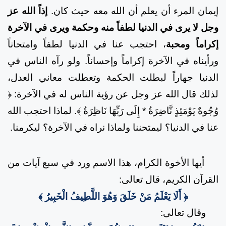
إيمان المرء أن يعلم أن الله معه حيث كان.
إذاً الله عز
وجل لا يرى في الدنيا لطفاً منه وحكمة ويرى في الآخرة
إكراماً ومحبة
، احتجب عنا في الدنيا لطفاً وامتحاناً
ورأيناه في الآخرة إكراماً وإحساناً. ولو رآه الناس في
الدنيا جهاراً لبطلت الحكمة وتعطلت معاني العدل،
لذلك قال الله عز وجل عن رؤية الناس له في الآخرة:
﴿
وُجُوهٌ يَوْمَئِذٍ نَّاضِرَةٌ * إِلَى رَبِّهَا نَاظِرَةٌ ﴾.
لماذا احتجب الله
عنا في الدنيا؟ ليمتحننا ولماذا نراه في الآخرة؟ ليكرمنا.
أيها الأخوة الكرام، هذا الاسم ورد في سبع آيات من
القرآن الكريم، قال تعالى:
﴿ أَلَا يَعْلَمُ مَنْ خَلَقَ وَهُوَ اللَّطِيفُ الْخَبِيرُ ﴾
وقال تعالى: