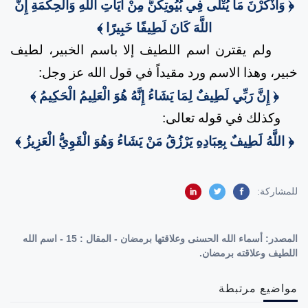
﴿ وَاذْكُرْنَ مَا يُتْلَى فِي بُيُوتِكُنَّ مِنْ آَيَاتِ اللَّهِ وَالْحِكْمَةِ إِنَّ
اللَّهَ كَانَ لَطِيفًا خَبِيرًا ﴾
ولم يقترن اسم اللطيف إلا باسم الخبير، لطيف
خبير، وهذا الاسم ورد مقيداً في قول الله عز وجل:
﴿ إِنَّ رَبِّي لَطِيفٌ لِمَا يَشَاءُ إِنَّهُ هُوَ الْعَلِيمُ الْحَكِيمُ ﴾
وكذلك في قوله تعالى:
﴿ اللَّهُ لَطِيفٌ بِعِبَادِهِ يَرْزُقُ مَنْ يَشَاءُ وَهُوَ الْقَوِيُّ الْعَزِيزُ ﴾
للمشاركة:
المصدر:
أسماء الله الحسنى وعلاقتها برمضان - المقال : 15 - اسم الله
اللطيف وعلاقته برمضان.
مواضيع مرتبطة