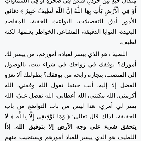
مِثْقَالَ حَبَّةٍ مِنْ خَرْدَلٍ فَتَكُنْ فِي صَخْرَةٍ أَوْ فِي السَّمَاوَاتِ
أَوْ فِي الْأَرْضِ يَأْتِ بِهَا اللَّهُ إِنَّ اللَّهَ لَطِيفٌ خَبِيرٌ ﴾
دقائق
الأمور أدق التفصيلات، البواعث الخفية، المقاصد
البعيدة، النوايا الدقيقة، المشاعر، الخواطر يعلمها، لكنه
لطيف.
اللطيف هو الذي ييسر لعباده أمورهم، من ييسر لك
أمورك؟ يوفقك في زواجك في شراء بيت، بالوصول
إلى المنصب، بتجارة رابحة من يوفقك؟ بطولتك ألا تعزو
الفضل إلا إليه، أنت حينما تقول الله وفقني، الله
أكرمني، الله مكنني، الله أعطاني، الله تفضل عليّ، الله
يسر لي أمري، هذا ليس من باب التواضع من باب
الحقيقة، لذلك قال تعالى:
﴿ وَمَا تَوْفِيقِي إِلَّا بِاللَّهِ ﴾
لا
يتحقق شيء على وجه الأرض إلا بتوفيق الله
. إذاً
اللطيف هو الذي ييسر للعباد أمورهم ويستجيب منهم