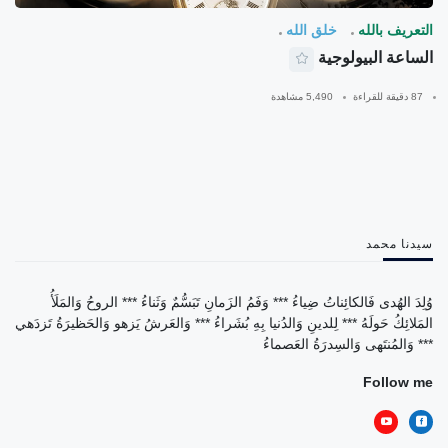
التعريف بالله
خلق الله
الساعة البيولوجية
87 دقيقة للقراءة
5,490 مشاهدة
سيدنا محمد
وُلِدَ الهُدى فَالكائِناتُ ضِياءُ *** وَفَمُ الزَمانِ تَبَسُّمٌ وَثَناءُ *** الروحُ وَالمَلَأُ
المَلائِكُ حَولَهُ *** لِلدينِ وَالدُنيا بِهِ بُشَراءُ *** وَالعَرشُ يَزهو وَالحَظيرَةُ تَزدَهي
*** وَالمُنتَهى وَالسِدرَةُ العَصماءُ
Follow me