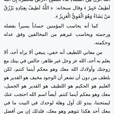
لَطِيفٌ خَبِيرٌ ﴾
وقال سبحانه:
﴿ اللَّهُ لَطِيفٌ بِعِبَادِهِ يَرْزُقُ
مَنْ يَشَاءُ وَهُوَ الْقَوِيُّ الْعَزِيزُ ﴾.
كما أنه يحاسب المؤمنين حساباً يسيراً بفضله
ورحمته ويحاسب غيرهم من المخالفين وفق عدله
وحكمته.
من معاني اللطيف أنه خفي، ينبغي ألا يراه أحد، ألا
يعلم به أحد، الله عز وجل غير ظاهر، جالس في بيتك مع
زوجتك وأولادك الله معك وهو معكم أينما كنتم، لكن
بلطف من دون أن تشعر أن الوجود مخيف هو القدير هو
العليم هو الحكيم هو اللطيف هو القدير هو الجميل،
معك وهو معكم أينما كنتم. أيضاً اسم الله احتجب عنك
ليمتحننا، يبدو لك أول وهلة لوحدك في البيت ما في
معك أحد هكذا تتوهم وهو معك، فلذلك إن من أفضل