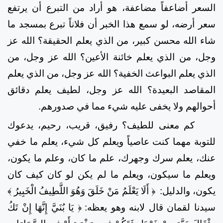
السعر أضاعفاً مضاعفة، هو أراد من التبرع أن يرتفع
سعر أرضه، لو سمع هذا الخبر أن فلاناً تبرع بمسجد ما
شاء الله محسن كبير، من الذي يعلم الحقيقة؟ الله عز
وجل، من الذي يعلم خائنة الأعين؟ الله عز وجل، من
الذي يعلم البواعث الخفية؟ الله عز وجل، من الذي يعلم
المقاصد البعيدة؟ الله عز وجل، لطيف يعلم دقائق
أحوالهم ولا يخفى عليه شيء مما في صدورهم.
كم معنى للطيف؟ رفيق، قريب، رحيم، يدعوك
للتوبة مهما كنت عاصياً ويعلم كل شيء، يعلم ما خفي
عنك، يعلم سرك وجهرك، علم ما كان، وعلم ما يكون،
ويعلم ما سيكون، ويعلم ما لم يكن لو كان كيف كان
يكون، والدليل:
﴿ أَلَا يَعْلَمُ مَنْ خَلَقَ وَهُوَ اللَّطِيفُ الْخَبِيرُ ﴾
سيدنا لقمان قال لابنه وهو يعظه:
﴿ يَا بُنَيَّ إِنَّهَا إِنْ تَكُ