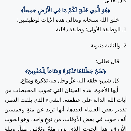
قال تعالى:
﴿هُوَ الَّذِي خَلَقَ لَكُمْ مَا فِي الْأَرْضِ جَمِيعاً﴾
خلق الله سبحانه وتعالى هذه الآيات لوظيفتين:
1. الوظيفة الأولى؛ وظيفة دلالية.
2. والثانية دنيوية.
قال تعالى:
﴿نَحْنُ جَعَلْنَاهَا تَذْكِرَةً وَمَتَاعاً لِلْمُقْوِينَ﴾
كل شيءٍ خلقه الله عزَّ وجل فيه
تذكرة ومتاع
.
أيها الأخوة، هذه الحيتان التي تجوب المحيطات من
آيات الله الدالة على عظمته، الشيء الذي يلفت النظر،
تقدير بعض العلماء لعددها، أنها تزيد عن مئةٍ وخمسين
ألف حوت في بعض الأوقات، من نوعٍ واحد، وهو الحوت
الأزرق، هذا الحوت الذي يزن مئةً وثلاثين طناً، ويبلغ