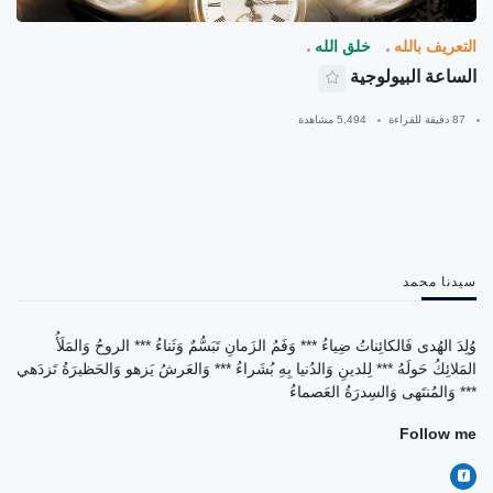
التعريف بالله
خلق الله
الساعة البيولوجية
87 دقيقة للقراءة
5,494 مشاهدة
سيدنا محمد
وُلِدَ الهُدى فَالكائِناتُ ضِياءُ *** وَفَمُ الزَمانِ تَبَسُّمٌ وَثَناءُ *** الروحُ وَالمَلَأُ
المَلائِكُ حَولَهُ *** لِلدينِ وَالدُنيا بِهِ بُشَراءُ *** وَالعَرشُ يَزهو وَالحَظيرَةُ تَزدَهي
*** وَالمُنتَهى وَالسِدرَةُ العَصماءُ
Follow me