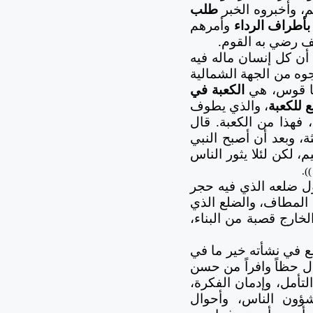
هم، وأخبروه الخبر
طلب
بأطراف الرداء
وأمرهم
 رضي به القوم.
 أن كل إنسان ماله فيه
جوه من الجهة الشمالية
يها قوس، هي
الكعبة في
 للكعبة
، والذي يطوف
فهذا من الكعبة. قال
ة، وبعد أن أصبح النبي
م، لكن لئلا يثور الناس
)).
نائها ذات شكل مربع تقريباً، يبلغ ارتفاعه 15 م، وطول ضلعه الذي فيه حجر
 المطاف، والضلع الذي
ها من الخارج قصبة من البناء،
مع في نشأته خير ما في
ال حظاً وافراً من حسن
لتأمل،
وإدمان الفكرة،
شؤون الناس، وأحوال