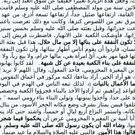
، وجعل هذه الزيارة تعبيراً حقيقياً عن شوق العبد إلى ربه.
ثين سنة من مولد المصطفى صلى الله عليه وسلم قامت ببن
القامة، ارتفاعها ضئيل جداً، ارتفاعها تسعة أذرع، من عهد
 نفر من اللصوص كنزها، وكانت مع ذلك تعرضت باعتبارها 
دعت جدرانها، وقبل بعثته صلى الله عليه وسلم بخمس س
ها، فأوشكت الكعبة على الانهيار، فاضطرت قريش إلى تج
لا تكون النفقة على بنائها إلا من مال حلال
، هذا قبل بعثة ا
سان، فأردوا أن يقوم أناس أطهار ببنائها، وأن تكون النفقة
ها فيها مهر بغي، أيْ امرأة بغي، مالها حرام، ولا بيع رباً، و
نفقة على بناء الكعبة بعيدة عن كل شبهة
.
لقد كانوا يهاب
د بن المغيرة المخزومي، فأخذ المعول، وقال: اللهم لا نريد إ
هو أراد الخير، أراد بناءها، لكنه مركوز في أعماق النفوس
ما الأعمال بالنيات
لذلك تبعه الناس في الهدم في اليوم 
)).
عد إبراهيم، ثم أرادوا الأخذ بالبناء فجزؤوا الكعبة وخصصوا
ى حدا، وأخذوا يبنونها، وتولى البناء بناء رومي اسمه " باق
لفوا فيمن يمتاز بشرف وضع مكانه الحجر الأسود، من ين
انه، واستمر النزاع أربع ليالٍ أو خمساً، واشتد حتى كا
أبا أمية بن المغيرة المخزومي عرض أن
يحكموا فيما شجر 
ضوا،
وشاء الله أن يكون رسول الله صلى الله عليه وسلم
، 
الوا: هذا الأمين
. فالنبي عليه الصلاة والسلام ما عبد صنماً، 