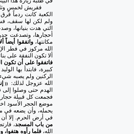
في طلبه زيارة هذا البيت
فقريش لخمسٍ وثلا
الكعبة كانت ردماً فرق 
ولم لكن لها سقف، فسرق
التي هدت بنيانها، وص
أحجارها، وتصدعت جدران
مكانتها،
واتفقوا أيضاً أ
الله مركوز في فطر الإن
ألا تكون النفقة على بنائ
فاتفقوا على أن تكون ال
كبيرة، فابتدأ بها الولي
الركنين ولم يصبه شيء، 
الله عزوجل لذلك:
إن
((
الهدم حتى وصلوا إلى قوا
فجمعت كل قبيلة حجارة عل
موضع الحجر الأسود اخت
يحمله، وأن يضعه في مك
في أرض الحرم. إلا أن 
من باب المسجد
، فارت
الله،
فلما رأوه هتفوا، وق