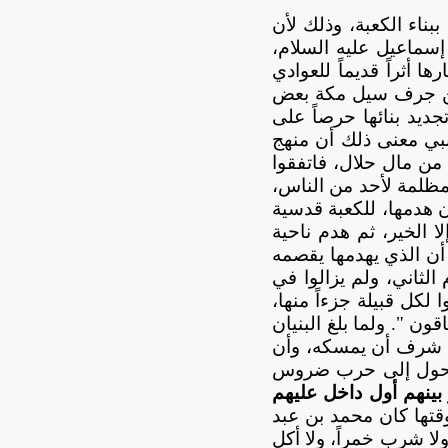
اء الكعبة، وذلك لأن
 إسماعيل عليه السلام،
أثراً قديماً للعوادي
نين جرف سيل مكة بعض
ديد بنائها حرصاً على
لنبي معنى ذلك أن منهج
 من مال حلال، فاتفقوا
لا مظلمة لأحد من الناس،
ون هدمها، للكعبة قدسية
لا الخير، ثم هدم ناحية
 أن الذي يهدمها يقصمه
الثاني، ولم يزالوا في
 لكل قبيلة جزءاً منها،
ون ". ولما بلغ البنيان
ال شرف أن يمسكه، وأن
د يتحول إلى حرب ضروس
بينهم أول داخل عليهم
وقتها كان محمد بن عبد
ولا شرب خمراً، ولا أكل