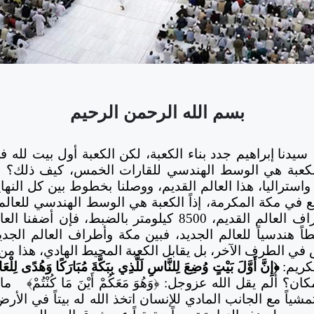
بسم الله الرحمن الرحيم
سيدنا إبراهيم جدد بناء الكعبة، لكن الكعبة أول بيت لله 
لكعبة هي الوسط الهندسي للقارات الخمس، كيف ذلك؟ لو 
، واستراليا، هذا العالم القديم، ووصلنا بخطوط بين كل النهاي
في مكة المكرمة، إذاً الكعبة هي الوسط الهندسي للعالم 
وبين أي طرف من أطراف العالم القديم، 8500 كيلومتر بالضبط
 في الطرف الآخر، بل يقابل الكعبة المحيط الهادي، هذا من 
كريم:
﴿إِنَّ أَوَّلَ بَيْتٍ وُضِعَ لِلنَّاسِ لَلَّذِي بِبَكَّةَ مُبَارَكًا وَهُدًى لِلْعَ
 ألم يقل الله عزوجل: ﴿وَهُوَ مَعَكُمْ أَيْنَ مَا كُنْتُمْ﴾
ما
شياً مع الجانب المادي للإنسان اتخذ الله له بيتاً في الأر