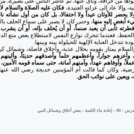
اها من خرافة، ونأى عنها،
ثم عاشر الناس على بصيرة، من 
، وإلا عاد إلى عزلته العتيدة،
فكان عليه الصلاة والسلام لا
ا يحضر للأوثان عيداً ولا احتفالا، بل كان من أول نشأته نا
ء أبغض إليه منها
، وحتى كان لا يصبر على سماع الحلف بالل
طرته تأبى أن يعبد صنماً، أو أن يُحلف بإله، أو أن يشرب 
لحفظ، فعندما تتحرك نوازع النفس لاستطلاع بعض متع الدني
ة تتدخل العناية الإلهية للحيلولة بينه وبينها.
السلام يمتاز بقومه بخلال عذبة، وأخلاق فاضلة، وشمائل ك
 وأعزهم جواراً، وأعظمهم حلماً وأصدقهم حديثاً، وألينهم 
ملاً، وأوفاهم عهداً، وآمنهم أمانة، حتى سماه قومه الأمين،
ل
رضية، وكان كما قالت أم المؤمنين خديجة رضي الله عنها
 ويعين على نوائب الحق
.
 أخلاق وشمائل النبي