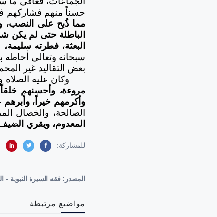
الجماعات، فعافى ما سو
حسناً منهم فشاركهم فيه
مما ذُبح على النصب، ول
الباطلة حتى لم يكن شي
البعثة، فطرته سليمة،
ف
سبحانه وتعالى أحاطه با
بعض التقاليد غير المحمود
وكان عليه الصلاة و
مروءة، وأحسنهم خلقاً،
وأكرمهم خيراً، وأبرهم ع
الصالحة، والخصال الم
المعدوم، ويقري الضيف،
للمشاركة:
المصدر:
فقه السيرة النبوية - الدرس : 40 - إعادة بناء الكعبة - بعض
مواضيع مرتبطة