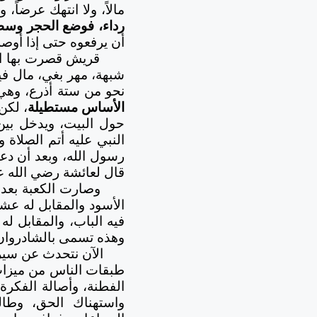
مالاً، ولا انتهك عرضاً،
رداء، فوضع الحجر وسطه
أن يرفعوه حتى إذا أوص
قريش قصرت بها النف
شبهة، مهر بغي، مال فيه
نحو من ستة أذرع، وهي
الأساس مستطيلة
، لكن
حول البيت، ويدخل بين
النبي عليه أتم الصلاة 
رسول الله، وبعد أن دعا
قال لعائشة رضي الله ع
الأسود والمقابل له عش
وهذه تسمى بالشادروان،
الآن نتحدث عن سيرة
طبقات الناس من ميزات، 
الفطنة، وأصالة الفكرة
واستهناك الحق، وطال