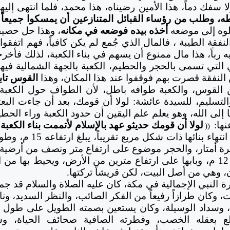
 ولا سفك دماً، هذا الأمين رضيناه، هذا محمد، فلما انتهى إلي
، وطلب من رؤساء القبائل المتنازعين أن يمسكوا جميعاً 
لوه إلى موضعه
أخذه بيده فوضعه في مكانه
، وهذا حل حصيف
قة الطيبة ، فالمال الذي جُمع لم يكن كافياً، فهم اتفقوا
 رباً، هذا مال ممنوع أن يسهم في بناء الكعبة، لذلك فأخر
 التي تسمى بالحجر والحطيم، الكعبة بالجهة الشمالية ف
 النفقة قصرت بهم فوقفوا عند هذا المكان، وهذا
القوس تابع
 القوس، والكعبة طوافه باطل، لأن الطواف حول الكعبة، 
والتسليم، للسيدة عائشة: لولا أن قومك، بعد أن جاءت البعث
 إلى الله، وهو يعلم علم اليقين أن حدود الكعبة وراء الحطي
نها:
لولا أن قومك حديثو عهد بالإسلام لأتممت بناء الكعبة
((
وصارت الكعبة بعد انتهاء ب
رة أمتار، والحجر موضوع على ارتفاع متر ونصف من أرضية
فيه الباب، والمقابل له 12 م، وبابها على ارتفاع مترين من الأرض، ويحيط ب
 وهي من أصل البيت، لكن قريشاً تركتها.
 النبي الإجمالية في مكة، كان عليه الصلاة والسلام قد ج
وكان طرازاً رفيعاً من الفكر الصائب، والنظر السديد، ون
، وسداد الوسيلة، وكان يستعين بصمته الطويل على طول ا
ع بعقله الخصب، وفطرته الصافية صحائف الحياة، و