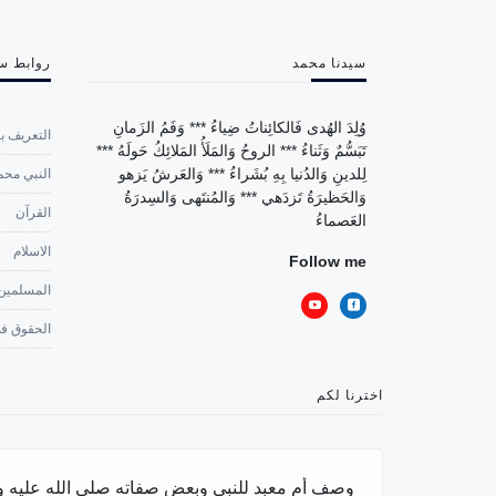
سيدنا محمد
روابط س
وُلِدَ الهُدى فَالكائِناتُ ضِياءُ *** وَفَمُ الزَمانِ
التعريف با
تَبَسُّمٌ وَثَناءُ *** الروحُ وَالمَلَأُ المَلائِكُ حَولَهُ ***
لِلدينِ وَالدُنيا بِهِ بُشَراءُ *** وَالعَرشُ يَزهو
النبي محم
وَالحَظيرَةُ تَزدَهي *** وَالمُنتَهى وَالسِدرَةُ
القرآن
العَصماءُ
الاسلام
Follow me
المسلمين
الحقوق في
اخترنا لكم
وصف أم معبد للنبي وبعض صفاته صلى الله عليه 