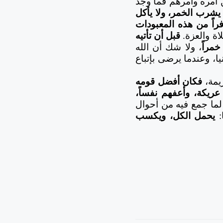
أمره وأمرهم فما وجد
 يشرب الخمر، ولا يأكل
فراً من هذه المعبودات
اة والعزة.
قبل أن تأتيه
خمراً
، ولا شك أن الله
ا، وعندما يرضى بإتباع
ريمة،
فكان أفضل قومه
عريكة، وأعفهم نفساً،
ما جمع فيه من أحوال
:
يحمل الكل، ويكسب