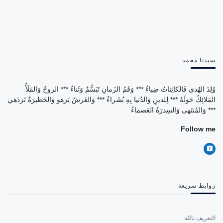
سيدنا محمد
وُلِدَ الهُدى فَالكائِناتُ ضِياءُ *** وَفَمُ الزَمانِ تَبَسُّمٌ وَثَناءُ *** الروحُ وَالمَلَأُ
المَلائِكُ حَولَهُ *** لِلدينِ وَالدُنيا بِهِ بُشَراءُ *** وَالعَرشُ يَزهو وَالحَظيرَةُ تَزدَهي
*** وَالمُنتَهى وَالسِدرَةُ العَصماءُ
Follow me
روابط سريعة
التعريف بالله