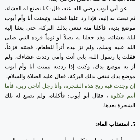
عن أبي أيوب رضي الله عنه، قال: كنا نصنع له العشاء،
ثم نبعث به إليه، فإذا رد علينا فضله، وتيمنت أنا وأم أيوب
موضع يديه، فأكلنا منه نبتغي بذلك البركة، حتى بعثنا إليه
ليلة بعشائه، وقد جعلنا له بصلاً أو ثوماً فرده النبي صلى
الله عليه وسلم، ولم نرَ ليده أثراً للطعام، فجئته فزعاً،
فقلت يا رسول الله، بابي أنت وأمي رددت عشاءك، ولم
أرَ به موضع يدك، وكنت إذا رددته تيمنت أنا وأم أيوب
موضع يدك نبتغي بذلك البركة، فقال عليه الصلاة والسلام:
إن وجدت فيه ريح هذه الشجرة، وأنا رجل أناجي ربي، فأما
أنتم فكلوه
، فقال أبو أيوب: فأكلناه، ولم نصنع له تلك
الشجرة بعدها.
5. استعذاب الماء: