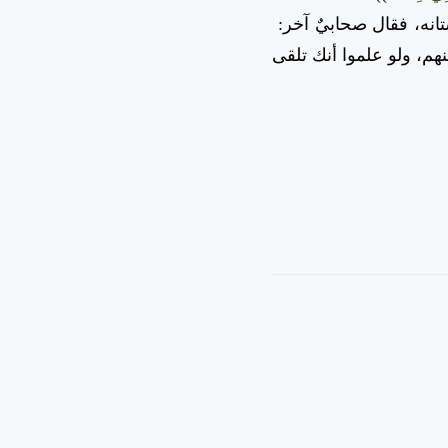
نه، فقال صحابيٌ آخر:
منهم، ولو علموا أنك تلقى