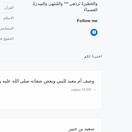
وَالحَظيرَةُ تَزدَهي *** وَالمُنتَهى وَالسِدرَةُ
القرآن
العَصماءُ
الاسلام
Follow me
المسلمين
الحقوق في
اخترنا لكم
وصف أم معبد للنبي وبعض صفاته صلى الله عليه 
13,835 مشاهدة
سعيد بن جبير