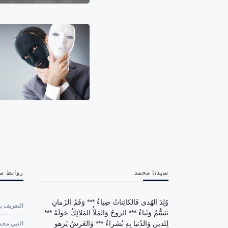
سيدنا محمد
روابط س
وُلِدَ الهُدى فَالكائِناتُ ضِياءُ *** وَفَمُ الزَمانِ
التعريف با
تَبَسُّمٌ وَثَناءُ *** الروحُ وَالمَلَأُ المَلائِكُ حَولَهُ ***
لِلدينِ وَالدُنيا بِهِ بُشَراءُ *** وَالعَرشُ يَزهو
النبي محم