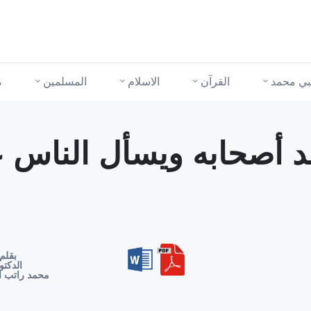
نبي محمد
القرآن
الاسلام
المسلمين
م
َّد أصحابه ويسأل الناس 
بقلم
الدكتو
محمد راتب ا