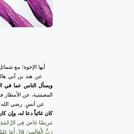
أيها الإخوة؛ مع شمائل ا
عن هند بن أبي هالة 
ويسأل الناس عما في ا
المعيشية، عن الأمطار ف
عن أنسٍ رضي الله عن
كان غائباً دعا له، وإن كا
مَرِيضًا خَاضَ فِي الرَّحْمَةِ
رَبُّ الْعَالَمِينَ قَالَ أَمَا عَلِمْ