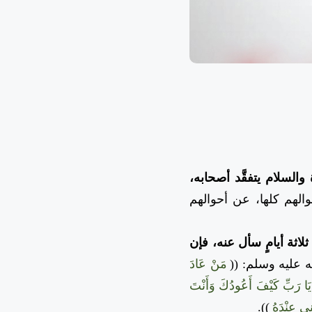
والسلام يتفقَّد أصحابه،
لهم كلها، عن أحوالهم
لاثة أيامٍ سأل عنه، فإن
 عليه وسلم: ((
مَنْ عَادَ
َا رَبِّ كَيْفَ أَعُودُكَ وَأَنْتَ
نِي عِنْدَهُ
)).