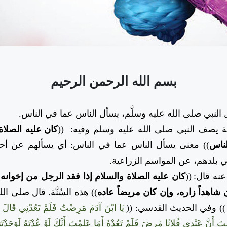
بسم الله الرحمن الرحيم
لنبي صلى الله عليه وسلَّم، يسأل الناس عما في الناس.
يصف النبي صلى الله عليه وسلم وفيه:
((
كان عليه الصلاة 
لناس
))
معنى يسأل الناس عما في الناس: أي يسألهم عن أحوا
ي بلدهم، عن المواسم الزراعية.
ه قال:
((
كان عليه الصلاة والسلام إذا فقد الرجل من إخوانه ث
ن شاهداً زاره، وإن كان مريضاً عاده
))
هذه السُنَّة.
قال صلى الله
)) وفي الحديث القدسي: ((
يَا ابْنَ آدَمَ مَرِضْتُ فَلَمْ تَعُدْنِي قَالَ ي
تَ أَنَّ عَبْدِي فُلانًا مَرِضَ فَلَمْ تَعُدْهُ أَمَا عَلِمْتَ أَنَّكَ لَوْ عُدْتَهُ لَوَجَدْتَ