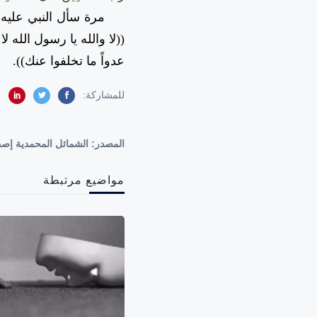
مرة سأل النبي عليه ال
((لا والله يا رسول الله ل
عدواً ما تخلفوا عنك)).
للمشاركة:
المصدر:
الشمائل المحمدية إصدار 1995 - الدرس : 10 - صفاته - ملاطفته للصبيان وم
مواضيع مرتبطة