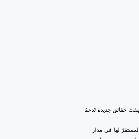
تُشِفَت حقائق جديدة تَدعمُ
لمستقرّ لها في مدار