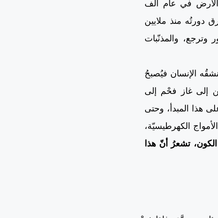
ر الأرض في عام ألف
ق دورتُه منذ ملايين
 وترجع، والمذنّبات
تنشقُه الإنسان فيُصبحُ
ين إلى غاز فحْم إلى
على هذا المبدأ، وحتى
 الأمواج الكهرطيسيّة،
لكون، تشعرُ أنّ هذا