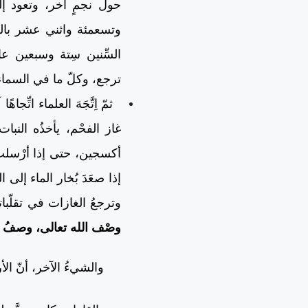
حول نجمٍ آخر، وتعود إل
وتسعمئة واثني عشر بالضّ
السِّنين سِتة وسبعين ع
ترجع، وكلّ ما في السماء
ثمّ اِتَّجَهَ العلماء اتِ
غاز الفحْم، يأخذُه النب
أكسجين، حتى إذا أرْسلت إ
إذا صعَدَ بُخار الماء إلى 
وترجعُ الغازات في تقلّبا
وصْف الله تعالى، وصفُ ا
والشيءُ الآخر، أنّ الأرض