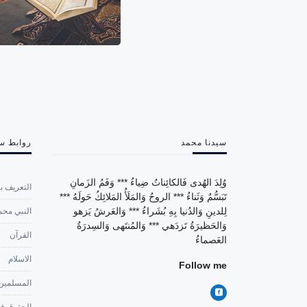
سيدنا محمد
روابط س
وُلِدَ الهُدى فَالكائِناتُ ضِياءُ *** وَفَمُ الزَمانِ
التعريف با
تَبَسُّمٌ وَثَناءُ *** الروحُ وَالمَلَأُ المَلائِكُ حَولَهُ ***
لِلدينِ وَالدُنيا بِهِ بُشَراءُ *** وَالعَرشُ يَزهو
النبي محم
وَالحَظيرَةُ تَزدَهي *** وَالمُنتَهى وَالسِدرَةُ
القرآن
العَصماءُ
الاسلام
Follow me
المسلمين
الحقوق في