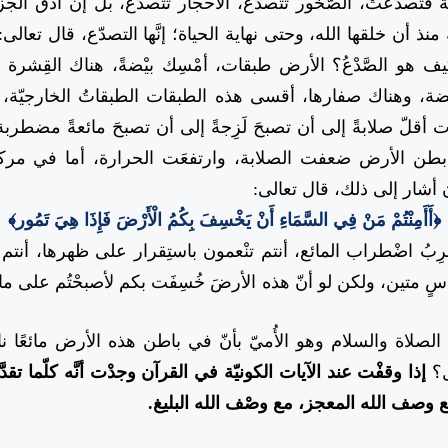
دَّعَتْ، الصُّخور تتصدَّع، الأحجار تتصدَّع، بل إنّ أدقّ الجزي
ةٍ منذ أن خلقها الله، وحتى نهاية الحياة؛ إنَّها التصدّع، قال تعالى
ف هو الصَّدْعُ؟ الأرض طبقات، أمْسِك بيْضةً، هناك القِشرة ال
يضة، وهناك صفارها، أقسى هذه الطبقات الطبقاتُ الخارجيّة، و
أقلّ صلابةً إلى أن تصبحَ لَزِجةً إلى أن تصبحَ مائعةً مضطرب
 نحو بطن الأرض ضعفت الصلابة، وارتفعَت الحرارة، أما في مر
رآن أشار إلى ذلك، قال تعالى:
﴿أَأَمِنْتُمْ مَنْ فِي السَّمَاءِ أَنْ يَخْسِفَ بِكُمُ الْأَرْضَ فَإِذَا هِيَ تَمُور﴾
ضْطراب المائع، أنتم تنْعمون باستِقرار على ظهرها، أنتم تنعمون 
اسٍ متين، ولكن لو أنّ هذه الأرضَ خُسِفَت بكم لأصبحْتُم على م
لصلاة والسلام وهو الأُميّ بأنّ في باطن هذه الأرض مائعًا نار
ل؟
إذا وقفْت عند الآيات الكونيّة في القرآن وجدْت أنَّه كلّما تق
 وصف الله المعجز، مع وصْف الله البليغ.