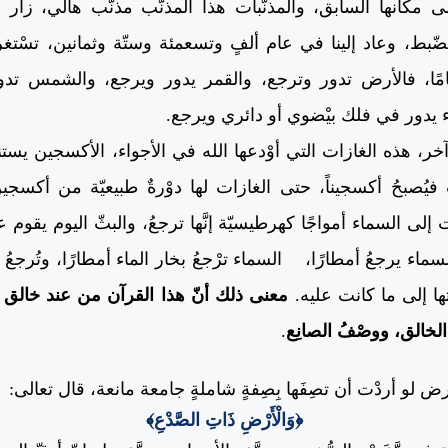
ى مكانها السابق، والمذنّبات هذا المذنّب مذنّب هالي، زا
بط، وعاد إلينا في عام ألفٍ وتسعمئة وستّة وثمانين، تسْتغر
امًا، فالأرض تدور وترجع، والقمر يدور ويرجع، والشمس تدور
 يدور في فلك بيْضوي أو دائري ويرجع.
ّجاهًا آخر، هذه الغازات التي أوْدعها الله في الأجواء، الأكسجين يس
ات فيُصبحُ أكسجيناً، حتى الغازات لها دوْرةٌ طبيعيّة من أكسج
لى السماء أمواجًا كهرطيسيّة إنَّها ترجعُ، والبثّ اليوم يقوم 
السماء يرجعُ أمطارًا،
السماء ترْجعُ بخار الماء أمطارًا، وتُرجعُ
تها إلى ما كانت عليه.
معنى ذلك أنّ هذا القرآن من عند خالق ا
لخالق، ووصْفُ الصانِع
.
 لو أردْت أن تصِفَها بِصِفةٍ شاملةٍ جامعة مانعة، قال تعالى:
﴿وَالْأَرْضِ ذَاتِ الصَّدْعِ﴾