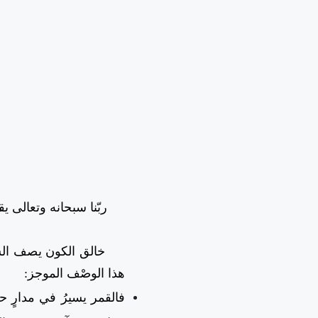
ربّنا سبحانه وتعالى ي
خالق الكون يصف السماء
هذا الوصْف الموجز:
فالقمر يسيرُ في مدارٍ ح