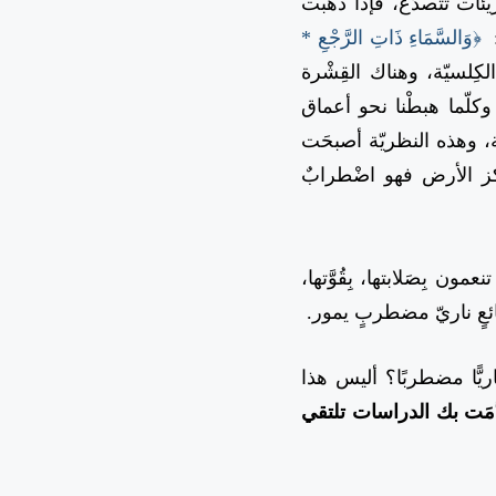
ئات تتصدَّع، فإذا ذهبْت
:
﴿وَالسَّمَاءِ ذَاتِ الرَّجْعِ *
كِلسيّة، وهناك القِشْرة
كلّما هبطْنا نحو أعماق
ة، وهذه النظريّة أصبحَت
كز الأرض فهو اضْطرابٌ
بِصَلابتها، بِقُوَّتها،
ائعٍ ناريّ مضطربٍ يمور.
يًّا مضطربًا؟ أليس هذا
دَّمَت بك الدراسات تلتقي