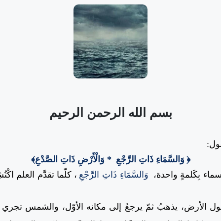
بسم الله الرحمن الرحيم
قول:
﴿
وَالسَّمَاءِ ذَاتِ الرَّجْعِ
* وَالْأَرْضِ ذَاتِ الصَّدْعِ﴾
 بِكَلمةٍ واحدة،
وَالسَّمَاءِ ذَاتِ الرَّجْعِ
،
كلّما تقدَّم العلم اكْ
ول الأرض، يذهبُ ثمّ يرجعُ إلى مكانه الأوّل، والشمس تجري 