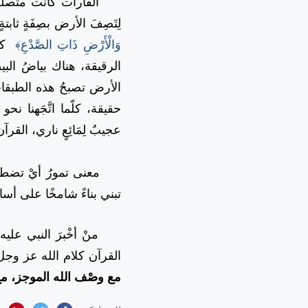
القارات كانت متَّصلة فتص
لِتَصِفَ الأرض بصِفَةٍ ثابت
وَالْأَرْضِ ذَاتِ الصَّدْعِ﴾
كي
الرقيقة، هناك بياضُ الب
الأرض تصبحُ هذه الطبقات 
حقيقة، كلّما اتَّجَهنا
عجيبٌ لِمَائِعٍ ناري، الق
معنى تمورُ أيْ تضطرِبُ ا
تبني بناءً شامخًا على أس
منْ أخْبرَ النبي عليه ا
القرآن كلام الله عز وج
مع وصْف الله الموجز، مع