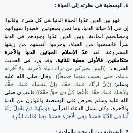
6. الوسطية في نظرته إلى الحياة
:
فهو بين الذين عدّوا الحياة الدنيا هي كل شيء، وقالوا:
إن هي إلا حياتنا الدنيا، وما نحن بمبعوثين، فعبدوا شهواتهم
ومصالحهم المادية، وبين الذين عدّوا وجودهم في الدنيا
شراً فانسحبوا من الحياة، وحرموا أنفسهم من زينتها
المشروعة، لقد
عدّ الإسلام الحياتين الدنيا والآخرة
متكاملتين، فالأولى مطية للثانية
، وقد ورد في الحديث
الشريف:
((ليس بخيركم من ترك دنياه لآخرته، ولا آخرته
لدنياه، حتى يصيب منهما جميعاً))
وقال صلى الله عليه
وسلم:
((إنَّ لربِّكَ عليك حقًا، وإنَّ لِنَفسكَ عليك حقًّا،
ولأهلك عليك حقّا، فأعْطِ كلَّ ذي حقٍّ حقَّهُ))
فالنب
ي صلى
الله عليه وسلم يحرص على الوسطية والتوازن بين الدنيا
والآخرة، وكان يتمثل الدعاء القرآني:
﴿وَمِنْهُمْ مَنْ يَقُولُ رَبَّنَا
آَتِنَا فِي الدُّنْيَا حَسَنَةً وَفِي الْآَخِرَةِ حَسَنَةً وَقِنَا عَذَابَ النَّارِ﴾
7. الوسطية بين الروحية والمادية
: