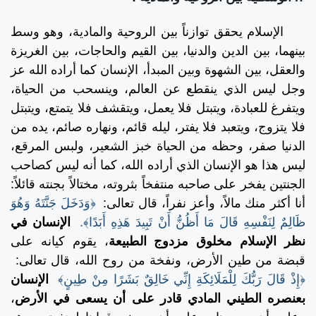
الإسلام يحقق توازناً بين الروحية والمادية، وهو وسط
بينهما، بين الدين والدنيا، بين القيم والحاجات، بين الغريزة
والعقل، بين الشهوة وبين المبدأ، الإنسان كما أراده الله عز
وجل ليس الذي ينقطع عن العالم، وينسحب من الحياة،
ويتفرغ للعبادة، ويتبتل فلا يعمل، ويتقشف فلا يتمتع، ويتبتل
فلا يتزوج، ويتعبد فلا يفتر، ليله قائم، ونهاره صائم، يده من
الدنيا صفر، وحظه من الحياة خبز الشعير، ولبس المرقع،
ليس هذا هو الإنسان الذي أراده الله، كما أنه ليس كصاحب
الجنتين يفخر على صاحبه منتفخاً بثروته، مختالاً بجنته قائلاً:
أنا أكثر منك مالاً، وأعز نفراً، قال تعالى:
﴿وَدَخَلَ جَنَّتَهُ وَهُوَ
ظَالِمٌ لِنَفْسِهِ قَالَ مَا أَظُنُّ أَنْ تَبِيدَ هَذِهِ أَبَدًا﴾.
الإنسان في
نظر الإسلام مخلوق مزدوج الطبيعة
، يقوم كيانه على
قبضة من طين الأرض، ونفخة من روح الله، قال تعالى:
﴿إِذْ قَالَ رَبُّكَ لِلْمَلَائِكَةِ إِنِّي خَالِقٌ بَشَرًا مِنْ طِينٍ﴾
الإنسان
بعنصره الطيني المادي قادر على أن يسعى في الأرض
،