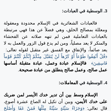
3. الوسطية في العبادات:
فالعبادات الشعائرية في الإسلام محدودة ومعقولة
ومعللة بمصالح الخلق، وهي فضلاً عن هذا فهي مرتبطة
بالعبادات التعاملية فمن لم تنهه صلاته عن الفحشاء
والمنكر لا يعد مصلياً، ومن لم يدع قول الزور والعمل به لا
يعد صائماً، والإنفاق مع الفسق غير متقبل لقوله تعالى:
﴿قُلْ أَنْفِقُوا طَوْعاً أَوْ كَرْهاً لَنْ يُتَقَبَّلَ مِنْكُمْ إِنَّكُمْ كُنْتُمْ قَوْماً
فَاسِقِينَ﴾
فالإسلام عبادة وعمل، عبادة متقبلة أساسها
عمل صالح، وعمل صالح ينطلق من عبادة صحيحة
.
4. الوسطية في
المعاملات:
الإسلام وسط بين أن تدير خدك الأيسر لمن ضربك
على خدك الأيمن،
وبين أن تكيل له الصاع عشرة أصوع،
قال تعالى:
﴿وَجَزَاءُ سَيِّئَةٍ سَيِّئَةٌ مِثْلُهَا فَمَنْ عَفَا وَأَصْلَحَ