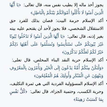
يجوز أخذ ماله إلا بطيب نفس منه، قال تعالى:
﴿يَا أَيُّهَا
الَّذِينَ آَمَنُوا لَا تَأْكُلُوا أَمْوَالَكُمْ بَيْنَكُمْ بِالْبَاطِلِ﴾
أكد الإسلام حرمة البيت: فصان بذلك للفرد حق
الاستقلال الشخصي، فلا يجوز لأحد أن يقتحم عليه بيته
بغير إذنه، قال تعالى:
﴿يَا أَيُّهَا الَّذِينَ آَمَنُوا لَا تَدْخُلُوا بُيُوتًا
غَيْرَ بُيُوتِكُمْ حَتَّى تَسْتَأْنِسُوا وَتُسَلِّمُوا عَلَى أَهْلِهَا ذَلِكُمْ
خَيْرٌ لَكُمْ لَعَلَّكُمْ تَذَكَّرُونَ﴾
أكد الإسلام حرية النقد البناء المخلص، قال تعلى:
﴿وَلْتَكُنْ مِنْكُمْ أُمَّةٌ يَدْعُونَ إِلَى الْخَيْرِ وَيَأْمُرُونَ بِالْمَعْرُوفِ
وَيَنْهَوْنَ عَنِ الْمُنْكَرِ وَأُولَئِكَ هُمُ الْمُفْلِحُونَ﴾
أكد الإسلام المسؤولية الفردية التي هي ثمرة التكليف،
وحرية الكسب، وحتمية الجزاء، قال تعالى:
﴿كُلُّ نَفْسٍ
بِمَا كَسَبَتْ رَهِينَةٌ﴾