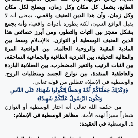
الطابع، يشمل كل مكان وكل زمان، ويصلح لكل مكان
وكل زمان، وأن هذا الدين الحنيف واقعـي،
بمعنى أنه لا
يقبل الواقع السيئ، لكنه يطوره بأدوات واقعية،
وأنه يجمع
بشكل معجز بين الثبات والتطور، ومن أبرز خصائص هذا
الدين الحنيف الوسطية أو التوازن
. فالإسلام
وسط بين
المادية المقيتة والروحية الحالمة، بين الواقعية المرة
والمثالية التخيلية، بين الفردية الطاغية والجماعية الساحقة،
بين الثبات الرتيب والتغير المضطرب، بين العقلانية الباردة
والعاطفية المتقدة، بين نوازع الجسد ومتطلبات الروح
.
والوسطية في الإسلام تنطلق من قوله تعالى:
﴿وَكَذَلِكَ جَعَلْنَاكُمْ أُمَّةً وَسَطًا لِتَكُونُوا شُهَدَاءَ عَلَى النَّاسِ
وَيَكُونَ الرَّسُولُ عَلَيْكُمْ شَهِيدًا﴾
من حكمة الله تعالى أنه اختار الوسطية أو التوازن
شعاراً مميزاً لهذه الأمة،
مظاهر الوسطية
في الإسلام:
1. الوسطية
في العقيدة: