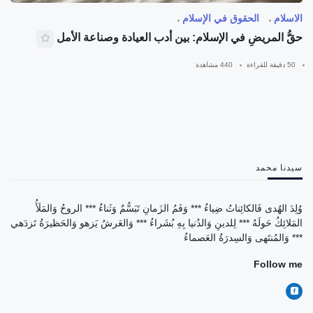
الاسلام
الحقوق في الإسلام
حقُّ المريضِ في الإسلام: بين أدب العيادة وصناعة الأمل
50 دقيقة للقراءة
440 مشاهدة
سيدنا محمد
وُلِدَ الهُدى فَالكائِناتُ ضِياءُ *** وَفَمُ الزَمانِ تَبَسُّمٌ وَثَناءُ *** الروحُ وَالمَلَأُ
المَلائِكُ حَولَهُ *** لِلدينِ وَالدُنيا بِهِ بُشَراءُ *** وَالعَرشُ يَزهو وَالحَظيرَةُ تَزدَهي
*** وَالمُنتَهى وَالسِدرَةُ العَصماءُ
Follow me