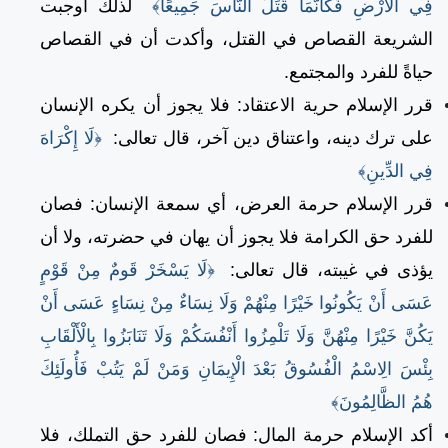
فِي الْأَرْضِ فَكَأَنَّمَا قَتَلَ النَّاسَ جَمِيعًا﴾
لذلك أوجبت
الشريعة القصاص في القتل، وأكدت أن في القصاص
حياةً للفرد والمجتمع.
قرر الإسلام حرية الاعتقاد: فلا يجوز أن يكره الإنسان
على ترك دينه، واعتناق دين آخر، قال تعالى:
﴿لَا إِكْرَاهَ
فِي الدِّينِ﴾
قرر الإسلام حرمة العرض، أي سمعة الإنسان: فصان
للفرد حق الكرامة فلا يجوز أن يهان في حضرته، ولا أن
يؤذى في غيبته، قال تعالى:
﴿لَا يَسْخَرْ قَومٌ مِنْ قَوْمٍ
عَسَى أَنْ يَكُونُوا خَيْرًا مِنْهُمْ وَلَا نِسَاءٌ مِنْ نِسَاءٍ عَسَى أَنْ
يَكُنَّ خَيْرًا مِنْهُنَّ وَلَا تَلْمِزُوا أَنْفُسَكُمْ وَلَا تَنَابَزُوا بِالْأَلْقَابِ
بِئْسَ الِاسْمُ الْفُسُوقُ بَعْدَ الْإِيمَانِ وَمَنْ لَمْ يَتُبْ فَأُولَئِكَ
هُمُ الظَّالِمُونَ﴾
أكد الإسلام حرمة المال: فصان للفرد حق التملك، فلا