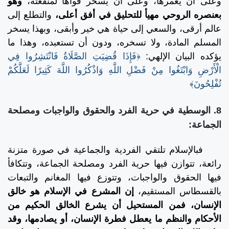
وعلى أن يعمرها، وعلى أن يسخر قواها لمنفعته،
وهو
بعنصره الروحي مهيأ للتحليق في أفق أعلى،
والتطلع إلى
عالم أرقى، والسعي إلى حياة هي خير وأبقى، وبهذا يسخر
المسلم المادة، ولا تسخره، ودون أن تستعبده، وهذا ما
يؤكده البيان الإلهي:
﴿فَإِذَا قُضِيَتِ الصَّلَاةُ فَانْتَشِرُوا فِي
الْأَرْضِ وَابْتَغُوا مِنْ فَضْلِ اللَّهِ وَاذْكُرُوا اللَّهَ كَثِيرًا لَعَلَّكُمْ
تُفْلِحُونَ﴾
8. الوسطية في حرية الفرد والحقوق والواجبات ومصلحة
الجماعة:
فبالإسلام تلتقي الفردية والجماعية في صورة متزنة
رائعة، تتوازن فيها حرية الفرد ومصلحة الجماعة، وتتكافأ
فيها الحقوق والواجبات، وتتوزع فيها المغانم والتبعات
بالقسطاس المستقيم،
إن المشرع في الإسلام هو خالق
الإنسان، فمن المستحيل أن يشرع الخالق الحكيم من
الأحكام والنظم ما يعطل فطرة الإنسان، أو يصادمها، وقد