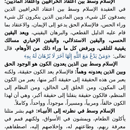
الإسلام وسط بين اعتقاد الخرافيين واعتقاد الماديين:
في العقيدة الإسلام وسط بين اعتقاد الخرافيين الذين
يصدقون كل شيء، وبين الماديين الذين ينكرون كل شيء
وراء الحس، فالإسلام الحق يدعو إلى الإيمان، والاعتقاد بما
قام عليه الدليل القطعي، والبرهان اليقيني،
ويعد اليقين
الحسي، واليقين الاستدلالي، واليقين الإخباري مسالك
يقينية للتلقي، ويرفض كل ما وراء ذلك من الأوهام،
قال
تعالى:
﴿وَمَنْ يَدْعُ مَعَ اللَّهِ إِلَهًا آخَرَ لَا بُرْهَانَ لَهُ بِهِ﴾
الإسلام وسط بين الذين يعدون الكون هو الوجود الحق
وبين الذين يعدونه وهماً:
فالإسلام يعد الكون حقيقة، ولكنه
يعبر من هذه الحقيقة إلى حقيقة أكبر منها، يعبر من الكون
إلى المكون، ومن الخلق إلى الخالق، ومن النظام إلى
المنظم، فالكون حقيقة ينقلنا إلى حقيقة أكبر، وهي أن لهذا
الكون خالقاً، ومربياً، ومسيراً، موجوداً، وواحداً، وكاملاً.
الإسلام وسط في نظرته إلى الأنبيـاء:
فهم بشر مثلنا
يأكلون الطعام، ويمشون في الأسواق، ولكنهم قمم في
معرفة ربهم، وطاعتهم له، وإخلاصهم إليه، اصطفاهم،