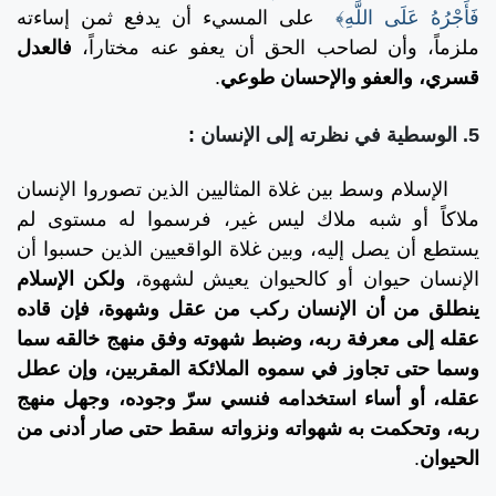
فَأَجْرُهُ عَلَى اللَّهِ﴾
على المسيء أن يدفع ثمن إساءته
ملزماً، وأن لصاحب الحق أن يعفو عنه مختاراً،
فالعدل
قسري، والعفو والإحسان طوعي
.
5. الوسطية في نظرته إلى الإنسان
:
الإسلام وسط بين غلاة المثاليين الذين تصوروا الإنسان
ملاكاً أو شبه ملاك ليس غير، فرسموا له مستوى لم
يستطع أن يصل إليه، وبين غلاة الواقعيين الذين حسبوا أن
الإنسان حيوان أو كالحيوان يعيش لشهوة،
ولكن الإسلام
ينطلق من أن الإنسان ركب من عقل وشهوة، فإن قاده
عقله إلى معرفة ربه، وضبط شهوته وفق منهج خالقه سما
وسما حتى تجاوز في سموه الملائكة المقربين، وإن عطل
عقله، أو أساء استخدامه فنسي سرّ وجوده، وجهل منهج
ربه، وتحكمت به شهواته ونزواته سقط حتى صار أدنى من
الحيوان
.