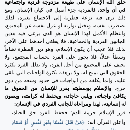
خلق الله الإنسان على طبيعة مزدوجة فردية واجتماعية
في آن واحد،
فالفردية جزء أصيل في كيان الإنسان، ومع
ذلك نرى فيه نزعة فطرية إلى الاجتماع بغيره، لذلك
تضطرب نفسه، ويختل توازنه لو عزل نفسه عن المجتمع،
والنظام الأكمل لهذا الإنسان هو الذي يرعى فيه هذين
الجانبين الفردية والجماعية، فلا يطغى أحدهما على الآخر،
لذلك فلا عجب أن يكون الإسلام، وهو دين الفطرة نظاماً
وسطاً عدلاً، فلا يجور على الفرد لحساب المجتمع، ولا
يحيف على المجتمع من أجل الفرد، ولا يدلل الفرد بكثرة
الحقوق التي تمنح له، ولا يرهقه بكثرة الواجبات التي تلقى
عليه، وإنما يكلفه من الواجبات في حدود وسعه من دون
حرج.
والإسلام بوسطيته يقرر للإنسان من الحقوق ما
يكافئ واجباته، ويلبي حاجاته، ويحفظ له كرامته، ويصون
له إنسانيته،
لهذا
ومراعاة للجانب الفردي في الإنسان:
قرر الإسلام حرمة الدم: فحفظ للفرد حق الحياة،
وأعلن القرآن أنه:
﴿مَنْ قَتَلَ نَفْسًا بِغَيْرِ نَفْسٍ أَوْ فَسَادٍ