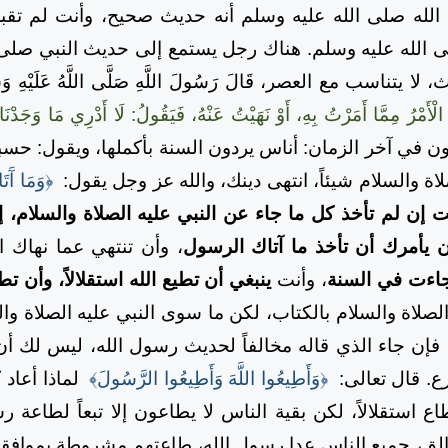
 صلى الله عليه وسلم أنه حديث صحيح، وأنت لم تقبله 
ى الله عليه وسلم. هناك رجل يستمع إلى حديث النبي صلى 
تناسب مع العصر، قَالَ رَسُولَ اللَّهِ صَلَّى اللَّهُ عَلَيْهِ وَسَ
هِ الْأَمْرُ مِمَّا أَمَرْتُ بِهِ، أَوْ نَهَيْتُ عَنْهُ، فَيَقُولُ: لَا أَدْرِي مَا وَجَدْنَا
ون في آخر الزمان: أناس يردون السنة بأكملها، ويقول: حسبنا
اة والسلام شيئاً، انتهى دينك، والله عز وجل يقول:
﴿وَمَا آَت
ت إن لم تأخذ كل ما جاء عن النبي عليه الصلاة والسلام، إنك
آن يأمرك أن تأخذ ما آتاك الرسول
، وأن تنتهي عما نهاك 
 جاءت في السنة
، وأنت
ينبغي أن تطيع الله استقلالاً، وأن تطي
لصلاة والسلام بالكتاب، لكن ما سوى النبي عليه الصلاة و
، فإن جاء الذي قاله مخالفاً لحديث رسول الله، ليس لك أن 
ع. قال تعالى:
﴿وَأَطِيعُوا اللَّهَ وَأَطِيعُوا الرَّسُولَ﴾
لماذا أعاد 
اع استقلالاً، لكن بقية الناس لا يطاعون إلا تبعاً لطاعة ر
ق، جميع الناس عدا رسول الله، طاعتهم مشروطة بموافقة