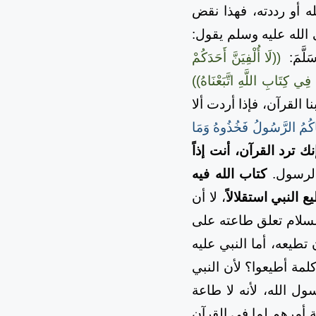
أو رددته، فهذا نقض
الله عليه وسلم يقول:
لَّمَ:
((لَا أُلْفِيَنَّ أَحَدَكُمْ
 فِي كِتَابِ اللَّهِ اتَّبَعْنَاهُ))
 القرآن، فإذا أردت ألا
َاكُمُ الرَّسُولُ فَخُذُوهُ وَمَا
 ترد القرآن، أنت إذاً
الرسول.
كتاب الله فيه
ع النبي استقلالاً
، لا أن
السلام تعلق طاعته على
تطيعه، أما النبي عليه
كلمة أطيعوا؟ لأن النبي
سول الله، لأنه لا طاعة
 أمرهم لما في القرآن