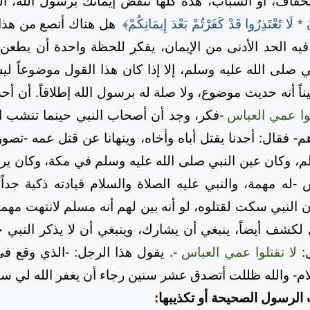
فاف، أو السباب، هذه كلها تنقض إيمانك برسول الله، ال
 * لَا تَعْتَذِرُوا قَدْ كَفَرْتُمْ بَعْدَ إِيمَانِكُمْ﴾
هل هناك أنصع من هذا 
ً فيه الحد الأدنى من الإيمان، يفكر للحظة واحدة أن يطعن
 صلى الله عليه وسلم، إلا إذا كان هذا القول موضوعاً ل
ناً أنه حديث موضوع، ولا صلة له برسول الله إطلاقاً. أن أح
لوا عمي العباس
-فكر، وجد أن أصحاب النبي حينما تنشب ا
هم- فقال: أحدنا يقتل أباه وأخاه، وينهانا عن قتل عمه -تصو
، وكان عين النبي صلى الله عليه وسلم في مكة، وكان يرسل 
له مهمة، والنبي عليه الصلاة والسلام قيادته ذكية جدا
أن النبي سكت لقتلوه، لو أنه بين لهم أنه مسلم لانتهت مهمت
لكشف أيضاً، ينبغي أن يشارك، وينبغي أن لا يذكر النبي ح
ل:
لا تقتلوا عمي العباس
-. يقول هذا الرجل: -الذي وقع
سلام- والله ظللت أتصدق عشر سنين رجاء أن يغفر الله لي س