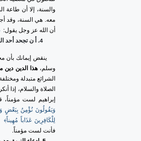
والسنة، إلا أن طاعة ال
معه. هي السنة، وقد أج
أن الله عز وجل يقول:
﴿
أ
ن تجحد أحد ال
4.
ينقض إيمانك بأن محمدا
وسلم،
هذا الدين دين م
الشرائع متبدلة ومختلف
الصلاة والسلام، إذا أن
إبراهيم لست مؤمناً، ق
وَيَقُولُونَ نُؤْمِنُ بِبَعْضٍ وَنَ
لِلْكَافِرِينَ عَذَاباً مُهِيناً﴾
فأنت لست مؤمناً.
5.
ادعاء النبوة بعد