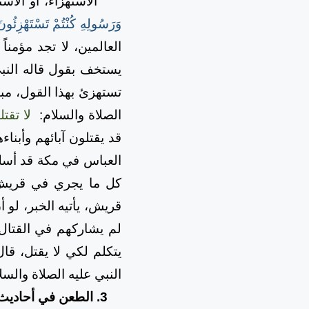
الاستهزاء، أو الاستخ
وَرَسُولِهِ كُنْتُمْ تَسْتَهْزِئُونَ
العالمين، لا تجد مؤمنا
يستخف بقول قاله النبي
تستهزئ بهذا القول، مبي
الصلاة والسلام:
لا تقت
قد يقتلون آبائهم وأبناء
العباس في مكة قد أسلم
كل ما يجري في قريش -
قريش، يأتيه الخبر، لو 
لم يشاركهم في القتال 
يتكلم لكي لا يقتل، قا
النبي عليه الصلاة وال
3. الطعن في أحاديث الرسول الصحيحة أو تكذيبها: