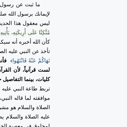
ما ثبت عن رسول الله
لإيمانك برسول الله صل
ليس معقول هذا الحديث، لا ي
مُتَّكِئًا عَلَى أَرِيكَتِهِ، يَأْتِي
كأن الله أخبره أنه سيك
تأخذ عن النبي عليه الصل
نَهَاكُمْ عَنْهُ فَانْتَهُوا﴾
فأن
لست قرآنياً، لأن القر
كليات، بينما التفاصيل
تربط طاعة النبي عليه ا
موافقته لما قاله النبي
الصلاة والسلام هو مشر
عليه الصلاة والسلام يط
لمخلوق في معصية الخال