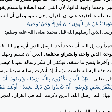
نبي وحدها واجبة لذاتها، لأن النبي عليه الصلاة والسلام يق
مع علماء العقيدة على أن القرآن وحي متلو، وعلى أن السنة
وَمَا يَنْطِقُ عَنِ الْهَوَى * إِنْ هُوَ إِلَّا وَحْيٌ يُوحَى﴾
.
رسل الذين أرسلهم الله قبل محمد صلى الله عليه وسلم:
ً رسول الله: أن تجحد أحد الرسل الذين أرسلهم الله قب
وحد، الدين واحد، والشرائع مختلفة
، الدين أن تسلم وجهك ل
ة وآخرها ينسخ ما سبقه، فيكفي أن تنكر رسالة سيدنا عيسى 
كرت هذه الرسالة فلست مؤمناً، إذا أنكرت رسالة سيدنا مو
ال تعالى:
﴿إِنَّ الَّذِينَ يَكْفُرُونَ بِاللَّهِ وَرُسُلِهِ وَيُرِيدُونَ أَنْ يُف
كْفُرُ بِبَعْضٍ وَيُرِيدُونَ أَنْ يَتَّخِذُوا بَيْنَ ذَلِكَ سَبِيلاً * أُولَئِكَ هُمُ 
أنبياء الله، رسل الله، الذين ذكرهم الله في القرآن، لمجر
 محمد صلى الله عليه وسلم: