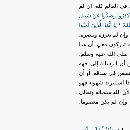
ي العالم كله، إن لم
َ كَفَرُوا وَصَدُّوا عَنْ سَبِيلِ
ْ * يَا أَيُّهَا الَّذِينَ آَمَنُوا
، وإن لم تعززه وتنصره،
م تدركون معي، أن هذا
 صلى الله عليه وسلم،
 أن الرسالة إلى جهة
 تطعن في صدقه، أو أن
إذا استثيرت شهوته فهو
لأن الله سبحانه وتعالى
 وإن لم يكن معصوماً،