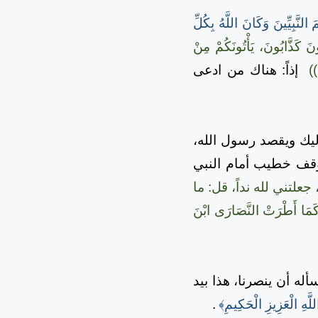
نَّبِيِّينَ وَكَانَ اللَّهُ بِكُلِّ
 كَذَّابُونَ، يَأْتُونَكُمْ مِنْ
مْ))
إذاً: هناك من ادعى
إليك ويقصد رسول الله،
قف خطيب أمام النبي
لتني لله نداً، قل: ما
َمَا أَطْرَتْ النَّصَارَى ابْنَ
له أن ينصرنا، هذا بيد
للَّهِ الْعَزِيزِ الْحَكِيمِ﴾
.