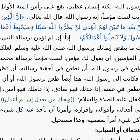
 الله، لكنه إنسان عظيم، يقع على رأس المئة الأوائل ف
نت لست مؤمناً، إنه رسول الله. قال الله تعالى:
﴿إِنَّ الَّذِين
َعْدِ مَا تَبَيَّنَ لَهُمُ الْهُدَى لَنْ يَضُرُّوا اللَّهَ شَيْئاً وَسَيُحْبِطُ أَعْمَالَهُم
سُولَ وَلَا تُبْطِلُوا أَعْمَالَكُمْ﴾
إذاً: إن لم تؤمن برسالة النبي
 ما ينقض إيمانك برسول الله صلى الله عليه وسلم. لعلك
 عن المؤمنين، أن يقول لك مؤمن: لست مؤمناً برسالة محمد
 تطعن في رسول الله، أن تطعن في أحقية رسالته، أن تظن
كانت إلى رسول الله، هذا أيضاً طعن برسول الله، أو أن
تطعن في عفته، إذا حدثك فهو صادق، إذا عاملك فهو أمين، 
قال عليه الصلاة والسلام:
((ويحك من يعدل إن لم أعدل))
عاله، وأقواله، وإقراره، وأمرنا أن نأخذ عنه كل شيء،
 كل شيء أمراً بمعصية، وهذا مستحيل.