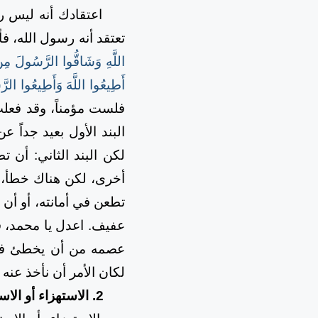
اعتقادك أنه ليس رسول
تعتقد أنه رسول الله، فأ
اللَّهِ وَشَاقُّوا الرَّسُولَ مِنْ ب
أَطِيعُوا اللَّهَ وَأَطِيعُوا الرَّ
فلست مؤمناً، وقد فعلت
البند الأول بعيد جداً
لكن البند الثاني: أن
أخرى، لكن هناك خطأ، ف
تطعن في أمانته، أو أن 
عفيف. اعدل يا محمد، ف
عصمه من أن يخطئ في أف
لكان الأمر أن نأخذ عنه
2. الاستهزاء أو الاستخفاف أو السباب: