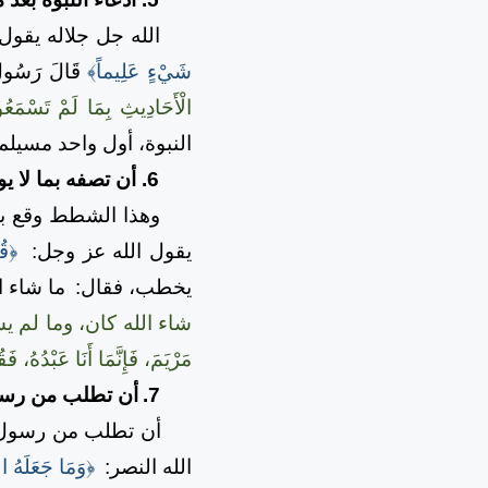
الله جل جلاله يقول
شَيْءٍ عَلِيماً﴾
قَالَ رَسُولُ 
الْأَحَادِيثِ بِمَا لَمْ تَسْمَعُوا أ
النبوة، أول واحد مسيلمة
6.
أن تصفه بما لا يو
وهذا الشطط وقع به م
يقول الله عز وجل:
﴿قُل
يخطب، فقال:
ما شاء ا
شاء الله كان، وما لم ي
مَرْيَمَ، فَإِنَّمَا أَنَا عَبْدُهُ، ف
7.
أن تطلب من رسول 
أن تطلب من رسول الله ص
الله النصر:
﴿وَمَا جَعَلَهُ الل