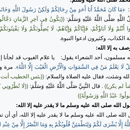
:
﴿مَا كَانَ مُحَمَّدٌ أَبَا أَحَدٍ مِنْ رِجَالِكُمْ وَلَكِنْ رَسُولَ اللَّهِ وَخَاتَمَ ال
اللَّهِ صَلَّى اللَّهُ عَلَيْهِ وَسَلَّمَ:
((يَكُونُ فِي آخِرِ الزَّمَانِ دَجَّالُونَ
َنْتُمْ وَلَا آبَاؤُكُمْ، فَإِيَّاكُمْ وَإِيَّاهُمْ، لَا يُضِلُّونَكُمْ وَلَا يَفْتِنُونَكُ
 الكذاب، وكثيرون ادعوا النبوة.
صف به إلا الله:
سلمون، أحد الشعراء يقول:
يا علام الغيوب قد لجأنا 
ْ لَا يَعْلَمُ مَنْ فِي السَّمَوَاتِ وَالْأَرْضِ الْغَيْبَ إِلَّا اللَّهُ﴾.
مرة و
لله وشئت، فقال عليه الصلاة والسلام:
((بئس الخطيب أنت، جع
شأ لم يكن))
. قال النَّبِيَّ صَلَّى اللَّهُ عَلَيْهِ وَسَلَّمَ:
((لَا تُطْرُونِي ك
َقُولُوا: عَبْدُ اللَّهِ وَرَسُولُهُ))
الله صلى الله عليه وسلم ما لا يقدر عليه إلا الله:
لى الله عليه وسلم ما لا يقدر عليه إلا الله، أي أن تسأ
َّهُ إِلَّا بُشْرَى لَكُمْ وَلِتَطْمَئِنَّ قُلُوبُكُمْ بِهِ وَمَا النَّصْرُ إِلَّا مِنْ عِنْدِ ا