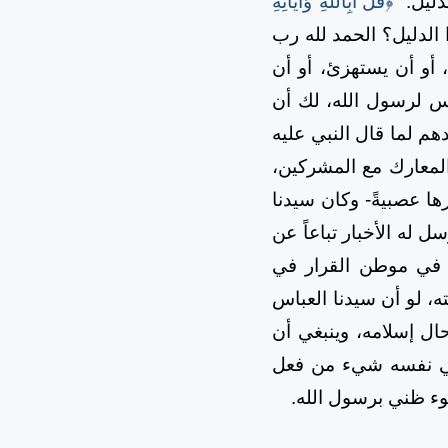
دليل:
﴿قُلْ أَبِاللَّهِ وَآَيَاتِهِ
الدليل؟ الحمد لله رب
، أو أن يستهزئ، أو أن
يس لرسول الله، لك أن
دهم لما قال النبي عليه
لمعارك مع المشركين،
رها عصبيةً- وكان سيدنا
له الأخبار تباعاً عن
ً في موطن القرار في
ه، لو أن سيدنا العباس
ال إسلامه، وينبغي أن
 في نفسه شيء من فعل
وء ظني برسول الله.