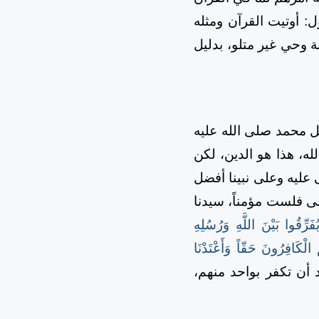
ول: أوتيت القرآن ومثله
 وحي غير متلو، بدليل
ل محمد صلى الله عليه
له، هذا هو الدين، لكن
عليه وعلى نبينا أفضل
سى فلست مؤمناً، سيدنا
َرِّقُوا بَيْنَ اللَّهِ وَرُسُلِهِ
الْكَافِرُونَ حَقّاً وَأَعْتَدْنَا
د أن تكفر بواحد منهم،