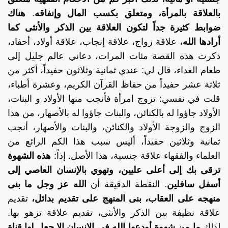
بالعلاقة بالمرأة، ومتعلق بكسب المال وإنفاقه
.
هناك
ضوابط كثيرة جداً لتكون العلاقة بين الذكر والأنثى كما
أرادها الله
، علاقة زواج، علاقة إنجاب، علاقة أولاد، أحفاد،
ذكرت هذه القصة مئات المرات، دعاني عالم جليل إلى
طعام الغداء، قال لي: عندي ثمانية وثلاثون حفيداً، أكثر من
ثلاثة عشر حفيداً من حفاظ القرآن الكريم، وعشرة أطباء،
قلت في نفسي: تزوج امرأة فأنجب منها الأولاد و البنات،
الأولاد جاؤوا له بالكنائن، والبنات جاؤوا له بالأصهار، من هذا
الزوج والزوجة الأولاد والكنائن، والبنات والأصهار، أنجب
ثمانية وثلاثين حفيداً، أليس سبب هذا الكم الرائع من
العلماء والفقهاء علاقة جنسية، هذا الأصل. إذاً:
هذه الشهوة
ترقى بك إلى أعلى عليين، وتهوي بالإنسان العاصي إلى
أسفل سافلين
. النقطة الدقيقة أن
الله عز وجل ما بنى
منهجه على العقاب، بنى المنهج على تقديم بدائل،
تقديم
علاقة نظيفة بين الذكر والأنثى، تقديم علاقة تزهو بها.
لذلك
ما من شهوة أودعها الله في الإنسان إلا جعل لها قناة