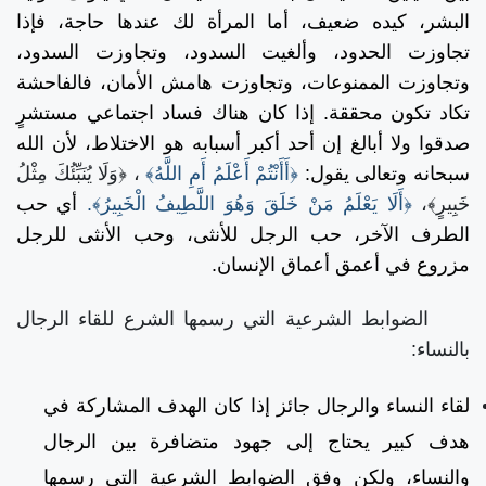
البشر، كيده ضعيف، أما المرأة لك عندها حاجة، فإذا
تجاوزت الحدود، وألغيت السدود، وتجاوزت السدود،
وتجاوزت الممنوعات، وتجاوزت هامش الأمان، فالفاحشة
تكاد تكون محققة. إذا كان هناك فساد اجتماعي مستشرٍ
صدقوا ولا أبالغ إن أحد أكبر أسبابه هو الاختلاط، لأن الله
سبحانه وتعالى يقول:
﴿أَأَنْتُمْ أَعْلَمُ أَمِ اللَّهُ﴾
، ﴿وَلَا يُنَبِّئُكَ مِثْلُ
خَبِيرٍ﴾،
﴿أَلَا يَعْلَمُ مَنْ خَلَقَ وَهُوَ اللَّطِيفُ الْخَبِيرُ﴾.
أي حب
الطرف الآخر، حب الرجل للأنثى، وحب الأنثى للرجل
مزروع في أعمق أعماق الإنسان.
الضوابط الشرعية التي رسمها الشرع للقاء الرجال
بالنساء:
لقاء النساء والرجال جائز إذا كان الهدف المشاركة في
هدف كبير يحتاج إلى جهود متضافرة بين الرجال
والنساء، ولكن وفق الضوابط الشرعية التي رسمها