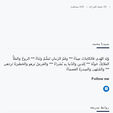
50 دقيقة للقراءة
440 مشاهدة
سيدنا محمد
وُلِدَ الهُدى فَالكائِناتُ ضِياءُ *** وَفَمُ الزَمانِ تَبَسُّمٌ وَثَناءُ *** الروحُ وَالمَلَأُ
المَلائِكُ حَولَهُ *** لِلدينِ وَالدُنيا بِهِ بُشَراءُ *** وَالعَرشُ يَزهو وَالحَظيرَةُ تَزدَهي
*** وَالمُنتَهى وَالسِدرَةُ العَصماءُ
Follow me
روابط سريعة