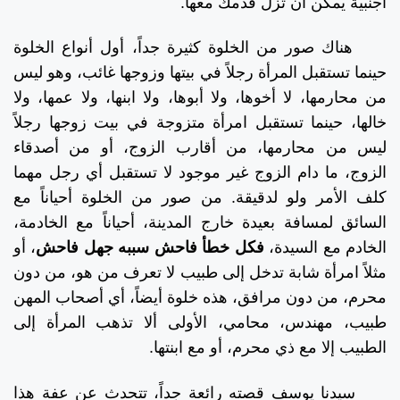
أجنبية يمكن أن تزل قدمك معها.
هناك صور من الخلوة كثيرة جداً، أول أنواع الخلوة
حينما تستقبل المرأة رجلاً في بيتها وزوجها غائب، وهو ليس
من محارمها، لا أخوها، ولا أبوها، ولا ابنها، ولا عمها، ولا
خالها، حينما تستقبل امرأة متزوجة في بيت زوجها رجلاً
ليس من محارمها، من أقارب الزوج، أو من أصدقاء
الزوج، ما دام الزوج غير موجود لا تستقبل أي رجل مهما
كلف الأمر ولو لدقيقة. من صور من الخلوة أحياناً مع
السائق لمسافة بعيدة خارج المدينة، أحياناً مع الخادمة،
الخادم مع السيدة،
فكل خطأ فاحش سببه جهل فاحش
، أو
مثلاً امرأة شابة تدخل إلى طبيب لا تعرف من هو، من دون
محرم، من دون مرافق، هذه خلوة أيضاً، أي أصحاب المهن
طبيب، مهندس، محامي، الأولى ألا تذهب المرأة إلى
الطبيب إلا مع ذي محرم، أو مع ابنتها.
سيدنا يوسف قصته رائعة جداً، تتحدث عن عفة هذا