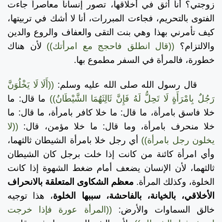
زوجتي؟ أنأ أثق في أخلاقها، تصور إنساناً معاصراً جاءت
الفتوى بالتحريم، فجاءت المبررات، أنا لا أشك في تربيتها،
كيف تأمرني بهذا وهي بنت التقى والعفاف والروع والدين
والالتزام؟
((قال انطلق فاحجج مع امرأتك))
لأن هناك
خطورة، فالمرأة في السفر مطموع بها.
قال رسول الله صلى الله عليه وسلم:
((أَلَا لَا يَخْلُوَنَّ
رَجُلٌ بِامْرَأَةٍ لَا تَحِلُّ لَهُ فَإِنَّ ثَالِثَهُمَا الشَّيْطَانُ))
ما قال: ما
خلا فاسق بامرأة، ما قال: ما خلا كافر بامرأة، ما قال: ما
خلا منحرف بامرأة، وما قال: ما خلا مؤمن، قال:
((لا
يخلون رجل بامرأة))
أي رجل خلا بامرأة الشيطان ثالثهما،
وأي امرأة كائنة من كانت إذا خلت برجل كان الشيطان
ثالثهما، لأن الإنسان يضعف أمام ضغط الشهوة إذا كانت
الخلوة، وكذلك المرأة.
معظم الشكاوى المتعلقة بالانحراف
الأخلاقي، بالخيانة، بالفاحشة، سببها الخلوة
، هذا توجيه
خالق السماوات والأرض:
((المرأة عورة فإذا خرجت