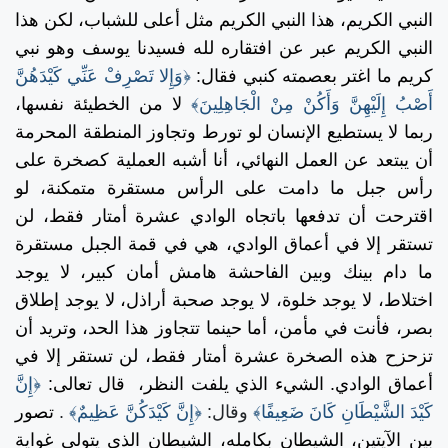
النبي الكريم، هذا النبي الكريم مثل أعلى للشباب، لكن هذا
النبي الكريم عبر عن افتقاره لله فسيدنا يوسف وهو نبي
كريم ما اغتر بعصمته كنبي فقال:
﴿وَإِلا تَصْرِفْ عَنِّي كَيْدَهُنَّ
أَصْبُ إِلَيْهِنَّ وَأَكُنْ مِنْ الْجَاهِلِينَ﴾
لا من الخطيئة نفسها،
ربما لا يستطيع الإنسان لو تورط وتجاوز المنطقة المحرمة
أن يبتعد عن العمل النهائي، أنا أشبه العملية كصخرة على
رأس جبل ما دامت على الرأس مستقرة متمكنة، لو
اقترحت أن تدفعها باتجاه الوادي عشرة أمتار فقط، لن
تستقر إلا في أعماق الوادي، هي في قمة الجبل مستقرة
ما دام بينك وبين الفاحشة هامش أمان كبير، لا يوجد
اختلاط، لا يوجد خلوة، لا يوجد صحبة أراذل، لا يوجد إطلاق
بصر، فأنت في مأمن، أما حينما تتجاوز هذا الحد، وتريد أن
تزحزح هذه الصخرة عشرة أمتار فقط، لن تستقر إلا في
أعماق الوادي. الشيء الذي يلفت النظر،
قال تعالى:
﴿إِنَّ
كَيْدَ الشَّيْطَانِ كَانَ ضَعِيفًا﴾
وقال:
﴿إِنَّ كَيْدَكُنَّ عَظِيمٌ﴾
.
تصور
بين الآيتين، الشيطان بكامله، الشيطان الذي يتولى غواية