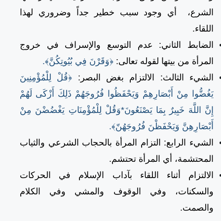
الشرع،
أي
وجود سبب خطير جداً وضروري لهذا
اللقاء.
الضابط الثاني: عدم التوسع والإسراف في خروج
المرأة من بيتها لقوله تعالى:
﴿وَقَرْنَ فِي بُيُوتِكُنَّ﴾.
الشيء الثالث: الالتزام بغض البصر:
﴿قُلْ لِلْمُؤْمِنِينَ
يَغُضُّوا مِنْ أَبْصَارِهِمْ وَيَحْفَظُوا فُرُوجَهُمْ ذَلِكَ أَزْكَى لَهُمْ
إِنَّ اللَّهَ خَبِيرٌ بِمَا يَصْنَعُونَ*وَقُلْ لِلْمُؤْمِنَاتِ يَغْضُضْنَ مِنْ
أَبْصَارِهِنَّ وَيَحْفَظْنَ فُرُوجَهُنّ﴾.
الشيء الرابع: التزام المرأة بالحجاب الشرعي والثياب
المحتشمة، أي المرأة تحتشم.
الالتزام أثناء اللقاء بآداب الإسلام في الحركات
والسكنات، وفي الوقوف والمشي وفي الكلام
والصمت.