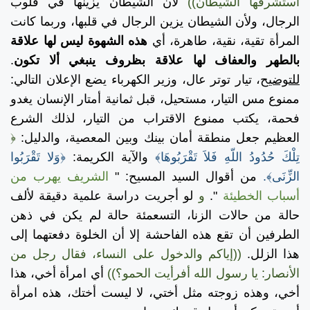
استشرفها الشيطان))
لأن الشيطان يزينها في قلوب
الرجال، ولأن الشيطان يزين الرجال في قلبها، وربما كانت
المرأة تقية، نقية، طاهرة، أي
هذه الشهوة ليس لها علاقة
بالطهر والعفاف لها علاقة بظروف ينبغي ألا تكون
.
للتوضيح
، تيار توتر عال، وزير الكهرباء يضع الإعلان التالي:
ممنوع مس التيار، مستحيل، قبل ثمانية أمتار الإنسان يغدو
فحمة، يكتب ممنوع الاقتراب من التيار، لذلك الشرع
العظيم جعل منطقة أمان بينك وبين المعصية، والدليل:
﴿
تِلْكَ حُدُودُ اللّهِ فَلاَ تَقْرَبُوهَا﴾
والآية الكريمة:
﴿وَلا تَقْرَبُوا
الزِّنَى﴾.
من أقوال السيد المسيح: "
الشريف يهرب من
أسباب الخطيئة
".
و
لو أجريت دراسة علمية دقيقة لألف
حالة من حالات الزنا، التسعمئة حالة لم يكن في ذهن
الطرفين أن تقع هذه الفاحشة إلا أن الخلوة دفعتهما إلى
هذا الزلل.
((إياكم والدخول على النساء، فقال رجل من
الأنصار: يا رسول الله أفرأيت الحمو؟))
أي امرأة أخي، هذا
أخي، وهذه زوجته مثل أختي، لا ليست أختك، هذه امرأة