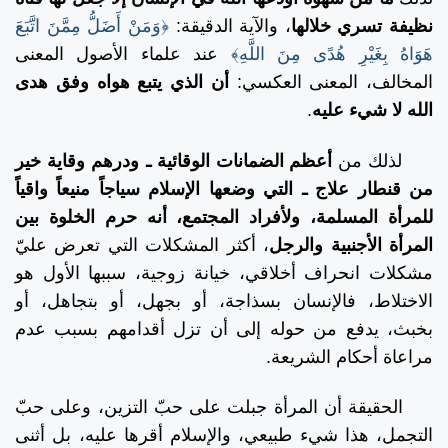
نظيفة تسري خلالها
، والآية الدقيقة:
﴿وَمَنْ أَضَلُّ مِمَّنَ اتَّبَعَ
هَوَاهُ بِغَيْرِ هُدًى مِنَ اللَّهِ﴾
عند علماء الأصول المعنى
المخالف، المعنى العكسي:
أن الذي يتبع هواه وفق هدى
الله لا شيء عليه
.
لذلك من
أعظم الضمانات الوقائية ـ ودرهم وقاية خير
من قنطار علاج ـ التي وضعها الإسلام سياجاً منيعاً واقياً
للمرأة المسلمة، ولأفراد المجتمع، أنه حرم الخلوة بين
المرأة الأجنبية والرجل
، أكثر المشكلات التي تعرض عليّ
مشكلات انحراف أخلاقي، خيانة زوجية، سببها الأول هو
الاختلاط، فالإنسان بسذاجة، أو بجهل، أو بتجاهل، أو
بخبث، يدفع من حوله إلى أن تزل أقدامهم بسبب عدم
مراعاة أحكام الشريعة.
الحقيقة أن المرأة جبلت على حبّ التزين، وعلى حبّ
التجمل، هذا شيء طبيعي، والإسلام أقرها عليه، بل أثنى