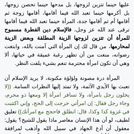
عليها حينما تتزين لزوجها، بل مدحها حينما تحصن زوجها،
بل أكرمها حينما تعبد الله فيما أقامها، أقامها زوجة ثم
أقامها أم ثم أقامها جدة، المرأة حينما تعبد الله فيما أقامها
ترقى عند الله عز وجل،
فالإسلام دين الفطرة مسموح
للمرأة أن تتزين لزوجها الزينة المطلقة وبعض الزينة
لمحارمها
، من قال لك إن المرأة التي آمنت بالله، وابتغت
رضوانه، منعت من أن تظهر رغبة عميقة في حياتها، ألا
وهي أن تكون امرأة محترمة تنعم بشيء يلفت النظر.
المرأة درة مصونة ولؤلؤة مكنونة، لا يريد الإسلام أن
تعبث بها الأيدي الآثمة، ولا تمتد إليها النظرات السامة.
((لا
يخلون رجل بامرأة، ولا تسافر امرأة إلا ومعها ذو محرم،
وجاء رجل فقال: إن امرأتي خرجت إلى الحج، وإني اكتتبت
في غزوة كذا وكذا، قال: انطلق فاحجج مع امرأتك))
تعليق
لطيف، لو أن هذا الإنسان معاصر ماذا يقول للشيخ؟ يقول:
معقول أن أدع الجهاد في سبيل الله وأذهب لمرافقة