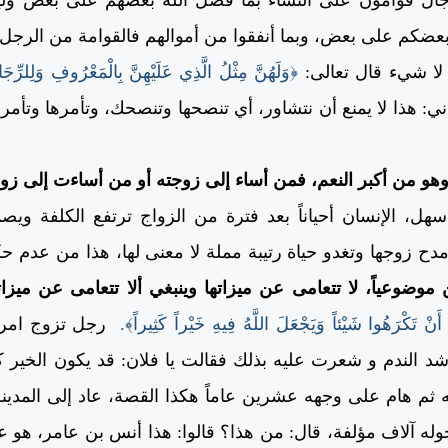
بعضكم على بعض، وبما أنفقوا من أموالهم فالقوامة من الرجل إل
لا شيء قال تعالى:
﴿وَلَهُنَّ مِثْلُ الَّذِي عَلَيْهِنَّ بِالْمَعْرُوفِ وَلِلرِّجَال
ني: هذا لا يمنع أن نتشاور، أي تنصحها وتنصحك، وتأمرها وتأمر
و من أكبر النعم، فمن أساء إلى زوجته أو من أساءت إلى زوجه
سهل، الإنسان أحياناً بعد فترة من الزواج ترتفع الكلفة و
 زوجها وتغدو حياة رتيبة مملة لا معنى لها، هذا من عدم ح
 موضوعياً، لا تتعامى عن ميزاتها وينبغي ألا تتعامى عن ميزا
نْ تَكْرَهُوا شَيْئاً وَيَجْعَلَ اللَّهُ فِيهِ خَيْراً كَثِيراً﴾.
رجل تزوج امرأ
 أشد الندم و شعرت عليه بذلك فقالت يا فلان: قد يكون الخير ك
 ثم هام على وجهه عشرين عاماً هكذا القصة، عاد إلى المدي
له آلاف مؤلفة، قال: من هذا؟ قالوا: هذا أنس بن عامر، هو عا