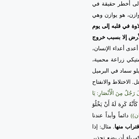
 إلى أخطر حقيقة في
يوازن، هو يوازن وهي
وة في قلبه إلى يوم
أرض إلا بسبب خروج
عدى أعداء الإنسان،
ستيكي زراعة محمية،
يلو سماد في البرميل
 الاختلاط والانفتاح
َ رَجُلٌ مِنَ الْأَنْصَارِ: يَا
َنَّهُ كَرِهَ لَهُ أَنْ يَخْلُوَ
طَان))
دائماً وأبداً عندنا
قتراب منها
. مثال: إذا
هرباء أن يضع تحذير