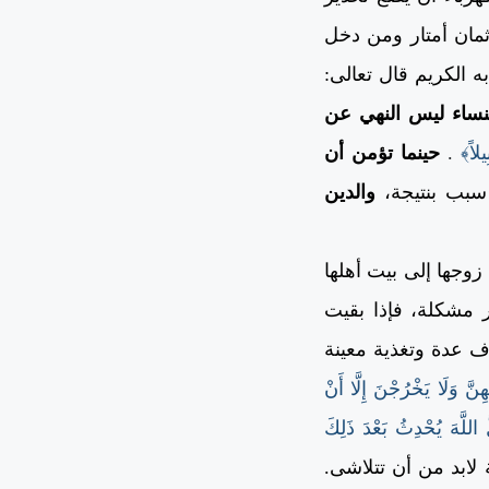
ثمان أمتار ومن دخل
 الكريم قال تعالى:
لنساء ليس النهي عن
يلاً﴾
.
حينما تؤمن أن
سبب بنتيجة،
والدين
وجها إلى بيت أهلها
 مشكلة، فإذا بقيت
 عدة وتغذية معينة
نَّ وَلَا يَخْرُجْنَ إِلَّا أَنْ
َ اللَّهَ يُحْدِثُ بَعْدَ ذَلِكَ
لابد من أن تتلاشى.