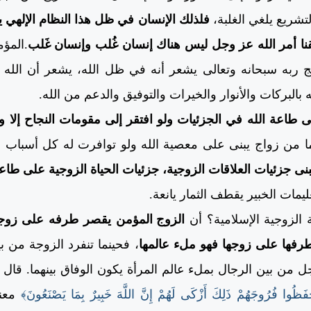
تشريع يلغي الغلبة،
فلذلك الإنسان في ظل هذا النظام الإلهي ي
قنا أمر الله عز وجل ليس هناك إنسان غُلب وإنسان غَلب
.المؤم
 ربه سبحانه وتعالى يشعر أنه في ظل الله، يشعر أن الله 
بالبركات والأنوار والخيرات والتوفيق والدعم من الله.
عة الله في الجزئيات ولو افتقر إلى مقومات النجاح إلا ويت
ا من زواج يبنى على معصية الله ولو توافرت له كل أسباب الن
نى جزئيات العلاقات الزوجية، جزئيات الحياة الزوجية على طاع
يمات الخبير يقطف الثمار يانعة.
الزوجية الإسلامية؟ أن
الزوج المؤمن يقصر طرفه على زوج
رفها على زوجها فهو ملء عالمها
، فحينما تنفرد الزوجة من ب
جل من بين الرجال بملء عالم المرأة يكون الوفاق بينهما. قال 
فَظُوا فُرُوجَهُمْ ذَلِكَ أَزْكَى لَهُمْ إِنَّ اللَّهَ خَبِيرٌ بِمَا يَصْنَعُونَ﴾
معن