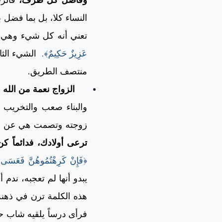
النساء كلا، بل بما فضل 
تعني أنه كل شيء وهي 
عَزِيزٌ حَكِيمٌ﴾.
الشيء الثا
منتصف الطريق.
الزواج نعمة من الله وه
والبناء صعب والتخريب 
زوجته وتصمت هي عن مدح
ترعى أولادك، فدائماً كن
﴿فَإِنْ كَرِهْتُمُوهُنَّ فَعَسَى أَ
يبدو أنها لم تعجبه، ندم
هذه الكلمة ترن في ذهنه
فرأى درساً يلقيه شاب حو