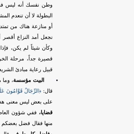
وطن نفسك أنه ليس في ا
البطولة لا أن تنعدم ال
أو منازعة هناك من تمتد ب
نجعل أمد النزاع أقصر أم
وكأن شيئاً لم يكن، فإذ
قصيرة جداً، مرحلة الخرو
قبيل رعاية مبادئ الشريع
البيت مؤسسة
، وما 
قال:
﴿الرِّجَالُ قَوَّامُونَ عَلَ
على بعض ليس معنى هذ
قضايا،
ففي شؤون العاطفة
منها فقال فضل بعضكم
وفاضل كل طرف،
فالرج