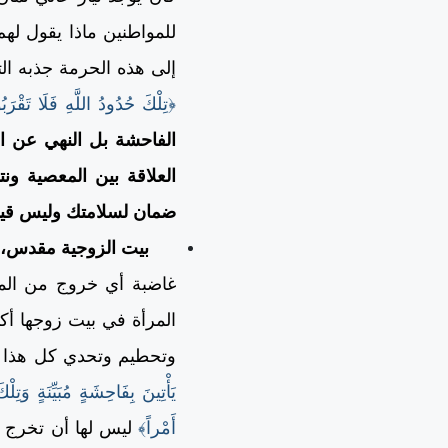
للمواطنين ماذا يقول لهم
إلى هذه الحرمة جذبه الت
﴿تِلْكَ حُدُودُ اللَّهِ فَلَا تَقْرَب
الفاحشة بل النهي عن ا
العلاقة بين المعصية ونت
ضمان لسلامتك وليس قيدا
بيت الزوجية مقدس،
غاضبة أي خروج من الم
المرأة في بيت زوجها أ
وتحطيم وتحدي كل هذا ا
يَأْتِينَ بِفَاحِشَةٍ مُبَيِّنَةٍ وَتِ
أَمْراً﴾
ليس لها أن تخرج و