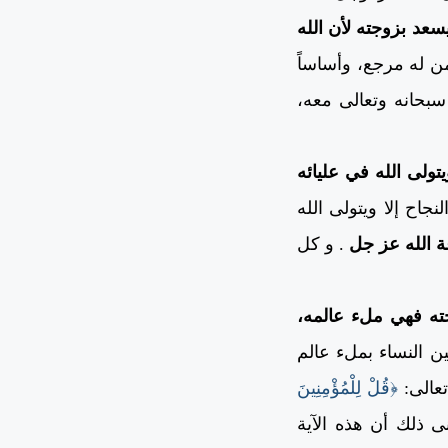
سعد بزوجته لأن الله
ن له مرجع، وأساساً
سبحانه وتعالى معه،
ولى الله في عليائه
جاح إلا ويتولى الله
ة الله عز جل
. و
كل
ته فهي ملء عالمه،
ين النساء بملء عالم
تعالى:
﴿قُلْ لِلْمُؤْمِنِينَ
ى ذلك أن هذه الآية