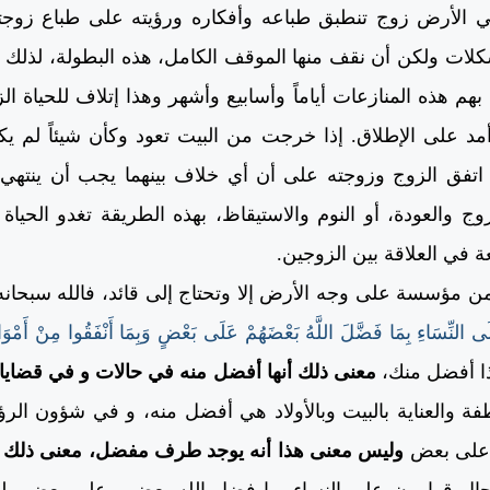
لأرض زوج تنطبق طباعه وأفكاره ورؤيته على طباع زوجته،
مشكلات ولكن أن نقف منها الموقف الكامل، هذه البطولة، لذلك
هم هذه المنازعات أياماً وأسابيع وأشهر وهذا إتلاف للحياة الز
د على الإطلاق. إذا خرجت من البيت تعود وكأن شيئاً لم يكن،
ا اتفق الزوج وزوجته على أن أي خلاف بينهما يجب أن ينتهي
ج والعودة، أو النوم والاستيقاظ، بهذه الطريقة تغدو الحياة
ة في العلاقة بين الزوجين.
من مؤسسة على وجه الأرض إلا وتحتاج إلى قائد، فالله سبحانه
ى النِّسَاءِ بِمَا فَضَّلَ اللَّهُ بَعْضَهُمْ عَلَى بَعْضٍ وَبِمَا أَنْفَقُوا مِنْ أَمْوَا
ا أفضل منك،
معنى ذلك أنها أفضل منه في حالات و في قضايا
 والعناية بالبيت وبالأولاد هي أفضل منه، و في شؤون الرؤي
 على بعض
وليس معنى هذا أنه يوجد طرف مفضل، معنى ذل
ال قوامون على النساء بما فضل الله بعضهم على بعض ول