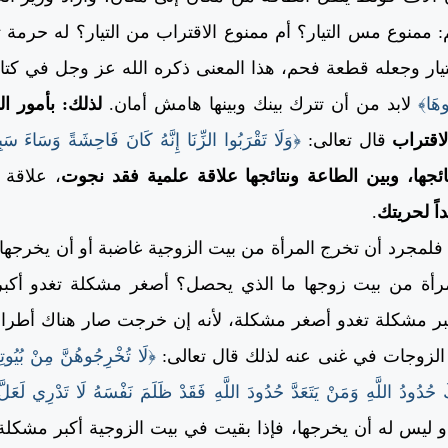
: ممنوع مس التيار؟ أم ممنوع الاقتراب من التيار؟ له حرمة 
يار وجعله قطعة فحم، هذا المعنى ذكره الله عز وجل في كتابه
ُوهَا﴾
لابد من أن تترك بينك وبينها هامش أمان.
لذلك: بأمور ا
لاقتراب
قال تعالى:
﴿وَلَا تَقْرَبُوا الزِّنَا إِنَّهُ كَانَ فَاحِشَةً وَسَاءَ سَبِ
ائجها، وبين الطاعة ونتائجها علاقة علمية فقد نجوت
، علاقة 
ً لحريتك
.
فلمجرد أن تخرج المرأة من بيت الزوجية غاضبة أو أن يخرجها ز
رأة من بيت زوجها ما الذي يحصل؟ أصغر مشكلة تغدو أكبر
كبر مشكلة تغدو أصغر مشكلة، لأنه إن خرجت صار هناك أطراف
لزوجات في غنى عنه لذلك قال تعالى:
﴿لَا تُخْرِجُوهُنَّ مِنْ بُيُوتِهِ
لْكَ حُدُودُ اللَّهِ وَمَنْ يَتَعَدَّ حُدُودَ اللَّهِ فَقَدْ ظَلَمَ نَفْسَهُ لَا تَدْرِي لَعَلّ
 ليس له أن يخرجها، فإذا بقيت في بيت الزوجية أكبر مشكلة 