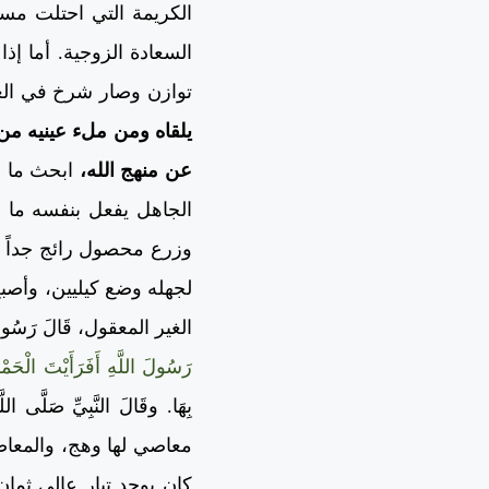
الكريمة التي احتلت مسا
السعادة الزوجية. أما إذ
توازن وصار شرخ في الع
يلقاه ومن ملء عينيه من 
عن منهج الله،
ابحث ما ش
الجاهل يفعل بنفسه ما ل
وزرع محصول رائج جداً في
لجهله وضع كيليين، وأصبح
الغير المعقول، قَالَ رَسُولَ اللّ
رَسُولَ اللَّهِ أَفَرَأَيْتَ الْحَمْ
بِهَا. وقَالَ النَّبِيِّ صَلَّى اللّ
معاصي لها وهج، والمعاص
كان يوجد تيار عالي ثما