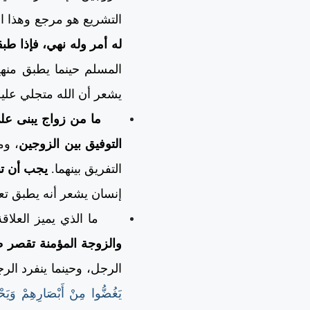
التشريع هو مرجع وهذا ال
له أمر وله نهي، فإذا طب
المسلم حينما يطبق منهج
يشعر أن الله متجلي عليه 
ما من زواج يبنى على طا
التوفيق بين الزوجين
، وم
التفريق بينهما.
يجب أن تب
إنسان يشعر أنه يطبق تعل
ما الذي يميز العلاقة 
والزوجة المؤمنة تقصر ط
الرجل، وحينما ينفرد الر
يَغُضُّوا مِنْ أَبْصَارِهِمْ وَيَحْ