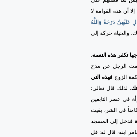
ا أن هذه القوامة لا
ِ عَلَيْهِنَّ دَرَجَةٌ وَاللَّهُ
ك، والحياة حركة إلى
ا تكفر هذه النعمة،
يصمت الرجل عن مدح
كمة الزوج
فهذه التي
تك
. لذلك قال تعالى:
ة في عصر التابعين
امناً في الشر، بقيت
نة فدخل إلى المسجد
مر ابنه، قال له: قل