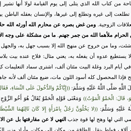
حة من كتاب الله الذي يتلى إلى يوم القيامة لولا أنها تشير
ا تطلعت إلى غيره وتطلع إلى غيرها، والإنسان بعقله الباطن 
لاقات الزوجية.
ومن غض بصره عن محارم الله أورثه الله حلا
الحرام ملأهما الله من جمر جهنم
.
ما من مشكلة على وجه ال
ئت، وما من خروج عن منهج الله إلا بسبب جهل به، والجهل أ
ا يستطيع عدوه أن يفعله به، يعني مثال: فلاح عنده بيت بلا
 أيام البرد وغلة البيت مئتان ألف، اشترى سماد التعليمات ك
 فإذا المحصول كله أسود اللون مات، ضيع مئتان ألف لأنه جاهل.
َهِ صَلَّى اللَّهُ عَلَيْهِ وَسَلَّمَ:
((إِيَّاكُمْ وَالدُّخُولَ عَلَى النِّسَاءِ، فَقَال
وَ، قَالَ: الْحَمْوُ الْمَوْتُ))
وَمَعْنَى قَوْلِهِ الْحَمْوُ يُقَالُ هُوَ أَخُو الزَّوْجِ كَأ
َهُ عَلَيْهِ وَسَلَّمَ:
((لا يَخْلُوَنَّ رَجُلٌ بِامْرَأَةٍ إِلا كَانَ ثَالِثَهُمَا الشَّيْ
ي التي لها وهج لها قوة جذب
النهي لا عن مقارفتها بل عن الا
ن آلاف فولط ينقل الطاقة من مكان إلى مكان، وأراد وزير الك