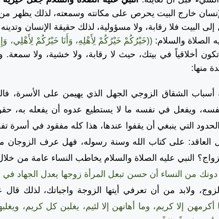
لإنسان خارج البيت يحرص على مكانته وسمعته، لذلك يظهر من
 إلى البيت فلا رقابة، ولا مسؤولية، لذلك حقيقة الإنسان وتدينه و
 الصلاة والسلام:
((خَيْرُكُمْ خَيْرُكُمْ لِأَهْلِهِ، وَأَنَا خَيْرُكُمْ لِأَهْلِي، 
 أخلاقياً في بيتك، حيث لا رقابة، ولا خشية، ولا سمعة. وإ
ة منها:
اب الشقاق الزوجي الجهل الذي يهيمن على الأسرة، فالج
فسه، ويفعل في نفسه ما لا يستطيع عدوه أن يفعله به، حقوق
لحدود التي ينبغي أن يقفوا عندها، هذا كله مفقود في أسرة تف
ل العاقد: على كتاب الله وسنة رسوله، فهل عرف الزوجان ما
واج؟ النبي عليه الصلاة والسلام يخاطب النساء عامة من خلال
 دونك من النساء أن حسن تبعل المرأة زوجها يعدل الجهاد في س
زوج، ولابد من أن تعرفي أيتها الزوجة واجباتك، لذلك قال عل
ا أكرمهن إلا كريم، وما أهانهن إلا لئيم، يغلبن كل كريم، ويغلب