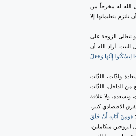
 الله له مخرجاً من
لتزم بتعليماتها إلا
 تتعالى الزوجة على
البيت. أراد الله أن
 لِتَسْكُنُوا إِلَيْهَا وَجَعَلَ
دة ولذّات، اللذّات
من الداخل، اللذّات
، وتسعده، ولا علاقة
فرق الاقتصادي كبير،
:
﴿وَمِنْ آَيَاتِهِ أَنْ خَلَقَ
ل الزوجين متكاملين،