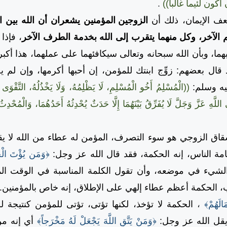
كون لئيماً غالباً))
.
الإيمان، ذلك أن
الزوجين المؤمنين يشعران أن الله بين
 الآخر، وكل منهما يتقرب إلى الله بخدمة الطرف الآخر
، فإذا
اقبهما، وبأن الله سبحانه وتعالى سيكافئهما على عملهما، هذا أكب
ال بعضهم: زوِّج ابنتك للمؤمن، إن أحبها أكرمها، وإن لم يح
يه وسلم:
((الْمُسْلِمُ أَخُو الْمُسْلِمِ، لَا يَظْلِمُهُ، وَلَا يَخْذُلُهُ، التَّقْوَى ه
اللَّهِ عَزَّ وَجَلَّ لَا يُفَرِّقُ بَيْنَهُمَا إِلَّا حَدَثٌ يُحْدِثُهُ أَحَدُهُمَا، وَالْمُحْ
الزوجي هو سوء التصرف، المؤمن له عطاء من الله لا يقدر
لعامة الناس، إنه الحكمة، فقد قال الله عز وجل:
﴿وَمَن يُؤْتَ الْحِ
لشيء في موضعه، وأن تقول الكلمة المناسبة في الوقت ا
ب، الحكمة أعظم عطاء إلهي على الإطلاق، إنه خاص بالمؤمنين.
الَهُمْ﴾
،
الحكمة لا تؤخذ، لكنها تؤتى، تؤتى للمؤمن كنتيجة 
 يقل الله عز وجل:
﴿وَمَنْ يَتَّقِ اللَّهَ يَجْعَلْ لَهُ مَخْرَجاً﴾
أي إنه من