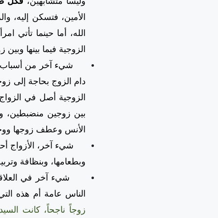
وليسا متشابهين،
فكل طر
الأمين، فتسكن إليه، وا
الله، أما حينما تأتي ام
الزوجية فيما بينها وبين ز
شيء آخر من أسباب الشق
دام الزوج بحاجة إلى زوج
الزوجية أصل في الزواج
بين زوجين منضبطين، وق
الأنس وعطف زوجها ووجود
شيء آخر، الأزواج أحياناً
وبطعامها، وبنظافة وتربية
شيء آخر في العلاقة ا
الناس عامة أم هذه الت
زوجاً ناجحاً، كانت الس