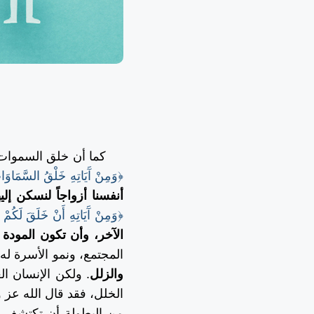
كما أن خلق السموات وال
﴿وَمِنْ آَيَاتِهِ خَلْقُ السَّمَاوَا
أنفسنا أزواجاً لنسكن إل
﴿وَمِنْ آَيَاتِهِ أَنْ خَلَقَ لَكُمْ 
الآخر، وأن تكون المودة 
المجتمع، ونمو الأسرة له
والزلل
. ولكن الإنسان ال
الخلل، فقد قال الله عز
من البطولة أن تكتشف ا