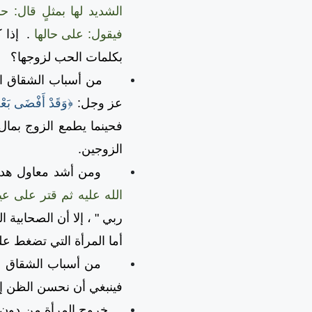
الشديد لها بمثلٍ قال: 
فيقول: على حالها
.
إذا 
بكلمات الحب لزوجها؟
من أسباب الشقاق الزوج
عز وجل:
﴿وَقَدْ أَفْضَى بَعْض
فحينما يطمع الزوج بمال 
الزوجين.
ومن أشد معاول هدم الس
الله عليه ثم قتر على عي
ربي " ، إلا أن الصحابية ا
أما المرأة التي تضغط ع
من أسباب الشقاق الزوج
فينبغي أن نحسن الظن إن
خروج المرأة من دون إذ