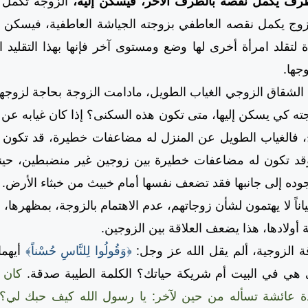
ف يكمل نقصه بالطرف الآخر، فيسكن إليه،
الزوجة تكمل ن
لزوج يكمل نقصه العاطفي بزوجته الجياشة العاطفية، فيسكن إ
رأة لتقلد امرأة أخرى لها وضع ومستوى آخر فإنها بهذا التقليد 
وجها.
اق الزوجي الغياب الطويل، مادامت الزوجة بحاجة لزوجها 
ته كي يسكن إليها، متى تكون هذه السكنى؟ إذا كان غيابه عن ا
، فالغياب الطويل عن المنزل له مضاعفات خطيرة، قد تكون 
د تكون له مضاعفات خطيرة بين زوجين غير منضبطين، حينما
ه إلى جانبها فقد تضعف نفسها أمام خبيث من خبثاء الأرض.
 لا يهتمون لشأن زوجاتهم، عدم الاهتمام بالزوجة، بمظهرها، وبع
 أولادها، هذا يضعف العلاقة بين الزوجين.
لزوجية، ألم يقل الله عز وجل:
﴿وَقُولُوا لِلنَّاسِ حُسْناً﴾
أيهم
ي هي في البيت أم شريكة حياتك؟ الكلمة الطيبة صدقة.
كان ع
يدة عائشة تسأله من حين لآخر: يا رسول الله كيف حبك لي؟