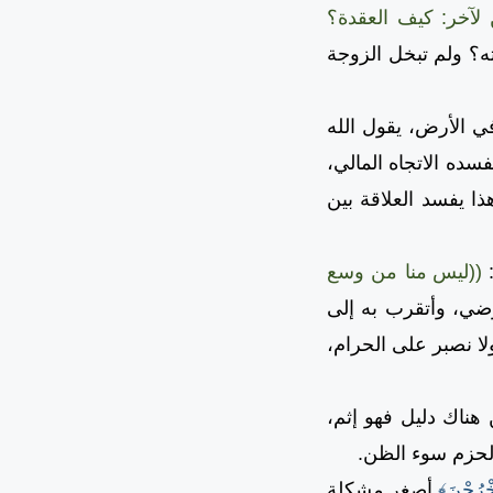
 لآخر: كيف العقدة؟
ته؟ ولم تبخل الزوجة
 الأرض، يقول الله
فسده الاتجاه المالي،
ذا يفسد العلاقة بين
:
((ليس منا من وسع
رضي، وأتقرب به إلى
ولا نصبر على الحرام،
ناك دليل فهو إثم،
الحزم سوء الظن.
َخْرُجْنَ﴾
أصغر مشكلة