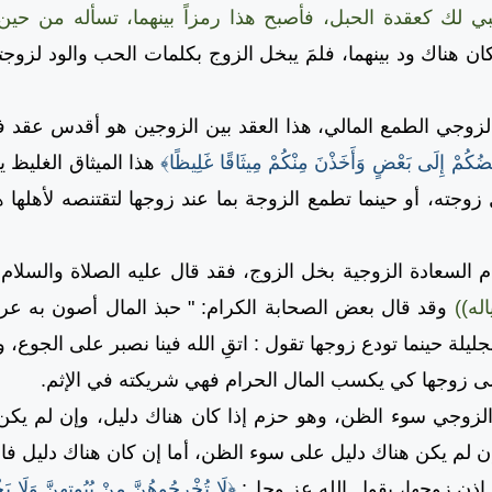
حبي لك كعقدة الحبل، فأصبح هذا رمزاً بينهما، تسأله من حين
كان هناك ود بينهما، فلمَ يبخل الزوج بكلمات الحب والود لزوج
ي الطمع المالي، هذا العقد بين الزوجين هو أقدس عقد في
ُكُمْ إِلَى بَعْضٍ وَأَخَذْنَ مِنْكُمْ مِيثَاقًا غَلِيظًا﴾
هذا الميثاق الغليظ ي
زوجته، أو حينما تطمع الزوجة بما عند زوجها لتقتنصه لأهلها ه
عادة الزوجية بخل الزوج، فقد قال عليه الصلاة والسلام
اله))
وقد قال بعض الصحابة الكرام: " حبذ المال أصون به ع
لجليلة حينما تودع زوجها تقول : اتقِ الله فينا نصبر على الجوع، 
لى زوجها كي يكسب المال الحرام فهي شريكته في الإثم.
ي سوء الظن، وهو حزم إذا كان هناك دليل، وإن لم يكن ه
 لم يكن هناك دليل على سوء الظن، أما إن كان هناك دليل ف
ن زوجها، يقول الله عز وجل:
﴿لَا تُخْرِجُوهُنَّ مِنْ بُيُوتِهِنَّ وَلَا ي