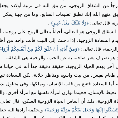
جاً من الشقاق الزوجي، من يتق الله في تربية أولاده يجعل
ق منهج الله إنك تطبق تعليمات الصانع، وما من جهة يمكن أن ت
يرة، قال تعالى:
﴿وَلَا يُنَبِّئُكَ مِثْلُ خَبِيرٍ﴾
.
ق الزوجي هو التعالي، أحياناً يتعالى الزوج على زوجته، أو
دم السعادة الزوجية، إذا دخلتَ إلى البيت فأنت واحد من أهل 
الرحمة، قال تعالى:
﴿وَمِنْ آَيَاتِهِ أَنْ خَلَقَ لَكُمْ مِنْ أَنْفُسِكُمْ أَزْوَاجًا
د هو تصرف يعبر صاحبه به عن الحب، والرحمة هي الشفقة.
 يهدم الحياة الزوجية، حقيقة دقيقة جداً أنه في حياتنا سعا
 طعام نفيس، من بيت واسع، ومناظر خلابة، لكن السعادة تنبع 
 أما السعادة فتنبع من قلب الإنسان، ويملكها، وفي متناول يده
 تحيط بالإنسان، فحينما توازن امرأة نفسها مع امرأة أخرى، وال
اة الزوجية، ذلك أن أساس الحياة الزوجية السكن، قال تعالى
َسْكُنُوا إِلَيْهَا وَجَعَلَ بَيْنَكُمْ مَوَدَّةً وَرَحْمَةً﴾
ولحكمة أرادها الله جع