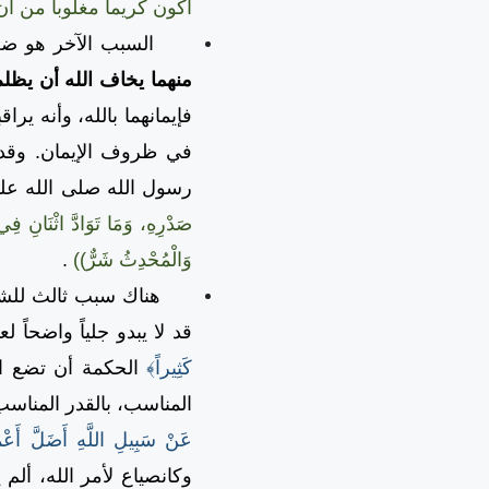
أكون كريماً مغلوباً من أن أ
السبب الآخر هو ضعف 
منهما يخاف الله أن يظلم
فإيمانهما بالله، وأنه ير
في ظروف الإيمان. وقد ق
رسول الله صلى الله عل
صَدْرِهِ، وَمَا تَوَادَّ اثْنَانِ فِي 
وَالْمُحْدِثُ شَرٌّ))
.
هناك سبب ثالث للشقاق 
قد لا يبدو جلياً واضحاً 
كَثِيراً﴾
الحكمة أن تضع ا
المناسب، بالقدر المناس
عَنْ سَبِيلِ اللَّهِ أَضَلَّ أَعْمَ
وكانصياع لأمر الله، ألم