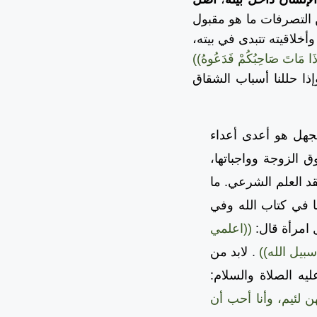
 التصرفات ما هو مقبول
أخلاقيته تتبدى في بيته،
وَإِذَا مَاتَ صَاحِبُكُمْ فَدَعُوهُ))
ذا حللنا أسباب الشقاق
هل هو أعدى أعداء
 الزوجة وواجباتها،
قد العلم الشرعي. ما
 في كتاب الله وفي
 امرأة قال:
((اعلمي
بيل الله))
.
لابد من
يه الصلاة والسلام:
هن لئيم، وأنا أحب أن