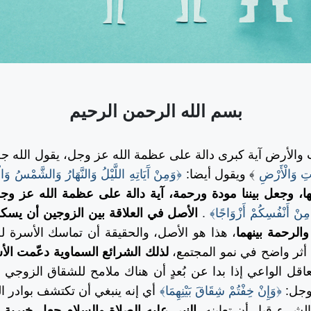
بسم الله الرحمن الرحيم
أرض آية كبرى دالة على عظمة الله عز وجل، يقول الله جل ج
تِ وَالْأَرْضِ
﴾
ويقول أيضا:
﴿وَمِنْ آَيَاتِهِ اللَّيْلُ وَالنَّهَارُ وَالشَّمْسُ وَال
يها، وجعل بيننا مودة ورحمة، آية دالة على عظمة الله عز وج
مِنْ أَنْفُسِكُمْ أَزْوَاجًا﴾
.
الأصل في العلاقة بين الزوجين أن يسك
والرحمة بينهما
، هذا هو الأصل، والحقيقة أن تماسك الأسرة 
 أثر واضح في نمو المجتمع،
لذلك الشرائع السماوية دعّمت الأ
عاقل الواعي إذا بدا عن بُعدٍ أن هناك ملامح للشقاق الزوجي 
 وجل:
﴿وَإِنْ خِفْتُمْ شِقَاقَ بَيْنِهِمَا﴾
أي إنه ينبغي أن تكتشف بوادر ا
لشيء قبل أن تعاينه.
النبي عليه الصلاة والسلام جعل خيرية ا