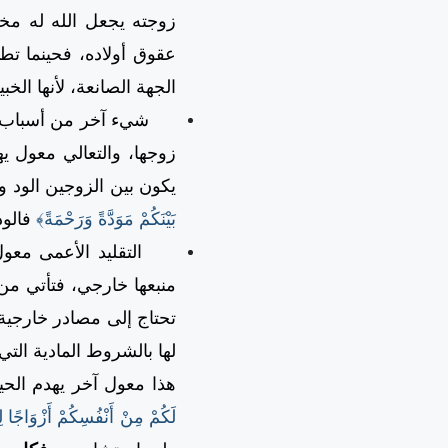
زوجته يجعل الله له مخر
عقوق أولاده، فحينما تطب
الجهة الصانعة، لأنها الخب
شيء آخر من أسباب الشقا
زوجها، والتعالي معول يه
يكون بين الزوجين الود و
بَيْنَكُمْ مَوَدَّةً وَرَحْمَةً﴾
فالو
التقليد الأعمى معول آخر
منبعها خارجي، فتأتي من
تحتاج إلى مصادر خارجية،
لها بالشروط المادية التي
هذا معول آخر يهدم الحي
لَكُمْ مِنْ أَنْفُسِكُمْ أَزْوَاجًا لِت