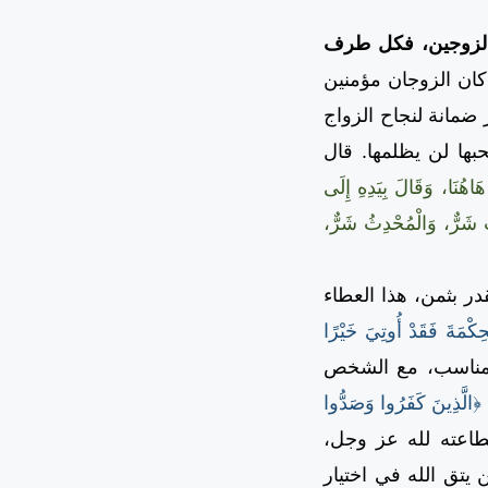
 الزوجين، فكل طرف
 كان الزوجان مؤمنين
ر ضمانة لنجاح الزواج
بها لن يظلمها. قال
َاهُنَا، وَقَالَ بِيَدِهِ إِلَى
دِثُ شَرٌّ، وَالْمُحْدِثُ شَرٌّ،
 بثمن، هذا العطاء
كْمَةَ فَقَدْ أُوتِيَ خَيْرًا
لمناسب، مع الشخص
﴿الَّذِينَ كَفَرُوا وَصَدُّوا
لطاعته لله عز وجل،
 يتق الله في اختيار