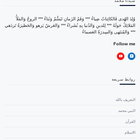
سيدنا محمد
وُلِدَ الهُدى فَالكائِناتُ ضِياءُ *** وَفَمُ الزَمانِ تَبَسُّمٌ وَثَناءُ *** الروحُ وَالمَلَأُ
المَلائِكُ حَولَهُ *** لِلدينِ وَالدُنيا بِهِ بُشَراءُ *** وَالعَرشُ يَزهو وَالحَظيرَةُ تَزدَهي
*** وَالمُنتَهى وَالسِدرَةُ العَصماءُ
Follow me
روابط سريعة
التعريف بالله
النبي محمد
القرآن
الاسلام