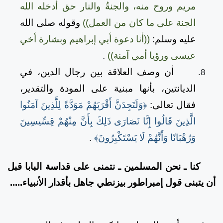
مريم وروح منه، والجنةُ والنار حق أدخله الله
الجنة على ما كان من العمل))
وقوله صلى الله
عليه وسلم:
((أنا دعوة أبي إبراهيم وبشارة أخي
عيسى ورؤيا أمي آمنة))
.
أن وصف العلاقة بين رجال الدين، في
الديانتين، بأنها مبنية على المودة والتقدير،
فقال تعالى:
﴿وَلَتَجِدَنَّ أَقْرَبَهُمْ مَوَدَّةً لِلَّذِينَ آمَنُوا
الَّذِينَ قَالُوا إِنَّا نَصَارَى ذَلِكَ بِأَنَّ مِنْهُمْ قِسِّيسِينَ
وَرُهْبَانًا وَأَنَّهُمْ لَا يَسْتَكْبِرُونَ﴾
.
كنا ـ نحن المسلمين ـ نتمنى على قداسة البابا قبل
أن يتبنى قول إمبراطور بيزنطي جاهل بأقدار الأنبياء.....