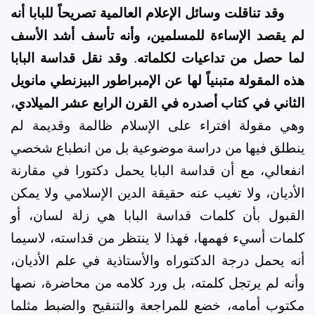
وقد تناقلت وسائل الإعلام العالمية تصريحاً للبابا أنه
لم يقصد الإساءة للمسلمين، وأنه تأسف أشد الأسف
لما حصل من تداعيات لكلماته
.
وقد نقل قداسة البابا
هذه المقولة متبنياً لها عن الإمبراطور البيزنطي مانويل
الثاني في كتاب أصدره في القرن الرابع عشر الميلادي
،
وهي مقولة افتراء على الإسلام ظالمة وقديمة لم
ينطلق فيها من دراسة موضوعية بل من انطباع شخصي
انفعالي، مع أن قداسة البابا يحمل دكتورا في مقارنة
الأديان، ولا تغيب عنه حقيقة الدين الإسلامي ولا يمكن
القبول بأن كلمات قداسة البابا هي زلة لسان، أو
كلمات أسيء فهمها، فهذا لا ينتظر من قداسته، لاسيما
أنه يحمل درجة الدكتوراه والأستاذية في علم الأديان،
وأنه لم يرتجل كلمته، بل ورد كلامه من محاضرة، نصها
مكتوب أمامه، خضع للمراجعة والتنقيح والضبط مثلما