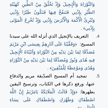
وَالتَّوْرَاةَ وَالْإِنجِيلَ وَإِذْ تَخْلُقُ مِنْ الطِّينِ كَهَيْئَةِ
الطَّيْرِ بِإِذْنِي فَتَنفُخُ فِيهَا فَتَكُونُ طَيْرًا بِإِذْنِي
وَتُبْرِئُ الْأَكْمَهَ وَالْأَبْرَصَ بِإِذْنِي وَإِذْ تُخْرِجُ الْمَوْتَى
بِإِذْنِي﴾
.
التعريف بالإنجيل الذي أنزله الله على سيدنا
المسيح:
﴿وَقَفَّيْنَا عَلَى آثَارِهِمْ بِعِيسَى ابْنِ مَرْيَمَ
مُصَدِّقًا لِمَا بَيْنَ يَدَيْهِ مِنْ التَّوْرَاةِ وَآتَيْنَاهُ الْإِنجِيلَ
فِيهِ هُدًى وَنُورٌ وَمُصَدِّقًا لِمَا بَيْنَ يَدَيْهِ مِنْ التَّوْرَاةِ
وَهُدًى وَمَوْعِظَةً لِلْمُتَّقِينَ﴾
.
تمجيد أم المسيح الصدّيقة مريم والدفاع
عنها، ورفع ذكرها في الكتاب، وترسيخ اليقين
بطهرها:
﴿وَإِذْ قَالَتْ الْمَلَائِكَةُ يَامَرْيَمُ إِنَّ اللَّهَ
اصْطَفَاكِ وَطَهَّرَكِ وَاصْطَفَاكِ عَلَى نِسَاءِ
الْعَالَمِينَ﴾
.