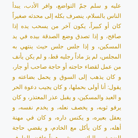
عليه و سلم جمّ التواضع، وافر الأدب، يبدأ
الناس بالسلام، ينصرف بكله إلى محدثه صغيراً
كان أو كبيراً، يكون آخر من يسحب يده إذا
صافح، و إذا تصدق وضع الصدقة بيده في يد
المسكين، و إذا جلس جلس حيث ينتهي به
المجلس، لم يرَ ماداً رجليه قط، و لم يكن يأنف
من عمل لقضاء حاجته أو حاجة صاحب أو جار،
و كان يذهب إلى السوق و يحمل بضاعته و
يقول: أنا أولى بحملها، و كان يجيب دعوة الحر
و العبد والمسكين، و يقبل عذر المعتذر، و كان
يرفو ثوبه، و يخصف نعله، و يخدم نفسه، و
يعقل بعيره، و يكنس داره، و كان في مهنة
أهله، و كان يأكل مع الخادم، و يقضي حاجة
الضعيف و البائس، يمشي هوناً خافض الطرف