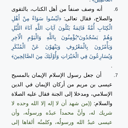
أنه وصف صنفاً من أهل الكتاب، بالتقوى
والصلاح، فقال تعالى:
﴿لَيْسُوا سَوَاءً مِنْ أَهْلِ
الْكِتَابِ أُمَّةٌ قَائِمَةٌ يَتْلُونَ آيَاتِ اللَّهِ آنَاءَ اللَّيْلِ
وَهُمْ يَسْجُدُونَ*يُؤْمِنُونَ بِاللَّهِ وَالْيَوْمِ الْآخِرِ
وَيَأْمُرُونَ بِالْمَعْرُوفِ وَيَنْهَوْنَ عَنْ الْمُنْكَرِ
وَيُسَارِعُونَ فِي الْخَيْرَاتِ وَأُوْلَئِكَ مِنَ الصَّالِحِينَ﴾
.
أن جعل رسول الإسلام الإيمان بالمسيح
عيسى بن مريم من أركان الإيمان في الدين
الإسلامي، ومدخلا إلى الجنة فقال عليه الصلاة
والسلام:
((من شهد أن لا إله إلا الله وحده لا
شريك له، وأنَّ محمداً عبدُه ورسولُه، وأن
عيسى عبدُ الله ورسولُه، وكلمتُه ألقاها إلى