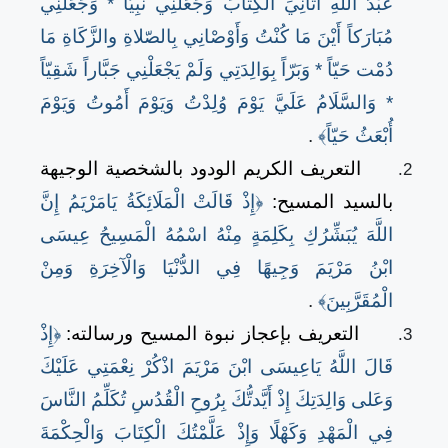
عَبْدُ اللَّهِ آَتَانِيَ الْكِتَابَ وَجَعَلَنِي نَبِيّاً * وَجَعَلَنِي
مُبَارَكاً أَيْنَ مَا كُنْتُ وَأَوْصْانِي بِالصّلاةِ والزَّكَاةِ مَا
دُمْت حَيّاً * وَبَرّاً بِوَالِدَتِي وَلَمْ يَجْعَلْنِي جَبَّاراً شَقِيّاً
* وَالسَّلَامُ عَلَيَّ يَوْمَ وُلِدْتُ وَيَوْمَ أَمُوتُ وَيَوْمَ
أُبْعَثُ حَيّاً﴾
.
التعريف الكريم الودود بالشخصية الوجيهة
بالسيد المسيح:
﴿إِذْ قَالَتْ الْمَلَائِكَةُ يَامَرْيَمُ إِنَّ
اللَّهَ يُبَشِّرُكِ بِكَلِمَةٍ مِنْهُ اسْمُهُ الْمَسِيحُ عِيسَى
ابْنُ مَرْيَمَ وَجِيهًا فِي الدُّنْيَا وَالْآخِرَةِ وَمِنْ
الْمُقَرَّبِينَ﴾
.
التعريف بإعجاز نبوة المسيح ورسالته:
﴿إِذْ
قَالَ اللَّهُ يَاعِيسَى ابْنَ مَرْيَمَ اذْكُرْ نِعْمَتِي عَلَيْكَ
وَعَلى وَالِدَتِكَ إِذْ أَيَّدتُّكَ بِرُوحِ الْقُدُسِ تُكَلِّمُ النَّاسَ
فِي الْمَهْدِ وَكَهْلًا وَإِذْ عَلَّمْتُكَ الْكِتَابَ وَالْحِكْمَةَ