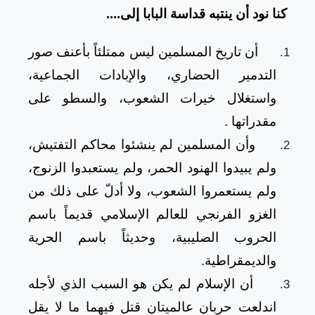
كنا نود أن ينتبه قداسة البابا إلى....
أن تاريخ المسلمين ليس ممتلئاً بأعنف صور
التدمير الحضاري، والإبادات الجماعية،
واستغلال خيرات الشعوب، والسطو على
مقدراتها
.
وأن المسلمين لم ينشئوا محاكم التفتيش،
ولم يبيدوا الهنود الحمر، ولم يستعبدوا الزنوج،
ولم يستعمروا الشعوب، ولا أدلّ على ذلك من
الغزو الفرنجي للعالم الإسلامي قديماً باسم
الحروب الصليبية، وحديثاً باسم الحرية
والديمقراطية.
أن الإسلام لم يكن هو السبب الذي لأجله
اندلعت حربان عالميتان قتل فيهما ما لا يقل