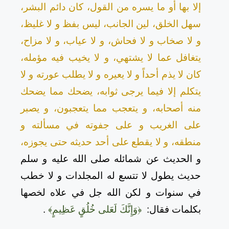
إلا بها أو ما يسره من القول، كان دائم البشر،
سهل الخلق، لين الجانب، ليس بفظ و لا غليظ،
و لا صخاب و لا فحاش، و لا عياب، و لا مزاح،
يتغافل عما لا يشتهي، و لا يخيب فيه مؤمله،
كان لا يذم أحداً و لا يعيره و لا يطلب عورته و لا
يتكلم إلا فيما يرجى ثوابه، يضحك مما يضحك
منه أصحابه، و يتعجب مما يتعجبون، و يصبر
على الغريب و على جفوته في مسألته و
منطقه، و لا يقطع على أحد حديثه حتى يجوزه،
و الحديث عن شمائله صلى الله عليه و سلم
حديث يطول لا تتسع له المجلدات و لا خطب
في سنوات و لكن الله جل في علاه لخصها
بكلمات فقال:
﴿وَإِنَّكَ لَعَلى خُلُقٍ عَظِيمٍ﴾
.