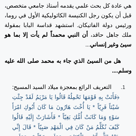
هي عادة كل بحث علمي يقدمه أستاذ جامعي متخصص،
قبل أن يكون رجل الكنيسة الكاثوليكية الأول في روما،
ورئيس دولة الفاتيكان. استشهد قداسة البابا بمقولة
ملك جاهل حاقد،
أن النبي محمداً لم يأت إلا بما هو
سيئ وغير إنساني
...
هل من السيئ الذي جاء به محمد صلى الله عليه
وسلم....
التعريف الرائع بمعجزة ميلاد السيد المسيح:
﴿فَأَتَتْ بِهِ قَوْمَهَا تَحْمِلُهُ قَالُوا يَا مَرْيَمُ لَقَدْ جِئْتِ
شَيْئاً فَرِيّاً * يَا أُخْتَ هَارُونَ مَا كَانَ أَبُوكِ امْرَأَ
سَوْءٍ وَمَا كَانَتْ أُمُّكِ بَغِيّاً * فَأَشَارَتْ إِلَيْهِ قَالُوا
كَيْفَ نُكَلِّمُ مَنْ كَانَ فِي الْمَهْدِ صَبِيّاً * قَالَ إِنِّي