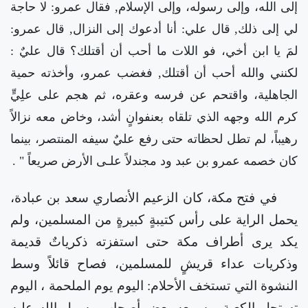
إلى الله، وإلى رسوله، وإلى الإسلام, فقال عمرو: لا حاجة
لي إلى ذلك, قال علي: أنا أدعوك إلى النزال, قال عمرو:
لمَ يا ابن أخي، فو اللات ما أحب أن أقتلك؟ قال عليٌ :
لكنني والله أحب أن أقتلك, فغضب عمرو، وأخذته حمية
الجاهلية، واقتحم عن فرسه وعقره، ثم هجم على علِيٍّ
كرم الله وجهه الذي تلقاه بعنفوانٍ أشد، وخاض معه نزالاً
رهيباً، لم تطل لحظاته حتى رفع عليٌ سيفه المنتصر، بينما
كان خصمه عمرو بن عبد ود مجندلاً علـى الأرض صريعاً "
.
في فتح مكة، كان الزعيم الأنصاري سعد بن عبادة،
يحمل الراية على رأس كتيبةٍ كبيرةٍ من المسلمين، ولم
يكد يرى أطراف مكة حتى استفزته ذكرياتٌ قديمة
وذكريات عداء قريشٍ للمسلمين، فصاح قائلاً وسط
النشوة التي تستخف الأحلام:
اليوم يوم الملحمة
، اليوم
تستحل الكعبة،
وسمعه بعض أصحاب رسول الله عليه