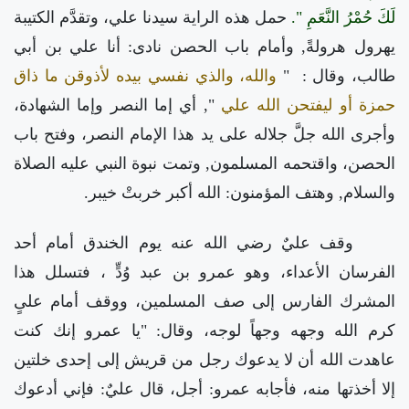
لَكَ حُمْرُ النَّعَمِ ".
حمل هذه الراية سيدنا علي، وتقدَّم الكتيبة
يهرول هرولةً, وأمام باب الحصن نادى: أنا علي بن أبي
طالب، وقال
:
"
والله، والذي نفسي بيده لأذوقن ما ذاق
حمزة أو ليفتحن الله علي
",
أي إما النصر وإما الشهادة،
وأجرى الله جلَّ جلاله على يد هذا الإمام النصر، وفتح باب
الحصن، واقتحمه المسلمون, وتمت نبوة النبي عليه الصلاة
والسلام, وهتف المؤمنون: الله أكبر خربتْ خيبر.
وقف عليٌ رضي الله عنه يوم الخندق أمام أحد
الفرسان الأعداء، وهو عمرو بن عبد وُدٍّ ، فتسلل هذا
المشرك الفارس إلى صف المسلمين، ووقف أمام علىٍ
كرم الله وجهه وجهاً لوجه، وقال: "يا عمرو إنك كنت
عاهدت الله أن لا يدعوك رجل من قريش إلى إحدى خلتين
إلا أخذتها منه، فأجابه عمرو: أجل، قال عليٌ: فإني أدعوك