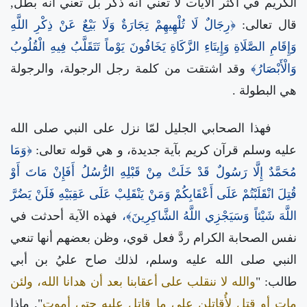
الكريم في أكثر الآيات لا تعني أنه ذكر بل تعني أنه بطل,
قال تعالى:
﴿رِجَالٌ لَا تُلْهِيهِمْ تِجَارَةٌ وَلَا بَيْعٌ عَنْ ذِكْرِ اللَّهِ
وَإِقَامِ الصَّلَاةِ وَإِيتَاءِ الزَّكَاةِ يَخَافُونَ يَوْماً تَتَقَلَّبُ فِيهِ الْقُلُوبُ
وَالْأَبْصَارُ﴾
وقد اشتقت من كلمة رجل الرجولة، والرجولة
هي البطولة .
فهذا الصحابي الجليل لمّا نزل على النبي صلى الله
عليه وسلم قرآن كريم بآية جديدة، و هي قوله تعالى:
﴿وَمَا
مُحَمَّدٌ إِلَّا رَسُولٌ قَدْ خَلَتْ مِنْ قَبْلِهِ الرُّسُلُ أَفَإِنْ مَاتَ أَوْ
قُتِلَ انْقَلَبْتُمْ عَلَى أَعْقَابِكُمْ وَمَنْ يَنْقَلِبْ عَلَى عَقِبَيْهِ فَلَنْ يَضُرَّ
اللَّهَ شَيْئاً وَسَيَجْزِي اللَّهُ الشَّاكِرِينَ﴾،
فهذه الآية أحدثت في
نفس الصحابة الكرام ردَّ فعل قوي، وظن بعضهم أنها تنعي
النبي صلى الله عليه وسلم، لذلك صاح عليُ بن أبي
طالب: "
والله لا ننقلب على أعقابنا بعد أن هدانا الله، ولئن
مات أو قتل لأُقاتلن على ما قاتل عليه حتى أموت
".
ماذا