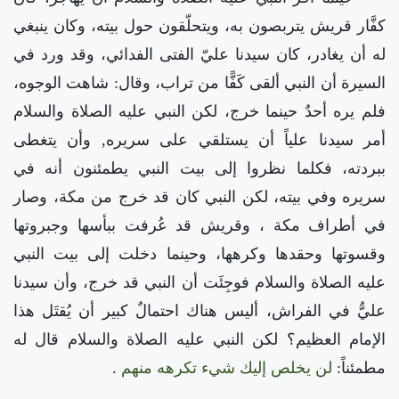
كفَّار قريش يتربصون به، ويتحلّقون حول بيته، وكان ينبغي
له أن يغادر، كان سيدنا عليّ الفتى الفدائي، وقد ورد في
السيرة أن النبي ألقى كَفًّا من تراب، وقال: شاهت الوجوه،
فلم يره أحدٌ حينما خرج، لكن النبي عليه الصلاة والسلام
أمر سيدنا علياً أن يستلقي على سريره, وأن يتغطى
ببردته، فكلما نظروا إلى بيت النبي يطمئنون أنه في
سريره وفي بيته، لكن النبي كان قد خرج من مكة، وصار
في أطراف مكة ، وقريش قد عُرفت ببأسها وجبروتها
وقسوتها وحقدها وكرهها، وحينما دخلت إلى بيت النبي
عليه الصلاة والسلام فوجِئَت أن النبي قد خرج، وأن سيدنا
عليٌّ في الفراش، أليس هناك احتمالٌ كبير أن يُقتَل هذا
الإمام العظيم؟ لكن النبي عليه الصلاة والسلام قال له
مطمئناً:
لن يخلص إليك شيء تكرهه منهم
.