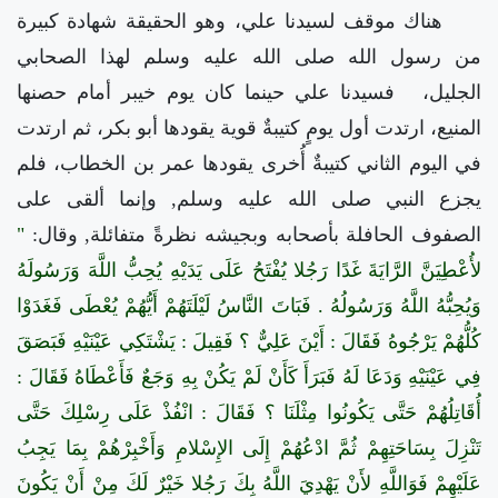
هناك موقف لسيدنا علي، وهو الحقيقة شهادة كبيرة
من رسول الله صلى الله عليه وسلم لهذا الصحابي
الجليل،
فسيدنا علي حينما كان يوم خيبر أمام حصنها
المنيع، ارتدت أول يومٍ كتيبةٌ قوية يقودها أبو بكر، ثم ارتدت
في اليوم الثاني كتيبةٌ أُخرى يقودها عمر بن الخطاب، فلم
يجزع النبي صلى الله عليه وسلم, وإنما ألقى على
الصفوف الحافلة بأصحابه وبجيشه نظرةً متفائلة, وقال:
"
لأُعْطِيَنَّ الرَّايَةَ غَدًا رَجُلا يُفْتَحُ عَلَى يَدَيْهِ يُحِبُّ اللَّهَ وَرَسُولَهُ
وَيُحِبُّهُ اللَّهُ وَرَسُولُهُ . فَبَاتَ النَّاسُ لَيْلَتَهُمْ أَيُّهُمْ يُعْطَى فَغَدَوْا
كُلُّهُمْ يَرْجُوهُ فَقَالَ : أَيْنَ عَلِيٌّ ؟ فَقِيلَ : يَشْتَكِي عَيْنَيْهِ فَبَصَقَ
فِي عَيْنَيْهِ وَدَعَا لَهُ فَبَرَأَ كَأَنْ لَمْ يَكُنْ بِهِ وَجَعٌ فَأَعْطَاهُ فَقَالَ :
أُقَاتِلُهُمْ حَتَّى يَكُونُوا مِثْلَنَا ؟ فَقَالَ : انْفُذْ عَلَى رِسْلِكَ حَتَّى
تَنْزِلَ بِسَاحَتِهِمْ ثُمَّ ادْعُهُمْ إِلَى الإِسْلامِ وَأَخْبِرْهُمْ بِمَا يَجِبُ
عَلَيْهِمْ فَوَاللَّهِ لأَنْ يَهْدِيَ اللَّهُ بِكَ رَجُلا خَيْرٌ لَكَ مِنْ أَنْ يَكُونَ