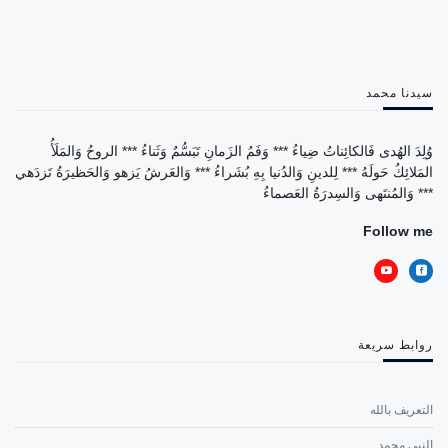
سيدنا محمد
وُلِدَ الهُدى فَالكائِناتُ ضِياءُ *** وَفَمُ الزَمانِ تَبَسُّمٌ وَثَناءُ *** الروحُ وَالمَلَأُ
المَلائِكُ حَولَهُ *** لِلدينِ وَالدُنيا بِهِ بُشَراءُ *** وَالعَرشُ يَزهو وَالحَظيرَةُ تَزدَهي
*** وَالمُنتَهى وَالسِدرَةُ العَصماءُ
Follow me
روابط سريعة
التعريف بالله
النبي محمد