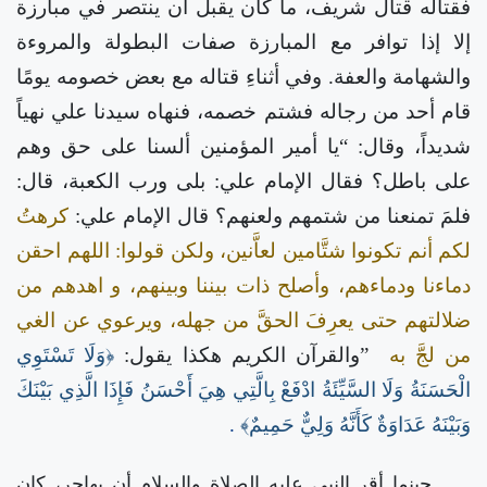
فقتاله قتال شريف، ما كان يقبل أن ينتصر في مبارزة
إلا إذا توافر مع المبارزة صفات البطولة والمروءة
والشهامة والعفة. وفي أثناءِ قتاله مع بعض خصومه يومًا
قام أحد من رجاله فشتم خصمه، فنهاه سيدنا علي نهياً
شديداً، وقال: “يا أمير المؤمنين ألسنا على حق وهم
على باطل؟ فقال الإمام علي: بلى ورب الكعبة، قال:
فلمَ تمنعنا من شتمهم ولعنهم؟ قال الإمام علي:
كرهتُ
لكم أنم تكونوا شتَّامين لعاَّنين، ولكن قولوا: اللهم احقن
دماءنا ودماءهم، وأصلح ذات بيننا وبينهم، و اهدهم من
ضلالتهم حتى يعرِفَ الحقَّ من جهله، ويرعوي عن الغي
من لجَّ به
”والقرآن الكريم هكذا يقول:
﴿وَلَا تَسْتَوِي
الْحَسَنَةُ وَلَا السَّيِّئَةُ ادْفَعْ بِالَّتِي هِيَ أَحْسَنُ فَإِذَا الَّذِي بَيْنَكَ
وَبَيْنَهُ عَدَاوَةٌ كَأَنَّهُ وَلِيٌّ حَمِيمٌ﴾
.
حينما أقر النبي عليه الصلاة والسلام أن يهاجر، كان