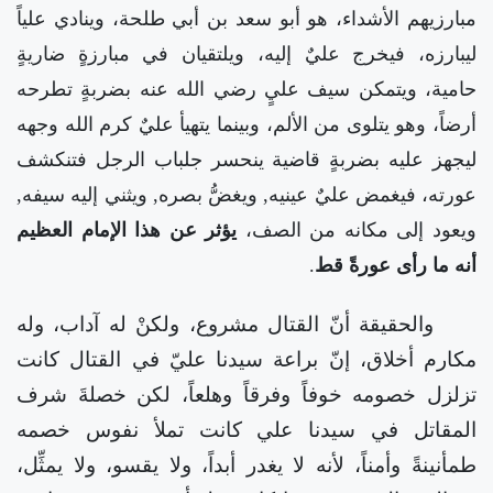
مبارزيهم الأشداء، هو أبو سعد بن أبي طلحة، وينادي علياً
ليبارزه، فيخرج عليٌ إليه، ويلتقيان في مبارزةٍ ضاريةٍ
حامية، ويتمكن سيف عليٍ رضي الله عنه بضربةٍ تطرحه
أرضاً، وهو يتلوى من الألم، وبينما يتهيأ عليٌ كرم الله وجهه
ليجهز عليه بضربةٍ قاضية ينحسر جلباب الرجل فتنكشف
عورته، فيغمض عليٌ عينيه, ويغضُّ بصره, ويثني إليه سيفه,
ويعود إلى مكانه من الصف،
يؤثر عن هذا الإمام العظيم
أنه ما رأى عورةً قط
.
والحقيقة أنّ القتال مشروع، ولكنْ له آداب، وله
مكارم أخلاق، إنّ براعة سيدنا عليّ في القتال كانت
تزلزل خصومه خوفاً وفرقاً وهلعاً، لكن خصلةَ شرف
المقاتل في سيدنا علي كانت تملأ نفوس خصمه
طمأنينةً وأمناً، لأنه لا يغدر أبداً، ولا يقسو، ولا يمثِّل،