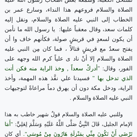
الصلاة والسلام فروعهم هذا النداء، وسارع عمر بن
الخطاب إلى النبي عليه الصلاة والسلام، ونقل إليه
كلمات سعد، وقال معقباً عليها:
يا رسول الله ما نأمن
أن يكون لسعدٍ في قريشٍ صولة، فكأنهم خاف
وا أن
يفتح سعدٌ مع قريشٍ قتالاً
، فما كان مِن النبي عليه
الصلاة والسلام إلا أنْ ناد
ى علياً كرم الله وجهه على
الفور، وقال: "
أدركْ سعداً
,
وخذ الراية منه فكن أنت
الذي تدخل بها
"
فسيدنا علي نفَّذ هذه المهمة، وأخذ
الراية، ودخل مكة دون أن يهرق دماً مراعاةً لتوجيهات
النبي عليه الصلاة والسلام .
وللنبي عليه الصلاة والسلام قولٌ شهير خاطب به هذا
الإمام الجليل، قَالَ النَّبِيُّ صَلَّى اللَّهُ عَلَيْهِ وَسَلَّمَ لِعَلِيٍّ:
"أَمَا
تَرْضَى أَنْ تَكُونَ مِنِّي بِمَنْزِلَةِ هَارُونَ مِنْ مُوسَى".
أي كان