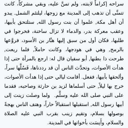
سراحه إكراماً لابنته، ولم تمنَّ عليه، وبقي مشركاً، كانت
تتمنَّى أن تذهب إلى المدينة مع زوجها، ليلتئم الشمل. يبدو
أن أهل مكة, علموا أن بنت رسول الله, ستلتحق بأبيها،
وعقب معركة بدر، والدماء لا تزال ساخنة، فخرجوا في
طلبها، فكان أول من سبق إليها هبَّار بن الأسود، فروَّعها
بالرمح, وهي في هودجها، وكانت حاملاً, فلما ريعت,
طرحت ذا بطنها, أبو سفيان قال له: ارجع بالمرأة حتى إذا
هدأت الأصوات، وتحدَّث الناس أن قد رددناها، فَسُلَّها سراً،
وألحقها بأبيها، ففعل. أقامت ليالي حتى إذا هدأت الأصوات،
خرج بها ليلاً, حتى أسلماها لزيد بن حارثة وصاحبه، فقدما
على النبي صلى الله عليه وسلَّم. ولما وصلت زينت إلى
أبيها رسول الله, استقبلها استقبالاً حاراً، وهتف الناس بهجةً
بوصولها بسلام، وتقيم زينب بقرب النبي عليه الصلاة
والسلام، وأَنِسَت بأخواتها في المدينة.