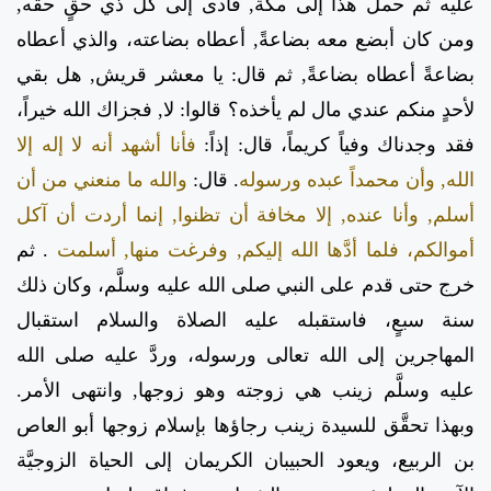
عليه ثم حمل هذا إلى مكة, فأدى إلى كل ذي حقٍ حقه,
ومن كان أبضع معه بضاعةً, أعطاه بضاعته، والذي أعطاه
بضاعةً أعطاه بضاعةً, ثم قال: يا معشر قريش, هل بقي
لأحدٍ منكم عندي مال لم يأخذه؟ قالوا: لا, فجزاك الله خيراً،
فقد وجدناك وفياً كريماً، قال: إذاً:
فأنا أشهد أنه لا إله إلا
الله, وأن محمداً عبده ورسوله
. قال:
والله ما منعني من أن
أسلم, وأنا عنده, إلا مخافة أن تظنوا, إنما أردت أن آكل
أموالكم، فلما أدَّها الله إليكم, وفرغت منها, أسلمت
. ثم
خرج حتى قدم على النبي صلى الله عليه وسلَّم، وكان ذلك
سنة سبعٍ، فاستقبله عليه الصلاة والسلام استقبال
المهاجرين إلى الله تعالى ورسوله، وردَّ عليه صلى الله
عليه وسلَّم زينب هي زوجته وهو زوجها, وانتهى الأمر.
وبهذا تحقَّق للسيدة زينب رجاؤها بإسلام زوجها أبو العاص
بن الربيع، ويعود الحبيبان الكريمان إلى الحياة الزوجيَّة