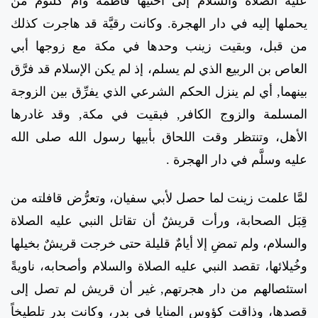
عليه الصلاة والسلام إلى أختيها فاطمة وأم كلثوم من
يحملها إليه في دار الهجرة. وكانت رقيَّة قد هاجرت كذلك
من قبل، وبقيت زينب وحدها في مكة مع زوجها أبي
العاص بن الربيع الذي لم يسلم، إذ لم يكن الإسلام قد فرَّق
بينهما, أي لم ينزل الحكم الشرعي الذي يفرِّق بين الزوجة
المسلمة والزوج الكافر, فبقيت في مكة, وقد غادرها
الأهل، وتنتظر وقت اللحاق بأبيها رسول الله صلى الله
عليه وسلَّم في دار الهجرة .
لمَّا علمت زينت لما حصل لأبي سفيان، وتعرُّض قافلته من
قِبَل الصحابة، ورأت قريشٌ أن تقاتل النبي عليه الصلاة
والسلام، ولم تمضِ إلا أيامٌ قليلة حتى خرجت قريشٌ بخيلها
وخُيلائها، تقصد النبي عليه الصلاة والسلام وأصحابه، ناويةً
استئصالهم من دار هجرتهم, غير أن قريش لم تصل إلى
قصدها، وذاقت كؤوس المنايا في بدر، وكانت بدر تلطيخاً