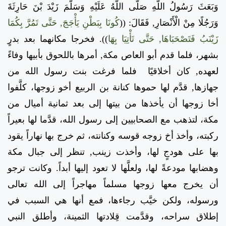
وَبَعَثَ رَسُولُ اللَّهِ صَلَّى اللَّهُ عَلَيْهِ وَسَلَّمَ زَيْدَ بْنَ حَارِثَةَ
وَرَجُلًا مِنْ الْأَنْصَارِ, فَقَالَ:
((
كُونَا بِبَطْنِ يَأْجَجَ, حَتَّى تَمُرَّ بِكُمَا
زَيْنَبُ فَتَصْحَبَاهَا, حَتَّى تَأْتِيَا بِهَا
)).
فخرجا مكانهما بعد بدرٍ
بشهر، فلما قدم أبو العاص مكة, أمرها باللحوق بأبيها وفاءً
لعهده, كان أخلاقيًا فلما فرغت بنت رسول الله من
جهازها, قدَّم لها حموها كنانة بن الربيع أخو زوجها، كلَّفوا
أخا زوجها أن يأخذها من بيتها إلى بعد ثمانية أميال من
مكة، لتذهب مع الصحابيين إلى رسول الله، قدَّما لها بعيراً
ركبته، وأخذ أخ زوجه قوسه وكنانته، ثم خرج بها نهاراً يقود
بها على هودجٍ لها، وأخذت زينب, تنظر إلى جبال مكة
وهضابها مودعةً لها، ولعلَّها لا تعود إليها أبداً. وكانت ترجو
أن يخرج معها زوجها مسلماً مهاجراً إلى الله تعالى
ورسوله، ولكن خيَّب رجاءها، فمع أنها هي السبب في
إطلاق سراحه، وقدَّمت قِلادتها الثمينة، وأطلق النبي