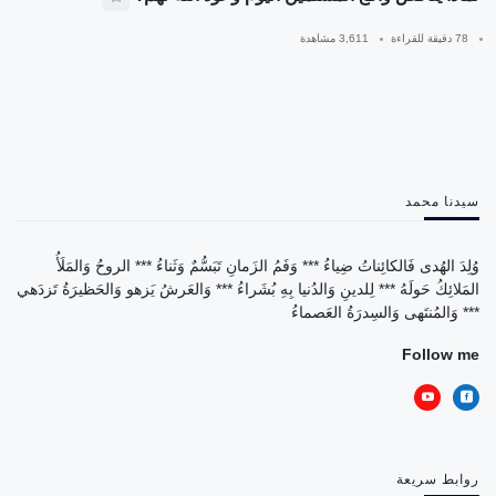
78 دقيقة للقراءة
3,611 مشاهدة
سيدنا محمد
وُلِدَ الهُدى فَالكائِناتُ ضِياءُ *** وَفَمُ الزَمانِ تَبَسُّمٌ وَثَناءُ *** الروحُ وَالمَلَأُ
المَلائِكُ حَولَهُ *** لِلدينِ وَالدُنيا بِهِ بُشَراءُ *** وَالعَرشُ يَزهو وَالحَظيرَةُ تَزدَهي
*** وَالمُنتَهى وَالسِدرَةُ العَصماءُ
Follow me
روابط سريعة