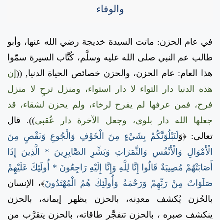
والوفاء
في عام الحزن: ماتت السيدة خديجة رضي الله عنها، وأبو
طالب عم النبي صلى الله عليه وسلَّم، كُتَّاب السيرة سمّوا
هذا العام: عام الحزن، والحزن خصائص الحياة الدنيا,
((
إن
هذه الدنيا دار التواء لا دار استواء، ومنزل ترحٍ لا منزل
فرح، فمن عرفها لم يفرح لرخاء، ولم يحزن لشقاء، قد
جعلها الله دار بلوى، وجعل الآخرة دار عُقبى
)).
قال
تعالى:
﴿و
َلَنَبْلُوَنَّكُمْ بِشَيْءٍ مِنَ الْخَوْفِ وَالْجُوعِ وَنَقْصٍ مِنَ
الْأَمْوَالِ وَالْأَنْفُسِ وَالثَّمَرَاتِ وَبَشِّرِ الصَّابِرِينَ * الَّذِينَ إِذَا
أَصَابَتْهُمْ مُصِيبَةٌ قَالُوا إِنَّا لِلَّهِ وَإِنَّا إِلَيْهِ رَاجِعُونَ * أُولَئِكَ عَلَيْهِمْ
صَلَوَاتٌ مِنْ رَبِّهِمْ وَرَحْمَةٌ وَأُولَئِكَ هُمُ الْمُهْتَدُونَ
﴾،
الإنسان
بالحُزن يُكشف معدِنه، بالحزن يظهر إيمانه، بالحزن
ينكشف صبره ، بالحزن تتفجَّر طاقاته، بالحزن يتقرَّب من