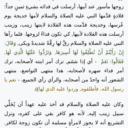
زوجها مأسور عند أبيها، أرسلت في فدائه بشيءٍ ثمينٍ جداً؛
قلادةٍ قدَّمها النبي عليه الصلاة والسلام لأمها خديجة يوم
عُرسها، وخديجة قدَّمت هذه القلادة لابنتها زينب، وزينب
أرسلت هذه القلادة لأبيها, كي تكون فداءً لزوجها.
فلما رآها
النبي عليه الصلاة والسلام رقَّ لها رِقَّةً شديدةً وبكى,
وَقَالَ:
إِنْ رَأَيْتُمْ أَنْ تُطْلِقُوا لَهَا أَسِيرَهَا, وَتَرُدُّوا عَلَيْهَا الَّذِي لَهَا,
فَقَالُوا: نَعَمْ
-
أي إذا شئتم, ترك أمر ابنته لأصحابه، ترك
أمر فداء صهره لأصحابه، هذا منتهى التواضع، منتهى
الشعور أنه واحدٌ من أصحابه، والرأي رأي الجميع، -
نعم يا
رسول الله، فأطلقوه, وردوا عليه الذي لها
)).
وكان عليه الصلاة والسلام قد أخذ عليه عهداً أن يُخَلِّي
سبيل زينب إليه, لأنه هو كافر بقي على كفره، ونزل
التشريع أنه لا يجوز لامرأةٍ مسلمة أن تكون زوجة لكافر.