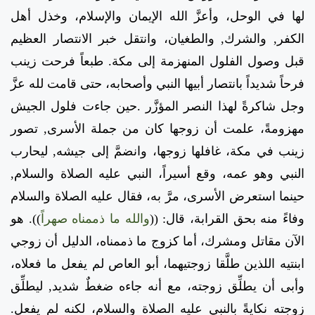
لها في الوحل، وأعزَّ الله الإيمان والإسلام، وخذل أهل
الكفر, والشرك, والطغيان، وانتقل خبر الانتصار العظيم
قبل وصول الفلول المنهزمة إلى مكة. طبعاً فرحت زينب
فرحاً شديداً بانتصار أبيها النبي وأصحابه، حتى قامت لله عزَّ
وجل شاكرةً لهذا النصر المؤزَّر .حين جاءت فلول الجيش
مهزومةً، علمت أن زوجها كان من جملة الأسرى, تصور
زينب في مكة، غافلها زوجها، وانضمَّ إلى جيشه, ليحارب
النبي وهو عمه، وقع أسيراً، النبي عليه الصلاة والسلام,
حينما استعرض الأسرى، مرَّ به، فقال عليه الصلاة والسلام
وفاءً منه بحق القرابة، قال:
((
والله ما ذممناه صهراً
)).
هو
الآن مقاتل ومشرك، أما كزوج ما ذممناه، الدليل أن زوجي
ابنتيه اللذين طلَّقا زوجتيهما، أبو العاص لم يفعل ما فعلاه،
وأبى أن يطلِّق زوجته، مع أنه جاءه ضغطٌ شديد, ليطلِّق
زوجته نكايةً بالنبي عليه الصلاة والسلام، لكنه لم يفعل.