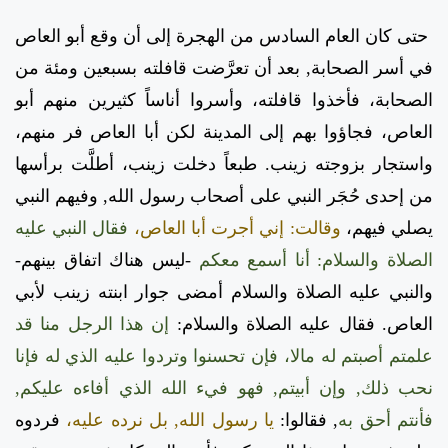
حتى كان العام السادس من الهجرة إلى أن وقع أبو العاص
في أسر الصحابة, بعد أن تعرَّضت قافلته بسبعين ومئة من
الصحابة، فأخذوا قافلته، وأسروا أناساً كثيرين منهم أبو
العاص، فجاؤوا بهم إلى المدينة لكن أبا العاص فر منهم،
واستجار بزوجته زينب. طبعاً دخلت زينب، أطلَّت برأسها
من إحدى حُجَر النبي على أصحاب رسول الله, وفيهم النبي
يصلي فيهم،
وقالت: إني أجرت أبا العاص،
فقال النبي عليه
الصلاة والسلام: أنا أسمع معكم
-ليس هناك اتفاق بينهم-
والنبي عليه الصلاة والسلام أمضى جوار ابنته زينب لأبي
العاص. فقال عليه الصلاة والسلام:
إن هذا الرجل منا قد
علمتم أصبتم له مالا، فإن تحسنوا وتردوا عليه الذي له فإنا
نحب ذلك, وإن أبيتم, فهو فيء الله الذي أفاءه عليكم,
فأنتم أحق به
, فقالوا:
يا رسول الله, بل نرده عليه،
فردوه