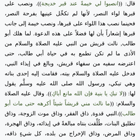
قال:
((
انصبوا لي خيمةً عند قبر خديجة
)).
ونصب على
قبرها لواء النصر، لأنها لم تكحِّل عينيها بفرحة النصر،
فحينما نصب هذا اللواء على قبرها، ونصب خيمة إلى جانب
قبرها إشعاراً بأن لها فضلاً على هذه الدعوة. لما هلك أبو
طالب, نالت قريش من النبي عليه الصلاة والسلام من
الأذى ما لم تكن تطمع به في حياة أبي طالب، حتى
اعترضه سفيه من سفهاء قريش، وبالغ في إيذاء النبي،
فدخل عليه الصلاة والسلام بيته، فقامت إليه إحدى بناته
وهي تبكي، ورسول الله صلى الله عليه وسلَّم يقول
لها:
((
لا تبكِ يا بنية فإن الله مانع أباكِ
)).
وقال عليه الصلاة
والسلام:
((
ما نالت مني قريشاً شيئاً أكرهه حتى مات أبو
طالب
)).
النبي قدوة, ذاق الفقر، وذاق موت الزوجة، وذاق
تطليق البنات، طُلِّقت بنتاه مبالغةً في إيذائه، وذاق الهجرة،
وذاق المرض، وذاق الإخراج من بلده، كل شيءٍ ذاقه،