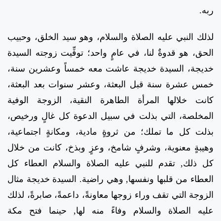
ربه.
لذلك النبي عليه الصلاة والسلام، وهو سيد الخلق، وحبيب
الحق، هو قدوةٌ لنا، في عامٍ واحد؛ توفِّيت زوجته السيدة
خديجة، السيدة خديجة عاشت معه خمساً وعشرين سنة،
خمس عشرة سنة قبل البعثة، وعشر سنوات بعد البعثة،
كانت خلالها المرأة الطاهرة النقية، الزوجة الوفية
المخلصة، التي بذلت في سبيل الدعوة كل غالٍ ورخيص،
بذلت كل ما تملك؛ من ثروةٍ مادية، ومكانةٍ اجتماعية،
وهيبةٍ معنوية، وشرفٍ شامخ، وعزٍ وبذخ، كانت من خلال
كل ذلك, تقدم للنبي عليه الصلاة والسلام العطاء كل
العطاء من قلبها ونفسها, وهي راضية. السيدة خديجة مثال
الزوجة التي تقف وراء زوجها معاونةً، داعمةً، صابرةً، لذلك
عليه الصلاة والسلام وفاءً منه لها, حينما فتح مكة