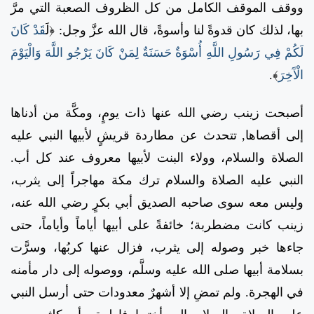
ووقف الموقف الكامل من كل الظروف الصعبة التي مرَّ
بها، لذلك كان قدوةً لنا وأسوةً، قال الله عزَّ وجل:
﴿ل
َقَدْ كَانَ
لَكُمْ فِي رَسُولِ اللَّهِ أُسْوَةٌ حَسَنَةٌ لِمَنْ كَانَ يَرْجُو اللَّهَ وَالْيَوْمَ
الْآَخِرَ
﴾.
أصبحت زينب رضي الله عنها ذات يومٍ، ومكَّة من أدناها
إلى أقصاها, تتحدث عن مطاردة قريشٍ لأبيها النبي عليه
الصلاة والسلام، وولاء البنت لأبيها معروف عند كل أب.
النبي عليه الصلاة والسلام ترك مكة مهاجراً إلى يثرب،
وليس معه سوى صاحبه الصديق أبي بكرٍ رضي الله عنه،
زينب كانت مضطربة؛ خائفةً على أبيها أياماً وأياماً، حتى
جاءها خبر وصوله إلى يثرب، فزال عنها كربُها، وسرًّت
بسلامة أبيها صلى الله عليه وسلَّم، ووصوله إلى دار مأمنه
في الهجرة. ولم تمضِ إلا أشهرٌ معدودات حتى أرسل النبي