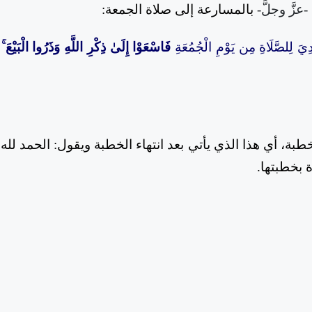
-عزَّ وجلَّ-
بالمسارعة إلى صلاة الجمعة:
ُودِيَ لِلصَّلَاةِ مِن يَوْمِ الْجُمُعَةِ
فَاسْعَوْا إِلَىٰ ذِكْرِ اللَّهِ وَذَرُوا الْبَيْعَ ۚ
لخطبة، أي هذا الذي يأتي بعد انتهاء الخطبة ويقول: الحمد لله
ة بخطبتها.