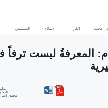
نبي محمد
القرآن
الاسلام
المسلمين
م
: المعرفةُ ليست ترفاً فكر
رية
بقلم
الدكتو
محمد راتب ا