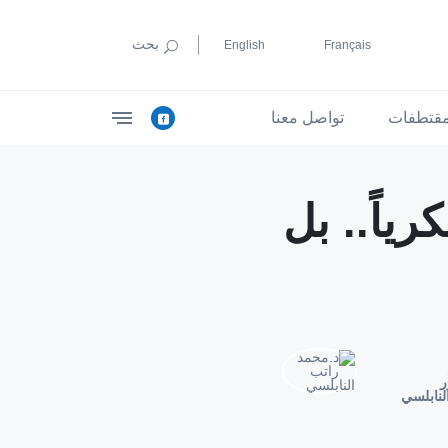
بحث
English
Français
قتطفات
تواصل معنا
ياً.. بل
ر
لنابلسي