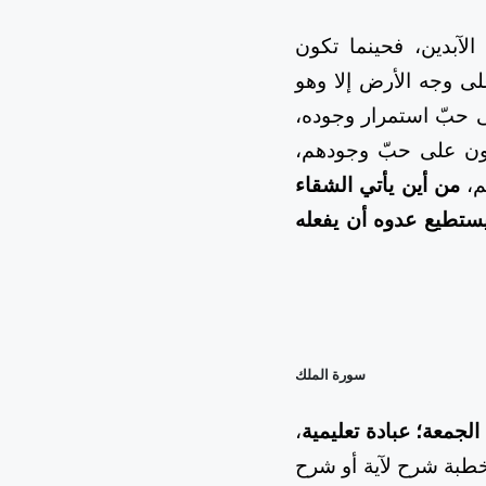
لآبدين، فحينما تكون
ى وجه الأرض إلا وهو
 حبّ استمرار وجوده،
رون على حبّ وجودهم،
م،
من أين يأتي الشقاء
يستطيع عدوه أن يفعله
سورة الملك
لجمعة؛ عبادة تعليمية
،
طبة شرح لآية أو شرح