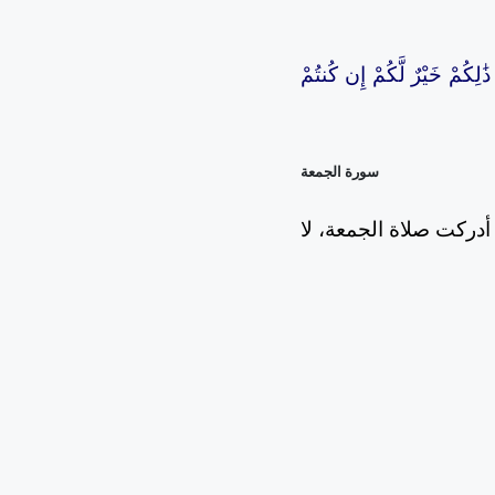
ذَٰلِكُمْ خَيْرٌ لَّكُمْ إِن كُنتُمْ
سورة الجمعة
 أدركت صلاة الجمعة، لا