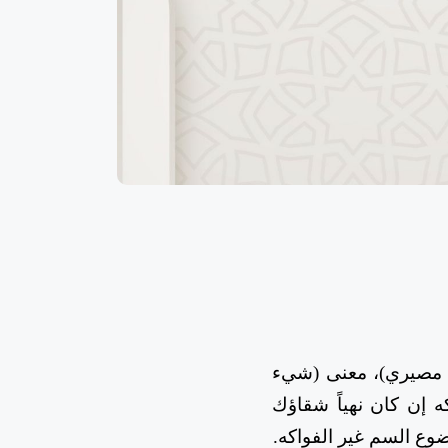
ء مصيري)، معنى (شيء
 إن كان نهياً شقاؤك
وضوع السم غير الفواكه.