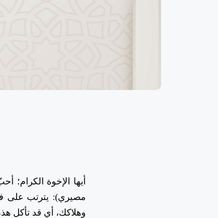
أيها الإخوة الكرام؛ 
مصيري): يترتب على فع
وهلاكك، أي قد تأكل هذه 