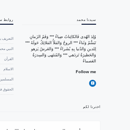
سيدنا محمد
روابط س
وُلِدَ الهُدى فَالكائِناتُ ضِياءُ *** وَفَمُ الزَمانِ
التعريف با
تَبَسُّمٌ وَثَناءُ *** الروحُ وَالمَلَأُ المَلائِكُ حَولَهُ ***
لِلدينِ وَالدُنيا بِهِ بُشَراءُ *** وَالعَرشُ يَزهو
النبي محم
وَالحَظيرَةُ تَزدَهي *** وَالمُنتَهى وَالسِدرَةُ
القرآن
العَصماءُ
الاسلام
Follow me
المسلمين
الحقوق في
اخترنا لكم