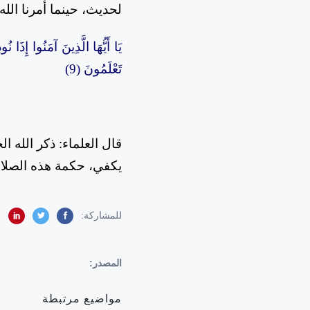
لحديث، حينما أمرنا الله
يَا أَيُّهَا الَّذِينَ آمَنُوا إِذَا ن
تَعْلَمُونَ (9)
قال العلماء: ذكر الله ا
يكفي، حكمة هذه الصلا
للمشاركة:
المصدر:
مواضيع مرتبطة