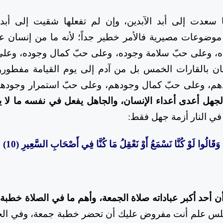
 سعدت إلى أبد الآبدين، وإن لم تفعلها شقيت إلى أبد ا
وضوعات مصيرية فالأمر خطير جداً؛ لأنه ما من إنسان عل
 وعلى حبّ سلامة وجوده، وعلى حبّ كمال وجوده، وعلى
ان بالقارات الخمس بل من آدم إلى يوم القيامة مفطو
هم، وعلى حبّ كمال وجودهم، وعلى حبّ استمرار وجوده
لجهل أعدى أعداء الإنسان، والجاهل يفعل في نفسه ما لا 
 في النار أزمة جهل فقط:
وَقَالُوا لَوْ كُنَّا نَسْمَعُ أَوْ نَعْقِلُ مَا كُنَّا فِي أَصْحَابِ السَّعِيرِ (10)
 أحد أكبر عباد
ا
ته
صلاة الجمعة، وأهم ما في الصلاة خطبة ا
لس علم أنت مفروض عليك أن تحضر خطبة جمعة، وفي الخ