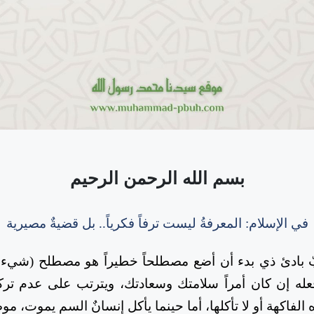
بسم الله الرحمن الرحيم
في الإسلام: المعرفةُ ليست ترفاً فكرياً.. بل قضيةٌ مصيرية
أحبّ بادئ ذي بدء أن أضع مصطلحاً خطيراً هو مصطلح (شي
له إن كان أمراً سلامتك وسعادتك، ويترتب على عدم تركه
الفاكهة أو لا تأكلها، أما حينما يأكل إنسانٌ السم يموت، م