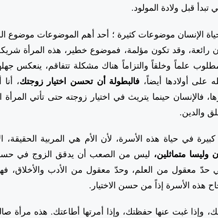
 تبدأ قبل ولادة المولود.
حياة الإنسان موضوعات كثيرة ؛ أحد أهم الموضوعات موضوع الز
ون رائعة، وقد تكون مؤلمة، فموضوع خطير، هذه المرأة شريكة 
لوب علماً وخلقاً والتزاماً هناك مشكلة تتفاقم، ينعكس جهله
ه على أولادها أيضاً،
فالبطولة أن تحسن اختيار زوجتك
، أنا 
ا، فالإنسان حينما يتريث في اختيار زوجته حتى تأتي المرأة ا
لق والدين.
كبيرة في حياة هذه الأسرة، لأن الأم هي المربية الحقيقة، 
 وليسا متماثلين،
ليس من الصعب أن يدقق الزوج في حسن ا
حدّ معقول من العلم، وحدّ معقول من الأدب والأخلاق، فهذ
ح هذه الأسرة إذاً من حسن الاختيار.
ك، وإذا غبت عنها حفظتك، وإذا أمرتها أطاعتك. هذه مرأة صا