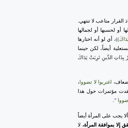
 القرار متاعب لا تنتهي.
 أو لحسبها أو لجمالها
َدَاكَ
))،
أي لو أنه اختارها
تعلية أيضاً، لكن حينما
 بِذَاتِ الدِّينِ تَرِبَتْ يَدَاكَ
ة ضعاف،
اغتربوا لا تضووا
،
عقدت مؤتمرات حول هذا
تضووا
".
ا يجب على المرأة أيضاً
ق إلا بموافقة المرأة،
لا