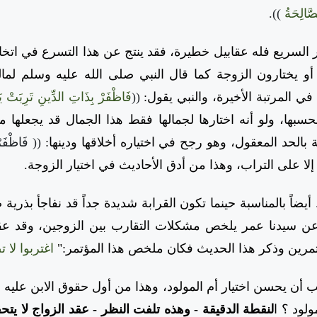
لصَّالِحَةُ
)).
ار السريع فله عقابيل خطيرة، فقد ينتج عن هذا التسرع في اتخاذ
 يختارون الزوجة كما قال النبي صلى الله عليه وسلم لمالها
في المرتبة الأخيرة، والنبي يقول:
((
فَاظْفَرْ بِذَاتِ الدِّينِ تَرِبَتْ ي
سبها، ولو أنه اختارها لجمالها فقط هذا الجمال قد يجعلها مس
 بالحد المعقول، وهو رجح في اختياره أخلاقها ودينها:
(( فَاظْفَرْ
لا على التراب، وهذا من أدق الأحاديث في اختيار الزوجة.
)
أيضاً بالمناسبة حينما تكون القرابة شديدة جداً قد نفاجأ بذري
عن سيدنا عمر يلخص مشكلات التقارب بين الزوجين، وقد 
تمرين وذكر هذا الحديث فكان ملخص هذا المؤتمر:"
اغتربوا لا 
 أن يحسن اختيار أم المولود، وهذا من أول حقوق الابن عليه أل
لود ؟ ا
لنقطة الدقيقة - وهذه تلفت النظر - عقد الزواج لا يتحق