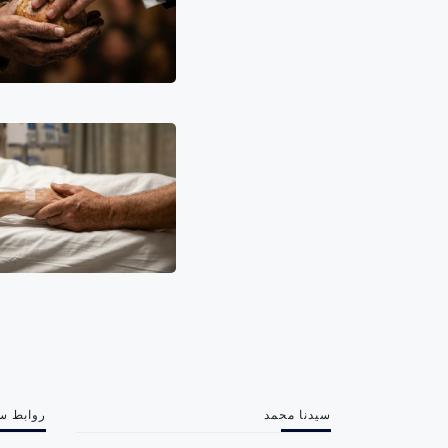
سيدنا محمد
روابط س