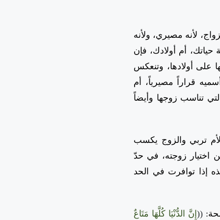
واج، لأنه مصيري، ولأنه
حياتك، أم أولادك، فإن
ا على أولادها، وتنعكس
أسميه قراراً مصيرياً، أم
لتي تناسب زوجها وأيضاً
الأم تربي والزوج يكسب
ختيار زوجته، في حدّ
ه إذا توافرت في الحد
لحة:
((
إِنَّ الدُّنْيَا كُلَّهَا مَتَاعٌ