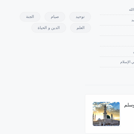
لله
توحيد
صيام
الجنة
د
العلم
الدين و الحياة
 الإسلام
وسلم