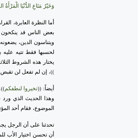
وَخَيْرُ مَتَاعِ الدُّنْيَا الْمَرْأَةُ ا
أما النظرة العابرة، القر
بعض الناس قد ينكحون أو
ويتناسون الدين، يضعونه 
لحسبها فقط تتيه عليه بح
يختار هذه الشروط الثلاثة
))،
إن لم تفعل لن تقبض إ
أيضاً:
((
تخيروا لنطفكم
).
وهذا الحديث الذي ورد 
الموضوع، فقام أحد المؤ
تحدثنا على أن الرجل يجب
أن تحسن اختيار الأب للمو