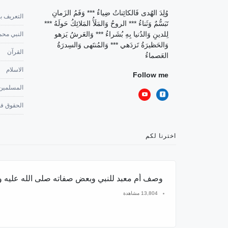
وُلِدَ الهُدى فَالكائِناتُ ضِياءُ *** وَفَمُ الزَمانِ
التعريف با
تَبَسُّمٌ وَثَناءُ *** الروحُ وَالمَلَأُ المَلائِكُ حَولَهُ ***
لِلدينِ وَالدُنيا بِهِ بُشَراءُ *** وَالعَرشُ يَزهو
النبي محم
وَالحَظيرَةُ تَزدَهي *** وَالمُنتَهى وَالسِدرَةُ
القرآن
العَصماءُ
الاسلام
Follow me
المسلمين
الحقوق في
اخترنا لكم
وصف أم معبد للنبي وبعض صفاته صلى الله عليه 
13,804 مشاهدة