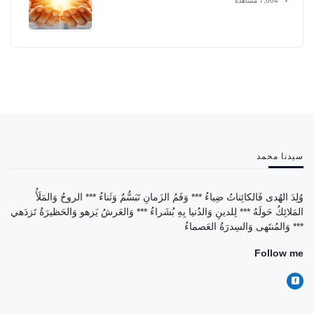
7,664 مشاهدة
سيدنا محمد
وُلِدَ الهُدى فَالكائِناتُ ضِياءُ *** وَفَمُ الزَمانِ تَبَسُّمٌ وَثَناءُ *** الروحُ وَالمَلَأُ
المَلائِكُ حَولَهُ *** لِلدينِ وَالدُنيا بِهِ بُشَراءُ *** وَالعَرشُ يَزهو وَالحَظيرَةُ تَزدَهي
*** وَالمُنتَهى وَالسِدرَةُ العَصماءُ
Follow me