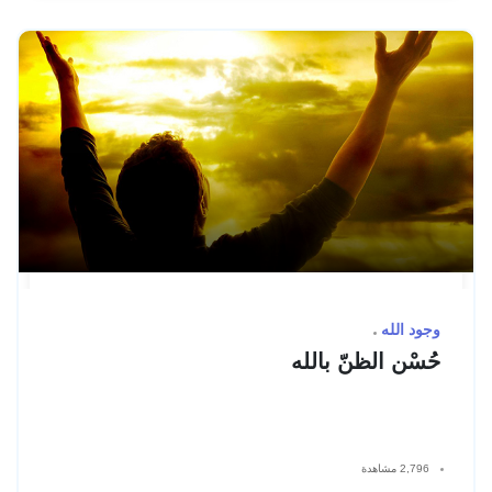
وجود الله
حُسْن الظنّ بالله
2,796 مشاهدة