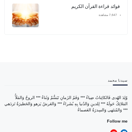
فوائد قراءة القرآن الكريم
7,647 مشاهدة
سيدنا محمد
وُلِدَ الهُدى فَالكائِناتُ ضِياءُ *** وَفَمُ الزَمانِ تَبَسُّمٌ وَثَناءُ *** الروحُ وَالمَلَأُ
المَلائِكُ حَولَهُ *** لِلدينِ وَالدُنيا بِهِ بُشَراءُ *** وَالعَرشُ يَزهو وَالحَظيرَةُ تَزدَهي
*** وَالمُنتَهى وَالسِدرَةُ العَصماءُ
Follow me