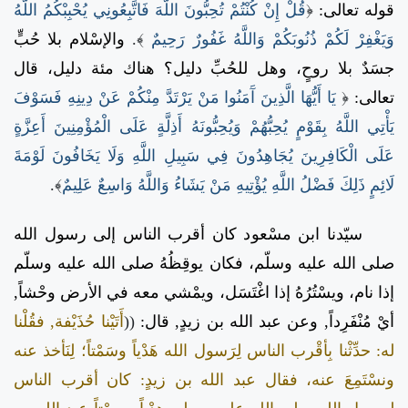
قوله تعالى:
﴿
قُلْ إِنْ كُنْتُمْ تُحِبُّونَ اللَّهَ فَاتَّبِعُونِي يُحْبِبْكُمُ اللَّهُ
وَيَغْفِرْ لَكُمْ ذُنُوبَكُمْ وَاللَّهُ غَفُورٌ رَحِيمٌ
﴾.
والإسْلام بلا حُبٍّ
جسَدٌ بلا روحٍ، وهل للحُبِّ دليل؟ هناك مئة دليل، قال
تعالى:
﴿
يَا أَيُّهَا الَّذِينَ آَمَنُوا مَنْ يَرْتَدَّ مِنْكُمْ عَنْ دِينِهِ فَسَوْفَ
يَأْتِي اللَّهُ بِقَوْمٍ يُحِبُّهُمْ وَيُحِبُّونَهُ أَذِلَّةٍ عَلَى الْمُؤْمِنِينَ أَعِزَّةٍ
عَلَى الْكَافِرِينَ يُجَاهِدُونَ فِي سَبِيلِ اللَّهِ وَلَا يَخَافُونَ لَوْمَةَ
لَائِمٍ ذَلِكَ فَضْلُ اللَّهِ يُؤْتِيهِ مَنْ يَشَاءُ وَاللَّهُ وَاسِعٌ عَلِيمٌ
﴾.
سيّدنا ابن مسْعود كان أقرب الناس إلى رسول الله
صلى الله عليه وسلّم، فكان يوقِظُهُ صلى الله عليه وسلّم
إذا نام، ويسْتُرُهُ إذا اغْتَسَل، ويمْشي معه في الأرض وحْشاً,
أيْ مُنْفَرِداً, وعن عبد الله بن زيدٍ, قال:
((
أَتَيْنا حُذَيْفة, فقُلْنا
له: حدِّثْنا بِأقْرب الناس لِرَسول الله هَدْياً وسَمْتاً؛ لِنَأخذ عنه
ونسْتَمِعَ عنه، فقال عبد الله بن زيدٍ: كان أقرب الناس