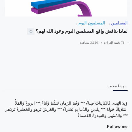
المسلمين
المسلمون اليوم
لماذا يناقض واقع المسلمين اليوم وعود الله لهم؟
78 دقيقة للقراءة
3,620 مشاهدة
سيدنا محمد
وُلِدَ الهُدى فَالكائِناتُ ضِياءُ *** وَفَمُ الزَمانِ تَبَسُّمٌ وَثَناءُ *** الروحُ وَالمَلَأُ
المَلائِكُ حَولَهُ *** لِلدينِ وَالدُنيا بِهِ بُشَراءُ *** وَالعَرشُ يَزهو وَالحَظيرَةُ تَزدَهي
*** وَالمُنتَهى وَالسِدرَةُ العَصماءُ
Follow me