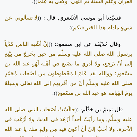
القرآن وعلم السنَّة ثم انتهى، وكفى به عِلْماً
)).
فسيّدنا أبو موسى الأشْعري, قال :
((
لا تسألوني عن
شيءٍ مادام هذا الحَبر فيكم
)).
وقال حُذَيْفَة عن ابن مسعود:
((
إنَّ أشْبه الناسِ هَدْياً
برسول الله صلى الله عليه وسلّم من حين يخْرجُ من بيْتِهِ
إلى أنْ يرْجِع، ولا أدري ما يصْنع في أهْله لَهُوَ عبد الله بن
مسْعودٍ؛ ووالله لقد عَلِمَ المَحْظوظون من أصْحاب مُحَمَّدٍ
صلى الله عليه وسلّم أنّ من أقْربهم إلى الله تعالى وسيلَةً
يومَ القِيامة هو عبد الله بن مسْعودٍ
)).
قال تميمُ بن حَذْلَم:
((
جالَسْتُ أصْحاب النبي صلى الله
عليه وسلَّم, وما رأيْتُ أحداً أزْهَدَ في الدنيا، ولا أرْغَبَ في
الآخرة، ولا أحَبَّ إليَّ أنْ أكون فيه مِن والِهٍ منك يا عبد الله