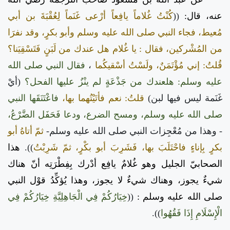
عنه، قال:
((
كُنْتُ غُلاماً يافِعاً أرْعى غَنَماً لِعُقْبَةَ بن أبي
مُعيط، فجاء النبي صلى الله عليه وسلم وأبو بكرٍ، وقد نفرَا
من المُشْركين، فقال : يا غُلام هل عندك من لَبَنٍ فَتَسْقِيَنا؟
قُلتُ: إني مُؤْتَمَنٌ، ولَسْتُ أسْقيكُما
،
فقال النبي صلى الله
عليه وسلم: هلعندك من جَذْعَةٍ لم ينْزُ عليها الفحل؟
(أيْ
غَنَمة ليس فيها لبن)
قلتُ: نعم فأتَيْتُهما بها،
فاعْتَنَقَها النبي
صلى الله عليه وسلم، ومسح الضرع، ودعا فَحَفَل الضَّرْعُ،
- وهذا من مُعْجِزات النبي صلى الله عليه وسلم-
ثمّ أتاهُ أبو
بكرٍ بِإناءٍ فاحْتَلَبَ بها، فَشَرِبَ أبو بكْرٍ، ثمّ شَرِبْتُ
)).
هذا
الصحابيّ الجليل وهو غُلامٌ يافِع أدْرك بِفِطْرَتِه أنّ هناك
شيءٌ يجوز، وهناك شيءٌ لا يجوز، وهذا يُؤكِّدُ قوْل النبي
صلى الله عليه وسلم :
((
خِيَارُكُمْ فِي الْجَاهِلِيَّةِ خِيَارُكُمْ فِي
الْإِسْلَامِ إِذَا فَقُهُوا
)).