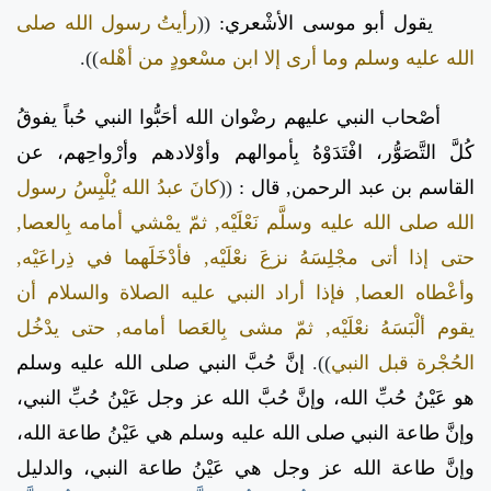
يقول أبو موسى الأشْعري:
((
رأيتُ رسول الله صلى
الله عليه وسلم وما أرى إلا ابن مسْعودٍ من أهْله
)).
أصْحاب النبي عليهم رضْوان الله أحَبُّوا النبي حُباً يفوقُ
كُلَّ التَّصَوُّر، افْتَدَوْهُ بِأموالهم وأوْلادهم وأرْواحِهم، عن
القاسم بن عبد الرحمن, قال :
((
كانَ عبدُ الله يُلْبِسُ رسول
الله صلى الله عليه وسلَّم نَعْلَيْه, ثمّ يمْشي أمامه بِالعصا,
حتى إذا أتى مجْلِسَهُ نزعَ نعْلَيْه, فأدْخَلَهما في ذِراعَيْه,
وأعْطاه العصا, فإذا أراد النبي عليه الصلاة والسلام أن
يقوم ألْبَسَهُ نعْلَيْه, ثمّ مشى بِالعَصا أمامه, حتى يدْخُل
الحُجْرة قبل النبي
)).
إنَّ حُبَّ النبي صلى الله عليه وسلم
هو عَيْنُ حُبِّ الله، وإنَّ حُبَّ الله عز وجل عَيْنُ حُبِّ النبي،
وإنَّ طاعة النبي صلى الله عليه وسلم هي عَيْنُ طاعة الله،
وإنَّ طاعة الله عز وجل هي عَيْنُ طاعة النبي، والدليل