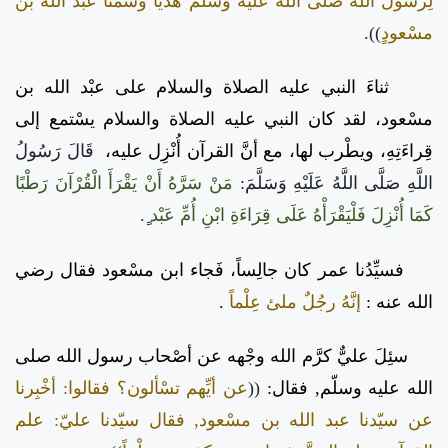
لِرسول الله صلى الله عليه وسلم هدْياً وسمْتاً عبد الله بن
مسْعودٍ
)).
ثناءَ النبي عليه الصلاة والسلام على عبْد الله بن
مسْعود، لقد كان النبي عليه الصلاة والسلام يسْتمع إلى
قِراءَتِهِ، ويطْرب لها، مع أنَّ القرآن أُنْزِل عليه،
قَالَ رَسُولُ
اللَّهِ صَلَّى اللَّهُ عَلَيْهِ وَسَلَّمَ:
مَنْ سَرَّهُ أَنْ يَقْرَأَ الْقُرْآنَ رَطْبًا
كَمَا أُنْزِلَ فَلْيَقْرَأْهُ عَلَى قِرَاءَةِ ابْنِ أُمِّ عَبْد
ٍ.
فسيِّدُنا عمر كان جالِساً، فَجاء ابن مسْعود فقال رضي
الله عنه :
إنَّهُ رجُلٌ ملئ عِلْماً
.
سئِلَ عليٌّ كرَّم الله وجْهه عن أصْحاب رسول الله صلى
الله عليه وسلّم, فقال:
((
عن أيِّهم تسْألون؟ فقالوا: أخْبِرنا
عن سيّدنا عبد الله بن مسْعود, فقال سيّدنا عليّ: علم