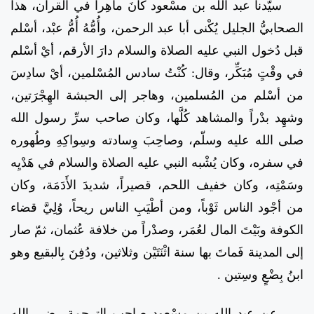
سيّدنا عبد الله بن مسْعود كانَ ماهِراً في القرآن، هذا
الصحابيُّ الجليل يُكْنى أبا عبد الرحمن، وأُمُّهُ أُمُّ عبْد، أسْلم
قبل دُخول النبي عليه الصلاة والسلام دارَ الأرقم، أيْ أسْلم
في وقْتٍ مُبَكِّر، وقال: كُنْتُ سادس المُسْلمين، أيْ سادِسَ
من أسْلم من المُسلمين، وهاجر إلى الحبشة الهِجْرَتين،
وشهِد بدْراً والمشاهد كُلَّها، وكان صاحب سرِّ رسول الله
صلى الله عليه وسلّم، وصاحِبَ وِسادته وسِواكِهِ وطُهوره
في سفره، وكان يُشْبه النبي عليه الصلاة والسلام في هَدْيِه
وسَمْتِه، وكان خفيف اللحم، قصيراً، شديدَ الأَدَمَة، وكان
من أجْود الناس ثَوْباً، ومن أطْيَبِ الناس ريحاً، وُلِيَّ قضاء
الكوفة وبَيْتَ المال لعُمَر، وصدْراً من خلافة عُثمان، ثمّ صار
إلى المدينة فَماتَ بها سنة اثْنَتَيْن وثلاثين، ودُفِنَ بِالبقيع وهو
ابنُ بِضْعٍ وسِتين .
عن عبد الله بن مسْعود صاحب الترجمة رضي الله