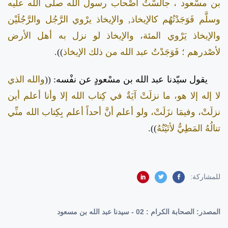
بن مسْعود ، جالَسْتُ أصْحاب رسول الله صلى الله عليه
وسلَّم فَوَجَدْتُهُم كالإيخاذ, والإيخاذ يرْوي الرَّجُل والرَّجُلَيْن
والإيخاذ يَرْوي المئة، والإيخاذ لو نزل به أهل الأرض
لأصْدرهم ؛ فَوَجَدْتُ عبد الله من ذلك الإيخاذ
)).
يقول سيّدنا عبد الله بن مسْعودٍ عن نفْسه:
((
والله الذي
لا إله إلا هو، ما نزلَتْ آيَةٌ في كِتاب الله إلا وأنا أعلم أين
نزلَتْ، وفيمَا نزَلَتْ، ولو أعلم أنَّ أحداً أعلم بِكِتاب الله منِّي
تنالُهُ المَطِيُّ لأتَيْتُهُ
)).
للمشاركة:
المصدر:
الصحابة الكرام : 02 - سيدنا عبد الله بن مسعود