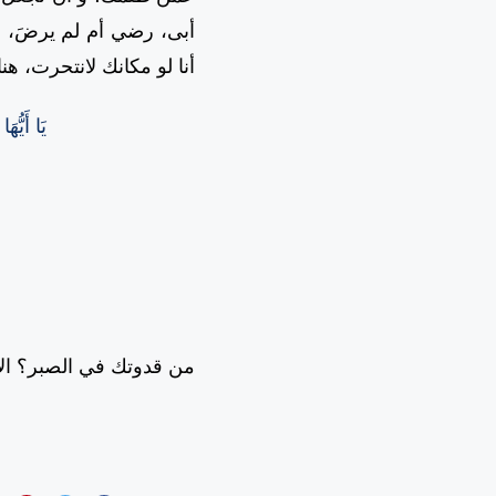
أبى، رضي أم لم يرضَ، و
أنا لو مكانك لانتحرت، ه
يَا أَيُّه
من قدوتك في الصبر؟ الأنب