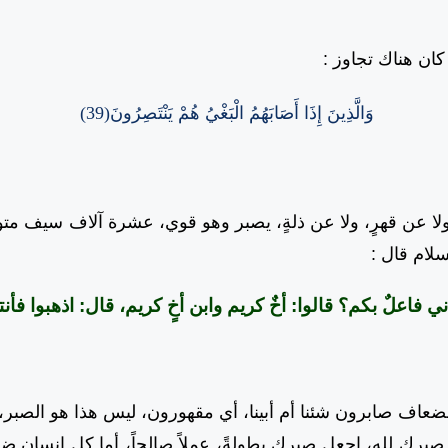
 كان هناك تجاوز
:
وَالَّذِينَ إِذَا أَصَابَهُمُ الْبَغْيُ هُمْ يَنْتَصِرُونَ(39)
ولا عن قهرٍ، ولا عن ذلةٍ، يصبر وهو قوي، عشرة آلاف سيف مت
سلام قال
:
ي فاعلٌ بكم؟ قالوا: أخٌ كريم وابن أخٍ كريم، قال: اذهبوا فأن
عاف صابرون شئنا أم أبينا، أي مقهورون، ليس هذا هو الصبر، أ
رك لله، اجعل صبرك بطولةً، عملاً صالحاً، أما كل إنسان ض