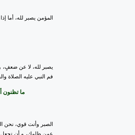
المؤمن يصبر لله، أما إذا
يصبر لله، لا عن ضعفٍ، 
فم النبي عليه الصلاة وال
ما تظنون أن
الصبر وأنت قوي، نحن الض
عمن ظلمك، و أن تجعل صب