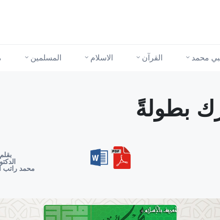
نبي محمد
القرآن
الاسلام
المسلمين
م
 بطولةً
بقلم
الدكتو
محمد راتب ا