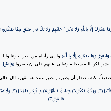
َا صَبْرُكَ إِلَّا بِاللَّهِ
وَلَا تَحْزَنْ عَلَيْهِمْ وَلَا تَكُ فِي ضَيْقٍ مِمَّا يَمْكُرُون
(وَاصْبِرْ وَمَا صَبْرُكَ إِلَّا بِاللَّهِ)
والذي رأيناه من صبر أخوتنا والله 
بشر، لكن الله سبحانه وتعالى أعانهم على أن يصبروا
(وَاصْبِرْ وَ
 ضعيفاً، لكنه مضطر أن يصبر، والصبر عنده هو القهر، قال تعالى
فَاصْبِرْ(7)