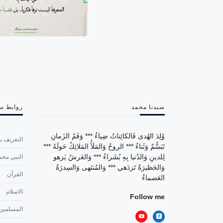
سيدنا محمد
روابط س
وُلِدَ الهُدى فَالكائِناتُ ضِياءُ *** وَفَمُ الزَمانِ
التعريف با
تَبَسُّمٌ وَثَناءُ *** الروحُ وَالمَلَأُ المَلائِكُ حَولَهُ ***
لِلدينِ وَالدُنيا بِهِ بُشَراءُ *** وَالعَرشُ يَزهو
النبي محم
وَالحَظيرَةُ تَزدَهي *** وَالمُنتَهى وَالسِدرَةُ
القرآن
العَصماءُ
الاسلام
Follow me
المسلمين