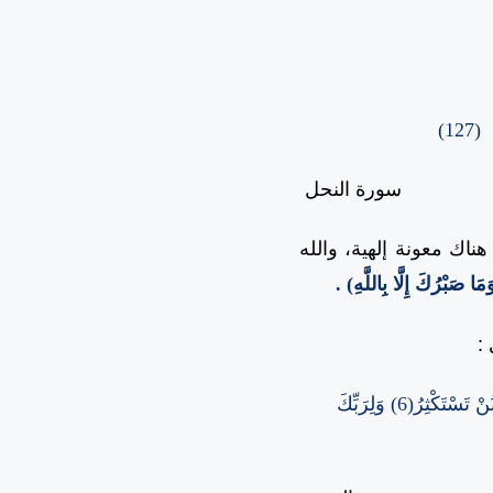
َ
(127)
سورة النحل
هناك معونة إلهية، والله
مَا صَبْرُكَ إِلَّا بِاللَّهِ) .
:
يَا أَيُّهَا الْمُدَّثِّرُ(1) قُمْ فَأَنْذِرْ(2) وَرَبَّكَ فَكَبِّرْ(3) وَثِيَابَكَ فَطَهِّرْ(4) وَالرُّجْزَ فَاهْجُرْ(5) وَلَا تَمْنُنْ تَسْتَكْثِرُ(6) وَلِرَبِّكَ