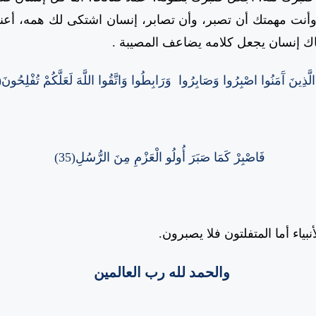
أنت مهمتك أن تصبر، وأن تصابر، إنسان اشتكى لك همه، أعنه 
ناك إنسان يجعل كلامه يضاعف المصيبة .
َا الَّذِينَ آَمَنُوا اصْبِرُوا وَصَابِرُوا
وَرَابِطُوا وَاتَّقُوا اللَّهَ لَعَلَّكُمْ تُفْلِحُونَ
0)
فَاصْبِرْ كَمَا صَبَرَ أُولُو الْعَزْمِ مِنَ الرُّسُلِ(35)
ياء أما المتفلتون فلا يصبرون.
والحمد لله رب العالمين