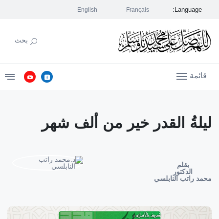
Language:
English
Français
بحث
قائمة
ليلةُ القدر خير من ألف شهر
بقلم
الدكتور
محمد راتب النابلسي