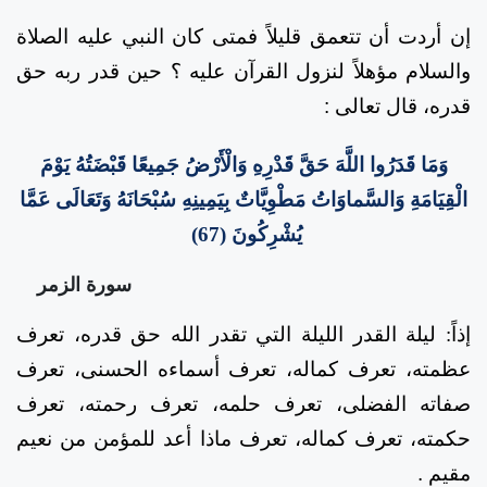
إن أردت أن تتعمق قليلاً فمتى كان النبي عليه الصلاة
والسلام مؤهلاً لنزول القرآن عليه ؟ حين قدر ربه حق
قدره، قال تعالى
:
وَمَا قَدَرُوا اللَّهَ حَقَّ قَدْرِهِ وَالْأَرْضُ جَمِيعًا قَبْضَتُهُ يَوْمَ
الْقِيَامَةِ وَالسَّماوَاتُ مَطْوِيَّاتٌ بِيَمِينِهِ سُبْحَانَهُ وَتَعَالَى عَمَّا
يُشْرِكُونَ (67)
سورة الزمر
إذاً: ليلة القدر الليلة التي تقدر الله حق قدره، تعرف
عظمته، تعرف كماله، تعرف أسماءه الحسنى، تعرف
صفاته الفضلى، تعرف حلمه، تعرف رحمته، تعرف
حكمته، تعرف كماله، تعرف ماذا أعد للمؤمن من نعيم
مقيم
.