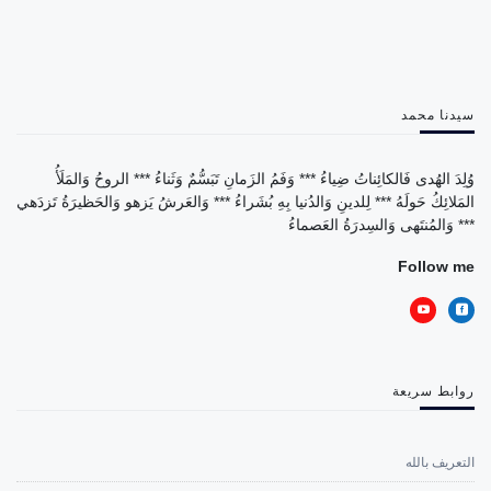
سيدنا محمد
وُلِدَ الهُدى فَالكائِناتُ ضِياءُ *** وَفَمُ الزَمانِ تَبَسُّمٌ وَثَناءُ *** الروحُ وَالمَلَأُ
المَلائِكُ حَولَهُ *** لِلدينِ وَالدُنيا بِهِ بُشَراءُ *** وَالعَرشُ يَزهو وَالحَظيرَةُ تَزدَهي
*** وَالمُنتَهى وَالسِدرَةُ العَصماءُ
Follow me
روابط سريعة
التعريف بالله