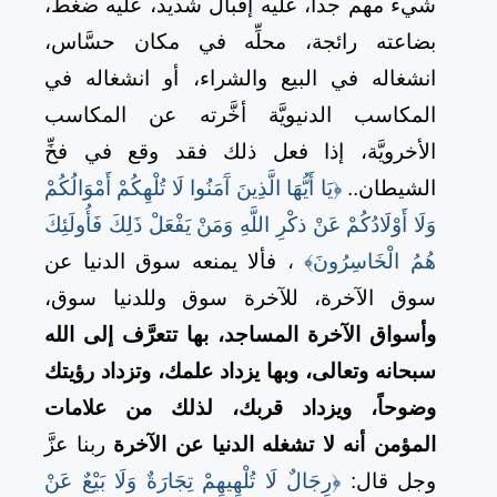
شيءٌ مهم جداً، عليه إقبال شديد، عليه ضغط،
بضاعته رائجة، محلِّه في مكان حسَّاس،
انشغاله في البيع والشراء، أو انشغاله في
المكاسب الدنيويَّة أخَّرته عن المكاسب
الأخرويَّة، إذا فعل ذلك فقد وقع في فخِّ
الشيطان..
﴿يَا أَيُّهَا الَّذِينَ آَمَنُوا لَا تُلْهِكُمْ أَمْوَالُكُمْ
وَلَا أَوْلَادُكُمْ عَنْ ذكْرِ اللَّهِ وَمَنْ يَفْعَلْ ذَلِكَ فَأُولَئِكَ
هُمُ الْخَاسِرُونَ﴾
،
فألا يمنعه سوق الدنيا عن
سوق الآخرة، للآخرة سوق وللدنيا سوق،
وأسواق الآخرة المساجد، بها تتعرَّف إلى الله
سبحانه وتعالى، وبها يزداد علمك، وتزداد رؤيتك
وضوحاً، ويزداد قربك، لذلك من علامات
المؤمن أنه لا تشغله الدنيا عن الآخرة
ربنا عزَّ
وجل قال:
﴿رِجَالٌ لَا تُلْهِيهِمْ تِجَارَةٌ وَلَا بَيْعٌ عَنْ