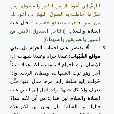
اللهمَّ إني أعوذ بك من الكفر والفسوق، ومن
شرِّ ما أحاطت به السوقُ، اللهمَّ إني أعوذ بك
من يمينٍ فاجرة وصفقةٍ خاسرة
". قال عليه
الصلاة والسلام:
((التاجر الصدوق الأمين مع
النبيين والصديقين والشهداء)).
ألا يقتصر على اجتناب الحرام بل يتقي
مواقع الشُبُهات
: عندنا حرام وعندنا شبهات، إذا
الإنسان ترك الحرام لا بأس به، لكن هناك شيئاً
آخر وهو ترك الشبهات، ومظان الريب. وإذا
حُمِلَت إليه سلعةٌ رابه أمرها سأل عنها حتَّى
يعرف وإلا أكل شبهةً، وقد حُمِلَ إلى النبي عليه
الصلاة والسلام لبنٌ فقال: من أين لكم هذا؟
قالوا: من الشاة؟ قال: ومن أين لكم هذه