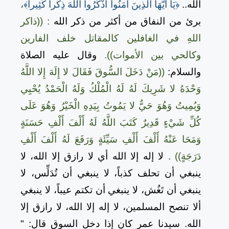
الله..
﴿يَا أَيُّهَا الَّذِينَ آَمَنُوا اذْكُرُوا اللَّهَ ذِكْراً كَثِيراً﴾،
برئ من النفاق من أكثر من ذكر الله
: ((ذاكر
اللهِ في الغافلين كالمقاتل خلف الفارين
وكالحي بين الأموات)).
وقال عليه الصلاة
والسلام:
((مَنْ دَخَلَ السُّوقَ فَقَالَ لا إِلَهَ إِلا اللَّهُ
وَحْدَهُ لا شَرِيكَ لَهُ لَهُ الْمُلْكُ وَلَهُ الْحَمْدُ يُحْيِي
وَيُمِيتُ وَهُوَ حَيٌّ لا يَمُوتُ بِيَدِهِ الْخَيْرُ وَهُوَ عَلَى
كُلِّ شَيْءٍ قَدِيرٌ كَتَبَ اللَّهُ لَهُ أَلْفَ أَلْفِ حَسَنَةٍ
وَمَحَا عَنْهُ أَلْفَ أَلْفِ سَيِّئَةٍ وَرَفَعَ لَهُ أَلْفَ أَلْفِ
دَرَجَةٍ))
.
لا إله إلا الله أي لا رازق إلا الله، لا
ينبغي أن تحلف كذباً، لا ينبغي أن تُدَلِّس، لا
ينبغي أن تَغُش، لا ينبغي أن تكتم عيباً، لا ينبغي
ألا تنصح المسلمين، لا إله إلا الله، لا رازق إلا
الله. سيدنا عمر كان إذا دخل السوق قال: "