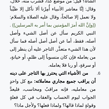
الشاة؟ قيل: من موضع كذا، فشرب منه، حلال،
وقال: إنَّا معاشر الأنبياء أُمِرْنا ألا نأكل إلا طيِّباً
ولا نعمل إلا صالحاً، وقال عليه الصلاة والسلام:
((وإنَّ الله أمرَ المؤمنين بما أمر به المرسلين))
.
النبي الكريم سأل عن أصل الشيء وأصل
أصله، فقط، أما عن أصل أصل أصله فما سأل
لأن هذا الشيء متعذَّر. التاجر عليه أن ينظر إلى
من يعامله فإن كان منسوباً إلى ظلمٍ، أو خيانةٍ،
أو سرقةٍ، أو ربا فلا يعامله.
من
الأشياء التي يحترز بها التاجر على دينه
أن يراقب جميع مجاري معاملاته:
مع كل واحدٍ
من معامليه، فإنه مراقبٌ ومحاسب، فليعدَّ
الجواب ليوم الحساب والعقاب في كل فعلةٍ
وقولةٍ لماذا قالها؟ ولماذا فعلها؟ ولأجل ماذا؟