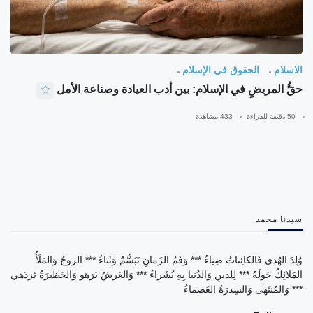
الاسلام
الحقوق في الإسلام
حقُّ المريضِ في الإسلام: بين أدب العيادة وصناعة الأمل
50 دقيقة للقراءة
433 مشاهدة
سيدنا محمد
وُلِدَ الهُدى فَالكائِناتُ ضِياءُ *** وَفَمُ الزَمانِ تَبَسُّمٌ وَثَناءُ *** الروحُ وَالمَلَأُ
المَلائِكُ حَولَهُ *** لِلدينِ وَالدُنيا بِهِ بُشَراءُ *** وَالعَرشُ يَزهو وَالحَظيرَةُ تَزدَهي
*** وَالمُنتَهى وَالسِدرَةُ العَصماءُ