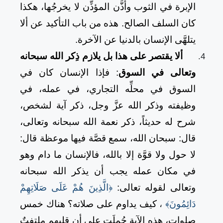
الإبرة في الثوب وأذَّن المؤذِّن لا يخرجُها، هكذا
كان السلف الصالح. هذه من باب التأكيد عن ألا
يتلهَّى الإنسان بالدنيا عن الآخرة.
ألا يقتصر على هذا بل يلازم ذِكر الله سبحانه
وتعالى في السوق
: فإذا الإنسان كان في
السوق في محلِّه التجاري، في عمله، في
وظيفته وذكر الله عزَّ وجل، ذكر آية لشخص،
شرح له حديثاً، ذكر نعمة الله سبحانه وتعالى،
قال: سبحان الله، سمع قصَّة فيها موعظة قال:
لا حول ولا قوَّة إلا بالله، فالإنسان ما دام وهو
في مكان عمله يجب أن يذكر الله سبحانه
وتعالى لقوله تعالى:
﴿الَّذِينَ هُمْ عَلَى صَلَاتِهِمْ
دَائِمُونَ﴾
،
كيف يداوم على صلاته؟ هناك خمس
صلوات، هذه الآية حُمِلَت على أن قلبهم ملتفتٌ