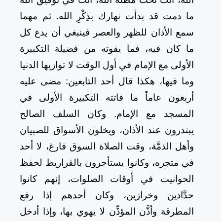
ما دمت قد بدأت نهارك بذِكْرِ الله. ثم مهما
سمع الأذان للظهر والعصر فينبغي أن يدع كل
ما كان فيه، فما يفوته من فضيلة التكبيرة
الأولى مع الإمام في أول الوقت لا توازيها الدنيا
وما فيها، هكذا قال أحد التابعين: مضى عليه
أربعون عاماً ما فاتته التكبيرة الأولى في
المسجد مع الإمام. وكان السلف الصالح
يبتدرون عند الأذان، ويخلون الأسواق للصبيان
وأهل الذمَّة، وقت الصلاة السوق فارغ، لا أحد
في متجره، وكانوا يستأجرون بالقراريط لحفظ
الحوانيت في أوقات الصلوات، إنهم كانوا
حدَّادين وخرازين، وكان أحدهم إذا رفع
المطرقة وأذَّن المؤذِّن لا يهوي بها، وإذا أدخل