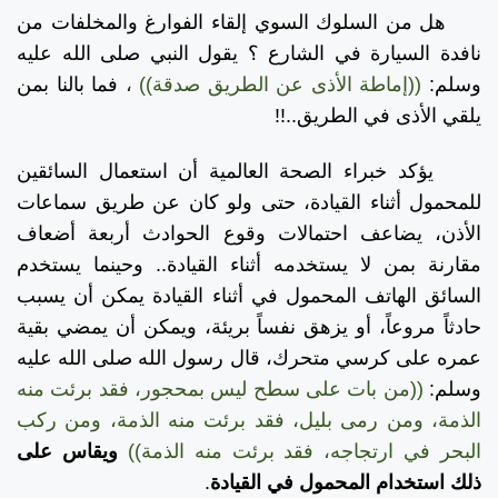
هل من السلوك السوي إلقاء الفوارغ والمخلفات من
نافدة السيارة في الشارع ؟ يقول النبي صلى الله عليه
وسلم:
((إماطة الأذى عن الطريق صدقة))
،
فما بالنا بمن
يلقي الأذى في الطريق..!!
يؤكد خبراء الصحة العالمية أن استعمال السائقين
للمحمول أثناء القيادة، حتى ولو كان عن طريق سماعات
الأذن، يضاعف احتمالات وقوع الحوادث أربعة أضعاف
مقارنة بمن لا يستخدمه أثناء القيادة.. وحينما يستخدم
السائق الهاتف المحمول في أثناء القيادة يمكن أن يسبب
حادثاً مروعاً، أو يزهق نفساً بريئة، ويمكن أن يمضي بقية
عمره على كرسي متحرك، قال رسول الله صلى الله عليه
وسلم:
((من بات على سطح ليس بمحجور، فقد برئت منه
الذمة، ومن رمى بليل، فقد برئت منه الذمة، ومن ركب
البحر في ارتجاجه، فقد برئت منه الذمة))
ويقاس على
ذلك استخدام المحمول في القيادة
.