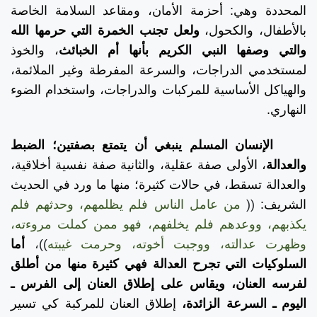
المحددة وهي: أحزمة الأمان، ومقاعد السلامة الخاصة
بالأطفال، والكحول،
ولعل تجنب الخمرة التي حرمها الله
والتي وصفها النبي الكريم بأنها أم الخبائث
، والخوذ
لمستخدمي الدراجات، والسرعة المفرطة وغير الملائمة،
والهياكل الأساسية للمركبات والدراجات، واستخدام الضوء
النهاري.
الإنسان المسلم ينبغي أن يتمتع بصفتين؛ الضبط
والعدالة
، الأولى صفة عقلية، والثانية صفة نفسية أخلاقية،
والعدالة تسقط، في حالات كثيرة؛ منها ما ورد في الحديث
الشريف:
((
من عامل الناس فلم يظلمهم، وحدثهم فلم
يكذبهم، ووعدهم فلم يخلفهم، فهو ممن كملت مروءته،
وظهرت عدالته، ووجبت أخوته، وحرمت غيبته
))،
أما
السلوكيات التي تجرح العدالة فهي كثيرة منها من أطلق
لفرسه العنان، ويقاس على إطلاق العنان إلى الفرس ـ
اليوم ـ السرعة الزائدة،
إطلاق العنان للمركبة كي تسير