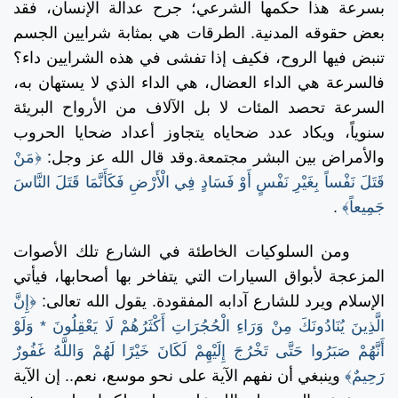
بسرعة هذا حكمها الشرعي؛ جرح عدالة الإنسان، فقد
بعض حقوقه المدنية.
الطرقات هي بمثابة شرايين الجسم
تنبض فيها الروح، فكيف إذا تفشى في هذه الشرايين داء؟
فالسرعة هي الداء العضال، هي الداء الذي لا يستهان به،
السرعة تحصد المئات لا بل الآلاف من الأرواح البريئة
سنوياً، ويكاد عدد ضحاياه يتجاوز أعداد ضحايا الحروب
والأمراض بين البشر مجتمعة.وقد قال الله عز وجل:
﴿مَنْ
قَتَلَ نَفْساً بِغَيْرِ نَفْسٍ أَوْ فَسَادٍ فِي الْأَرْضِ فَكَأَنَّمَا قَتَلَ النَّاسَ
جَمِيعاً﴾
.
ومن السلوكيات الخاطئة في الشارع تلك الأصوات
المزعجة لأبواق السيارات التي يتفاخر بها أصحابها، فيأتي
الإسلام ويرد للشارع آدابه المفقودة. يقول الله تعالى:
﴿إِنَّ
الَّذِينَ يُنَادُونَكَ مِنْ وَرَاءِ الْحُجُرَاتِ أَكْثَرُهُمْ لَا يَعْقِلُونَ * وَلَوْ
أَنَّهُمْ صَبَرُوا حَتَّى تَخْرُجَ إِلَيْهِمْ لَكَانَ خَيْرًا لَهُمْ وَاللَّهُ غَفُورٌ
رَحِيمٌ﴾
وينبغي أن نفهم الآية على نحو موسع، نعم.. إن الآية