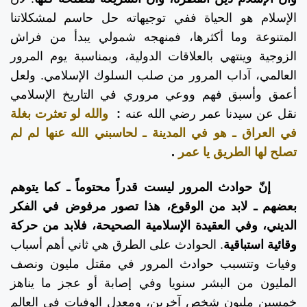
الإسلام هو الحياة ففي توجيهاته حل حاسم لمشكلاتنا
المتنوعة وما أكثرها، فمنهجه شمولي يبدأ من فراش
الزوجية وينتهي بالعلاقات الدولية، وبمناسبة يوم المرور
العالمي، آداب المرور من صلب السلوك الإسلامي. ولعل
أعمق وأسبق فهم ووعي مروري في التاريخ الإسلامي
نقل عن سيدنا عمر رضي الله عنه
:
والله لو تعثرت بغلة
في العراق ـ هو في المدينة ـ لحاسبني الله عنها لم لم
تصلح لها الطريق يا عمر
.
إنّ حوادث المرور ليست قدراً محتوماً ـ كما يتوهم
بعضهم ـ لابد من الوقوع، هذا تصور مرفوض في الفكر
الديني، وفي العقيدة الإسلامية الصحيحة، فلابد من حركة
وقائية استباقية
. الحوادث على الطرق هي ثاني أهم أسباب
وفيات وتتسبب حوادث المرور في مقتل مليون ونصف
المليون من البشر سنويا وفي إصابة أو عجز ما يناهز
خمسين مليون شخص آخرين، ومعدل الوفيات في العالم