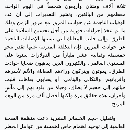
ثلاثة آلاف ومئتان وأربعون شخصاً في اليوم الواحد،
معظمهم من البالغين، وتشير التقديرات إلى أن عدد
الوفيات الناجمة عن حوادث المرور مع مرور الزمن وذلك
ما لم تتخذ إجراءات فورية من أجل تحسين السلامة على
الطرق. وإلى جانب المعاناة التي تسببها الإصابات الناجمة
عن حوادث المرور، فإن التكلفة المترتبة عليها تقدر بنحو
خمسمئة وثمانية عشر ملياراً من الدولارات سنويا على
المستوى العالمي. والكثيرون الذين يذهبون ضحايا حوادث
الطرق.. يموتون ويتركون وراءهم المعاناة والألم لأسرهم
وأقربائهم، والثكالى واليتامى، أو يصابون بعاهات قلبت
حياتهم إلى جحيم لا يطاق، وحياة من يلوذ بهم إلى مآسٍٍ
وأحزان، هذه حقائق مرة ولكنها أفضل ألف مرة من الوهم
المريح.
ولتقليل حجم الخسائر البشرية دعت منظمة الصحة
العالمية إلى توجيه اهتمام خاص لخمسة من عوامل الخطر