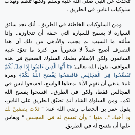
تتحدث عن النبي صلى الله عليه وسلم ولكنها تنظم وتهذب
سلوكيات الناس في الطريق
.
ومن السلوكيات الخاطئة في الطريق.. أنك تجد سائق
السيارة لا يسمح للسيارة التي خلفه أن تتجاوزه.. وإذا
سألته ما السبب لم يجب، والأدهى من ذلك أن هذا
التصرف أصبح عملاً لا شعورياً من كثرة ما تعوّد عليه
السائقون ولكن الإسلام يعلمك السلوك الصحيح في هذه
المواقف، يقول الله تعالى:
﴿يَا أَيُّهَا الَّذِينَ ءَامَنُوا إِذَا قِيلَ لَكُمْ
تَفَسَّحُوا فِي الْمَجَالِسِ فَافْسَحُوا يَفْسَحِ اللَّهُ لَكُمْ﴾
ومرة
ثانية ينبغي أن نفهم الآية بمعناها الواسع، افسحوا ليس في
المجالس فقط، ولكن في الطرق.. افسحوا يفسح الله
لكم.. ومن السلوك الشاذ أنك تضيّق الطريق على الناس،
يقول عمر بن الخطاب رضي الله عنه: "
ثلاث يصفينّ لك
ود أخيك “.. منها “ وأن تفسح له في المجلس
“ ويقاس
عليها أن تفسح له في الطريق.