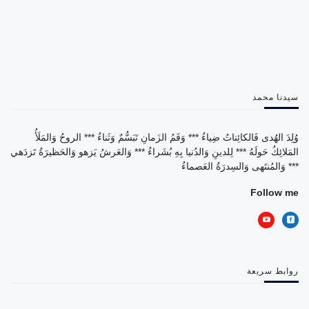
سيدنا محمد
وُلِدَ الهُدى فَالكائِناتُ ضِياءُ *** وَفَمُ الزَمانِ تَبَسُّمٌ وَثَناءُ *** الروحُ وَالمَلَأُ
المَلائِكُ حَولَهُ *** لِلدينِ وَالدُنيا بِهِ بُشَراءُ *** وَالعَرشُ يَزهو وَالحَظيرَةُ تَزدَهي
*** وَالمُنتَهى وَالسِدرَةُ العَصماءُ
Follow me
روابط سريعة