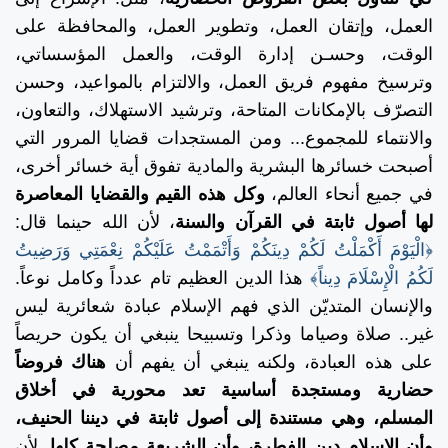
العمل، وإتقان العمل، وتطوير العمل، والمحافظة على
الوقت، وحسـن إدارة الوقت، والعمل المؤسساتي،
وترسيخ مفهوم فريق العمل، والالتزام بالمواعيد، وحسن
التصرّف بالإمكانات المتاحة، وترشيد الاستهلاك، والتعاون،
والانتماء للمجموع... ومن المستجدات قضايا المرور التي
أصبحت خسائرها البشرية والمادية تفوق أية خسائر أخرى،
في جميع أنحاء العالم،
وكل هذه القيم والقضايا المعاصرة
لها أصول ثابتة في القرآن والسنة
، لأن الله حينما قال:
﴿الْيَوْمَ أَكْمَلْتُ لَكُمْ دِينَكُمْ وَأَتْمَمْتُ عَلَيْكُمْ نِعْمَتِي وَرَضِيتُ
لَكُمُ الْإِسْلَامَ دِيناً﴾
هذا الدين العظيم تام عدداً وكامل نوعاً.
والإنسان المتديّن الذي فهم الإسلام عبادة شعائرية ليس
غير.. صلاة وصياما وذكرا وتسبيحا ينبغي أن يكون حريصاً
على هذه العبادة، ولكنه ينبغي أن يفهم أن
هناك فروضاً
حضارية ومستجدة أساسية تعد محورية في أخلاق
المسلم، وهي مستندة إلى أصول ثابتة في ديننا الحنيف،
وأن الإسلام دين الفطرة، وأن الشريعة مصلحة كلها
. لأن