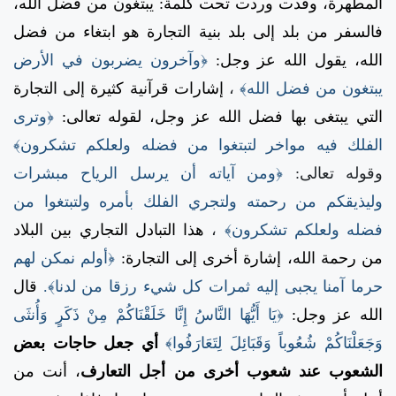
المطهرة، وقدت وردت تحت كلمة: يبتغون من فضل الله،
فالسفر من بلد إلى بلد بنية التجارة هو ابتغاء من فضل
الله، يقول الله عز وجل:
﴿وآخرون يضربون في الأرض
يبتغون من فضل الله﴾
،
إشارات قرآنية كثيرة إلى التجارة
التي يبتغى بها فضل الله عز وجل، لقوله تعالى:
﴿وترى
الفلك فيه مواخر لتبتغوا من فضله ولعلكم تشكرون﴾
وقوله تعالى:
﴿ومن آياته أن يرسل الرياح مبشرات
وليذيقكم من رحمته ولتجري الفلك بأمره ولتبتغوا من
فضله ولعلكم تشكرون﴾
،
هذا التبادل التجاري بين البلاد
من رحمة الله، إشارة أخرى إلى التجارة:
﴿أولم نمكن لهم
حرما آمنا يجبى إليه ثمرات كل شيء رزقا من لدنا﴾.
قال
الله عز وجل:
﴿يَا أَيُّهَا النَّاسُ إِنَّا خَلَقْنَاكُمْ مِنْ ذَكَرٍ وَأُنثَى
وَجَعَلْنَاكُمْ شُعُوباً وَقَبَائِلَ لِتَعَارَفُوا﴾
أي جعل حاجات بعض
الشعوب عند شعوب أخرى من أجل التعارف
، أنت من