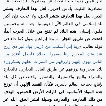
أجل تأمين هذه الحاجة تبحث عن مصادرها، فإذا بحثت عن
مصادرها التقيت بأناس آخرين
، لعل بهذا التعارف ينتشر
الدين، لعل بهذا التعارف ينتشر الحق
، ولا عجب فإن أكبر
بلد إسلامي في العالم الآن اندونيسيا، يعد مئة وخمسين
مليون إنسان،
هذه البلاد لم تفتح من خلال الحرب أبداً،
فتحت عن طريق التجار
.
سيدنا إبراهيم يقول كما جاء في
قوله تعالى:
﴿ربنا إني أسكنت من ذريتي بواد غير ذي زرع
عند بيتك المحرم ربنا ليقيموا الصلاة فاجعل أفئدة من
الناس تهوي إليهم وارزقهم من الثمرات لعلهم يشكرون﴾
بلاد صحراوية يرزقهم عن طريق التبادل التجاري، فالتجارة
والشراء والبيع والاستيراد والتصدير واختصاص كل بلد
بإنتاج يحتاجه العالم بأسره،
فكأن القصد الإلهي أن توزع
هذه المواد الأساسية في قارات الأرض الخمس، الهدف
من ذلك التعارف، والتعارف وسيلة لنشر الحق
.
الله عز