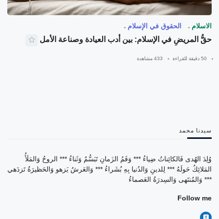
الاسلام
الحقوق في الإسلام
حقُّ المريضِ في الإسلام: بين أدب العيادة وصناعة الأمل
50 دقيقة للقراءة
433 مشاهدة
سيدنا محمد
وُلِدَ الهُدى فَالكائِناتُ ضِياءُ *** وَفَمُ الزَمانِ تَبَسُّمٌ وَثَناءُ *** الروحُ وَالمَلَأُ
المَلائِكُ حَولَهُ *** لِلدينِ وَالدُنيا بِهِ بُشَراءُ *** وَالعَرشُ يَزهو وَالحَظيرَةُ تَزدَهي
*** وَالمُنتَهى وَالسِدرَةُ العَصماءُ
Follow me