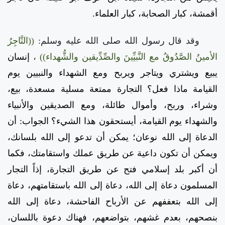
أقمشة، كبار الصحابة، كبار العلماء.
وقد قال رسول الله صلى الله عليه وسلم:
((التَّاجِرُ
الأمينُ الصَّدُوقُ مع النَّبيِّينَ والصِّدِّيقين والشُّهداء))
،
إنسان
يبيع ويشتري ويتاجر ويربح ومع الشهداء والنبيين يوم
القيامة ماذا فعل؟ التجارة ممتعة مسلية مسعدة، بيع،
وشراء، وربح، وأموال طائلة، ومع الصديقين والأنبياء
والشهداء يوم القيامة، أيستحقون هذا الشيء؟ الجواب: أن
الدعاة إلى الله نوعان؛ يمكن أن تدعو إلى الله بلسانك،
ويمكن أن تكون داعية عن طريق عملك واستقامتك، فكما
أن أكبر بلد إسلامي فتح عن طريق التجارة، إذاً التجار
المسلمون دعاة إلى الله، دعاة إلى الله باستقامتهم، دعاة
إلى الله بتعففهم عن الأرباح الفاحشة، دعاة إلى الله
بنصحهم، بعدم غشهم، بتواضعهم، فهناك دعوة باللسان،