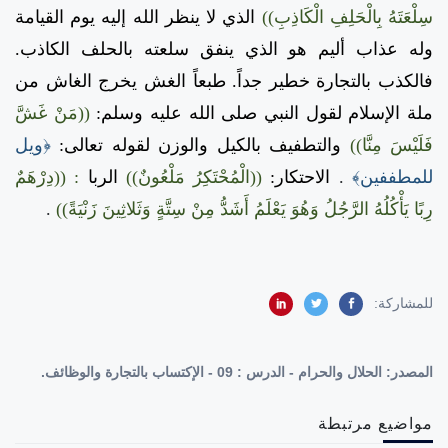
سِلْعَتَهُ بِالْحَلِفِ الْكَاذِبِ))
الذي لا ينظر الله إليه يوم القيامة
وله عذاب أليم هو الذي ينفق سلعته بالحلف الكاذب.
فالكذب بالتجارة خطير جداً. طبعاً الغش يخرج الغاش من
ملة الإسلام لقول النبي صلى الله عليه وسلم:
((مَنْ غَشَّ
فَلَيْسَ مِنَّا))
والتطفيف بالكيل والوزن لقوله تعالى:
﴿ويل
للمطففين﴾
.
الاحتكار:
((الْمُحْتَكِرُ مَلْعُونٌ))
الربا
: ((دِرْهَمٌ
رِبًا يَأْكُلُهُ الرَّجُلُ وَهُوَ يَعْلَمُ أَشَدُّ مِنْ سِتَّةٍ وَثَلاثِينَ زَنْيَةً))
.
للمشاركة:
المصدر:
الحلال والحرام - الدرس : 09 - الإكتساب بالتجارة والوظائف.
مواضيع مرتبطة