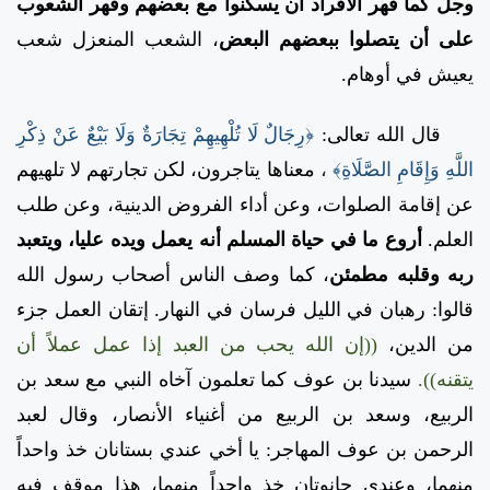
وجل كما قهر الأفراد أن يسكنوا مع بعضهم وقهر الشعوب
على أن يتصلوا ببعضهم البعض
، الشعب المنعزل شعب
يعيش في أوهام.
قال الله تعالى:
﴿رِجَالٌ لَا تُلْهِيهِمْ تِجَارَةٌ وَلَا بَيْعٌ عَنْ ذِكْرِ
اللَّهِ وَإِقَامِ الصَّلَاةِ﴾
،
معناها يتاجرون، لكن تجارتهم لا تلهيهم
عن إقامة الصلوات، وعن أداء الفروض الدينية، وعن طلب
العلم.
أروع ما في حياة المسلم أنه يعمل ويده عليا، ويتعبد
ربه وقلبه مطمئن
، كما وصف الناس أصحاب رسول الله
قالوا: رهبان في الليل فرسان في النهار. إتقان العمل جزء
من الدين،
((إن الله يحب من العبد إذا عمل عملاً أن
يتقنه)).
سيدنا بن عوف كما تعلمون آخاه النبي مع سعد بن
الربيع، وسعد بن الربيع من أغنياء الأنصار، وقال لعبد
الرحمن بن عوف المهاجر: يا أخي عندي بستانان خذ واحداً
منهما، وعندي حانوتان خذ واحداً منهما، هذا موقف فيه