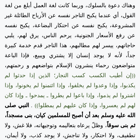
وهناك دعوة بالسلوك، وربما كانت لغة العمل أبلغ من لغة
القول، أي عندما يكبح التاجر نفسه عن الأرباح الطائلة غير
المشروعة، يكبح نفسه عن احتكار البضاعة، يكبح نفسه
عن رفع الأسعار الجنونية، يرحم الناس، يرق لهم، يلبي
حاجاتهم، ييسر لهم مطالبهم، هذا التاجر قدم خدمة كبيرة
جداً، لأنه لا يوجد إنسان إلا يشتري ويبيع، فإذا الباعة
متواضعون رحماء ينشرون الإسلام بتواضعهم و رحمتهم،
((إن أطيب الكسب كسب التجار؛ الذين إذا حدثوا لم
يكذبوا، وإذا وعدوا لم يخلفوا، وإذا ائتمنوا لم يخونوا، وإذا
اشتروا لم يذموا، وإذا باعوا لم يطروا ـ يمدحوا ـ وإذا كان
لهم لم يعسروا، وإذا كان عليهم لم يمطلوا))
.
النبي صلى
الله عليه وسلم بعد أن أصبح للمسلمين كيان، بنى مسجداً،
ثم بنى سوقاً
، وظلّ يرعاه بتعاليمه وتوجيهاته، فلا غش، ولا
تطفيف، ولا احتكار، ولا تناجش، لا يوجد كذب، ولا أيمان،