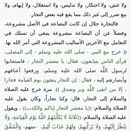
ولا غش، ولا احتكار، ولا تدليس، ولا استغلال، ولا إيهام، ولا
بيع ضرر إلى غير ذلك مما يقع فيه بعض التجار.
فالتجارة حلال إن كانت البضاعة في الأصل مشروعة،
وفضلاً عن أن البضاعة مشروعة ينبغي أن تسلك في
التعامل مع الآخرين الأساليب المشروعة التي أمر الله بها.
((
خرج مع النبي - صلى الله عليه وسلم - إلى المصلى،
فرأى الناس يتبايعون، فقال: يا معشر التجار
، فاستجابوا
لرسول اللَّه صلى الله عليه وسلم، ورفعوا أعناقهم
وأبصارهم إليه ،
فقال : إن التجار يبعثون يوم القيامة فجارا
، إلا من اتقى اللَّه وبر وصدق
)).
مرة خرج عليه الصلاة
والسلام إلى التجار، قال: وكنا تجاراً، وكان يقول عليه
الصلاة والسلام:
((يا معشر التجار إياكم والكذب))
،
ويقول
عليه الصلاة والسلام:
((ثَلَاثَةٌ لَا يُكَلِّمُهُمْ اللَّهُ يَوْمَ الْقِيَامَةِ، وَلَا
يَنْظُرُ إِلَيْهِمْ، وَلَا يُزَكِّيهِمْ، وَلَهُمْ عَذَابٌ أَلِيمٌ،
-منهم-
وَالْمُنَفِّقُ