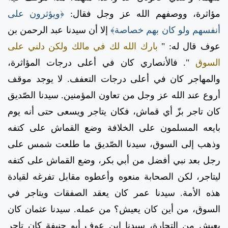
مؤاثرة، ووصفهم الله عز وجل فقال:
﴿ويؤثرون على
أنفسهم ولو كان بهم خصاصة﴾
إلا أن سيدنا عبد الرحمن بن
عوف قال له: "
بارك الله لك في مالك ولكن دلني على
السوق
". فالأنصاري كان في أعلى درجات المؤاثرة،
والمهاجر كان في أعلى درجات التعفف. لا يوجد موقف
أروع عند الله عز وجل من تعاون المؤمنين. سيدنا الصّديق
كان تاجر بزّ أي قماش، فكان يتاجر ويسعى حتى أنه يوم
بايعه المسلمون على الخلافة وضع القماش على كتفه
وذهب إلى السوق، سيدنا الصّديق ما طلعت شمس على
رجل بعد نبي أفضل من أبي بكر، وضع القماش على كتفه
ليتاجر، لكن الصحابة منعوه وأعطوه مقابل تفرغه لقيادة
هذه الأمة. سيدنا عمر كان يعقد الصفقات ويتاجر في
السوق، من أين كان يعيش؟ من عمله. سيدنا عثمان كان
يعيش من التجارة، سيدنا ابن عوف أبو حنيفة كان تاجر