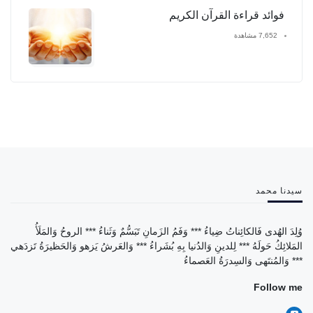
فوائد قراءة القرآن الكريم
7,652 مشاهدة
سيدنا محمد
وُلِدَ الهُدى فَالكائِناتُ ضِياءُ *** وَفَمُ الزَمانِ تَبَسُّمٌ وَثَناءُ *** الروحُ وَالمَلَأُ
المَلائِكُ حَولَهُ *** لِلدينِ وَالدُنيا بِهِ بُشَراءُ *** وَالعَرشُ يَزهو وَالحَظيرَةُ تَزدَهي
*** وَالمُنتَهى وَالسِدرَةُ العَصماءُ
Follow me