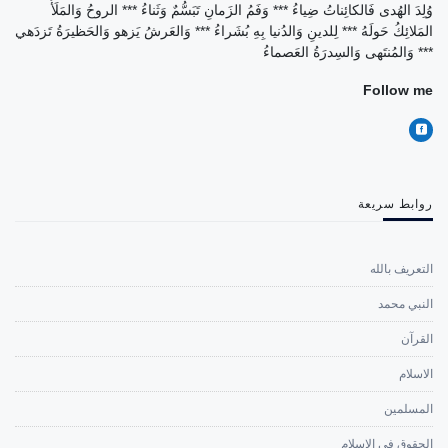
وُلِدَ الهُدى فَالكائِناتُ ضِياءُ *** وَفَمُ الزَمانِ تَبَسُّمٌ وَثَناءُ *** الروحُ وَالمَلَأُ
المَلائِكُ حَولَهُ *** لِلدينِ وَالدُنيا بِهِ بُشَراءُ *** وَالعَرشُ يَزهو وَالحَظيرَةُ تَزدَهي
*** وَالمُنتَهى وَالسِدرَةُ العَصماءُ
Follow me
روابط سريعة
التعريف بالله
النبي محمد
القرآن
الاسلام
المسلمين
الحقوق في الإسلام