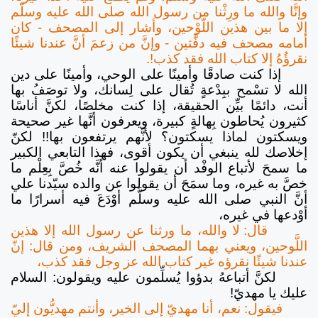
وإنَّا والله ما ورِثْنا من رسول الله صلى الله عليه وسلّم
إلا ما بين هذين اللَّوْحين، وأشار إلى المصحف - كان
أمامه مصحف فيه دفَّتين - وإنَّ من زعمَ أنَّ عندنا شيئًا
نقرؤُهُ إلا كتاب الله فقد كذب!.
إذا كنت صادقًا وأمينًا على الوحي، وأمينًا على دين
الله لا تسْمح ببِدْعةٍ تُقال على لِسانك، ولا توصَفُ بها
أنت، دائمًا بيِّن الحقيقة، إذا كنت مخلصًا، لكنَّ أناسًا
كثيرون يُحاطون بِهالةٍ كبيرة، ويعرفون أنَّها غير صحيحة
ويسكتون لماذا يسكتون؟ لأنَّهم يرتفعون بها!! لكنّ
إخلاصك لله ينبغي أن يكون أقوى، فهذا التابعي الكبير
ما سمحَ لأتباع الوفْد أن يقولوا عنه أنَّه خُصَّ بِعِلْم ما
خصَّ به غيره، وما سمَحَ أن يقولوا عن والده سيّدنا علي
أنَّ النبي صلى الله عليه وسلَّم أوْدَعَ فيه أسرارًا ما
أوْدعها في غيره،
قال: لا والله، ما ورثنا عن رسول الله إلا هذين
اللَّوحين، ويعني بهما المصحف الشريف، ومن قال: إنّ
عندنا شيئًا نقرؤه غير كتاب الله عز وجل فقد كذب،
لكنَّ أتباعهُ بدؤوا يُسلِّمون عليه ويقولون: السلام
عليك يا مهديّ!
فيقول: نعم، أنا مهديّ إلى الخير، وأنتم مهديُّون إليّ