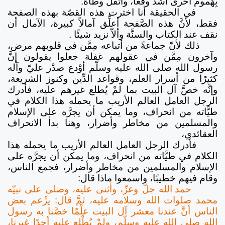
بِهُموم أخرى أشدّ وقْعًا، وأثْقلَ وطأةً.
في الحقيقة أنا اخترت هذه القصّة بهذه الصفحة
فقط، لأنَّ هذه الصَّفحة أعلِّق آمالاً كبيرة، الآمال أن
نقف عند الكتاب والسنَّة وألاّ نزيد شيئًا .
ذلك لأنّ جماعةً من أتباعه مِمَّن في قلوبهم مرض،
وآخرون مِمَّن في عقولهم غفلة جعلوا يقولون إنَّ
رسول الله صلى الله عليه وسلّم أوْدع صدْر عليّ وآله
كثيرًا من أسرار العلم، وقواعد الدِّين وكنوز الشريعة،
وإنَّه خصَّ آل البيت بما لمْ يُطلع غيرهم عليه، فأدرك
الرجل العامل العالم الأريب ما يحمله هذا الكلام في
طيَّاته من انحراف، وما يمكن أن يجرَّه على الإسلام
والمسلمين من مخاطر وأضرار، وهنا بدأ الانحراف
العقائدي،
فأدرك الرجل العامل العالم الأريب ما يحمله هذا
الكلام في طيَّاته من انحراف، وما يمكن أن يجرَّه على
الإسلام والمسلمين من مخاطر وأضرار، فجمع الناس،
وقام فيهم خطيبًا، واسمعوا ماذا قال:
حمد الله جلّ وعزّ، وأثنى عليه، وصلى على نبيّه
محمد صلوات الله وسلامه عليه، ثمَّ قال: يزْعم بعض
الناس أنَّ عندنا معشر آل البيت علْمًا خصَّنا به رسول
الله صلى الله عليه وسلّم، ولمْ يُطْلع عليه أحدًا غيرنا،