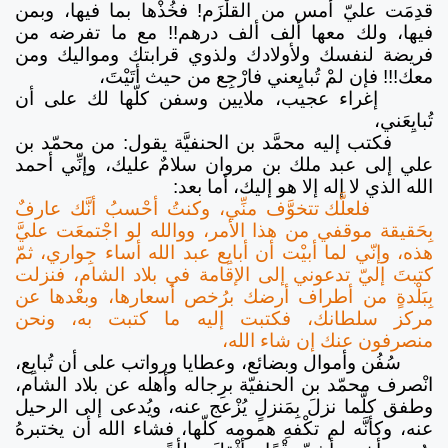
قدِمَت عليّ أمس من القلْزَم! فخُذْها بما فيها، وبمن
فيها، ولك معها ألف ألف درهم!! مع ما تفرضه من
فريضة لنفسك ولأولادك ولذوي قرابتك ومواليك ومن
معك!!! فإن لمْ تُبايِعني فارْجِع من حيث أتَيْتَ،
إغراء عجيب، ملايين وسفن كلّها لك على أن
تُبايِعَني،
فكتب إليه محمَّد بن الحنفيَّة يقول: من محمّد بن
علي إلى عبد ملك بن مروان سلامٌ عليك، وإنِّي أحمد
الله الذي لا إله إلا هو إليك، أما بعد:
فلعلَّك تتخوَّف منِّي، وكنتُ أحْسبُ أنَّك عارفٌ
بِحَقيقة موقفي من هذا الأمر، ووالله لو اجْتمعَت عليَّ
هذه، وإنّي لما أبيْت أن أبايِع عبد الله أساء جِواري، ثمّ
كتبتَ إليّ تدعوني إلى الإقامة في بلاد الشام، فنزلت
بِبَلْدةٍ من أطراف أرضك برُخص أسعارها، وبعْدها عن
مركز سلطانك، فكتبت إليه ما كتبت به، ونحن
منصرفون عنك إن شاء الله،
سُفُن وأموال وبضائع، وعطايا ورواتب على أن تُبايِع،
انْصرف محمّد بن الحنفيّة برِجاله وأهله عن بلاد الشام،
وطفق كلَّما نزلَ بِمَنزلٍ يُزْعج عنه، ويُدعى إلى الرحيل
عنه، وكأنَّه لم تكْفهِ همومه كلّها، فشاء الله أن يختبرهُ