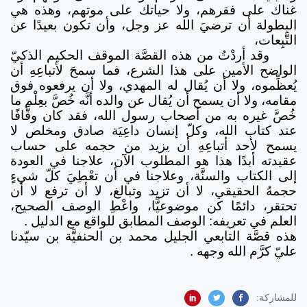
غناك على فقرهم، ولا حياتك على موتهم، وهذه هي
البطولة أن ترضيَ الله عز وجل، وأن تكون بعيدًا عن
التَّبِعات،
وقد أردْتُ من هذه القصَّة الموقف الحكيم الذكيّ
الواضح الأمين على هذا الشرع، فما سمحَ لأتباعِهِ أن
يُعظِّموه، ولا أن يُقال له المهدي، ولا أن يرفعوه فوق
مقامه، ولا أن يسمح أن يُقال عن والده أنَّه خُصَّ بعِلْم ما
خُصَّ غيره به من أصحاب رسول الله، فقد كان وقَّافًا
عند كتاب الله، وكلّ إنسان داعِيَة صادق ومخلص لا
يسمح لأحد أتباعِهِ أن يزيد من حجمه على حساب
عقيدته أبدًا هذا هو المطلوب الآن، علاجنا في العودة
إلى الكتاب والسنَّة، وعلاجنا في أن تعْطِيَ كلّ شيءٍ
حجمهُ الحقيقي، لا أن تزيد وتبالغ، لا أن ترفع لا أن
تحتقر، دائمًا كن موضوعيًّا، واعْطِ الوصف الصحيح،
العلم في تعريفه: الوصف المطابق للواقع مع الدليل .
هذه قصَّة التابعي الجليل محمد بن الحنفيَّة بن سيّدنا
عليّ كرَّم الله وجهه .
للمشاركة: