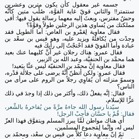
جسمه غير معقول كأن يكون مترين وعشرين
سنتمتر!! والثاني قويّ غاية القوَّة، صُلْب متين كأنَّه
وحشٌ مفترس، وبعثَ إليه معهما رسالة يقول فيها: أفي
مملكتك من يُساوي هذين الرجلين طولاً وقوَّةً؟
فقال معاوية لِعَمْرو بن العاص: أما الطويل فقد
وجدْت من يُكافئُهُ ويزيد عليه، وهو قيس بن سعْد بن
عبادة وأما القويّ فقد احْتجْتُ إلى رأيِكَ فيه
فقال عمرو: هناك رجلان غير أنَّ كليهما عنك بعيد
هما محمَّد بن الحنفيَّة، وعبد الله بن الزبير،
فقال معاوية إنَّ محمّد بن الحنفيّة ليس عنَّا بِبَعيد!
فقال عمرو: ولكن أتظنّ أنَّهُ يرضى على جلالة قدْره،
وسموّ منزلته أن يُقاوِي رجلاً من الروم على مرأى من
الناس؟
فقال: إنَّه يفعلُ ذلك، وأكثر من ذلك إذا وجدَ في ذلك
عزًّا للإسلام،
سيّدنا رسول الله جاءهُ مرَّةً من يُفاخرهُ بالشِّعر،
فقال: قُمْ يا حسَّان فأجِبْ الرجل!
أي هناك مواطن لمَّا يبرز المسلم ويتفوَّق فهذا العزّ
ليس له، وإنَّما لِمَجموع المسلمين،
ثمّ إنّ معاوية دعا كلاًّ من قيس بن سعْد، ومحمّد بن