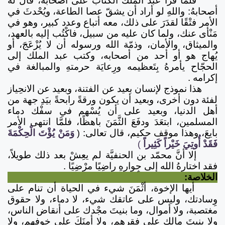
فلمَّا قرأ عبد الملك الكتاب على أصحابه، قال له
أصحابهُ: واللهِ لو أراد أن يشقّ عصا الطاعة، ويُحْدثَ في
الأمر فتْقًا لقدَرَ على ذلك، معه أتباع وعدد كبير، وهو في
مَنْأى عنك، ولما كان عليه من سبيل، فاكْتُب إليه بالعهد،
والميثاق، والأمان، وذمّة الله ورسوله أن لا يُزْعَجَ، أو
يُهاج هو أو أحد من أصحابه، وكتب عبد الملك إلى
الحجّاح يأمرهُ بِتَعظيمه ورِعايَة حرمتهِ والمبالغة في
إكرامه .
هذا نموذج لإنسان بعيد عن الفتنة، وبعيد عن الانحِياز
لفئة دون أخرى، وبعيد أن يكون ورقةً رابحةً بيَدِ جهة من
أهل الدنيا، وبعيد على أن يُسْهم في سفْك دماء
المسلمين، ابتعَدَ ودفَعَ الثَّمَنَ باهظًا، فلمَّا انتهى الأمر
بايعَ، وهذا موقف حكيم، قال تعالى:
(
وَمَنْ يُؤْتَ الْحِكْمَةَ
فَقَدْ أُوتِيَ خَيْراً كَثِيراً
)
إلا أنَّ محمّد بن الحنفيَّة لم يعِشْ بعد ذلك طويلاً،
فقد اختارهُ الله إلى جِوارهِ راضِيًا مرْضِيًا .
الخلاصة:
أيها الإخوة، أثْمَنَ شيء في الحياة أن تنام على
وِسادتك، وليس على عاتقك شيء، لا دماء، ولا حقوق
مغتصبة، ولا أموال، وما بنيتَ مجْدك على أنقاض الناس،
ولا بنيتَ مالك على فقرهم، ولا أمنَكَ على خوفهم، ولا