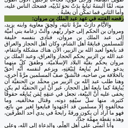
منه، لمَّا ألبسَهُ ثيابهُ بدَتْ نحوَ ثَدْييْه، فضحك الناس عليه،
وأما الثاني فما تمكَّن أن يغلبهُ .
رفضه الفتنه في عهد عبد الملك بن مروان:
والأيَّام دارَتْ مرَّةً ثانيَة، ولَحِقَ معاوية وابنه يزيد،
ومروان بن الحكم إلى جوار ربِّهم، وآلتْ زعامة بني أميَّة
إلى عبد الملك بن مروان، فنادى بنفسه خليفة
للمسلمين فبايعَهُ أهل الشام، وكان أهل الحجاز والعراق
قد بايعوا لعبد الله بن الزبير، الآن هناك مشكلة وانتقام،
عبد الله بن الزبير يحكم الحجاز والعراق، وعبد الملك بن
مروان يحكم بقيَّة البلاد الإسلاميّة، وطفقَ كلّ منهما
يدعو منْ لم يُبايِعهُ لِبَيْعَتِهِ، ويزعم لنفسه أنّه أحقّ
بالخلافة من صاحبه، فانْشقّ صفّ المسلمين مرَّةً أخرى،
وهنا طلب عبد الله بن الزبير من محمَّد بن الحنفيَّة أن
يُبايِعَهُ كما بايعهُ أهل الحجاز، غير أنَّ ابن الحنفيَّة لم يكن
يخفى عليه أنَّ البيْعة، تجعل في عنقِهِ لِمَن يُبايِعُه حقوقًا
كثيرة، منها سلّ سيْفِهِ دونه، وقتال مخالفيه، وما
مخالفوه إلا مسلمين قد اجْتهدوا فبايعوا لغير من بايَع،
فهو ما أراد أن يكون ورقةً رابحةً في يدي أحد الطَّرفَين،
وهذه نقطة مهمَّة جدًّا،
وأنا أتمنَّى على أهل العِلْم، والدعاة إلى الله، وعلى