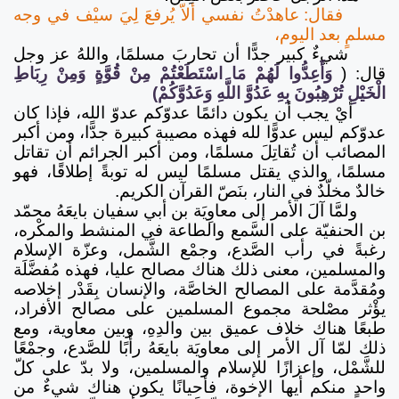
فقال: عاهدْتُ نفسي ألاّ يُرفعَ لِيَ سيْف في وجه
مسلمٍ بعد اليوم،
شيءٌ كبير جدًّا أن تحاربَ مسلمًا، واللهُ عز وجل
قال: (
وَأَعِدُّوا لَهُمْ مَا اسْتَطَعْتُمْ مِنْ قُوَّةٍ وَمِنْ رِبَاطِ
الْخَيْلِ تُرْهِبُونَ بِهِ عَدُوَّ اللَّهِ وَعَدُوَّكُمْ)
أيْ يجب أن يكون دائمًا عدوّكم عدوّ الله، فإذا كان
عدوّكم ليس عدوًّا لله فهذه مصيبة كبيرة جدًّا، ومن أكبر
المصائب أن تُقاتِلَ مسلمًا، ومن أكبر الجرائم أن تقاتل
مسلمًا، والذي يقتل مسلمًا ليس له توبةً إطلاقًا، فهو
خالدٌ مخلّدٌ في النار، بنَصّ القرآن الكريم.
ولمَّا آلَ الأمر إلى معاوِيَة بن أبي سفيان بايعَهُ محمّد
بن الحنفيّة على السَّمع والطاعة في المنشط والمكْره،
رغبةً في رأب الصَّدع، وجمْع الشَّمل، وعزّة الإسلام
والمسلمين، معنى ذلك هناك مصالح عليا، فهذه مُفضَّلَة
ومُقدَّمة على المصالح الخاصَّة، والإنسان بِقَدْر إخلاصه
يؤْثر مصْلحة مجموع المسلمين على مصالح الأفراد،
طبعًا هناك خلاف عميق بين والدِهِ، وبين معاوية، ومع
ذلك لمّا آل الأمر إلى معاويَة بايعَهُ رأْبًا للصَّدع، وجمْعًا
للشَّمْل، وإعزازًا للإسلام والمسلمين، ولا بدّ على كلّ
واحدٍ منكم أيها الإخوة، فأحيانًا يكون هناك شيءٌ من