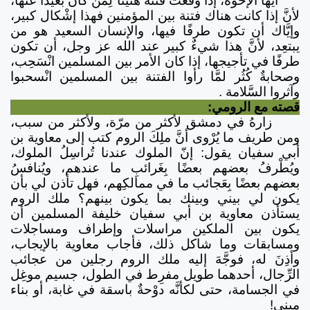
أيها الإخوة، إذا وقَعَت فتنة هنيئًا لِمَن كان بعيدًا عنها،
لأنَّ إذا كانت هناك فتنة بين المؤمنين فهذا إشْكال كبير،
وإيَّاك أن تكون طرفًا فيها، والإنسان السعيد هو من
يبتعِد، لأنَّ هذا شيءٌ كبير عند الله عز وجل، أن تكون
طرفًا في تأجيجها، إذا كان الأمر بين المسلمين انْسَحِب،
وصحابةٌ كُثُر لمَّا رأوا الفتنة بين المسلمين انْسحبوا
وآثروا السَّلامة .
قصته مع الرومي:
زارهُ في دمشق لأكثر من مرّة، ولأكثر من سبب،
ومن طريف ما يُرْوى أنَّ ملِكَ الروم كتب إلى معاوية بن
أبي سفيان يقول: إنّ الملوك عندنا تُراسِلُ الملوك،
ويُطْرفُ بعضهم بعضًا بِغَرائبِ ما عندهم، ويُنافسُ
بعضهم بعضًا بِعَجائب ما في ممالكِهم، فهل تأذن لي بأن
يكون لي بيني وبينك بما يكون بينهم؟ ملك الروم
يستأذن معاوية بن أبي سفيان خليفة المسلمين أن
يكون بين الملكين مراسلات وإطراف ومساجلات
ومسابقات وما شاكل ذلك، فأجاب معاوية بالإيجاب،
وأذِنَ له، فوجَّهَ إليه ملك الروم رجلين من عجائب
الرِّجال، أحدهما طويل مفرِط في الطول، جسيم موغِل
في الجسامة، حتى لكأنَّه دوْحةٌ باسقة في غابة، أو بناء
مبني!