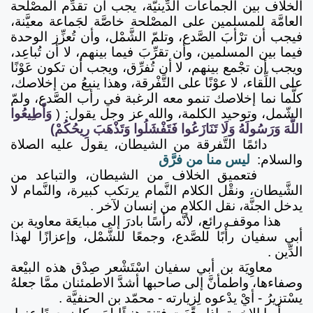
الخلاف بين الجماعات الدِّينيَّة، يجب أن تقدِّم المصْلحة
العامَّة للمسلمين على المصْلحة خاصَّة لجَماعة معيَّنة،
فيجب أن ترْأبَ الصَّدع، وتلمّ الشَّمْل، وأن تُعزِّز الوحدة
فيما بين المسلمين، وأن تقرِّبَ فيما بينهم، لا أن تُباعِد،
ويجب أن تجْمع بينهم، لا أن تُفرِّق، ويجب أن تكون عَوْنًا
على اللِّقاء، لا عوْنًا على التَّفْرقة، وهذا ينبعُ من إخلاصك،
كلَّما نما إخلاصك تنمو معه الرغبة في رأب الصَّدع، ولمّ
الشّمل، وتوحيد الكلمة، والله عز وجل يقول:
(
وَأَطِيعُوا
اللَّهَ وَرَسُولَهُ وَلَا تَنَازَعُوا فَتَفْشَلُوا وَتَذْهَبَ رِيحُكُمْ)
دائمًا التَّفرقة من الشيطان، يقول عليه الصلاة
والسلام:
ليس منا من فرَّق
فتعميق الخلاف من الشيطان، والتباعد من
الشَّيطان، ونقْل الكلام النَّمام يرتكب كبيرة، والنَّمام لا
يدخل الجنَّة، نقل الكلام من إنسان لآخر .
هذا موقف رائع، لأنَّه رأسًا بادرَ إلى مبايعَة معاوية بن
أبي سفيان رأْبًا للصَّدع، وجمعًا للشَّمْل، وإعزازًا لهذا
الدِّين .
معاوِيَة بن أبي سفيان اسْتَشْعر صِدْق هذه البيْعة
وصفاءها، واطمأنَّ إلى صاحبها أشدَّ الاطمئنان ممَّا جعلهُ
يسْتزيرُ - أيْ يدْعوه لِزِيارته - محمّد بن الحنفيَّة .