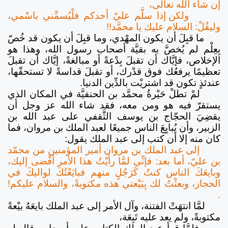
إن شاء الله تعالى،
ولكن إذا سلَّم عليّ أحدكم فلْيُسمِّني باسْمي،
وليقُلْ: السلام عليك يا محمَّد!!
ما قبِلَ أن يكون المهْدي، وما قبِلَ أن يكون قد خُصّ
بِعِلْم لم يُخصَّ به بقيَّة أصحاب رسول الله، وهذا هو
الإخلاص، فإيَّاك أن تقبلَ بِدْعةً أو مبالغةً، إيَّاك أن تقبلَ
تعظيمًا يرفعُك فوق قدْرك، أو تقبلَ قداسةً لا تستحقّها،
عندئذٍ تكون قد اشتريْت بالدِّين الدنيا.
لمْ تطلْ حَيْرةُ محمَّد بن الحنفيَّة في المكان الذي
يستقرّ فيه هو ومن معه، فقد شاء الله عز وجل أن
يقضِيَ الحجّاج بن يوسف الثَّقفي على عبد الله بن
الزبير، وأن يُبايِعَ الناس جميعًا لعبد الملك بن مروان، فما
كان منه إلا أن كتب إلى عبد الملك يقول:
إلى عبد الملك بن مروان أمير المؤمنين من محمّد
بن عليّ، أما بعد: فإنِّي لمَّا رأيْتُ هذا الأمر أفْضى إليك،
وبايعَكَ الناس كنتُ كَرَجُلٍ منهم فبايَعْتُكَ لواليكَ في
الحجاز، وبعثْتُ لك بِبَيْعتي هذه مكتوبةً، والسلام عليكم!
.
لمَّا انتهَتْ الفتنة، وآل الأمر إلى عبد الملك بايعَهُ بيْعةً
مكتوبةً، ولم يعد عليه تَبِعَة،