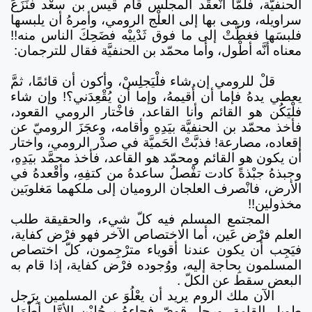
الحنفيَّة، فلمَّا انْعقَد المجلس قام قيس بن سعْد فنَزَعَ
سراويله، ورمى بها إلى العلْج الرومي، وأمرهُ أن يلبسها
فلبسَها فغطَّتْ إلى ما فوق ثَدْييْه فضَحِكَ الناس منه!!
معناه أنَّه أطْول، وأما محمّد بن الحنفيَّة فقال للترجمان:
قلْ للرومي إن شاء فلْيَجلِسْ، وأكون أن قائمًا، ثمَّ
يعطي يدهُ فإما أن أُقيمهُ، وإما أن يُقْعِدَني؟! وإن شاء
فلْيَكُن هو القائم وأنا القاعد، فاخْتار الرومي القعود،
فأخذ محمّد بن الحنفيَّة بيَدِهِ وأقامه، وعجَزَ الروميّ عن
إقعاده، مصارعة! فذبَّتْ الحَميَّة في صدْر الرومي، واختار
أن يكون هو القائم ومحمّد هو القاعد، فأخذ محمَّد بيَدِهِ،
وجبذهُ جبْذةً كادت تفْصلُ ساعدهُ من كتفِهِ، وأقْعدهُ في
الأرض، فانْصرف العلجان الروميان إلى ملكهما مَغلوبَين
مخذولين!!
المجتمع المسلم فيه كلّ شيء، والحقيقة طلب
العلم فرْض عَين، أما الاختصاص الآخر فهو فرْض كفاية،
فيَجِب أن يكون عندنا أقوياء مترْجِمون، كلّ اختصاص
المسلمون بِحاجة إليه، ووُجوده فرْض كفاية، إذا قام به
البعض سقط عن الكلّ .
الآن ملك الروم يريد أن يعْلُوَ عن المسلمين بِرَجل
طويل القامة، ورجل قويّ، فجاءهُ برجُليْن الأوَّل أطْوَل