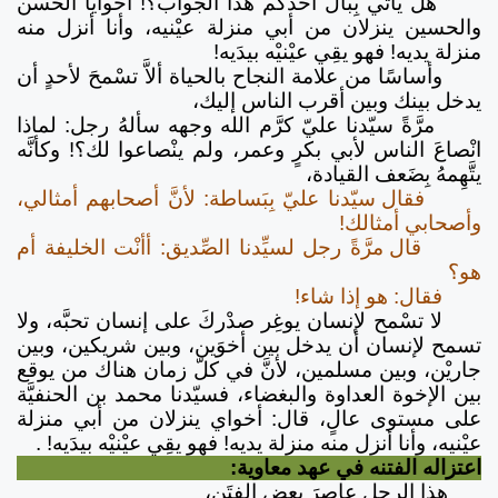
هل يأتي بِبَال أحدكم هذا الجواب؟! أخوايا الحسن
والحسين ينزلان من أبي منزلة عيْنيه، وأنا أنزل منه
منزلة يديه! فهو يقِي عيْنيْه بيدَيه!
وأساسًا من علامة النجاح بالحياة ألاَّ تسْمحَ لأحدٍ أن
يدخل بينك وبين أقرب الناس إليك،
مرَّةً سيّدنا عليّ كرَّم الله وجهه سألهُ رجل: لماذا
انْصاعَ الناس لأبي بكرٍ وعمر، ولم ينْصاعوا لك؟! وكأنَّه
يتَّهِمهُ بِضَعف القيادة،
فقال سيّدنا عليّ بِبَساطة: لأنَّ أصحابهم أمثالي،
وأصحابي أمثالك!
قال مرَّةً رجل لسيِّدنا الصِّديق: أأنْت الخليفة أم
هو؟
فقال: هو إذا شاء!
لا تسْمح لإنسان يوغِر صدْركَ على إنسان تحبَّه، ولا
تسمح لإنسان أن يدخل بين أخوَين، وبين شريكين، وبين
جاريْن، وبين مسلمين، لأنَّ في كلّ زمان هناك من يوقع
بين الإخوة العداوة والبغضاء، فسيّدنا محمد بن الحنفيَّة
على مستوى عالٍ، قال: أخواي ينزلان من أبي منزلة
عيْنيه، وأنا أنزل منه منزلة يديه! فهو يقِي عيْنيْه بيدَيه! .
اعتزاله الفتنه في عهد معاوية:
هذا الرجل عاصرَ بعض الفِتَن،