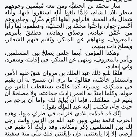
سار محمّد بن الحنفيَّة ومن معه مُيمِّمين وجوههم
شطر بلاد الشام، فلمَّا بلغوا أبله استقروا فيها، وأبله
شمال بلاد العقبة، فأنزلهم أهلها أكرَمَ منْزِل، وجاوروهم
أحْسنَ جِوار، وأحبُّوا محمَّد بن الحنفيَّة، وعظَّموه لما رأوا
من عُمْق عبادته، وصدْق زهادته، فطفقَ يأمرهم
بالمعروف، وينهاهم عن المنكر، ويُقيم فيهم الشعائر،
ويصلح ذات بينهم،
وهكذا المؤمن، أينما جلس يصلحُ بين المسلمين،
ويأمر بالمعروف، وينهى عن المنكر، في إقامته وسفره،
وفي إبعاده،
فلمَّا بلـغ ذلك عبد الملك بن مروان شقّ عليه الأمر،
واستشار خاصَّته، فقالوا: ما نرى أن تسمح له أن يقيم
في مملكتك، وسيرته كما علمْت يستقطب الناس من
حوله، وكلَّما امتدَّ به العمر زادتْ جماعته، ولا مصلحةَ أن
يقيم في مملكتك، فإما أن يُبايِعَ لك، وإما أن يرجع من
حيث جاء، فكتـب إليه عبد الملك يقول:
إنّك قد قدمْت بلادي فنزلْت في طرفٍ منها، وهذه
الحرب قائمة بيني وبين عبد الله بن الزبير، وأنت رجل
لك بين المسلمين ذِكْر ومكانة، وقد رأيتُ ألاّ تقيم في
أرضي إلا إذا بايعتني، فإن بايعْتني فلك منِّي مئة سفينة