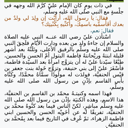
في ذات يومٍ كان الإمام عليّ كرَّمَ الله وجهه في
جلْسةٍ مع النبي صلى الله عليه وسلّم،
فقال: يا رسول الله، أرأيْت إن ولِدَ لي ولدٌ من
بعدك أفَأُسمِّيه باسمِكَ، وأُكنِّيهِ بِكُنْيتِك؟
فقال: نعم،
اسْتأذن عليّ رضي الله عنــه النبي عليه الصلاة
والسلام إن جاءهُ ولد من بعده ودارت الأيّام فلَحِقَ النبي
صلى الله عليه وسلّم بالرفيق الأعلى، وتَلَتْهُ بعد أشهر
قليلة ابنتهُ وريْحانتهُ فاطمة البتول أمّ الحسن والحسين،
طبْعًا سيّدنا عليّ له أن يتزوَّج امرأةً بعد السيّدة فاطمة،
فأسْفَرَ عليّ إلى بني حنيفة، وتزوَّج خَولة بنت جعفر بن
قيْس الحنفيَّة، فولدَت له مولودًا سمَّاهُ محمَّدًا، وكنَّاه
بأبي القاسم بإذْنٍ من رسول الله صلى الله عليه
وسلّم،
فهذا اسمه وكنيتـهُ محمّد بن القاسم بن الحنفيَّة،
هذا الاسم، وهذه الكنيَة بإذْن من رسول الله صلى الله
عليه وسلّم مباشِرٍ، لكنّ الناس فيما بعد كنَّوهُ محمَّد بن
الحنفيَّة، تفريقًا له عن أخَويْه الحسن والحسين ابني
فاطمة الزهراء، ثمّ عُرِف في التاريخ فيما بعد بِمُحمَّد بن
الحنفيَّة .