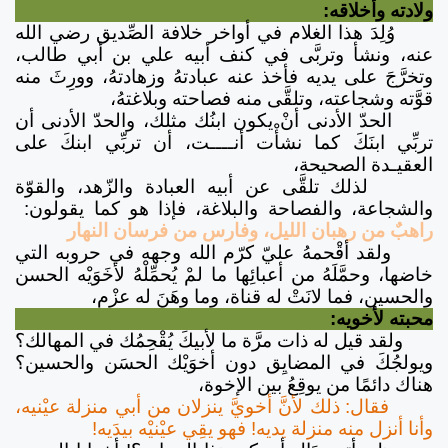
ولادته وأخلاقه:
وُلِدَ هذا الغلام في أواخر خلافة الصِّديق رضي الله
عنه، ونشأ وتربَّى في كنف أبيه علي بن أبي طالب،
وتخرَّجَ على يديه فأخذ عنه عبادتهُ وزهادتهُ، وورِثَ منه
قوَّته وشجاعته، وتلقَّى منه فصاحته وبلاغتهُ،
الحدّ الأدنى أنْ يكون ابنُك مثلك، والحدّ الأدنى أن
تربِّي ابنَكَ كما نشأْت أنــــت، أن تربِّي ابنكَ على
العقيـدة الصحيحة،
لذلك تلقَّى عن أبيه العبادة والزّهد، والقوّة
والشجاعة، والفصاحة والبلاغة، فإذا هو كما يقولون:
راهبٌ من رهبان الليل، وفارس من فرسان النهار
ولقد أقْحمهُ عليّ كرّم الله وجهه في حروبه التي
خاضها، وحمَّلَهُ من أعبائِها ما لمْ يُحمِّلْهُ لأخَوَيْه الحسن
والحسين، فما لانَتْ له قناة، وما وهَنَ له عزْم،
محبته لأخويه:
ولقد قيل له ذات مرَّة ما لأبيكَ يُقْحِمُك في المهالك؟
ويولجُكَ في المضايِق دون أخوَيْك الحسَن والحسين؟
هناك دائمًا من يوقِعُ بين الإخوة،
فقال: ذلك لأنَّ أخويَّ ينزلان من أبي منزلة عيْنيه،
وأنا أنزل منه منزلة يديه! فهو يقِي عيْنيْه بيدَيه!