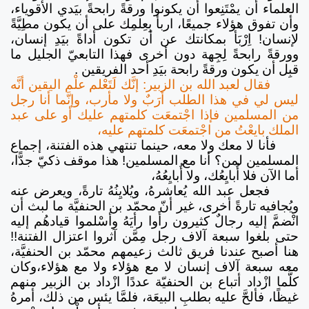
العلماء أن يمْتَنِعوا أن يكونوا ورقةً رابحةً بيَدي الأقوياء،
وأن تفوق هؤلاء جميعًا، اربأ بِعِلمِك على أن يكون مطِيَّةً
لإنسان! اِرْبَأ بمكانتك عن أن تكون أداةً بيَدِ إنسان،
وورقةً رابحةً لِجِهة دون أخرى فهذا التابعيّ الجليل ما
قبِل أن يكون ورقةً رابحة بيَدِ أحد الفريقين .
فقال لعبد الله بن الزبير: إنَّك لَتَعْلم علْم اليقين أنَّه
ليس لي في هذا الطلب أرَبٌ ولا مأرب، وإنَّما أنا رجل
من المسلمين فإذا اجْتمعَت كلمتهم عليك أو على عبد
الملك بايعْتُ من اجْتمعَت كلمتهم عليه،
فأنا لا معك ولا معه، حينما تنتهي هذه الفتنة، إجماع
المسلمين لمن؟ أنا مع المسلمين! هذا موقف ذكيّ جدًّا،
أما الآن فلا أُبايِعُك، ولا أُبايِعُهُ،
فجعل عبد الله يُعاشرهُ، ويُلايِنُهُ تارةً، ويعرض عنه
ويُجافيه تارةً أخرى، غير أنّ محمّد بن الحنفيَّة ما لبث أن
انْضمَّ إليه رجالٌ كثيرون رأَوا رأيَهُ وأسْلموا قيادهُم إليه
حتى بلغوا سبعة آلاف رجل مِمَّن آثروا اعتزال الفتنة!!
هنا أصبح عندنا فريق ثالث زعيمهم محمّد بن الحنفيَّة،
معه سبعة آلاف إنسان لا مع هؤلاء ولا مع هؤلاء،وكان
كلَّما ازْداد أتباع بن الحنفيّة عددًا ازْداد بن الزبير منهم
غيظًا، فألحَّ عليه بطلبِ البيعَة، فلمَّا يئس من ذلك، أمرهُ