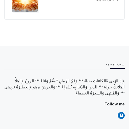
7,652 مشاهدة
سيدنا محمد
وُلِدَ الهُدى فَالكائِناتُ ضِياءُ *** وَفَمُ الزَمانِ تَبَسُّمٌ وَثَناءُ *** الروحُ وَالمَلَأُ
المَلائِكُ حَولَهُ *** لِلدينِ وَالدُنيا بِهِ بُشَراءُ *** وَالعَرشُ يَزهو وَالحَظيرَةُ تَزدَهي
*** وَالمُنتَهى وَالسِدرَةُ العَصماءُ
Follow me