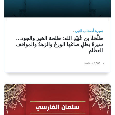
سيرة أصحاب النبي
طلْحَةُ بن عُبَيْدِ الله: طلحة الخير والجود…
سيرةُ بطلٍ صاغَها الورعُ والزهدُ والمواقف
العظام
2,608 مشاهدة